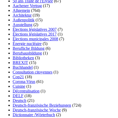
50 ans Traité de l'Élysée
(67)
Aachener Vertrag
(17)
Allgemein
(764)
Architektur
(19)
Außenpolitik
(15)
Ausstellung
(2)
Élections législatives 2007
(7)
Élections législatives 2017
(1)
Élections municipales 2008
(7)
Énergie nucléaire
(5)
Berufliche Bildung
(6)
Berufsausbildung
(1)
Bibliotheken
(3)
BREXIT
(15)
Buchhandel
(1)
Consultation citoyennes
(1)
Cop21
(18)
Corona-Virus
(61)
Cuisine
(1)
Décentralisation
(1)
DELF
(18)
Deutsch
(21)
Deutsch-französische Beziehungen
(724)
Deutsch-französische Woche
(9)
Dictionnaire /Wörterbuch
(2)