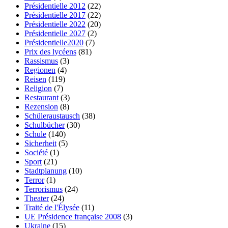
Présidentielle 2012
(22)
Présidentielle 2017
(22)
Présidentielle 2022
(20)
Présidentielle 2027
(2)
Présidentielle2020
(7)
Prix des lycéens
(81)
Rassismus
(3)
Regionen
(4)
Reisen
(119)
Religion
(7)
Restaurant
(3)
Rezension
(8)
Schüleraustausch
(38)
Schulbücher
(30)
Schule
(140)
Sicherheit
(5)
Société
(1)
Sport
(21)
Stadtplanung
(10)
Terror
(1)
Terrorismus
(24)
Theater
(24)
Traité de l'Élysée
(11)
UE Présidence française 2008
(3)
Ukraine
(15)