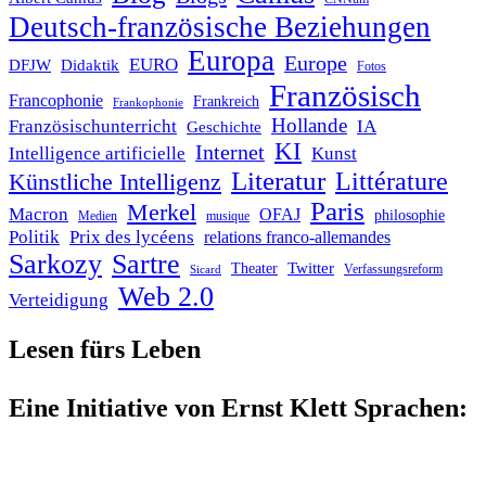
Deutsch-französische Beziehungen
Europa
Europe
EURO
DFJW
Didaktik
Fotos
Französisch
Francophonie
Frankreich
Frankophonie
Hollande
Französischunterricht
IA
Geschichte
KI
Internet
Intelligence artificielle
Kunst
Literatur
Littérature
Künstliche Intelligenz
Paris
Merkel
Macron
OFAJ
philosophie
Medien
musique
Politik
Prix des lycéens
relations franco-allemandes
Sarkozy
Sartre
Twitter
Theater
Verfassungsreform
Sicard
Web 2.0
Verteidigung
Lesen fürs Leben
Eine Initiative von Ernst Klett Sprachen: