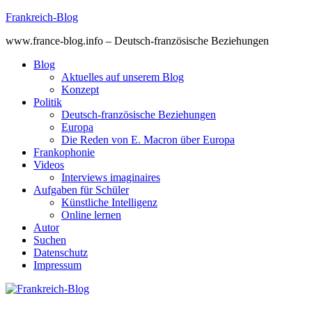
Skip
Frankreich-Blog
to
www.france-blog.info – Deutsch-französische Beziehungen
content
Blog
Aktuelles auf unserem Blog
Konzept
Politik
Deutsch-französische Beziehungen
Europa
Die Reden von E. Macron über Europa
Frankophonie
Videos
Interviews imaginaires
Aufgaben für Schüler
Künstliche Intelligenz
Online lernen
Autor
Suchen
Datenschutz
Impressum