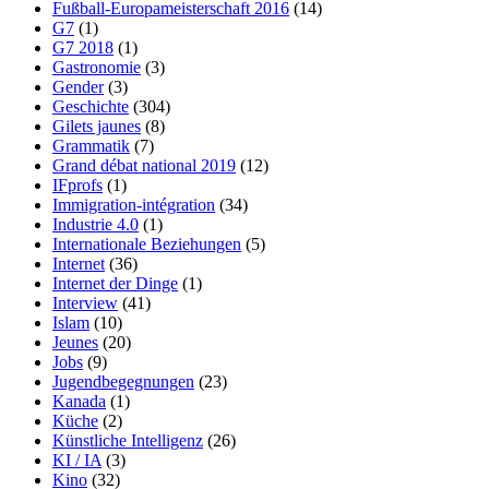
Fußball-Europameisterschaft 2016
(14)
G7
(1)
G7 2018
(1)
Gastronomie
(3)
Gender
(3)
Geschichte
(304)
Gilets jaunes
(8)
Grammatik
(7)
Grand débat national 2019
(12)
IFprofs
(1)
Immigration-intégration
(34)
Industrie 4.0
(1)
Internationale Beziehungen
(5)
Internet
(36)
Internet der Dinge
(1)
Interview
(41)
Islam
(10)
Jeunes
(20)
Jobs
(9)
Jugendbegegnungen
(23)
Kanada
(1)
Küche
(2)
Künstliche Intelligenz
(26)
KI / IA
(3)
Kino
(32)