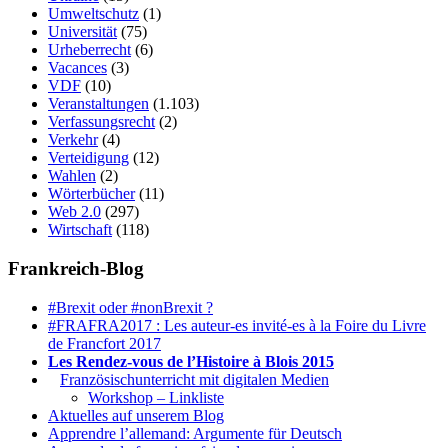
Umweltschutz
(1)
Universität
(75)
Urheberrecht
(6)
Vacances
(3)
VDF
(10)
Veranstaltungen
(1.103)
Verfassungsrecht
(2)
Verkehr
(4)
Verteidigung
(12)
Wahlen
(2)
Wörterbücher
(11)
Web 2.0
(297)
Wirtschaft
(118)
Frankreich-Blog
#Brexit oder #nonBrexit ?
#FRAFRA2017 : Les auteur-es invité-es à la Foire du Livre
de Francfort 2017
Les Rendez-vous de l’Histoire à Blois 2015
1.
Französischunterricht mit digitalen Medien
Workshop – Linkliste
Aktuelles auf unserem Blog
Apprendre l’allemand: Argumente für Deutsch