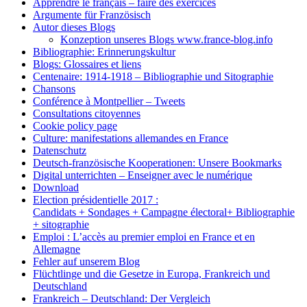
Apprendre le français – faire des exercices
Argumente für Französisch
Autor dieses Blogs
Konzeption unseres Blogs www.france-blog.info
Bibliographie: Erinnerungskultur
Blogs: Glossaires et liens
Centenaire: 1914-1918 – Bibliographie und Sitographie
Chansons
Conférence à Montpellier – Tweets
Consultations citoyennes
Cookie policy page
Culture: manifestations allemandes en France
Datenschutz
Deutsch-französische Kooperationen: Unsere Bookmarks
Digital unterrichten – Enseigner avec le numérique
Download
Election présidentielle 2017 :
Candidats + Sondages + Campagne électoral+ Bibliographie
+ sitographie
Emploi : L’accès au premier emploi en France et en
Allemagne
Fehler auf unserem Blog
Flüchtlinge und die Gesetze in Europa, Frankreich und
Deutschland
Frankreich – Deutschland: Der Vergleich