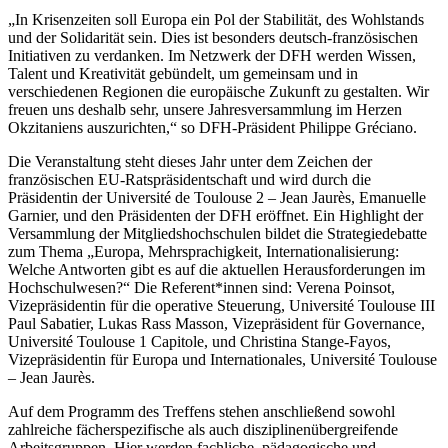
„In Krisenzeiten soll Europa ein Pol der Stabilität, des Wohlstands
und der Solidarität sein. Dies ist besonders deutsch-französischen
Initiativen zu verdanken. Im Netzwerk der DFH werden Wissen,
Talent und Kreativität gebündelt, um gemeinsam und in
verschiedenen Regionen die europäische Zukunft zu gestalten. Wir
freuen uns deshalb sehr, unsere Jahresversammlung im Herzen
Okzitaniens auszurichten,“ so DFH-Präsident Philippe Gréciano.
Die Veranstaltung steht dieses Jahr unter dem Zeichen der
französischen EU-Ratspräsidentschaft und wird durch die
Präsidentin der Université de Toulouse 2 – Jean Jaurès, Emanuelle
Garnier, und den Präsidenten der DFH eröffnet. Ein Highlight der
Versammlung der Mitgliedshochschulen bildet die Strategiedebatte
zum Thema „Europa, Mehrsprachigkeit, Internationalisierung:
Welche Antworten gibt es auf die aktuellen Herausforderungen im
Hochschulwesen?“ Die Referent*innen sind: Verena Poinsot,
Vizepräsidentin für die operative Steuerung, Université Toulouse III
Paul Sabatier, Lukas Rass Masson, Vizepräsident für Governance,
Université Toulouse 1 Capitole, und Christina Stange-Fayos,
Vizepräsidentin für Europa und Internationales, Université Toulouse
– Jean Jaurès.
Auf dem Programm des Treffens stehen anschließend sowohl
zahlreiche fächerspezifische als auch disziplinenübergreifende
Arbeitsgruppen. Hier werden fachliche, pädagogische und