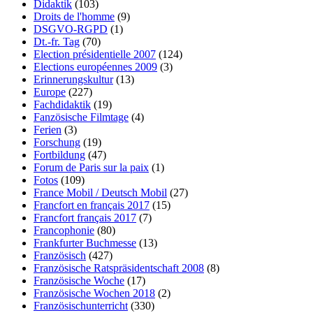
Didaktik
(103)
Droits de l'homme
(9)
DSGVO-RGPD
(1)
Dt.-fr. Tag
(70)
Election présidentielle 2007
(124)
Elections européennes 2009
(3)
Erinnerungskultur
(13)
Europe
(227)
Fachdidaktik
(19)
Fanzösische Filmtage
(4)
Ferien
(3)
Forschung
(19)
Fortbildung
(47)
Forum de Paris sur la paix
(1)
Fotos
(109)
France Mobil / Deutsch Mobil
(27)
Francfort en français 2017
(15)
Francfort français 2017
(7)
Francophonie
(80)
Frankfurter Buchmesse
(13)
Französisch
(427)
Französische Ratspräsidentschaft 2008
(8)
Französische Woche
(17)
Französische Wochen 2018
(2)
Französischunterricht
(330)