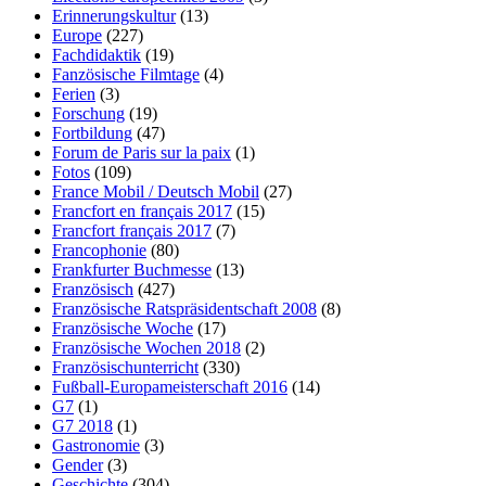
Erinnerungskultur
(13)
Europe
(227)
Fachdidaktik
(19)
Fanzösische Filmtage
(4)
Ferien
(3)
Forschung
(19)
Fortbildung
(47)
Forum de Paris sur la paix
(1)
Fotos
(109)
France Mobil / Deutsch Mobil
(27)
Francfort en français 2017
(15)
Francfort français 2017
(7)
Francophonie
(80)
Frankfurter Buchmesse
(13)
Französisch
(427)
Französische Ratspräsidentschaft 2008
(8)
Französische Woche
(17)
Französische Wochen 2018
(2)
Französischunterricht
(330)
Fußball-Europameisterschaft 2016
(14)
G7
(1)
G7 2018
(1)
Gastronomie
(3)
Gender
(3)
Geschichte
(304)