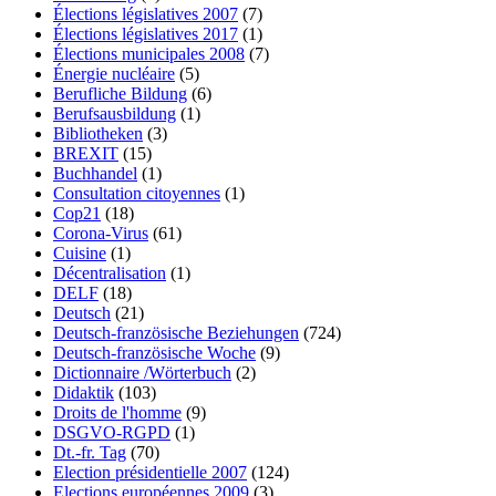
Élections législatives 2007
(7)
Élections législatives 2017
(1)
Élections municipales 2008
(7)
Énergie nucléaire
(5)
Berufliche Bildung
(6)
Berufsausbildung
(1)
Bibliotheken
(3)
BREXIT
(15)
Buchhandel
(1)
Consultation citoyennes
(1)
Cop21
(18)
Corona-Virus
(61)
Cuisine
(1)
Décentralisation
(1)
DELF
(18)
Deutsch
(21)
Deutsch-französische Beziehungen
(724)
Deutsch-französische Woche
(9)
Dictionnaire /Wörterbuch
(2)
Didaktik
(103)
Droits de l'homme
(9)
DSGVO-RGPD
(1)
Dt.-fr. Tag
(70)
Election présidentielle 2007
(124)
Elections européennes 2009
(3)