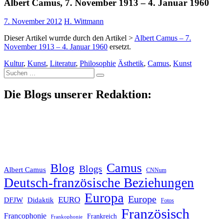
Albert Camus, 7. November 1913 – 4. Januar 1960
7. November 2012
H. Wittmann
Dieser Artikel wurrde durch den Artikel >
Albert Camus – 7.
November 1913 – 4. Januar 1960
ersetzt.
Kultur
,
Kunst
,
Literatur
,
Philosophie
Ästhetik
,
Camus
,
Kunst
Suche
nach:
Die Blogs unserer Redaktion:
Blog
Camus
Blogs
Albert Camus
CNNum
Deutsch-französische Beziehungen
Europa
Europe
EURO
DFJW
Didaktik
Fotos
Französisch
Francophonie
Frankreich
Frankophonie