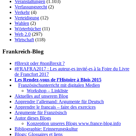
Veranstaltungen
(1.103)
Verfassungsrecht
(2)
Verkehr
(4)
Verteidigung
(12)
Wahlen
(2)
Wörterbücher
(11)
Web 2.0
(297)
Wirtschaft
(118)
Frankreich-Blog
#Brexit oder #nonBrexit ?
#FRAFRA2017 : Les auteur-es invité-es à la Foire du Livre
de Francfort 2017
Les Rendez-vous de l’Histoire à Blois 2015
1.
Französischunterricht mit digitalen Medien
Workshop – Linkliste
Aktuelles auf unserem Blog
Apprendre l’allemand: Argumente für Deutsch
Apprendre le français – faire des exercices
Argumente für Französisch
Autor dieses Blogs
Konzeption unseres Blogs www.france-blog.info
Bibliographie: Erinnerungskultur
Blogs: Glossaires et liens