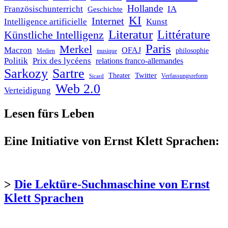
Hollande
Französischunterricht
IA
Geschichte
KI
Internet
Intelligence artificielle
Kunst
Literatur
Littérature
Künstliche Intelligenz
Paris
Merkel
Macron
OFAJ
philosophie
Medien
musique
Politik
Prix des lycéens
relations franco-allemandes
Sarkozy
Sartre
Twitter
Theater
Verfassungsreform
Sicard
Web 2.0
Verteidigung
Lesen fürs Leben
Eine Initiative von Ernst Klett Sprachen:
>
Die Lektüre-Suchmaschine von Ernst
Klett Sprachen