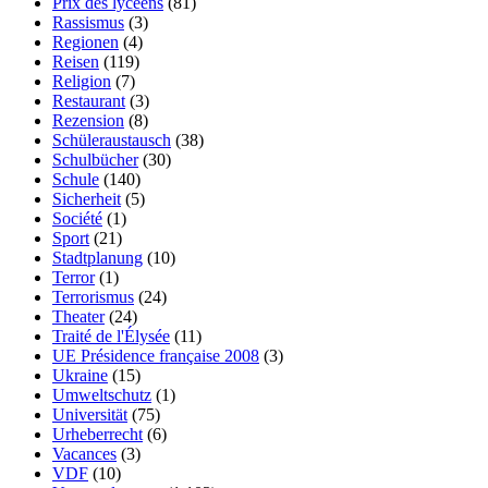
Prix des lycéens
(81)
Rassismus
(3)
Regionen
(4)
Reisen
(119)
Religion
(7)
Restaurant
(3)
Rezension
(8)
Schüleraustausch
(38)
Schulbücher
(30)
Schule
(140)
Sicherheit
(5)
Société
(1)
Sport
(21)
Stadtplanung
(10)
Terror
(1)
Terrorismus
(24)
Theater
(24)
Traité de l'Élysée
(11)
UE Présidence française 2008
(3)
Ukraine
(15)
Umweltschutz
(1)
Universität
(75)
Urheberrecht
(6)
Vacances
(3)
VDF
(10)