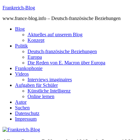
Skip
Frankreich-Blog
to
www.france-blog.info – Deutsch-französische Beziehungen
content
Blog
Aktuelles auf unserem Blog
Konzept
Politik
Deutsch-französische Beziehungen
Europa
Die Reden von E. Macron über Europa
Frankophonie
Videos
Interviews imaginaires
Aufgaben für Schüler
Künstliche Intelligenz
Online lernen
Autor
Suchen
Datenschutz
Impressum