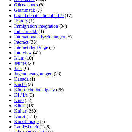
Gilets jaunes
(8)
Grammatik
(7)
Grand débat national 2019
(12)
IFprofs
(1)
Immigration-intégration
(34)
Industrie 4.0
(1)
Internationale Beziehungen
(5)
Internet
(36)
Internet der Dinge
(1)
Interview
(41)
Islam
(10)
Jeunes
(20)
Jobs
(9)
Jugendbegegnungen
(23)
Kanada
(1)
Küche
(2)
Künstliche Intelligenz
(26)
KI / IA
(3)
Kino
(32)
Klima
(18)
Kultur
(369)
Kunst
(143)
Kurzfilmtage
(2)
Landeskunde
(146)