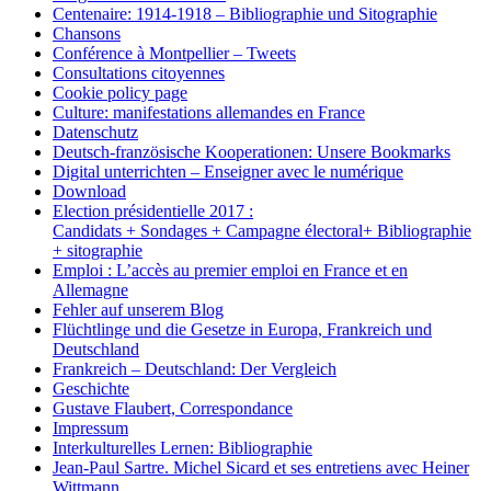
Centenaire: 1914-1918 – Bibliographie und Sitographie
Chansons
Conférence à Montpellier – Tweets
Consultations citoyennes
Cookie policy page
Culture: manifestations allemandes en France
Datenschutz
Deutsch-französische Kooperationen: Unsere Bookmarks
Digital unterrichten – Enseigner avec le numérique
Download
Election présidentielle 2017 :
Candidats + Sondages + Campagne électoral+ Bibliographie
+ sitographie
Emploi : L’accès au premier emploi en France et en
Allemagne
Fehler auf unserem Blog
Flüchtlinge und die Gesetze in Europa, Frankreich und
Deutschland
Frankreich – Deutschland: Der Vergleich
Geschichte
Gustave Flaubert, Correspondance
Impressum
Interkulturelles Lernen: Bibliographie
Jean-Paul Sartre. Michel Sicard et ses entretiens avec Heiner
Wittmann