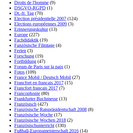
Droits de l'homme
(9)
DSGVO-RGPD
(1)
Dt.-fr. Tag
(70)
Election présidentielle 2007
(124)
Elections européennes 2009
(3)
Erinnerungskultur
(13)
Europe
(227)
Fachdidaktik
(19)
Fanzösische Filmtage
(4)
Ferien
(3)
Forschung
(19)
Fortbildung
(47)
Forum de Paris sur la paix
(1)
Fotos
(109)
France Mobil / Deutsch Mobil
(27)
Francfort en français 2017
(15)
Francfort français 2017
(7)
Francophonie
(80)
Frankfurter Buchmesse
(13)
Französisch
(427)
Französische Ratspräsidentschaft 2008
(8)
Französische Woche
(17)
Französische Wochen 2018
(2)
Französischunterricht
(330)
Fußball-Europameisterschaft 2016
(14)