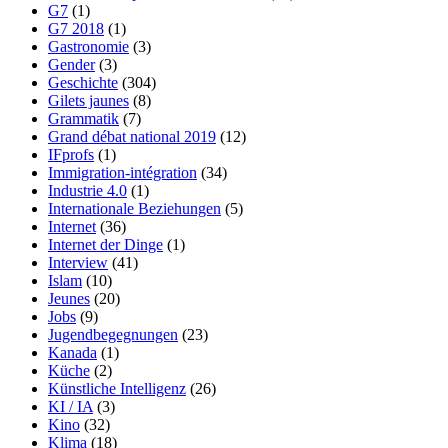
G7
(1)
G7 2018
(1)
Gastronomie
(3)
Gender
(3)
Geschichte
(304)
Gilets jaunes
(8)
Grammatik
(7)
Grand débat national 2019
(12)
IFprofs
(1)
Immigration-intégration
(34)
Industrie 4.0
(1)
Internationale Beziehungen
(5)
Internet
(36)
Internet der Dinge
(1)
Interview
(41)
Islam
(10)
Jeunes
(20)
Jobs
(9)
Jugendbegegnungen
(23)
Kanada
(1)
Küche
(2)
Künstliche Intelligenz
(26)
KI / IA
(3)
Kino
(32)
Klima
(18)