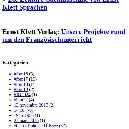
Klett Sprachen
Ernst Klett Verlag:
Unsere Projekte rund
um den Französischunterricht
Kategorien
#fbm16
(3)
#fbm17
(10)
#fbm18
(1)
#fbm19
(2)
#JO2024
(1)
#lbm17
(4)
13 novembre 2015
(2)
14-18
(70)
1945-1950
(1)
22 mars 2016
(1)
50 ans Traité de l'Élysée
(67)