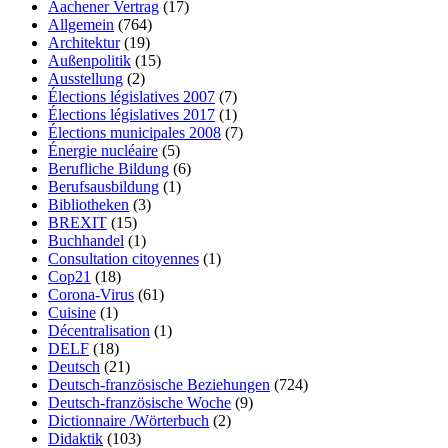
Aachener Vertrag
(17)
Allgemein
(764)
Architektur
(19)
Außenpolitik
(15)
Ausstellung
(2)
Élections législatives 2007
(7)
Élections législatives 2017
(1)
Élections municipales 2008
(7)
Énergie nucléaire
(5)
Berufliche Bildung
(6)
Berufsausbildung
(1)
Bibliotheken
(3)
BREXIT
(15)
Buchhandel
(1)
Consultation citoyennes
(1)
Cop21
(18)
Corona-Virus
(61)
Cuisine
(1)
Décentralisation
(1)
DELF
(18)
Deutsch
(21)
Deutsch-französische Beziehungen
(724)
Deutsch-französische Woche
(9)
Dictionnaire /Wörterbuch
(2)
Didaktik
(103)