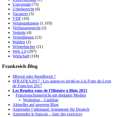
Universität
(75)
Urheberrecht
(6)
Vacances
(3)
VDF
(10)
Veranstaltungen
(1.103)
Verfassungsrecht
(2)
Verkehr
(4)
Verteidigung
(12)
Wahlen
(2)
Wörterbücher
(11)
Web 2.0
(297)
Wirtschaft
(118)
Frankreich-Blog
#Brexit oder #nonBrexit ?
#FRAFRA2017 : Les auteur-es invité-es à la Foire du Livre
de Francfort 2017
Les Rendez-vous de l’Histoire à Blois 2015
1.
Französischunterricht mit digitalen Medien
Workshop – Linkliste
Aktuelles auf unserem Blog
Apprendre l’allemand: Argumente für Deutsch
Apprendre le français – faire des exercices