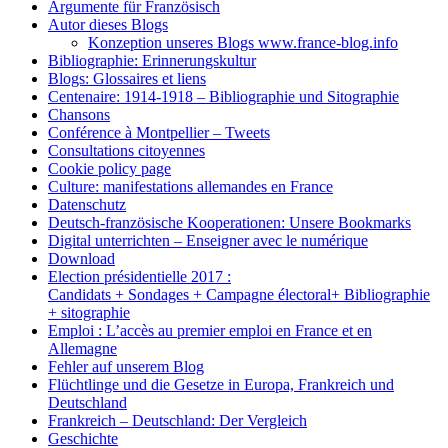
Argumente für Französisch
Autor dieses Blogs
Konzeption unseres Blogs www.france-blog.info
Bibliographie: Erinnerungskultur
Blogs: Glossaires et liens
Centenaire: 1914-1918 – Bibliographie und Sitographie
Chansons
Conférence à Montpellier – Tweets
Consultations citoyennes
Cookie policy page
Culture: manifestations allemandes en France
Datenschutz
Deutsch-französische Kooperationen: Unsere Bookmarks
Digital unterrichten – Enseigner avec le numérique
Download
Election présidentielle 2017 :
Candidats + Sondages + Campagne électoral+ Bibliographie
+ sitographie
Emploi : L’accès au premier emploi en France et en
Allemagne
Fehler auf unserem Blog
Flüchtlinge und die Gesetze in Europa, Frankreich und
Deutschland
Frankreich – Deutschland: Der Vergleich
Geschichte