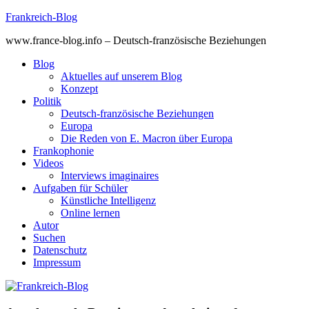
Skip
Frankreich-Blog
to
www.france-blog.info – Deutsch-französische Beziehungen
content
Blog
Aktuelles auf unserem Blog
Konzept
Politik
Deutsch-französische Beziehungen
Europa
Die Reden von E. Macron über Europa
Frankophonie
Videos
Interviews imaginaires
Aufgaben für Schüler
Künstliche Intelligenz
Online lernen
Autor
Suchen
Datenschutz
Impressum