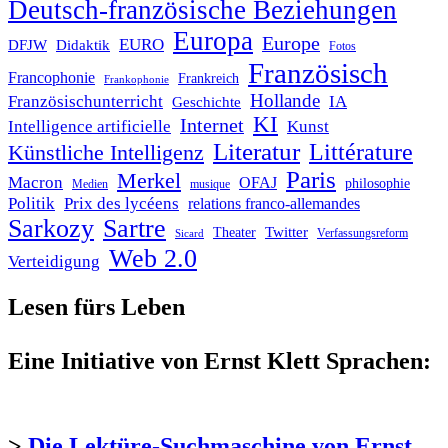
Deutsch-französische Beziehungen
Europa
Europe
EURO
DFJW
Didaktik
Fotos
Französisch
Francophonie
Frankreich
Frankophonie
Hollande
Französischunterricht
IA
Geschichte
KI
Internet
Intelligence artificielle
Kunst
Literatur
Littérature
Künstliche Intelligenz
Paris
Merkel
Macron
OFAJ
philosophie
Medien
musique
Politik
Prix des lycéens
relations franco-allemandes
Sarkozy
Sartre
Twitter
Theater
Verfassungsreform
Sicard
Web 2.0
Verteidigung
Lesen fürs Leben
Eine Initiative von Ernst Klett Sprachen:
>
Die Lektüre-Suchmaschine von Ernst