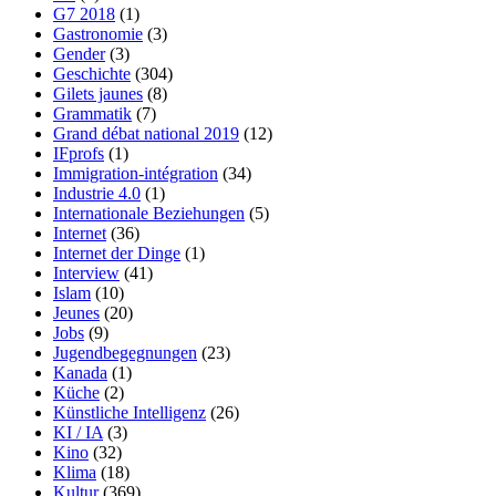
G7 2018
(1)
Gastronomie
(3)
Gender
(3)
Geschichte
(304)
Gilets jaunes
(8)
Grammatik
(7)
Grand débat national 2019
(12)
IFprofs
(1)
Immigration-intégration
(34)
Industrie 4.0
(1)
Internationale Beziehungen
(5)
Internet
(36)
Internet der Dinge
(1)
Interview
(41)
Islam
(10)
Jeunes
(20)
Jobs
(9)
Jugendbegegnungen
(23)
Kanada
(1)
Küche
(2)
Künstliche Intelligenz
(26)
KI / IA
(3)
Kino
(32)
Klima
(18)
Kultur
(369)