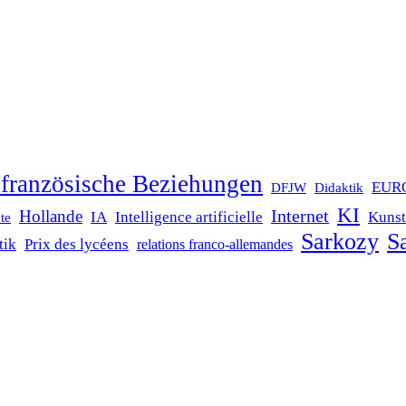
französische Beziehungen
EUR
DFJW
Didaktik
KI
Internet
Hollande
IA
Intelligence artificielle
Kunst
te
Sarkozy
Sa
tik
Prix des lycéens
relations franco-allemandes