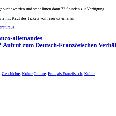
 gebucht werden und steht Ihnen dann 72 Stunden zur Verfügung.
e mit Kauf des Tickets von reservix erhalten.
eraturaus
ranco-allemandes
 Aufruf zum Deutsch-Französischen Verhäl
,
Geschichte
,
Kultur
Culture
,
Français.Französisch
,
Kultur