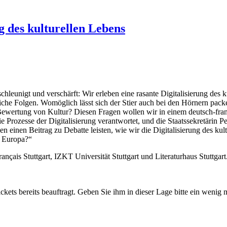
ng des kulturellen Lebens
leunigt und verschärft: Wir erleben eine rasante Digitalisierung des k
aftliche Folgen. Womöglich lässt sich der Stier auch bei den Hörnern pa
ie Bewertung von Kultur? Diesen Fragen wollen wir in einem deutsch-f
 die Prozesse der Digitalisierung verantwortet, und die Staatssekretär
n einen Beitrag zu Debatte leisten, wie wir die Digitalisierung des ku
r Europa?“
français Stuttgart, IZKT Universität Stuttgart und Literaturhaus Stutt
ickets bereits beauftragt. Geben Sie ihm in dieser Lage bitte ein wenig 