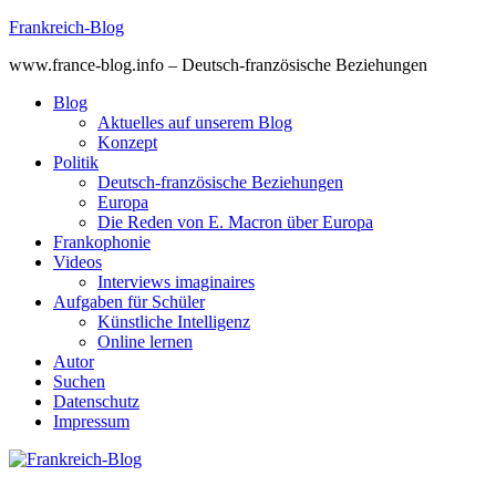
Skip
Frankreich-Blog
to
www.france-blog.info – Deutsch-französische Beziehungen
content
Blog
Aktuelles auf unserem Blog
Konzept
Politik
Deutsch-französische Beziehungen
Europa
Die Reden von E. Macron über Europa
Frankophonie
Videos
Interviews imaginaires
Aufgaben für Schüler
Künstliche Intelligenz
Online lernen
Autor
Suchen
Datenschutz
Impressum