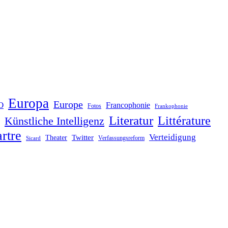
Europa
Europe
O
Francophonie
Fotos
Frankophonie
Literatur
Littérature
Künstliche Intelligenz
rtre
Verteidigung
Twitter
Theater
Verfassungsreform
Sicard