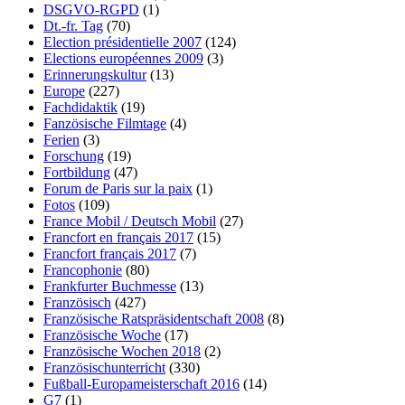
DSGVO-RGPD
(1)
Dt.-fr. Tag
(70)
Election présidentielle 2007
(124)
Elections européennes 2009
(3)
Erinnerungskultur
(13)
Europe
(227)
Fachdidaktik
(19)
Fanzösische Filmtage
(4)
Ferien
(3)
Forschung
(19)
Fortbildung
(47)
Forum de Paris sur la paix
(1)
Fotos
(109)
France Mobil / Deutsch Mobil
(27)
Francfort en français 2017
(15)
Francfort français 2017
(7)
Francophonie
(80)
Frankfurter Buchmesse
(13)
Französisch
(427)
Französische Ratspräsidentschaft 2008
(8)
Französische Woche
(17)
Französische Wochen 2018
(2)
Französischunterricht
(330)
Fußball-Europameisterschaft 2016
(14)
G7
(1)