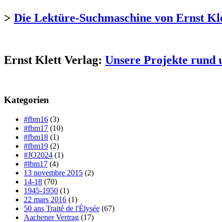
>
Die Lektüre-Suchmaschine von Ernst Kl
Ernst Klett Verlag:
Unsere Projekte rund 
Kategorien
#fbm16
(3)
#fbm17
(10)
#fbm18
(1)
#fbm19
(2)
#JO2024
(1)
#lbm17
(4)
13 novembre 2015
(2)
14-18
(70)
1945-1950
(1)
22 mars 2016
(1)
50 ans Traité de l'Élysée
(67)
Aachener Vertrag
(17)