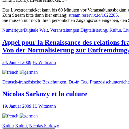
Eintritt (Euro): Livestreamticket: 5,-
Das Livestreamticket kann bis 60 Minuten vor Veranstaltungsbeginn
Zum Stream bitte dann hier entlang:
stream.reservix.io/1622285.
Sie müssen nur noch Ihren persönlichen Zugangscode eingeben, den Si
Numérique/Digitale Welt
,
Veranstaltungen
Digitalisierung
,
Kultur
,
Lit
Appel pour la Renaissance des relations f
Von der Normalisierung zur Entfremdung?
24. Januar 2009
H. Wittmann
Deutsch-französische Beziehungen
,
Dt.-fr. Tag
,
Französischunterricht
Nicolas Sarkozy et la culture
19. Januar 2009
H. Wittmann
Kultur
Kultur
,
Nicolas Sarkozy