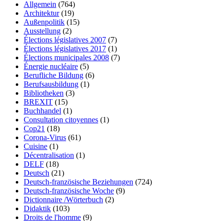
Allgemein
(764)
Architektur
(19)
Außenpolitik
(15)
Ausstellung
(2)
Élections législatives 2007
(7)
Élections législatives 2017
(1)
Élections municipales 2008
(7)
Énergie nucléaire
(5)
Berufliche Bildung
(6)
Berufsausbildung
(1)
Bibliotheken
(3)
BREXIT
(15)
Buchhandel
(1)
Consultation citoyennes
(1)
Cop21
(18)
Corona-Virus
(61)
Cuisine
(1)
Décentralisation
(1)
DELF
(18)
Deutsch
(21)
Deutsch-französische Beziehungen
(724)
Deutsch-französische Woche
(9)
Dictionnaire /Wörterbuch
(2)
Didaktik
(103)
Droits de l'homme
(9)