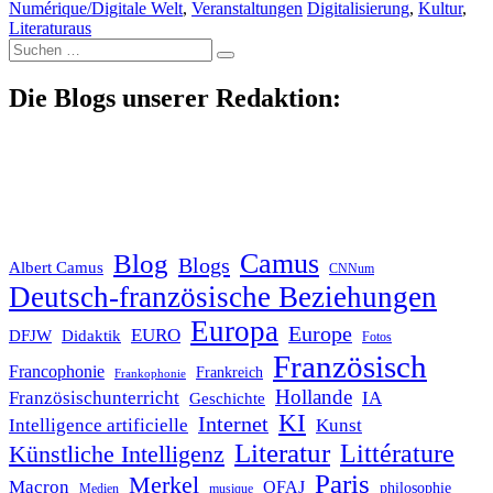
Numérique/Digitale Welt
,
Veranstaltungen
Digitalisierung
,
Kultur
,
Literaturaus
Suche
nach:
Die Blogs unserer Redaktion:
Blog
Camus
Blogs
Albert Camus
CNNum
Deutsch-französische Beziehungen
Europa
Europe
EURO
DFJW
Didaktik
Fotos
Französisch
Francophonie
Frankreich
Frankophonie
Hollande
Französischunterricht
IA
Geschichte
KI
Internet
Intelligence artificielle
Kunst
Literatur
Littérature
Künstliche Intelligenz
Paris
Merkel
Macron
OFAJ
philosophie
Medien
musique