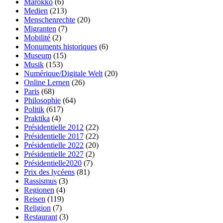
Marokko
(6)
Medien
(213)
Menschenrechte
(20)
Migranten
(7)
Mobilité
(2)
Monuments historiques
(6)
Museum
(15)
Musik
(153)
Numérique/Digitale Welt
(20)
Online Lernen
(26)
Paris
(68)
Philosophie
(64)
Politik
(617)
Praktika
(4)
Présidentielle 2012
(22)
Présidentielle 2017
(22)
Présidentielle 2022
(20)
Présidentielle 2027
(2)
Présidentielle2020
(7)
Prix des lycéens
(81)
Rassismus
(3)
Regionen
(4)
Reisen
(119)
Religion
(7)
Restaurant
(3)