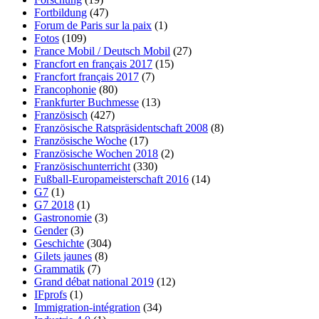
Fortbildung
(47)
Forum de Paris sur la paix
(1)
Fotos
(109)
France Mobil / Deutsch Mobil
(27)
Francfort en français 2017
(15)
Francfort français 2017
(7)
Francophonie
(80)
Frankfurter Buchmesse
(13)
Französisch
(427)
Französische Ratspräsidentschaft 2008
(8)
Französische Woche
(17)
Französische Wochen 2018
(2)
Französischunterricht
(330)
Fußball-Europameisterschaft 2016
(14)
G7
(1)
G7 2018
(1)
Gastronomie
(3)
Gender
(3)
Geschichte
(304)
Gilets jaunes
(8)
Grammatik
(7)
Grand débat national 2019
(12)
IFprofs
(1)
Immigration-intégration
(34)