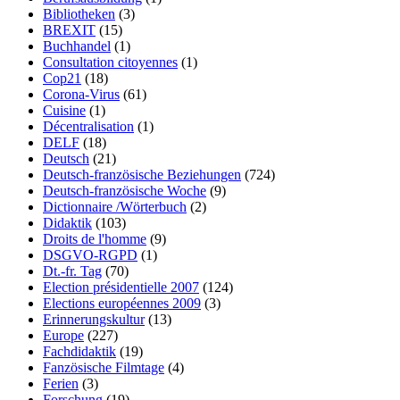
Bibliotheken
(3)
BREXIT
(15)
Buchhandel
(1)
Consultation citoyennes
(1)
Cop21
(18)
Corona-Virus
(61)
Cuisine
(1)
Décentralisation
(1)
DELF
(18)
Deutsch
(21)
Deutsch-französische Beziehungen
(724)
Deutsch-französische Woche
(9)
Dictionnaire /Wörterbuch
(2)
Didaktik
(103)
Droits de l'homme
(9)
DSGVO-RGPD
(1)
Dt.-fr. Tag
(70)
Election présidentielle 2007
(124)
Elections européennes 2009
(3)
Erinnerungskultur
(13)
Europe
(227)
Fachdidaktik
(19)
Fanzösische Filmtage
(4)
Ferien
(3)
Forschung
(19)