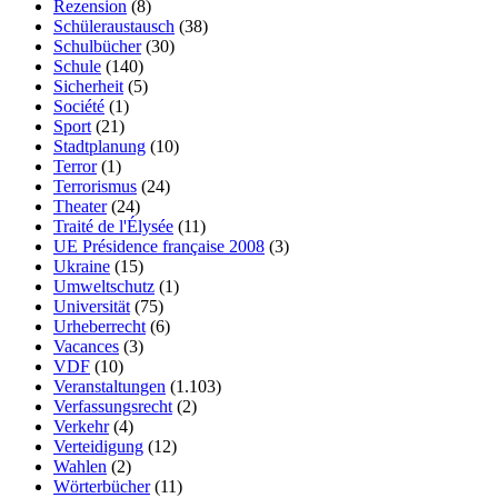
Rezension
(8)
Schüleraustausch
(38)
Schulbücher
(30)
Schule
(140)
Sicherheit
(5)
Société
(1)
Sport
(21)
Stadtplanung
(10)
Terror
(1)
Terrorismus
(24)
Theater
(24)
Traité de l'Élysée
(11)
UE Présidence française 2008
(3)
Ukraine
(15)
Umweltschutz
(1)
Universität
(75)
Urheberrecht
(6)
Vacances
(3)
VDF
(10)
Veranstaltungen
(1.103)
Verfassungsrecht
(2)
Verkehr
(4)
Verteidigung
(12)
Wahlen
(2)
Wörterbücher
(11)