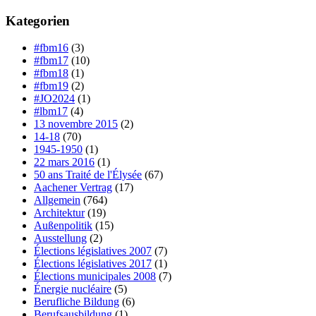
Kategorien
#fbm16
(3)
#fbm17
(10)
#fbm18
(1)
#fbm19
(2)
#JO2024
(1)
#lbm17
(4)
13 novembre 2015
(2)
14-18
(70)
1945-1950
(1)
22 mars 2016
(1)
50 ans Traité de l'Élysée
(67)
Aachener Vertrag
(17)
Allgemein
(764)
Architektur
(19)
Außenpolitik
(15)
Ausstellung
(2)
Élections législatives 2007
(7)
Élections législatives 2017
(1)
Élections municipales 2008
(7)
Énergie nucléaire
(5)
Berufliche Bildung
(6)
Berufsausbildung
(1)