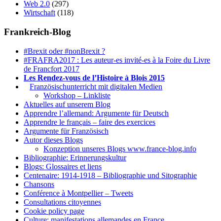
Web 2.0
(297)
Wirtschaft
(118)
Frankreich-Blog
#Brexit oder #nonBrexit ?
#FRAFRA2017 : Les auteur-es invité-es à la Foire du Livre
de Francfort 2017
Les Rendez-vous de l’Histoire à Blois 2015
1.
Französischunterricht mit digitalen Medien
Workshop – Linkliste
Aktuelles auf unserem Blog
Apprendre l’allemand: Argumente für Deutsch
Apprendre le français – faire des exercices
Argumente für Französisch
Autor dieses Blogs
Konzeption unseres Blogs www.france-blog.info
Bibliographie: Erinnerungskultur
Blogs: Glossaires et liens
Centenaire: 1914-1918 – Bibliographie und Sitographie
Chansons
Conférence à Montpellier – Tweets
Consultations citoyennes
Cookie policy page
Culture: manifestations allemandes en France