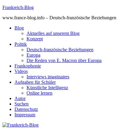
Skip
Frankreich-Blog
to
www.france-blog.info – Deutsch-französische Beziehungen
content
Blog
Aktuelles auf unserem Blog
Konzept
Politik
Deutsch-französische Beziehungen
Europa
Die Reden von E. Macron über Europa
Frankophonie
Videos
Interviews imaginaires
Aufgaben für Schüler
Künstliche Intelligenz
Online lernen
Autor
Suchen
Datenschutz
Impressum