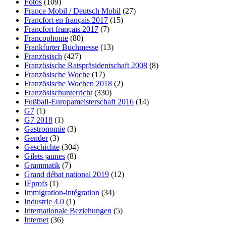
Fotos
(109)
France Mobil / Deutsch Mobil
(27)
Francfort en français 2017
(15)
Francfort français 2017
(7)
Francophonie
(80)
Frankfurter Buchmesse
(13)
Französisch
(427)
Französische Ratspräsidentschaft 2008
(8)
Französische Woche
(17)
Französische Wochen 2018
(2)
Französischunterricht
(330)
Fußball-Europameisterschaft 2016
(14)
G7
(1)
G7 2018
(1)
Gastronomie
(3)
Gender
(3)
Geschichte
(304)
Gilets jaunes
(8)
Grammatik
(7)
Grand débat national 2019
(12)
IFprofs
(1)
Immigration-intégration
(34)
Industrie 4.0
(1)
Internationale Beziehungen
(5)
Internet
(36)