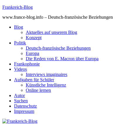
Skip
Frankreich-Blog
to
www.france-blog.info – Deutsch-französische Beziehungen
content
Blog
Aktuelles auf unserem Blog
Konzept
Politik
Deutsch-französische Beziehungen
Europa
Die Reden von E. Macron über Europa
Frankophonie
Videos
Interviews imaginaires
Aufgaben für Schüler
Künstliche Intelligenz
Online lernen
Autor
Suchen
Datenschutz
Impressum