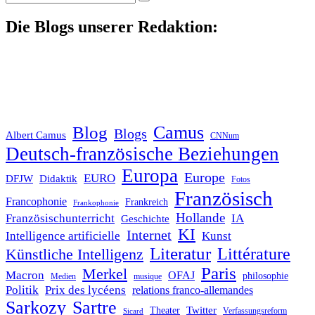
nach:
Die Blogs unserer Redaktion:
Blog
Camus
Blogs
Albert Camus
CNNum
Deutsch-französische Beziehungen
Europa
Europe
EURO
DFJW
Didaktik
Fotos
Französisch
Francophonie
Frankreich
Frankophonie
Hollande
Französischunterricht
IA
Geschichte
KI
Internet
Intelligence artificielle
Kunst
Literatur
Littérature
Künstliche Intelligenz
Paris
Merkel
Macron
OFAJ
philosophie
Medien
musique
Politik
Prix des lycéens
relations franco-allemandes
Sarkozy
Sartre
Twitter
Theater
Verfassungsreform
Sicard