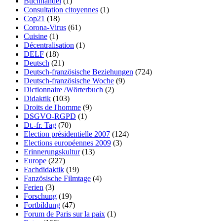
Buchhandel
(1)
Consultation citoyennes
(1)
Cop21
(18)
Corona-Virus
(61)
Cuisine
(1)
Décentralisation
(1)
DELF
(18)
Deutsch
(21)
Deutsch-französische Beziehungen
(724)
Deutsch-französische Woche
(9)
Dictionnaire /Wörterbuch
(2)
Didaktik
(103)
Droits de l'homme
(9)
DSGVO-RGPD
(1)
Dt.-fr. Tag
(70)
Election présidentielle 2007
(124)
Elections européennes 2009
(3)
Erinnerungskultur
(13)
Europe
(227)
Fachdidaktik
(19)
Fanzösische Filmtage
(4)
Ferien
(3)
Forschung
(19)
Fortbildung
(47)
Forum de Paris sur la paix
(1)