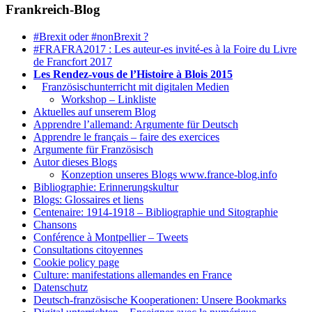
Frankreich-Blog
#Brexit oder #nonBrexit ?
#FRAFRA2017 : Les auteur-es invité-es à la Foire du Livre
de Francfort 2017
Les Rendez-vous de l’Histoire à Blois 2015
1.
Französischunterricht mit digitalen Medien
Workshop – Linkliste
Aktuelles auf unserem Blog
Apprendre l’allemand: Argumente für Deutsch
Apprendre le français – faire des exercices
Argumente für Französisch
Autor dieses Blogs
Konzeption unseres Blogs www.france-blog.info
Bibliographie: Erinnerungskultur
Blogs: Glossaires et liens
Centenaire: 1914-1918 – Bibliographie und Sitographie
Chansons
Conférence à Montpellier – Tweets
Consultations citoyennes
Cookie policy page
Culture: manifestations allemandes en France
Datenschutz
Deutsch-französische Kooperationen: Unsere Bookmarks