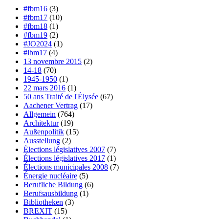
#fbm16
(3)
#fbm17
(10)
#fbm18
(1)
#fbm19
(2)
#JO2024
(1)
#lbm17
(4)
13 novembre 2015
(2)
14-18
(70)
1945-1950
(1)
22 mars 2016
(1)
50 ans Traité de l'Élysée
(67)
Aachener Vertrag
(17)
Allgemein
(764)
Architektur
(19)
Außenpolitik
(15)
Ausstellung
(2)
Élections législatives 2007
(7)
Élections législatives 2017
(1)
Élections municipales 2008
(7)
Énergie nucléaire
(5)
Berufliche Bildung
(6)
Berufsausbildung
(1)
Bibliotheken
(3)
BREXIT
(15)