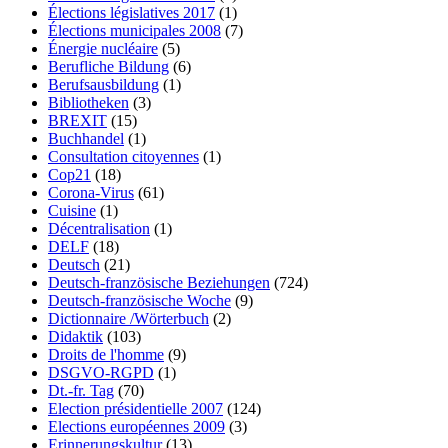
Élections législatives 2017
(1)
Élections municipales 2008
(7)
Énergie nucléaire
(5)
Berufliche Bildung
(6)
Berufsausbildung
(1)
Bibliotheken
(3)
BREXIT
(15)
Buchhandel
(1)
Consultation citoyennes
(1)
Cop21
(18)
Corona-Virus
(61)
Cuisine
(1)
Décentralisation
(1)
DELF
(18)
Deutsch
(21)
Deutsch-französische Beziehungen
(724)
Deutsch-französische Woche
(9)
Dictionnaire /Wörterbuch
(2)
Didaktik
(103)
Droits de l'homme
(9)
DSGVO-RGPD
(1)
Dt.-fr. Tag
(70)
Election présidentielle 2007
(124)
Elections européennes 2009
(3)
Erinnerungskultur
(13)