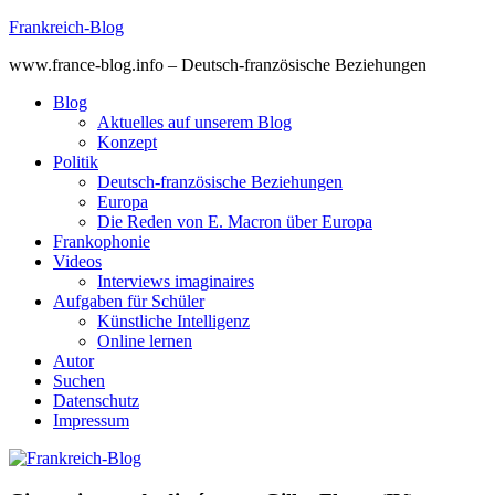
Skip
Frankreich-Blog
to
www.france-blog.info – Deutsch-französische Beziehungen
content
Blog
Aktuelles auf unserem Blog
Konzept
Politik
Deutsch-französische Beziehungen
Europa
Die Reden von E. Macron über Europa
Frankophonie
Videos
Interviews imaginaires
Aufgaben für Schüler
Künstliche Intelligenz
Online lernen
Autor
Suchen
Datenschutz
Impressum