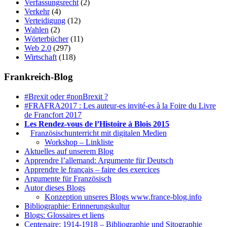
Verfassungsrecht
(2)
Verkehr
(4)
Verteidigung
(12)
Wahlen
(2)
Wörterbücher
(11)
Web 2.0
(297)
Wirtschaft
(118)
Frankreich-Blog
#Brexit oder #nonBrexit ?
#FRAFRA2017 : Les auteur-es invité-es à la Foire du Livre
de Francfort 2017
Les Rendez-vous de l’Histoire à Blois 2015
1.
Französischunterricht mit digitalen Medien
Workshop – Linkliste
Aktuelles auf unserem Blog
Apprendre l’allemand: Argumente für Deutsch
Apprendre le français – faire des exercices
Argumente für Französisch
Autor dieses Blogs
Konzeption unseres Blogs www.france-blog.info
Bibliographie: Erinnerungskultur
Blogs: Glossaires et liens
Centenaire: 1914-1918 – Bibliographie und Sitographie