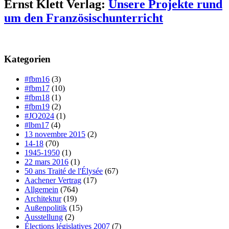
Ernst Klett Verlag:
Unsere Projekte rund
um den Französischunterricht
Kategorien
#fbm16
(3)
#fbm17
(10)
#fbm18
(1)
#fbm19
(2)
#JO2024
(1)
#lbm17
(4)
13 novembre 2015
(2)
14-18
(70)
1945-1950
(1)
22 mars 2016
(1)
50 ans Traité de l'Élysée
(67)
Aachener Vertrag
(17)
Allgemein
(764)
Architektur
(19)
Außenpolitik
(15)
Ausstellung
(2)
Élections législatives 2007
(7)