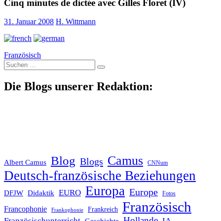
Cinq minutes de dictée avec Gilles Floret (IV)
31. Januar 2008
H. Wittmann
Französisch
Suche
nach:
Die Blogs unserer Redaktion:
Blog
Camus
Blogs
Albert Camus
CNNum
Deutsch-französische Beziehungen
Europa
Europe
EURO
DFJW
Didaktik
Fotos
Französisch
Francophonie
Frankreich
Frankophonie
Hollande
Französischunterricht
IA