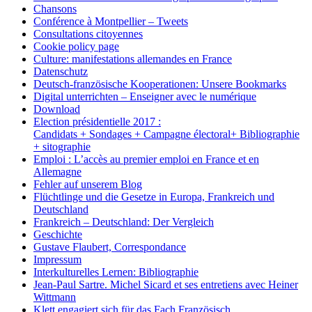
Chansons
Conférence à Montpellier – Tweets
Consultations citoyennes
Cookie policy page
Culture: manifestations allemandes en France
Datenschutz
Deutsch-französische Kooperationen: Unsere Bookmarks
Digital unterrichten – Enseigner avec le numérique
Download
Election présidentielle 2017 :
Candidats + Sondages + Campagne électoral+ Bibliographie
+ sitographie
Emploi : L’accès au premier emploi en France et en
Allemagne
Fehler auf unserem Blog
Flüchtlinge und die Gesetze in Europa, Frankreich und
Deutschland
Frankreich – Deutschland: Der Vergleich
Geschichte
Gustave Flaubert, Correspondance
Impressum
Interkulturelles Lernen: Bibliographie
Jean-Paul Sartre. Michel Sicard et ses entretiens avec Heiner
Wittmann
Klett engagiert sich für das Fach Französisch