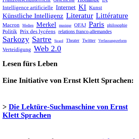
Geschichte
KI
Internet
Intelligence artificielle
Kunst
Literatur
Littérature
Künstliche Intelligenz
Paris
Merkel
Macron
OFAJ
philosophie
Medien
musique
Politik
Prix des lycéens
relations franco-allemandes
Sarkozy
Sartre
Twitter
Theater
Verfassungsreform
Sicard
Web 2.0
Verteidigung
Lesen fürs Leben
Eine Initiative von Ernst Klett Sprachen:
>
Die Lektüre-Suchmaschine von Ernst
Klett Sprachen