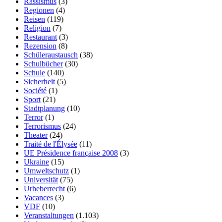
Rassismus
(3)
Regionen
(4)
Reisen
(119)
Religion
(7)
Restaurant
(3)
Rezension
(8)
Schüleraustausch
(38)
Schulbücher
(30)
Schule
(140)
Sicherheit
(5)
Société
(1)
Sport
(21)
Stadtplanung
(10)
Terror
(1)
Terrorismus
(24)
Theater
(24)
Traité de l'Élysée
(11)
UE Présidence française 2008
(3)
Ukraine
(15)
Umweltschutz
(1)
Universität
(75)
Urheberrecht
(6)
Vacances
(3)
VDF
(10)
Veranstaltungen
(1.103)