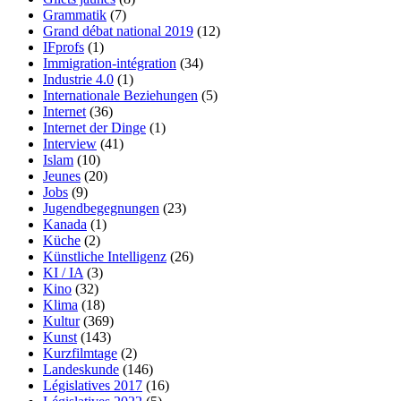
Grammatik
(7)
Grand débat national 2019
(12)
IFprofs
(1)
Immigration-intégration
(34)
Industrie 4.0
(1)
Internationale Beziehungen
(5)
Internet
(36)
Internet der Dinge
(1)
Interview
(41)
Islam
(10)
Jeunes
(20)
Jobs
(9)
Jugendbegegnungen
(23)
Kanada
(1)
Küche
(2)
Künstliche Intelligenz
(26)
KI / IA
(3)
Kino
(32)
Klima
(18)
Kultur
(369)
Kunst
(143)
Kurzfilmtage
(2)
Landeskunde
(146)
Législatives 2017
(16)