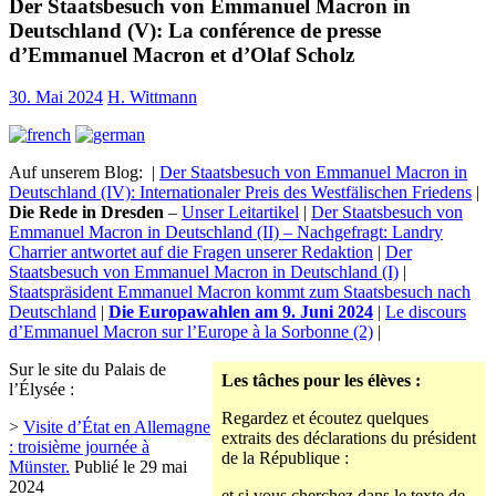
Der Staatsbesuch von Emmanuel Macron in
Deutschland (V): La conférence de presse
d’Emmanuel Macron et d’Olaf Scholz
30. Mai 2024
H. Wittmann
Auf unserem Blog: |
Der Staatsbesuch von Emmanuel Macron in
Deutschland (IV): Internationaler Preis des Westfälischen Friedens
|
Die Rede in Dresden
–
Unser Leitartikel
|
Der Staatsbesuch von
Emmanuel Macron in Deutschland (II) – Nachgefragt: Landry
Charrier antwortet auf die Fragen unserer Redaktion
|
Der
Staatsbesuch von Emmanuel Macron in Deutschland (I)
|
Staatspräsident Emmanuel Macron kommt zum Staatsbesuch nach
Deutschland
|
Die Europawahlen am 9. Juni 2024
|
Le discours
d’Emmanuel Macron sur l’Europe à la Sorbonne (2)
|
Sur le site du Palais de
Les tâches pour les élèves :
l’Élysée :
Regardez et écoutez quelques
>
Visite d’État en Allemagne
extraits des déclarations du président
: troisième journée à
de la République :
Münster.
Publié le 29 mai
2024
et si vous cherchez dans le texte de