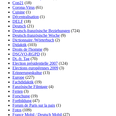
Cop21
(18)
Corona-Virus
(61)
Cuisine
(1)
Décentralisation
(1)
DELF
(18)
Deutsch
(21)
Deutsch-französische Beziehungen
(724)
Deutsch-französische Woche
(9)
Dictionnaire /Wörterbuch
(2)
Didaktik
(103)
Droits de l'homme
(9)
DSGVO-RGPD
(1)
Dt.-fr. Tag
(70)
Election présidentielle 2007
(124)
Elections européennes 2009
(3)
Erinnerungskultur
(13)
Europe
(227)
Fachdidaktik
(19)
Fanzösische Filmtage
(4)
Ferien
(3)
Forschung
(19)
Fortbildung
(47)
Forum de Paris sur la paix
(1)
Fotos
(109)
France Mobil / Deutsch Mobil
(27)