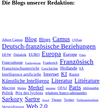
Die Blogs unserer Redaktion:
Blog
Camus
Blogs
Albert Camus
CNNum
Deutsch-französische Beziehungen
Europa
Europe
EURO
DFJW
Didaktik
Fotos
Französisch
Francophonie
Frankreich
Frankophonie
Hollande
Französischunterricht
IA
Geschichte
KI
Internet
Intelligence artificielle
Kunst
Literatur
Littérature
Künstliche Intelligenz
Paris
Merkel
Macron
OFAJ
philosophie
Medien
musique
Politik
Prix des lycéens
relations franco-allemandes
Sarkozy
Sartre
Twitter
Theater
Verfassungsreform
Sicard
Web 2.0
Verteidigung