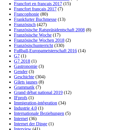
Francfort en français 2017
(15)
Francfort français 2017
(7)
Francophonie
(80)
Frankfurter Buchmesse
(13)
Französisch
(427)
Französische Ratspräsidentschaft 2008
(8)
Französische Woche
(17)
Französische Wochen 2018
(2)
Französischunterricht
(330)
Fußball-Europameisterschaft 2016
(14)
G7
(1)
G7 2018
(1)
Gastronomie
(3)
Gender
(3)
Geschichte
(304)
Gilets jaunes
(8)
Grammatik
(7)
Grand débat national 2019
(12)
IFprofs
(1)
Immigration-intégration
(34)
Industrie 4.0
(1)
Internationale Beziehungen
(5)
Internet
(36)
Internet der Dinge
(1)
Interview
(41)