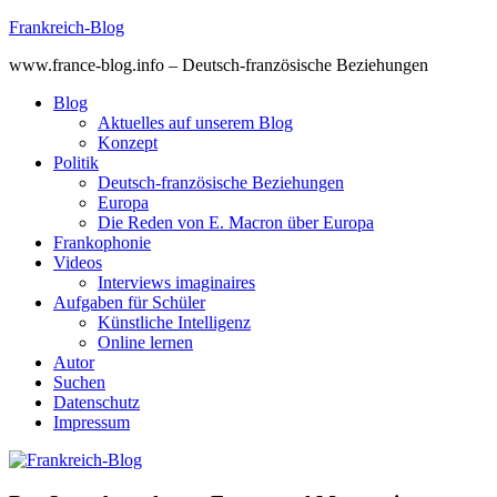
Skip
Frankreich-Blog
to
www.france-blog.info – Deutsch-französische Beziehungen
content
Blog
Aktuelles auf unserem Blog
Konzept
Politik
Deutsch-französische Beziehungen
Europa
Die Reden von E. Macron über Europa
Frankophonie
Videos
Interviews imaginaires
Aufgaben für Schüler
Künstliche Intelligenz
Online lernen
Autor
Suchen
Datenschutz
Impressum