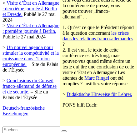
>
Visite d’État en Allemagne
la conférence de presse, vous
: deuxième journée à Berlin
pouvez trouver „franco-
et Dresde.
Publié le 27 mai
allemand“…
2024
>
Visite d’État en Allemagne
1. Qu’est ce que le Président répond
: première journée à Berlin.
à la question concernant
les crises
Publié le 27 mai 2024
dans les relations franco-allemandes
?
>
Un nouvel agenda pour
2. Il est vrai, le texte de cette
stimuler la compétitivité et la
conférence est très long, mais
croissance dans l’Union
pouvez-vus quand même écrire un
européenne.
– Site du Palais
texte qui tire une conclusion de cette
de l’Élysée
visite d’État en Allemagne? Les
attentes de
Marc Ringel
ont été
>
Conclusions du Conseil
remplies ? Justifiez votre réponse.
franco-allemand de défense
et de sécurité.
– Site du
>
Didaktische Hinweise für Lehrer.
Palais de l’Élysée
PONS hilft Euch:
Deutsch-französische
Beziehungen
Suche
nach: