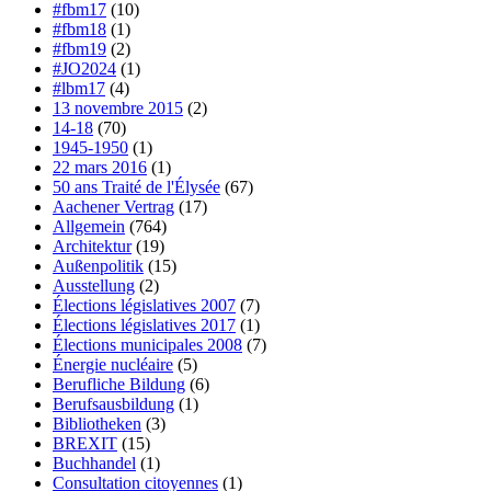
#fbm17
(10)
#fbm18
(1)
#fbm19
(2)
#JO2024
(1)
#lbm17
(4)
13 novembre 2015
(2)
14-18
(70)
1945-1950
(1)
22 mars 2016
(1)
50 ans Traité de l'Élysée
(67)
Aachener Vertrag
(17)
Allgemein
(764)
Architektur
(19)
Außenpolitik
(15)
Ausstellung
(2)
Élections législatives 2007
(7)
Élections législatives 2017
(1)
Élections municipales 2008
(7)
Énergie nucléaire
(5)
Berufliche Bildung
(6)
Berufsausbildung
(1)
Bibliotheken
(3)
BREXIT
(15)
Buchhandel
(1)
Consultation citoyennes
(1)