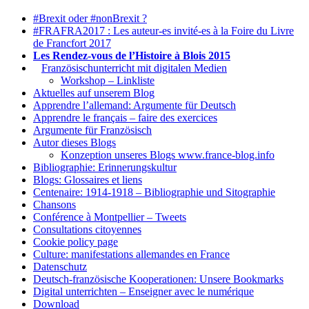
#Brexit oder #nonBrexit ?
#FRAFRA2017 : Les auteur-es invité-es à la Foire du Livre
de Francfort 2017
Les Rendez-vous de l’Histoire à Blois 2015
1.
Französischunterricht mit digitalen Medien
Workshop – Linkliste
Aktuelles auf unserem Blog
Apprendre l’allemand: Argumente für Deutsch
Apprendre le français – faire des exercices
Argumente für Französisch
Autor dieses Blogs
Konzeption unseres Blogs www.france-blog.info
Bibliographie: Erinnerungskultur
Blogs: Glossaires et liens
Centenaire: 1914-1918 – Bibliographie und Sitographie
Chansons
Conférence à Montpellier – Tweets
Consultations citoyennes
Cookie policy page
Culture: manifestations allemandes en France
Datenschutz
Deutsch-französische Kooperationen: Unsere Bookmarks
Digital unterrichten – Enseigner avec le numérique
Download