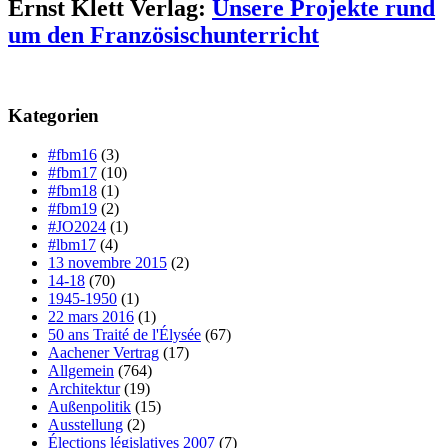
Ernst Klett Verlag:
Unsere Projekte rund
um den Französischunterricht
Kategorien
#fbm16
(3)
#fbm17
(10)
#fbm18
(1)
#fbm19
(2)
#JO2024
(1)
#lbm17
(4)
13 novembre 2015
(2)
14-18
(70)
1945-1950
(1)
22 mars 2016
(1)
50 ans Traité de l'Élysée
(67)
Aachener Vertrag
(17)
Allgemein
(764)
Architektur
(19)
Außenpolitik
(15)
Ausstellung
(2)
Élections législatives 2007
(7)