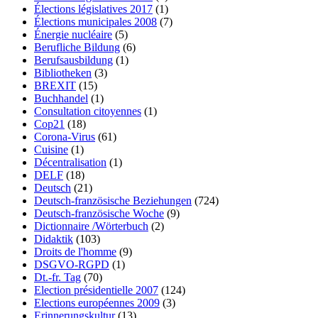
Élections législatives 2017
(1)
Élections municipales 2008
(7)
Énergie nucléaire
(5)
Berufliche Bildung
(6)
Berufsausbildung
(1)
Bibliotheken
(3)
BREXIT
(15)
Buchhandel
(1)
Consultation citoyennes
(1)
Cop21
(18)
Corona-Virus
(61)
Cuisine
(1)
Décentralisation
(1)
DELF
(18)
Deutsch
(21)
Deutsch-französische Beziehungen
(724)
Deutsch-französische Woche
(9)
Dictionnaire /Wörterbuch
(2)
Didaktik
(103)
Droits de l'homme
(9)
DSGVO-RGPD
(1)
Dt.-fr. Tag
(70)
Election présidentielle 2007
(124)
Elections européennes 2009
(3)
Erinnerungskultur
(13)