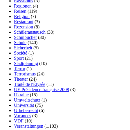
Rassismus
(3)
Regionen
(4)
Reisen
(119)
Religion
(7)
Restaurant
(3)
Rezension
(8)
Schüleraustausch
(38)
Schulbücher
(30)
Schule
(140)
Sicherheit
(5)
Société
(1)
Sport
(21)
Stadtplanung
(10)
Terror
(1)
Terrorismus
(24)
Theater
(24)
Traité de l'Élysée
(11)
UE Présidence française 2008
(3)
Ukraine
(15)
Umweltschutz
(1)
Universität
(75)
Urheberrecht
(6)
Vacances
(3)
VDF
(10)
Veranstaltungen
(1.103)