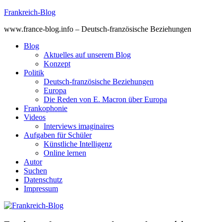
Skip
Frankreich-Blog
to
www.france-blog.info – Deutsch-französische Beziehungen
content
Blog
Aktuelles auf unserem Blog
Konzept
Politik
Deutsch-französische Beziehungen
Europa
Die Reden von E. Macron über Europa
Frankophonie
Videos
Interviews imaginaires
Aufgaben für Schüler
Künstliche Intelligenz
Online lernen
Autor
Suchen
Datenschutz
Impressum