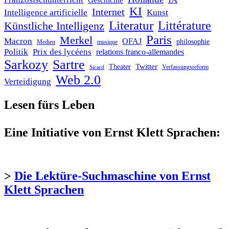
Geschichte
KI
Internet
Intelligence artificielle
Kunst
Literatur
Littérature
Künstliche Intelligenz
Paris
Merkel
Macron
OFAJ
philosophie
Medien
musique
Politik
Prix des lycéens
relations franco-allemandes
Sarkozy
Sartre
Twitter
Theater
Verfassungsreform
Sicard
Web 2.0
Verteidigung
Lesen fürs Leben
Eine Initiative von Ernst Klett Sprachen:
>
Die Lektüre-Suchmaschine von Ernst
Klett Sprachen