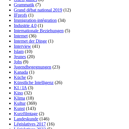
Grammatik
(7)
Grand débat national 2019
(12)
IFprofs
(1)
Immigration-intégration
(34)
Industrie 4.0
(1)
Internationale Beziehungen
(5)
Internet
(36)
Internet der Dinge
(1)
Interview
(41)
Islam
(10)
Jeunes
(20)
Jobs
(9)
Jugendbegegnungen
(23)
Kanada
(1)
Küche
(2)
Künstliche Intelligenz
(26)
KI / IA
(3)
Kino
(32)
Klima
(18)
Kultur
(369)
Kunst
(143)
Kurzfilmtage
(2)
Landeskunde
(146)
Législatives 2017
(16)