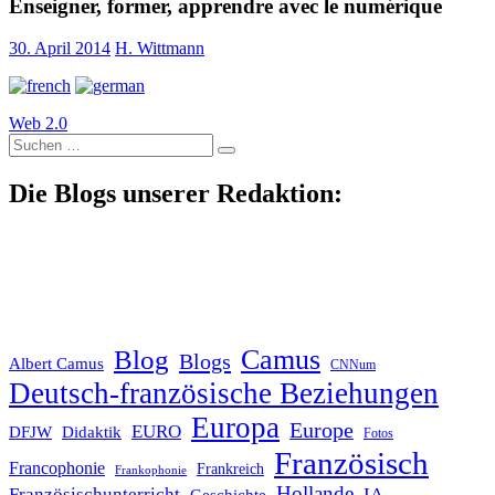
Enseigner, former, apprendre avec le numérique
30. April 2014
H. Wittmann
Web 2.0
Suche
nach:
Die Blogs unserer Redaktion:
Blog
Camus
Blogs
Albert Camus
CNNum
Deutsch-französische Beziehungen
Europa
Europe
EURO
DFJW
Didaktik
Fotos
Französisch
Francophonie
Frankreich
Frankophonie
Hollande
Französischunterricht
IA