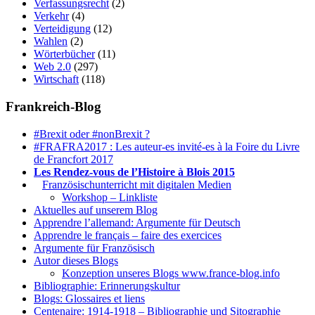
Verfassungsrecht
(2)
Verkehr
(4)
Verteidigung
(12)
Wahlen
(2)
Wörterbücher
(11)
Web 2.0
(297)
Wirtschaft
(118)
Frankreich-Blog
#Brexit oder #nonBrexit ?
#FRAFRA2017 : Les auteur-es invité-es à la Foire du Livre
de Francfort 2017
Les Rendez-vous de l’Histoire à Blois 2015
1.
Französischunterricht mit digitalen Medien
Workshop – Linkliste
Aktuelles auf unserem Blog
Apprendre l’allemand: Argumente für Deutsch
Apprendre le français – faire des exercices
Argumente für Französisch
Autor dieses Blogs
Konzeption unseres Blogs www.france-blog.info
Bibliographie: Erinnerungskultur
Blogs: Glossaires et liens
Centenaire: 1914-1918 – Bibliographie und Sitographie