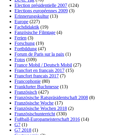
Election présidentielle 2007
(124)
Elections européennes 2009
(3)
Erinnerungskultur
(13)
Europe
(227)
Fachdidaktik
(19)
Fanzösische Filmtage
(4)
Ferien
(3)
Forschung
(19)
Fortbildung
(47)
Forum de Paris sur la paix
(1)
Fotos
(109)
France Mobil / Deutsch Mobil
(27)
Francfort en français 2017
(15)
Francfort français 2017
(7)
Francophonie
(80)
Frankfurter Buchmesse
(13)
Französisch
(427)
Französische Ratspräsidentschaft 2008
(8)
Französische Woche
(17)
Französische Wochen 2018
(2)
Französischunterricht
(330)
Fußball-Europameisterschaft 2016
(14)
G7
(1)
G7 2018
(1)