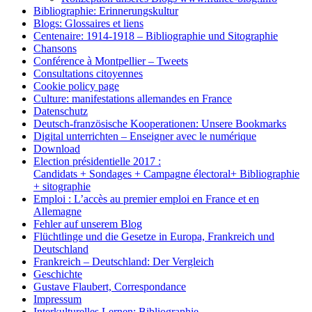
Bibliographie: Erinnerungskultur
Blogs: Glossaires et liens
Centenaire: 1914-1918 – Bibliographie und Sitographie
Chansons
Conférence à Montpellier – Tweets
Consultations citoyennes
Cookie policy page
Culture: manifestations allemandes en France
Datenschutz
Deutsch-französische Kooperationen: Unsere Bookmarks
Digital unterrichten – Enseigner avec le numérique
Download
Election présidentielle 2017 :
Candidats + Sondages + Campagne électoral+ Bibliographie
+ sitographie
Emploi : L’accès au premier emploi en France et en
Allemagne
Fehler auf unserem Blog
Flüchtlinge und die Gesetze in Europa, Frankreich und
Deutschland
Frankreich – Deutschland: Der Vergleich
Geschichte
Gustave Flaubert, Correspondance
Impressum
Interkulturelles Lernen: Bibliographie