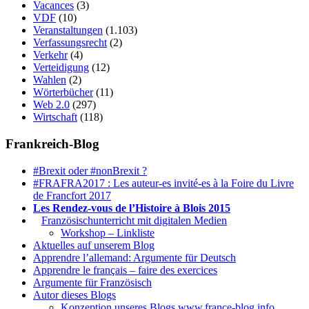
Vacances
(3)
VDF
(10)
Veranstaltungen
(1.103)
Verfassungsrecht
(2)
Verkehr
(4)
Verteidigung
(12)
Wahlen
(2)
Wörterbücher
(11)
Web 2.0
(297)
Wirtschaft
(118)
Frankreich-Blog
#Brexit oder #nonBrexit ?
#FRAFRA2017 : Les auteur-es invité-es à la Foire du Livre
de Francfort 2017
Les Rendez-vous de l’Histoire à Blois 2015
1.
Französischunterricht mit digitalen Medien
Workshop – Linkliste
Aktuelles auf unserem Blog
Apprendre l’allemand: Argumente für Deutsch
Apprendre le français – faire des exercices
Argumente für Französisch
Autor dieses Blogs
Konzeption unseres Blogs www.france-blog.info