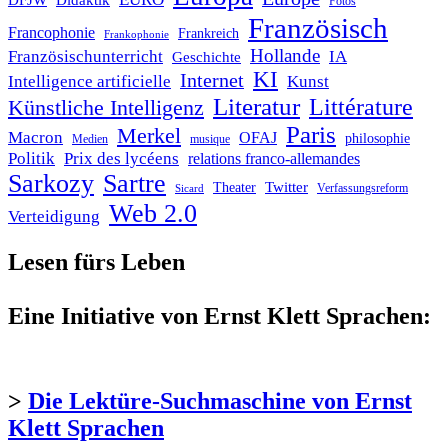
DFJW
Didaktik
Fotos
Französisch
Francophonie
Frankreich
Frankophonie
Hollande
Französischunterricht
IA
Geschichte
KI
Internet
Intelligence artificielle
Kunst
Literatur
Littérature
Künstliche Intelligenz
Paris
Merkel
Macron
OFAJ
philosophie
Medien
musique
Politik
Prix des lycéens
relations franco-allemandes
Sarkozy
Sartre
Twitter
Theater
Verfassungsreform
Sicard
Web 2.0
Verteidigung
Lesen fürs Leben
Eine Initiative von Ernst Klett Sprachen:
>
Die Lektüre-Suchmaschine von Ernst
Klett Sprachen