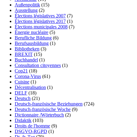
Außenpolitik
(15)
Ausstellung
(2)
Élections législatives 2007
(7)
Élections législatives 2017
(1)
Élections municipales 2008
(7)
Énergie nucléaire
(5)
Berufliche Bildung
(6)
Berufsausbildung
(1)
Bibliotheken
(3)
BREXIT
(15)
Buchhandel
(1)
Consultation citoyennes
(1)
Cop21
(18)
Corona-Virus
(61)
Cuisine
(1)
Décentralisation
(1)
DELF
(18)
Deutsch
(21)
Deutsch-französische Beziehungen
(724)
Deutsch-französische Woche
(9)
Dictionnaire /Wörterbuch
(2)
Didaktik
(103)
Droits de l'homme
(9)
DSGVO-RGPD
(1)
Dt.-fr. Tag
(70)