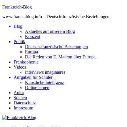
Skip
Frankreich-Blog
to
www.france-blog.info – Deutsch-französische Beziehungen
content
Blog
Aktuelles auf unserem Blog
Konzept
Politik
Deutsch-französische Beziehungen
Europa
Die Reden von E. Macron über Europa
Frankophonie
Videos
Interviews imaginaires
Aufgaben für Schüler
Künstliche Intelligenz
Online lernen
Autor
Suchen
Datenschutz
Impressum