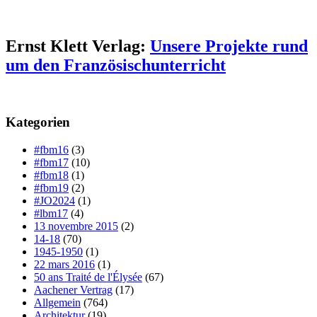
Ernst Klett Verlag:
Unsere Projekte rund
um den Französischunterricht
Kategorien
#fbm16
(3)
#fbm17
(10)
#fbm18
(1)
#fbm19
(2)
#JO2024
(1)
#lbm17
(4)
13 novembre 2015
(2)
14-18
(70)
1945-1950
(1)
22 mars 2016
(1)
50 ans Traité de l'Élysée
(67)
Aachener Vertrag
(17)
Allgemein
(764)
Architektur
(19)