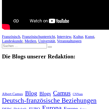
Französisch
,
Französischunterricht
,
Interview
,
Kultur
,
Kunst
,
Landeskunde
,
Medien
,
Universität
,
Veranstaltungen
Suche
nach:
Die Blogs unserer Redaktion:
Blog
Camus
Blogs
Albert Camus
CNNum
Deutsch-französische Beziehungen
Europa
Europe
EURO