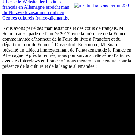
Über jede Website der Instituts
français en Allemagne erreicht man
ihr Netzwerk zusammen mit den
Centres culturels franco-allemands
.
Nous avons parlé des manifestations et des cours de français. M.
Suard a aussi parlé de l’année 2017 avec la présence de la France
comme invitée d’honneur de la Foire du livre à Francfort et du
départ du Tour de France à Düsseldorf. En somme, M. Suard a
présenté un tableau impressionnant de l’engagement de la France en
Allemagne. Après la rentrée, nous poursuivons cette série d’articles
avec des Interviews en France où nous mènerons une enquête sur la
présence de la culture et de la langue allemandes :