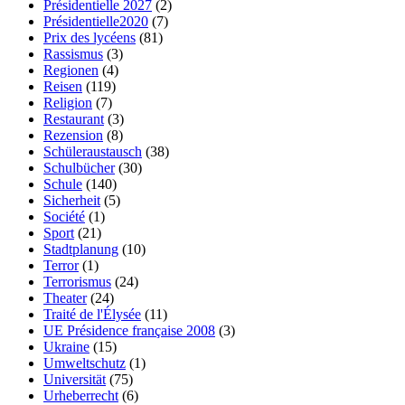
Présidentielle 2027
(2)
Présidentielle2020
(7)
Prix des lycéens
(81)
Rassismus
(3)
Regionen
(4)
Reisen
(119)
Religion
(7)
Restaurant
(3)
Rezension
(8)
Schüleraustausch
(38)
Schulbücher
(30)
Schule
(140)
Sicherheit
(5)
Société
(1)
Sport
(21)
Stadtplanung
(10)
Terror
(1)
Terrorismus
(24)
Theater
(24)
Traité de l'Élysée
(11)
UE Présidence française 2008
(3)
Ukraine
(15)
Umweltschutz
(1)
Universität
(75)
Urheberrecht
(6)