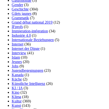
Gastronomie
(3)
Gender
(3)
Geschichte
(304)
Gilets jaunes
(8)
Grammatik
(7)
Grand débat national 2019
(12)
IFprofs
(1)
Immigration-intégration
(34)
Industrie 4.0
(1)
Internationale Beziehungen
(5)
Internet
(36)
Internet der Dinge
(1)
Interview
(41)
Islam
(10)
Jeunes
(20)
Jobs
(9)
Jugendbegegnungen
(23)
Kanada
(1)
Küche
(2)
Künstliche Intelligenz
(26)
KI / IA
(3)
Kino
(32)
Klima
(18)
Kultur
(369)
Kunst
(143)