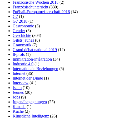
Französische Wochen 2018
(2)
Französischunterricht
(330)
Fußball-Europameisterschaft 2016
(14)
G7
(1)
G7 2018
(1)
Gastronomie
(3)
Gender
(3)
Geschichte
(304)
Gilets jaunes
(8)
Grammatik
(7)
Grand débat national 2019
(12)
IFprofs
(1)
Immigration-intégration
(34)
Industrie 4.0
(1)
Internationale Beziehungen
(5)
Internet
(36)
Internet der Dinge
(1)
Interview
(41)
Islam
(10)
Jeunes
(20)
Jobs
(9)
Jugendbegegnungen
(23)
Kanada
(1)
Küche
(2)
Künstliche Intelligenz
(26)