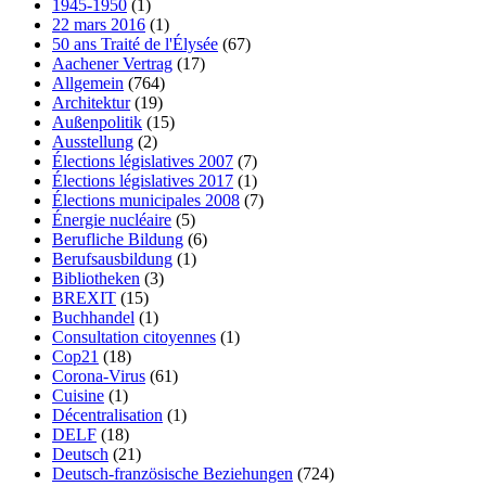
1945-1950
(1)
22 mars 2016
(1)
50 ans Traité de l'Élysée
(67)
Aachener Vertrag
(17)
Allgemein
(764)
Architektur
(19)
Außenpolitik
(15)
Ausstellung
(2)
Élections législatives 2007
(7)
Élections législatives 2017
(1)
Élections municipales 2008
(7)
Énergie nucléaire
(5)
Berufliche Bildung
(6)
Berufsausbildung
(1)
Bibliotheken
(3)
BREXIT
(15)
Buchhandel
(1)
Consultation citoyennes
(1)
Cop21
(18)
Corona-Virus
(61)
Cuisine
(1)
Décentralisation
(1)
DELF
(18)
Deutsch
(21)
Deutsch-französische Beziehungen
(724)