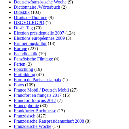
Deutsch-französische Woche
(9)
Dictionnaire /Wörterbuch
(2)
Didaktik
(103)
Droits de l'homme
(9)
DSGVO-RGPD
(1)
Dt.-fr. Tag
(70)
Election présidentielle 2007
(124)
Elections européennes 2009
(3)
Erinnerungskultur
(13)
Europe
(227)
Fachdidaktik
(19)
Fanzösische Filmtage
(4)
Ferien
(3)
Forschung
(19)
Fortbildung
(47)
Forum de Paris sur la paix
(1)
Fotos
(109)
France Mobil / Deutsch Mobil
(27)
Francfort en français 2017
(15)
Francfort français 2017
(7)
Francophonie
(80)
Frankfurter Buchmesse
(13)
Französisch
(427)
Französische Ratspräsidentschaft 2008
(8)
Französische Woche
(17)