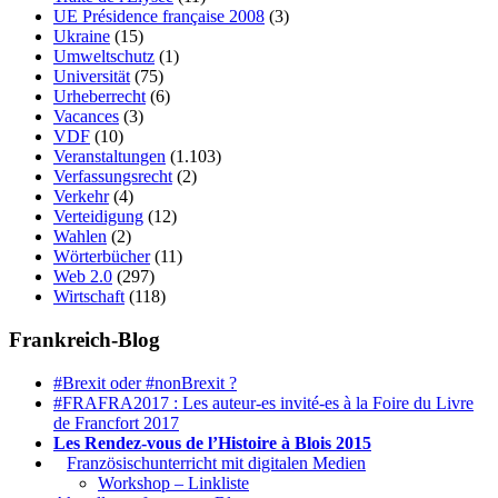
UE Présidence française 2008
(3)
Ukraine
(15)
Umweltschutz
(1)
Universität
(75)
Urheberrecht
(6)
Vacances
(3)
VDF
(10)
Veranstaltungen
(1.103)
Verfassungsrecht
(2)
Verkehr
(4)
Verteidigung
(12)
Wahlen
(2)
Wörterbücher
(11)
Web 2.0
(297)
Wirtschaft
(118)
Frankreich-Blog
#Brexit oder #nonBrexit ?
#FRAFRA2017 : Les auteur-es invité-es à la Foire du Livre
de Francfort 2017
Les Rendez-vous de l’Histoire à Blois 2015
1.
Französischunterricht mit digitalen Medien
Workshop – Linkliste