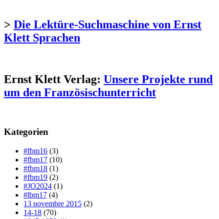
>
Die Lektüre-Suchmaschine von Ernst
Klett Sprachen
Ernst Klett Verlag:
Unsere Projekte rund
um den Französischunterricht
Kategorien
#fbm16
(3)
#fbm17
(10)
#fbm18
(1)
#fbm19
(2)
#JO2024
(1)
#lbm17
(4)
13 novembre 2015
(2)
14-18
(70)