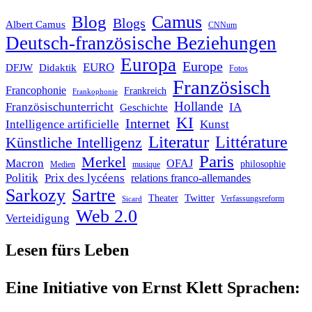
Blog
Camus
Blogs
Albert Camus
CNNum
Deutsch-französische Beziehungen
Europa
Europe
EURO
DFJW
Didaktik
Fotos
Französisch
Francophonie
Frankreich
Frankophonie
Hollande
Französischunterricht
IA
Geschichte
KI
Internet
Intelligence artificielle
Kunst
Literatur
Littérature
Künstliche Intelligenz
Paris
Merkel
Macron
OFAJ
philosophie
Medien
musique
Politik
Prix des lycéens
relations franco-allemandes
Sarkozy
Sartre
Twitter
Theater
Verfassungsreform
Sicard
Web 2.0
Verteidigung
Lesen fürs Leben
Eine Initiative von Ernst Klett Sprachen: