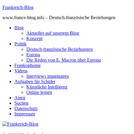
Skip
Frankreich-Blog
to
www.france-blog.info – Deutsch-französische Beziehungen
content
Blog
Aktuelles auf unserem Blog
Konzept
Politik
Deutsch-französische Beziehungen
Europa
Die Reden von E. Macron über Europa
Frankophonie
Videos
Interviews imaginaires
Aufgaben für Schüler
Künstliche Intelligenz
Online lernen
Autor
Suchen
Datenschutz
Impressum