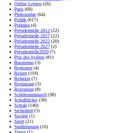
Online Lernen
(26)
Paris
(68)
Philosophie
(64)
Politik
(617)
Praktika
(4)
Présidentielle 2012
(22)
Présidentielle 2017
(22)
Présidentielle 2022
(20)
Présidentielle 2027
(2)
Présidentielle2020
(7)
Prix des lycéens
(81)
Rassismus
(3)
Regionen
(4)
Reisen
(119)
Religion
(7)
Restaurant
(3)
Rezension
(8)
Schüleraustausch
(38)
Schulbücher
(30)
Schule
(140)
Sicherheit
(5)
Société
(1)
Sport
(21)
Stadtplanung
(10)
Terror
(1)