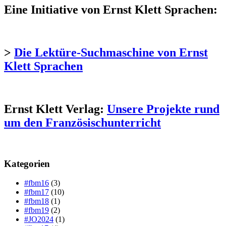
Eine Initiative von Ernst Klett Sprachen:
>
Die Lektüre-Suchmaschine von Ernst
Klett Sprachen
Ernst Klett Verlag:
Unsere Projekte rund
um den Französischunterricht
Kategorien
#fbm16
(3)
#fbm17
(10)
#fbm18
(1)
#fbm19
(2)
#JO2024
(1)