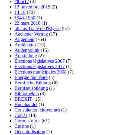
#lbm17
(4)
13 novembre 2015
(2)
14-18
(70)
1945-1950
(1)
22 mars 2016
(1)
50 ans Traité de l'Élysée
(67)
Aachener Vertrag
(17)
Allgemein
(764)
Architektur
(19)
Außenpolitik
(15)
Ausstellung
(2)
Élections législatives 2007
(7)
Élections législatives 2017
(1)
Élections municipales 2008
(7)
Énergie nucléaire
(5)
Berufliche Bildung
(6)
Berufsausbildung
(1)
Bibliotheken
(3)
BREXIT
(15)
Buchhandel
(1)
Consultation citoyennes
(1)
Cop21
(18)
Corona-Virus
(61)
Cuisine
(1)
Décentralisation
(1)