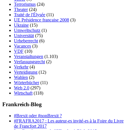
Terrorismus
(24)
Theater
(24)
Traité de l'Élysée
(11)
UE Présidence française 2008
(3)
Ukraine
(15)
Umweltschutz
(1)
Universität
(75)
Urheberrecht
(6)
Vacances
(3)
VDF
(10)
Veranstaltungen
(1.103)
Verfassungsrecht
(2)
Verkehr
(4)
Verteidigung
(12)
Wahlen
(2)
Wörterbücher
(11)
Web 2.0
(297)
Wirtschaft
(118)
Frankreich-Blog
#Brexit oder #nonBrexit ?
#FRAFRA2017 : Les auteur-es invité-es à la Foire du Livre
de Francfort 2017