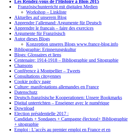
Les Rendez-vous de l’Histoire à Blois 2015
1.
Französischunterricht mit digitalen Medien
Workshop – Linkliste
Aktuelles auf unserem Blog
Apprendre l’allemand: Argumente für Deutsch
Apprendre le français – faire des exercices
Argumente für Französisch
Autor dieses Blogs
Konzeption unseres Blogs www.france-blog.info
Bibliographie: Erinnerungskultur
Blogs: Glossaires et liens
Centenaire: 1914-1918 – Bibliographie und Sitographie
Chansons
Conférence à Montpellier – Tweets
Consultations citoyennes
Cookie policy page
Culture: manifestations allemandes en France
Datenschutz
Deutsch-französische Kooperationen: Unsere Bookmarks
Digital unterrichten – Enseigner avec le numérique
Download
Election présidentielle 2017 :
Candidats + Sondages + Campagne électoral+ Bibliographie
+ sitographie
Emploi : L’accès au premier emploi en France et en