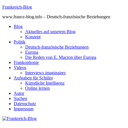
Skip
Frankreich-Blog
to
www.france-blog.info – Deutsch-französische Beziehungen
content
Blog
Aktuelles auf unserem Blog
Konzept
Politik
Deutsch-französische Beziehungen
Europa
Die Reden von E. Macron über Europa
Frankophonie
Videos
Interviews imaginaires
Aufgaben für Schüler
Künstliche Intelligenz
Online lernen
Autor
Suchen
Datenschutz
Impressum