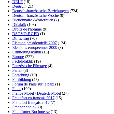
DELF
(18)
Deutsch
(21)
Deutsch-französische Beziehungen
(724)
Deutsch-französische Woche
(9)
Dictionnaire /Wörterbuch
(2)
Didaktik
(103)
Droits de l'homme
(9)
DSGVO-RGPD
(1)
Dt.-fr. Tag
(70)
Election présidentielle 2007
(124)
Elections européennes 2009
(3)
Erinnerungskultur
(13)
Europe
(227)
Fachdidaktik
(19)
Fanzösische Filmtage
(4)
Ferien
(3)
Forschung
(19)
Fortbildung
(47)
Forum de Paris sur la paix
(1)
Fotos
(109)
France Mobil / Deutsch Mobil
(27)
Francfort en français 2017
(15)
Francfort français 2017
(7)
Francophonie
(80)
Frankfurter Buchmesse
(13)