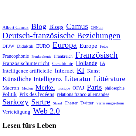
Blog
Camus
Blogs
Albert Camus
CNNum
Deutsch-französische Beziehungen
Europa
Europe
EURO
DFJW
Didaktik
Fotos
Französisch
Francophonie
Frankreich
Frankophonie
Hollande
Französischunterricht
IA
Geschichte
KI
Internet
Intelligence artificielle
Kunst
Literatur
Littérature
Künstliche Intelligenz
Paris
Merkel
Macron
OFAJ
philosophie
Medien
musique
Politik
Prix des lycéens
relations franco-allemandes
Sarkozy
Sartre
Twitter
Theater
Verfassungsreform
Sicard
Web 2.0
Verteidigung
Lesen fürs Leben