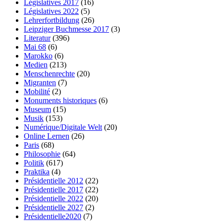
Législatives 2017
(16)
Législatives 2022
(5)
Lehrerfortbildung
(26)
Leipziger Buchmesse 2017
(3)
Literatur
(396)
Mai 68
(6)
Marokko
(6)
Medien
(213)
Menschenrechte
(20)
Migranten
(7)
Mobilité
(2)
Monuments historiques
(6)
Museum
(15)
Musik
(153)
Numérique/Digitale Welt
(20)
Online Lernen
(26)
Paris
(68)
Philosophie
(64)
Politik
(617)
Praktika
(4)
Présidentielle 2012
(22)
Présidentielle 2017
(22)
Présidentielle 2022
(20)
Présidentielle 2027
(2)
Présidentielle2020
(7)