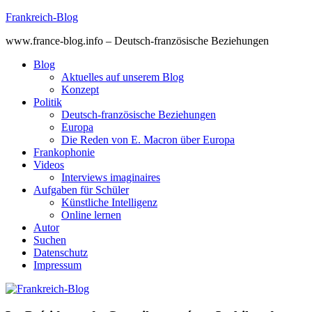
Skip
Frankreich-Blog
to
www.france-blog.info – Deutsch-französische Beziehungen
content
Blog
Aktuelles auf unserem Blog
Konzept
Politik
Deutsch-französische Beziehungen
Europa
Die Reden von E. Macron über Europa
Frankophonie
Videos
Interviews imaginaires
Aufgaben für Schüler
Künstliche Intelligenz
Online lernen
Autor
Suchen
Datenschutz
Impressum