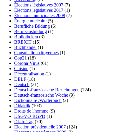
Élections législatives 2007
(7)
Élections législatives 2017
(1)
Élections municipales 2008
(7)
Énergie nucléaire
(5)
Berufliche Bildung
(6)
Berufsausbildung
(1)
Bibliotheken
(3)
BREXIT
(15)
Buchhandel
(1)
Consultation citoyennes
(1)
Cop21
(18)
Corona-Virus
(61)
Cuisine
(1)
Décentralisation
(1)
DELF
(18)
Deutsch
(21)
Deutsch-französische Beziehungen
(724)
Deutsch-französische Woche
(9)
Dictionnaire /Wörterbuch
(2)
Didaktik
(103)
Droits de l'homme
(9)
DSGVO-RGPD
(1)
Dt.-fr. Tag
(70)
Election présidentielle 2007
(124)