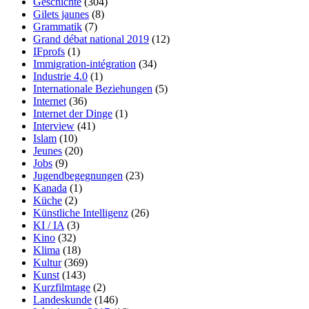
Geschichte
(304)
Gilets jaunes
(8)
Grammatik
(7)
Grand débat national 2019
(12)
IFprofs
(1)
Immigration-intégration
(34)
Industrie 4.0
(1)
Internationale Beziehungen
(5)
Internet
(36)
Internet der Dinge
(1)
Interview
(41)
Islam
(10)
Jeunes
(20)
Jobs
(9)
Jugendbegegnungen
(23)
Kanada
(1)
Küche
(2)
Künstliche Intelligenz
(26)
KI / IA
(3)
Kino
(32)
Klima
(18)
Kultur
(369)
Kunst
(143)
Kurzfilmtage
(2)
Landeskunde
(146)