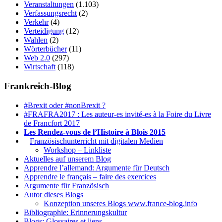
Veranstaltungen
(1.103)
Verfassungsrecht
(2)
Verkehr
(4)
Verteidigung
(12)
Wahlen
(2)
Wörterbücher
(11)
Web 2.0
(297)
Wirtschaft
(118)
Frankreich-Blog
#Brexit oder #nonBrexit ?
#FRAFRA2017 : Les auteur-es invité-es à la Foire du Livre
de Francfort 2017
Les Rendez-vous de l’Histoire à Blois 2015
1.
Französischunterricht mit digitalen Medien
Workshop – Linkliste
Aktuelles auf unserem Blog
Apprendre l’allemand: Argumente für Deutsch
Apprendre le français – faire des exercices
Argumente für Französisch
Autor dieses Blogs
Konzeption unseres Blogs www.france-blog.info
Bibliographie: Erinnerungskultur
Blogs: Glossaires et liens