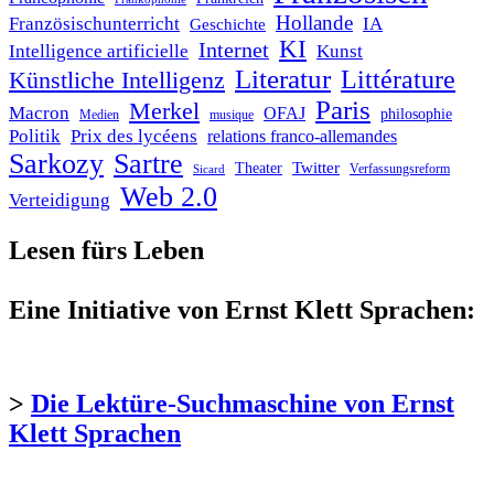
Hollande
Französischunterricht
IA
Geschichte
KI
Internet
Intelligence artificielle
Kunst
Literatur
Littérature
Künstliche Intelligenz
Paris
Merkel
Macron
OFAJ
philosophie
Medien
musique
Politik
Prix des lycéens
relations franco-allemandes
Sarkozy
Sartre
Twitter
Theater
Verfassungsreform
Sicard
Web 2.0
Verteidigung
Lesen fürs Leben
Eine Initiative von Ernst Klett Sprachen:
>
Die Lektüre-Suchmaschine von Ernst
Klett Sprachen