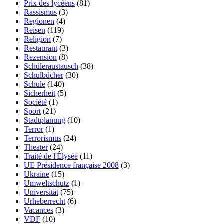
Prix des lycéens
(81)
Rassismus
(3)
Regionen
(4)
Reisen
(119)
Religion
(7)
Restaurant
(3)
Rezension
(8)
Schüleraustausch
(38)
Schulbücher
(30)
Schule
(140)
Sicherheit
(5)
Société
(1)
Sport
(21)
Stadtplanung
(10)
Terror
(1)
Terrorismus
(24)
Theater
(24)
Traité de l'Élysée
(11)
UE Présidence française 2008
(3)
Ukraine
(15)
Umweltschutz
(1)
Universität
(75)
Urheberrecht
(6)
Vacances
(3)
VDF
(10)