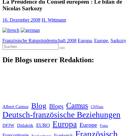
La Présidence du Conseil européen : Le bilan de
Nicolas Sarkozy
16. Dezember 2008
H. Wittmann
Französische Ratspräsidentschaft 2008
Europa
,
Europe
,
Sarkozy
Suche
nach:
Die Blogs unserer Redaktion:
Blog
Camus
Blogs
Albert Camus
CNNum
Deutsch-französische Beziehungen
Europa
Europe
EURO
DFJW
Didaktik
Fotos
Französisch
Francophonie
Frankreich
Frankophonie