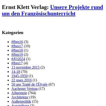
Ernst Klett Verlag:
Unsere Projekte rund
um den Französischunterricht
Kategorien
#fbm16
(3)
#fbm17
(10)
#fbm18
(1)
#fbm19
(2)
#JO2024
(1)
#lbm17
(4)
13 novembre 2015
(2)
14-18
(70)
1945-1950
(1)
22 mars 2016
(1)
50 ans Traité de l'Élysée
(67)
Aachener Vertrag
(17)
Allgemein
(764)
Architektur
(19)
Außenpolitik
(15)
Ausstellung
(2)