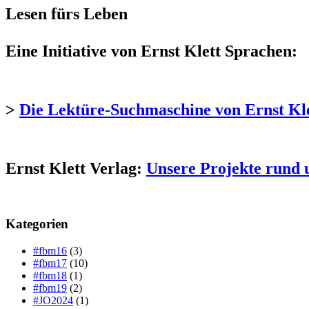
Lesen fürs Leben
Eine Initiative von Ernst Klett Sprachen:
>
Die Lektüre-Suchmaschine von Ernst Kl
Ernst Klett Verlag:
Unsere Projekte rund 
Kategorien
#fbm16
(3)
#fbm17
(10)
#fbm18
(1)
#fbm19
(2)
#JO2024
(1)