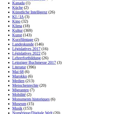
Kanada
(1)
Küche
(2)
Künstliche Intelligenz
(26)
KI / IA
(3)
Kino
(32)
Klima
(18)
Kultur
(369)
Kunst
(143)
Kurzfilmtage
(2)
Landeskunde
(146)
Législatives 2017
(16)
Législatives 2022
(5)
Lehrerfortbildung
(26)
Leipziger Buchmesse 2017
(3)
Literatur
(396)
Mai 68
(6)
Marokko
(6)
Medien
(213)
Menschenrechte
(20)
Migranten
(7)
Mobilité
(2)
Monuments historiques
(6)
Museum
(15)
Musik
(153)
Numérique/Digitale Welt
(20)