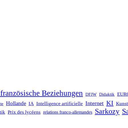
französische Beziehungen
EUR
DFJW
Didaktik
KI
Internet
Hollande
IA
Intelligence artificielle
Kunst
te
Sarkozy
Sa
tik
Prix des lycéens
relations franco-allemandes