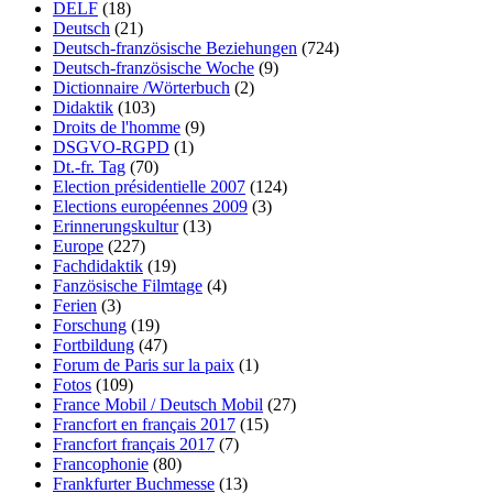
DELF
(18)
Deutsch
(21)
Deutsch-französische Beziehungen
(724)
Deutsch-französische Woche
(9)
Dictionnaire /Wörterbuch
(2)
Didaktik
(103)
Droits de l'homme
(9)
DSGVO-RGPD
(1)
Dt.-fr. Tag
(70)
Election présidentielle 2007
(124)
Elections européennes 2009
(3)
Erinnerungskultur
(13)
Europe
(227)
Fachdidaktik
(19)
Fanzösische Filmtage
(4)
Ferien
(3)
Forschung
(19)
Fortbildung
(47)
Forum de Paris sur la paix
(1)
Fotos
(109)
France Mobil / Deutsch Mobil
(27)
Francfort en français 2017
(15)
Francfort français 2017
(7)
Francophonie
(80)
Frankfurter Buchmesse
(13)