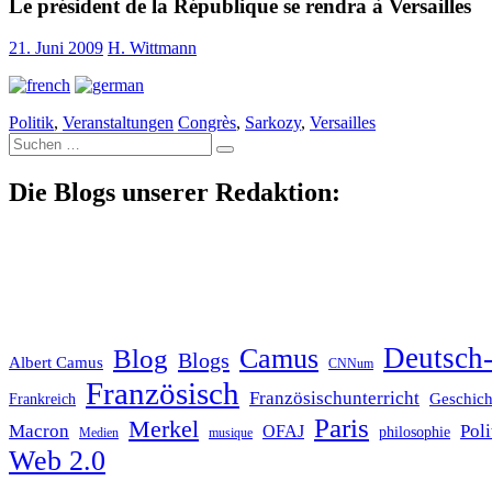
Le président de la République se rendra à Versailles
21. Juni 2009
H. Wittmann
Politik
,
Veranstaltungen
Congrès
,
Sarkozy
,
Versailles
Suche
nach:
Die Blogs unserer Redaktion:
Deutsch-
Blog
Camus
Blogs
Albert Camus
CNNum
Französisch
Französischunterricht
Geschich
Frankreich
Paris
Merkel
Macron
Poli
OFAJ
philosophie
Medien
musique
Web 2.0