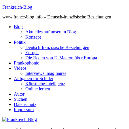
Skip
Frankreich-Blog
to
www.france-blog.info – Deutsch-französische Beziehungen
content
Blog
Aktuelles auf unserem Blog
Konzept
Politik
Deutsch-französische Beziehungen
Europa
Die Reden von E. Macron über Europa
Frankophonie
Videos
Interviews imaginaires
Aufgaben für Schüler
Künstliche Intelligenz
Online lernen
Autor
Suchen
Datenschutz
Impressum