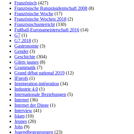
Französisch
(427)
Französische Ratspräsidentschaft 2008
(8)
Französische Woche
(17)
Französische Wochen 2018
(2)
Französischunterricht
(330)
Fußball-Europameisterschaft 2016
(14)
G7
(1)
G7 2018
(1)
Gastronomie
(3)
Gender
(3)
Geschichte
(304)
Gilets jaunes
(8)
Grammatik
(7)
Grand débat national 2019
(12)
IFprofs
(1)
Immigration-intégration
(34)
Industrie 4.0
(1)
Internationale Beziehungen
(5)
Internet
(36)
Internet der Dinge
(1)
Interview
(41)
Islam
(10)
Jeunes
(20)
Jobs
(9)
Jugendbegegnungen
(23)