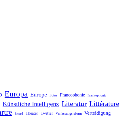
Europa
Europe
O
Francophonie
Fotos
Frankophonie
Literatur
Littérature
Künstliche Intelligenz
rtre
Verteidigung
Twitter
Theater
Verfassungsreform
Sicard