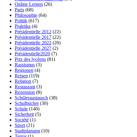
Online Lernen
(26)
Paris
(68)
Philosophie
(64)
Politik
(617)
Praktika
(4)
Présidentielle 2012
(22)
Présidentielle 2017
(22)
Présidentielle 2022
(20)
Présidentielle 2027
(2)
Présidentielle2020
(7)
Prix des lycéens
(81)
Rassismus
(3)
Regionen
(4)
Reisen
(119)
Religion
(7)
Restaurant
(3)
Rezension
(8)
Schüleraustausch
(38)
Schulbücher
(30)
Schule
(140)
Sicherheit
(5)
Société
(1)
Sport
(21)
Stadtplanung
(10)
Terror
(1)