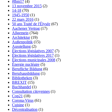
#lbm17
(4)
13 novembre 2015
(2)
14-18
(70)
1945-1950
(1)
22 mars 2016
(1)
50 ans Traité de l'Élysée
(67)
Aachener Vertrag
(17)
Allgemein
(764)
Architektur
(19)
Außenpolitik
(15)
Ausstellung
(2)
Élections législatives 2007
(7)
Élections législatives 2017
(1)
Élections municipales 2008
(7)
Énergie nucléaire
(5)
Berufliche Bildung
(6)
Berufsausbildung
(1)
Bibliotheken
(3)
BREXIT
(15)
Buchhandel
(1)
Consultation citoyennes
(1)
Cop21
(18)
Corona-Virus
(61)
Cuisine
(1)
Décentralisation
(1)