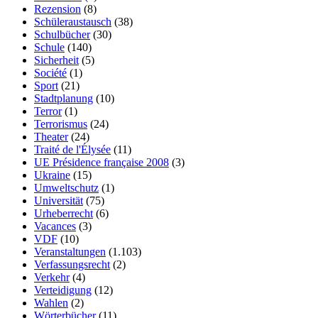
Rezension
(8)
Schüleraustausch
(38)
Schulbücher
(30)
Schule
(140)
Sicherheit
(5)
Société
(1)
Sport
(21)
Stadtplanung
(10)
Terror
(1)
Terrorismus
(24)
Theater
(24)
Traité de l'Élysée
(11)
UE Présidence française 2008
(3)
Ukraine
(15)
Umweltschutz
(1)
Universität
(75)
Urheberrecht
(6)
Vacances
(3)
VDF
(10)
Veranstaltungen
(1.103)
Verfassungsrecht
(2)
Verkehr
(4)
Verteidigung
(12)
Wahlen
(2)
Wörterbücher
(11)