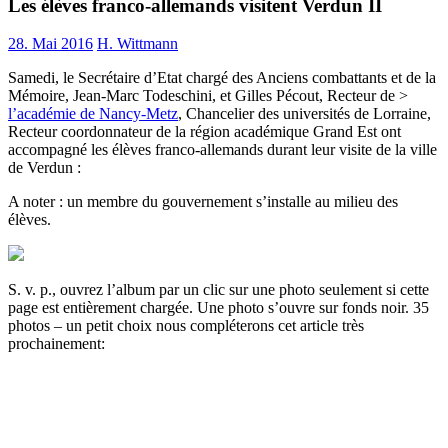
Les élèves franco-allemands visitent Verdun II
28. Mai 2016
H. Wittmann
Samedi, le Secrétaire d’Etat chargé des Anciens combattants et de la
Mémoire, Jean-Marc Todeschini, et Gilles Pécout, Recteur de >
l’académie de Nancy-Metz
, Chancelier des universités de Lorraine,
Recteur coordonnateur de la région académique Grand Est ont
accompagné les élèves franco-allemands durant leur visite de la ville
de Verdun :
A noter : un membre du gouvernement s’installe au milieu des
élèves.
S. v. p., ouvrez l’album par un clic sur une photo seulement si cette
page est entièrement chargée. Une photo s’ouvre sur fonds noir. 35
photos – un petit choix nous compléterons cet article très
prochainement: