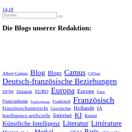
14-18
Suche
nach:
Die Blogs unserer Redaktion:
Blog
Camus
Blogs
Albert Camus
CNNum
Deutsch-französische Beziehungen
Europa
Europe
EURO
DFJW
Didaktik
Fotos
Französisch
Francophonie
Frankreich
Frankophonie
Hollande
Französischunterricht
IA
Geschichte
KI
Internet
Intelligence artificielle
Kunst
Literatur
Littérature
Künstliche Intelligenz
Paris
Merkel