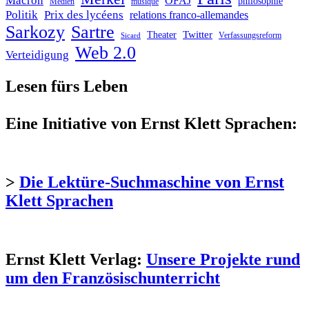
Macron
OFAJ
philosophie
Medien
musique
Politik
Prix des lycéens
relations franco-allemandes
Sarkozy
Sartre
Twitter
Theater
Verfassungsreform
Sicard
Web 2.0
Verteidigung
Lesen fürs Leben
Eine Initiative von Ernst Klett Sprachen:
>
Die Lektüre-Suchmaschine von Ernst
Klett Sprachen
Ernst Klett Verlag:
Unsere Projekte rund
um den Französischunterricht