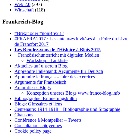
Web 2.0
(297)
Wirtschaft
(118)
Frankreich-Blog
#Brexit oder #nonBrexit ?
#FRAFRA2017 : Les auteur-es invité-es à la Foire du Livre
de Francfort 2017
Les Rendez-vous de l’Histoire à Blois 2015
1.
Französischunterricht mit digitalen Medien
Workshop – Linkliste
Aktuelles auf unserem Blog
Apprendre l’allemand: Argumente für Deutsch
Apprendre le français – faire des exercices
Argumente für Französisch
Autor dieses Blogs
Konzeption unseres Blogs www.france-blog.info
Bibliographie: Erinnerungskultur
Blogs: Glossaires et liens
Centenaire: 1914-1918 – Bibliographie und Sitographie
Chansons
Conférence à Montpellier – Tweets
Consultations citoyennes
Cookie policy page