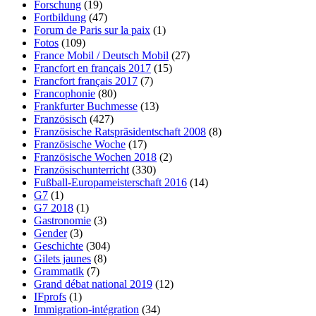
Forschung
(19)
Fortbildung
(47)
Forum de Paris sur la paix
(1)
Fotos
(109)
France Mobil / Deutsch Mobil
(27)
Francfort en français 2017
(15)
Francfort français 2017
(7)
Francophonie
(80)
Frankfurter Buchmesse
(13)
Französisch
(427)
Französische Ratspräsidentschaft 2008
(8)
Französische Woche
(17)
Französische Wochen 2018
(2)
Französischunterricht
(330)
Fußball-Europameisterschaft 2016
(14)
G7
(1)
G7 2018
(1)
Gastronomie
(3)
Gender
(3)
Geschichte
(304)
Gilets jaunes
(8)
Grammatik
(7)
Grand débat national 2019
(12)
IFprofs
(1)
Immigration-intégration
(34)