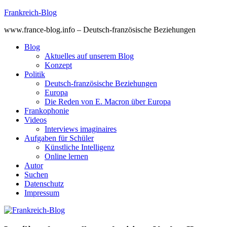
Skip
Frankreich-Blog
to
www.france-blog.info – Deutsch-französische Beziehungen
content
Blog
Aktuelles auf unserem Blog
Konzept
Politik
Deutsch-französische Beziehungen
Europa
Die Reden von E. Macron über Europa
Frankophonie
Videos
Interviews imaginaires
Aufgaben für Schüler
Künstliche Intelligenz
Online lernen
Autor
Suchen
Datenschutz
Impressum