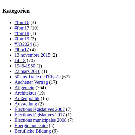
Kategorien
#fbm16
(3)
#fbm17
(10)
#fbm18
(1)
#fbm19
(2)
#JO2024
(1)
#lbm17
(4)
13 novembre 2015
(2)
14-18
(70)
1945-1950
(1)
22 mars 2016
(1)
50 ans Traité de l'Élysée
(67)
Aachener Vertrag
(17)
Allgemein
(764)
Architektur
(19)
Außenpolitik
(15)
Ausstellung
(2)
Élections législatives 2007
(7)
Élections législatives 2017
(1)
Élections municipales 2008
(7)
Énergie nucléaire
(5)
Berufliche Bildung
(6)