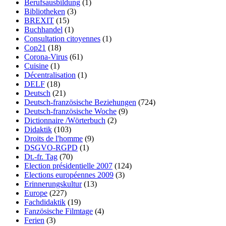
Berufsausbildung
(1)
Bibliotheken
(3)
BREXIT
(15)
Buchhandel
(1)
Consultation citoyennes
(1)
Cop21
(18)
Corona-Virus
(61)
Cuisine
(1)
Décentralisation
(1)
DELF
(18)
Deutsch
(21)
Deutsch-französische Beziehungen
(724)
Deutsch-französische Woche
(9)
Dictionnaire /Wörterbuch
(2)
Didaktik
(103)
Droits de l'homme
(9)
DSGVO-RGPD
(1)
Dt.-fr. Tag
(70)
Election présidentielle 2007
(124)
Elections européennes 2009
(3)
Erinnerungskultur
(13)
Europe
(227)
Fachdidaktik
(19)
Fanzösische Filmtage
(4)
Ferien
(3)