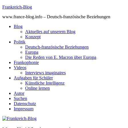
Skip
Frankreich-Blog
to
www.france-blog.info – Deutsch-französische Beziehungen
content
Blog
Aktuelles auf unserem Blog
Konzept
Politik
Deutsch-französische Beziehungen
Europa
Die Reden von E. Macron über Europa
Frankophonie
Videos
Interviews imaginaires
Aufgaben für Schüler
Künstliche Intelligenz
Online lernen
Autor
Suchen
Datenschutz
Impressum