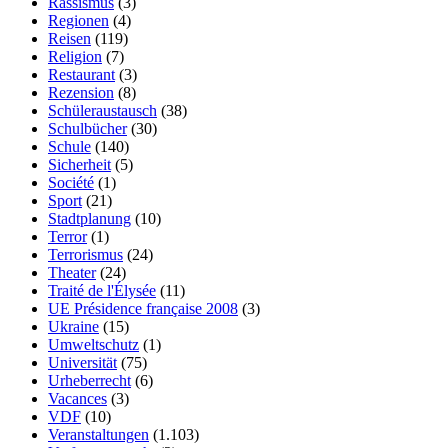
Rassismus
(3)
Regionen
(4)
Reisen
(119)
Religion
(7)
Restaurant
(3)
Rezension
(8)
Schüleraustausch
(38)
Schulbücher
(30)
Schule
(140)
Sicherheit
(5)
Société
(1)
Sport
(21)
Stadtplanung
(10)
Terror
(1)
Terrorismus
(24)
Theater
(24)
Traité de l'Élysée
(11)
UE Présidence française 2008
(3)
Ukraine
(15)
Umweltschutz
(1)
Universität
(75)
Urheberrecht
(6)
Vacances
(3)
VDF
(10)
Veranstaltungen
(1.103)