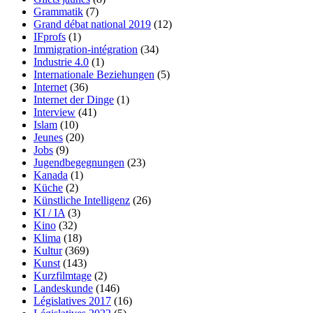
Grammatik
(7)
Grand débat national 2019
(12)
IFprofs
(1)
Immigration-intégration
(34)
Industrie 4.0
(1)
Internationale Beziehungen
(5)
Internet
(36)
Internet der Dinge
(1)
Interview
(41)
Islam
(10)
Jeunes
(20)
Jobs
(9)
Jugendbegegnungen
(23)
Kanada
(1)
Küche
(2)
Künstliche Intelligenz
(26)
KI / IA
(3)
Kino
(32)
Klima
(18)
Kultur
(369)
Kunst
(143)
Kurzfilmtage
(2)
Landeskunde
(146)
Législatives 2017
(16)