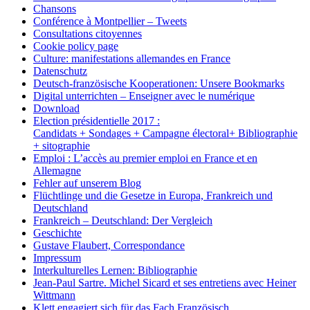
Chansons
Conférence à Montpellier – Tweets
Consultations citoyennes
Cookie policy page
Culture: manifestations allemandes en France
Datenschutz
Deutsch-französische Kooperationen: Unsere Bookmarks
Digital unterrichten – Enseigner avec le numérique
Download
Election présidentielle 2017 :
Candidats + Sondages + Campagne électoral+ Bibliographie
+ sitographie
Emploi : L’accès au premier emploi en France et en
Allemagne
Fehler auf unserem Blog
Flüchtlinge und die Gesetze in Europa, Frankreich und
Deutschland
Frankreich – Deutschland: Der Vergleich
Geschichte
Gustave Flaubert, Correspondance
Impressum
Interkulturelles Lernen: Bibliographie
Jean-Paul Sartre. Michel Sicard et ses entretiens avec Heiner
Wittmann
Klett engagiert sich für das Fach Französisch