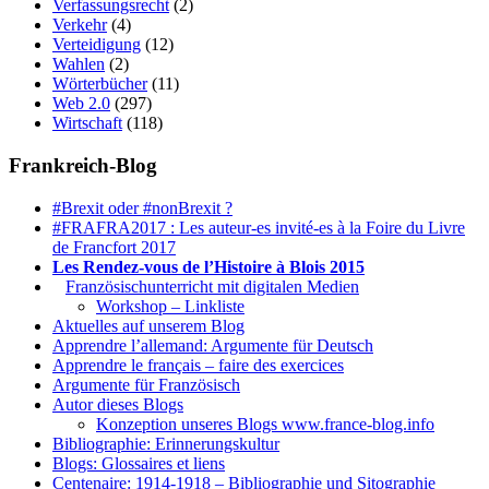
Verfassungsrecht
(2)
Verkehr
(4)
Verteidigung
(12)
Wahlen
(2)
Wörterbücher
(11)
Web 2.0
(297)
Wirtschaft
(118)
Frankreich-Blog
#Brexit oder #nonBrexit ?
#FRAFRA2017 : Les auteur-es invité-es à la Foire du Livre
de Francfort 2017
Les Rendez-vous de l’Histoire à Blois 2015
1.
Französischunterricht mit digitalen Medien
Workshop – Linkliste
Aktuelles auf unserem Blog
Apprendre l’allemand: Argumente für Deutsch
Apprendre le français – faire des exercices
Argumente für Französisch
Autor dieses Blogs
Konzeption unseres Blogs www.france-blog.info
Bibliographie: Erinnerungskultur
Blogs: Glossaires et liens
Centenaire: 1914-1918 – Bibliographie und Sitographie