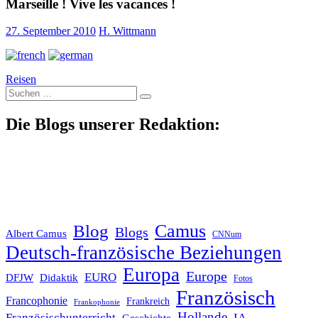
Marseille ! Vive les vacances !
27. September 2010
H. Wittmann
Reisen
Suche
nach:
Die Blogs unserer Redaktion:
Blog
Camus
Blogs
Albert Camus
CNNum
Deutsch-französische Beziehungen
Europa
Europe
EURO
DFJW
Didaktik
Fotos
Französisch
Francophonie
Frankreich
Frankophonie
Hollande
Französischunterricht
IA