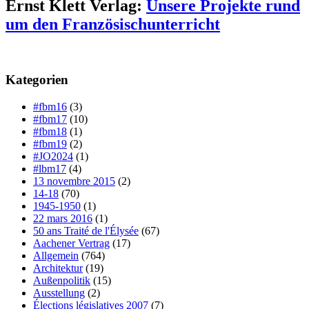
Ernst Klett Verlag:
Unsere Projekte rund
um den Französischunterricht
Kategorien
#fbm16
(3)
#fbm17
(10)
#fbm18
(1)
#fbm19
(2)
#JO2024
(1)
#lbm17
(4)
13 novembre 2015
(2)
14-18
(70)
1945-1950
(1)
22 mars 2016
(1)
50 ans Traité de l'Élysée
(67)
Aachener Vertrag
(17)
Allgemein
(764)
Architektur
(19)
Außenpolitik
(15)
Ausstellung
(2)
Élections législatives 2007
(7)