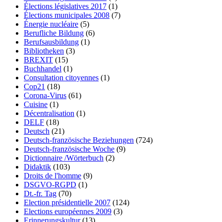
Élections législatives 2017
(1)
Élections municipales 2008
(7)
Énergie nucléaire
(5)
Berufliche Bildung
(6)
Berufsausbildung
(1)
Bibliotheken
(3)
BREXIT
(15)
Buchhandel
(1)
Consultation citoyennes
(1)
Cop21
(18)
Corona-Virus
(61)
Cuisine
(1)
Décentralisation
(1)
DELF
(18)
Deutsch
(21)
Deutsch-französische Beziehungen
(724)
Deutsch-französische Woche
(9)
Dictionnaire /Wörterbuch
(2)
Didaktik
(103)
Droits de l'homme
(9)
DSGVO-RGPD
(1)
Dt.-fr. Tag
(70)
Election présidentielle 2007
(124)
Elections européennes 2009
(3)
Erinnerungskultur
(13)