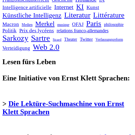
Geschichte
KI
Internet
Intelligence artificielle
Kunst
Literatur
Littérature
Künstliche Intelligenz
Paris
Merkel
Macron
OFAJ
philosophie
Medien
musique
Politik
Prix des lycéens
relations franco-allemandes
Sarkozy
Sartre
Twitter
Theater
Verfassungsreform
Sicard
Web 2.0
Verteidigung
Lesen fürs Leben
Eine Initiative von Ernst Klett Sprachen:
>
Die Lektüre-Suchmaschine von Ernst
Klett Sprachen