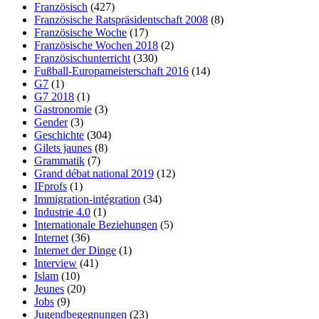
Französisch
(427)
Französische Ratspräsidentschaft 2008
(8)
Französische Woche
(17)
Französische Wochen 2018
(2)
Französischunterricht
(330)
Fußball-Europameisterschaft 2016
(14)
G7
(1)
G7 2018
(1)
Gastronomie
(3)
Gender
(3)
Geschichte
(304)
Gilets jaunes
(8)
Grammatik
(7)
Grand débat national 2019
(12)
IFprofs
(1)
Immigration-intégration
(34)
Industrie 4.0
(1)
Internationale Beziehungen
(5)
Internet
(36)
Internet der Dinge
(1)
Interview
(41)
Islam
(10)
Jeunes
(20)
Jobs
(9)
Jugendbegegnungen
(23)