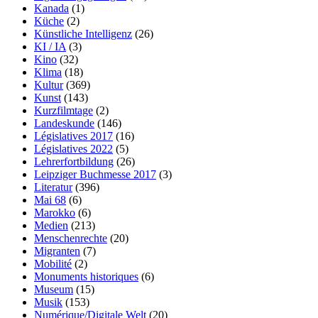
Kanada
(1)
Küche
(2)
Künstliche Intelligenz
(26)
KI / IA
(3)
Kino
(32)
Klima
(18)
Kultur
(369)
Kunst
(143)
Kurzfilmtage
(2)
Landeskunde
(146)
Législatives 2017
(16)
Législatives 2022
(5)
Lehrerfortbildung
(26)
Leipziger Buchmesse 2017
(3)
Literatur
(396)
Mai 68
(6)
Marokko
(6)
Medien
(213)
Menschenrechte
(20)
Migranten
(7)
Mobilité
(2)
Monuments historiques
(6)
Museum
(15)
Musik
(153)
Numérique/Digitale Welt
(20)