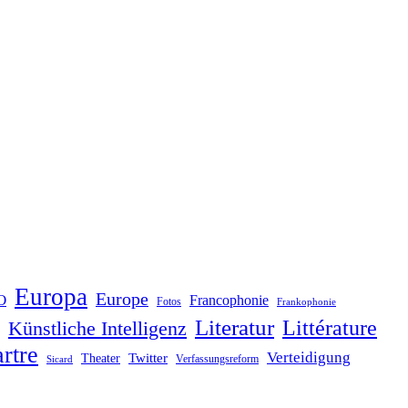
Europa
Europe
O
Francophonie
Fotos
Frankophonie
Literatur
Littérature
Künstliche Intelligenz
rtre
Verteidigung
Twitter
Theater
Verfassungsreform
Sicard