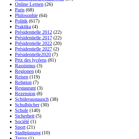
Online Lernen
(26)
Paris
(68)
Philosophie
(64)
Politik
(617)
Praktika
(4)
Présidentielle 2012
(22)
Présidentielle 2017
(22)
Présidentielle 2022
(20)
Présidentielle 2027
(2)
Présidentielle2020
(7)
Prix des lycéens
(81)
Rassismus
(3)
Regionen
(4)
Reisen
(119)
Religion
(7)
Restaurant
(3)
Rezension
(8)
Schüleraustausch
(38)
Schulbücher
(30)
Schule
(140)
Sicherheit
(5)
Société
(1)
Sport
(21)
Stadtplanung
(10)
Terror
(1)