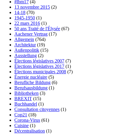
#lbm17
(4)
13 novembre 2015
(2)
14-18
(70)
1945-1950
(1)
22 mars 2016
(1)
50 ans Traité de l'Élysée
(67)
Aachener Vertrag
(17)
Allgemein
(764)
Architektur
(19)
Außenpolitik
(15)
Ausstellung
(2)
Élections législatives 2007
(7)
Élections législatives 2017
(1)
Élections municipales 2008
(7)
Énergie nucléaire
(5)
Berufliche Bildung
(6)
Berufsausbildung
(1)
Bibliotheken
(3)
BREXIT
(15)
Buchhandel
(1)
Consultation citoyennes
(1)
Cop21
(18)
Corona-Virus
(61)
Cuisine
(1)
Décentralisation
(1)