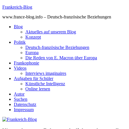
Skip
Frankreich-Blog
to
www.france-blog.info – Deutsch-französische Beziehungen
content
Blog
Aktuelles auf unserem Blog
Konzept
Politik
Deutsch-französische Beziehungen
Europa
Die Reden von E. Macron über Europa
Frankophonie
Videos
Interviews imaginaires
Aufgaben für Schüler
Künstliche Intelligenz
Online lernen
Autor
Suchen
Datenschutz
Impressum