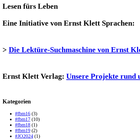
Lesen fürs Leben
Eine Initiative von Ernst Klett Sprachen:
>
Die Lektüre-Suchmaschine von Ernst Kl
Ernst Klett Verlag:
Unsere Projekte rund 
Kategorien
#fbm16
(3)
#fbm17
(10)
#fbm18
(1)
#fbm19
(2)
#JO2024
(1)