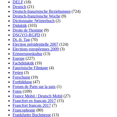
DELF
(18)
Deutsch
(21)
Deutsch-französische Beziehungen
(724)
Deutsch-französische Woche
(9)
Dictionnaire /Wörterbuch
(2)
Didaktik
(103)
Droits de l'homme
(9)
DSGVO-RGPD
(1)
Dt.-fr. Tag
(70)
Election présidentielle 2007
(124)
Elections européennes 2009
(3)
Erinnerungskultur
(13)
Europe
(227)
Fachdidaktik
(19)
Fanzösische Filmtage
(4)
Ferien
(3)
Forschung
(19)
Fortbildung
(47)
Forum de Paris sur la paix
(1)
Fotos
(109)
France Mobil / Deutsch Mobil
(27)
Francfort en français 2017
(15)
Francfort français 2017
(7)
Francophonie
(80)
Frankfurter Buchmesse
(13)