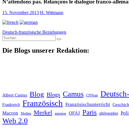
N’attendons pas. Relançons le dialogue franco-allem
15. November 2013
H. Wittmann
Deutsch-französische Beziehungen
Suche
nach:
Die Blogs unserer Redaktion:
Deutsch-
Blog
Camus
Blogs
Albert Camus
CNNum
Französisch
Französischunterricht
Geschich
Frankreich
Paris
Merkel
Macron
Poli
OFAJ
philosophie
Medien
musique
Web 2.0