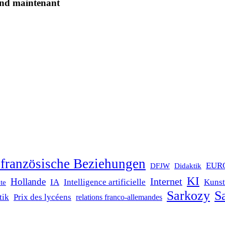
and maintenant
französische Beziehungen
EUR
DFJW
Didaktik
KI
Internet
Hollande
IA
Intelligence artificielle
Kunst
te
Sarkozy
Sa
tik
Prix des lycéens
relations franco-allemandes