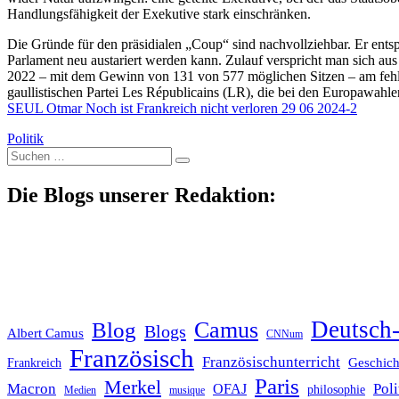
Handlungsfähigkeit der Exekutive stark einschränken.
Die Gründe für den präsidialen „Coup“ sind nachvollziehbar. Er ent
Parlament neu austariert werden kann. Zulauf verspricht man sich aus
2022 – mit dem Gewinn von 131 von 577 möglichen Sitzen – am fehle
gaullistischen Partei Les Républicains (LR), die bei den Europawahle
SEUL Otmar Noch ist Frankreich nicht verloren 29 06 2024-2
Politik
Suche
nach:
Die Blogs unserer Redaktion:
Deutsch-
Blog
Camus
Blogs
Albert Camus
CNNum
Französisch
Französischunterricht
Geschich
Frankreich
Paris
Merkel
Macron
Poli
OFAJ
philosophie
Medien
musique