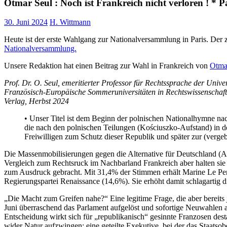
Otmar Seul : Noch ist Frankreich nicht verloren ! * 
30. Juni 2024
H. Wittmann
Heute ist der erste Wahlgang zur Nationalversammlung in Paris. Der 
Nationalversammlung.
Unsere Redaktion hat einen Beitrag zur Wahl in Frankreich von
Otma
Prof. Dr. O. Seul, emeritierter Professor für Rechtssprache der Univ
Französisch-Europäische Sommeruniversitäten in Rechtswissenschaften
Verlag, Herbst 2024
• Unser Titel ist dem Beginn der polnischen Nationalhymne na
die nach den polnischen Teilungen (Kościuszko-Aufstand) in de
Freiwilligen zum Schutz dieser Republik und später zur (vergeb
Die Massenmobilisierungen gegen die Alternative für Deutschland (Af
Vergleich zum Rechtsruck im Nachbarland Frankreich aber halten sie 
zum Ausdruck gebracht. Mit 31,4% der Stimmen erhält Marine Le Pens
Regierungspartei Renaissance (14,6%). Sie erhöht damit schlagartig d
„Die Macht zum Greifen nahe?“ Eine legitime Frage, die aber berei
Juni überraschend das Parlament aufgelöst und sofortige Neuwahlen ang
Entscheidung wirkt sich für „republikanisch“ gesinnte Franzosen dest
wider Natur aufzwingen: eine geteilte Exekutive, bei der das Staatso