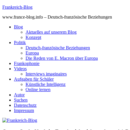
Skip
Frankreich-Blog
to
www.france-blog.info – Deutsch-französische Beziehungen
content
Blog
Aktuelles auf unserem Blog
Konzept
Politik
Deutsch-französische Beziehungen
Europa
Die Reden von E. Macron über Europa
Frankophonie
Videos
Interviews imaginaires
Aufgaben für Schüler
Künstliche Intelligenz
Online lernen
Autor
Suchen
Datenschutz
Impressum