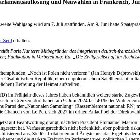
Parlamentsauflösung und Neuwahlen in Frankreich, Juni
zweite Wahlgang wird am 7. Juli stattfinden. Am 9. Juni hatte Staatsp
r Seul
erhalten.
ersität Paris Nanterre Mitbegründer des integrierten deutsch-französi
; Publikation in Vorbereitung: Ed. „Die Zivilgesellschaft im Rechtss
chempfunden: „Noch ist Polen nicht verloren“ (Jan Henryk Dąbrowski)
r Cisalpinischen Republik, einem napoleonischem Satellitenstaat in Ita
lichen) Befreiung der Heimat aufstellten.
D) im Frühjahr dieses Jahres haben bekanntlich weitere starke Zugewi
sich in Grenzen: dort haben am 9. Juni 2024 fast 40 % der Wähler eur
 Partei der „Nationalen Sammlung“ (Rassemblement national: RN) mehr
ie Chancen von Le Pen, sich 2027 im dritten Anlauf bei der Direktwahl
ts jetzt auf Beantwortung drängt, nachdem Präsident Emmanuel Macron
esetzt hat. Verfassungsrechtlich nicht bedenklich, aber politisch risk
abilisierend aus. Sie löst Irritationen und Ängste aus, das Ergebnis 
berhaupt und die stärkste Fraktion im Parlament zwei politischen Lagern