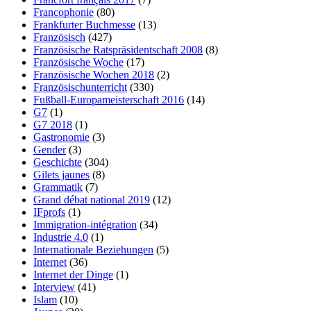
Francophonie
(80)
Frankfurter Buchmesse
(13)
Französisch
(427)
Französische Ratspräsidentschaft 2008
(8)
Französische Woche
(17)
Französische Wochen 2018
(2)
Französischunterricht
(330)
Fußball-Europameisterschaft 2016
(14)
G7
(1)
G7 2018
(1)
Gastronomie
(3)
Gender
(3)
Geschichte
(304)
Gilets jaunes
(8)
Grammatik
(7)
Grand débat national 2019
(12)
IFprofs
(1)
Immigration-intégration
(34)
Industrie 4.0
(1)
Internationale Beziehungen
(5)
Internet
(36)
Internet der Dinge
(1)
Interview
(41)
Islam
(10)