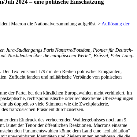
/Juli 2024 – eine politische Einschätzung
räsident Macron die Nationalversammlung aufgelöst. >
Auflösung der
schen Jura-Studiengangs Paris Nanterre/Potsdam, Pionier für Deutsch-
taat. Nachdenken über die europäischen Werte“, Brüssel, Peter Lang-
. Der Text entstand 1797 in den Reihen polnischer Emigranten,
lien, Zuflucht fanden und militärische Verbände von polnischen
nne der Partei bei den kürzlichen Europawahlen nicht verhindert. Im
opaskeptische, rechtspopulistische oder rechtsextreme Überzeugungen
 als doppelt so viele Stimmen wie die Zweitplatzierte,
 des französischen Präsident durchzusetzen.
 unter dem Eindruck des verheerenden Wahlergebnisses noch am 9.
ant, lautet der Tenor der öffentlichen Reaktionen. Macrons einsame
der anstehenden Parlamentswahlen könne dem Land eine „cohabitation“
 mit unvereinbaren Identitäten und Zielsetzungen angehören, die die