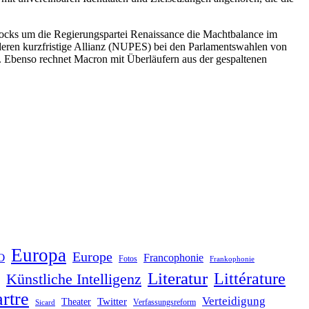
Blocks um die Regierungspartei Renaissance die Machtbalance im
, deren kurzfristige Allianz (NUPES) bei den Parlamentswahlen von
 Ebenso rechnet Macron mit Überläufern aus der gespaltenen
Europa
Europe
O
Francophonie
Fotos
Frankophonie
Literatur
Littérature
Künstliche Intelligenz
rtre
Verteidigung
Twitter
Theater
Verfassungsreform
Sicard