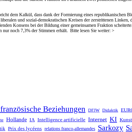
spricht dem Kalkül, dass dank der Formierung eines republikanischen 
 liberalen und sozial-demokratischen Kreisen der zerstrittenen Linken
nden Konsens bei der Bildung einer gemeinsamen Fraktion scheiterte.
n nur noch 7,3% der Stimmen erhält. Bitte lesen Sie weiter: >
französische Beziehungen
EUR
DFJW
Didaktik
KI
Internet
Hollande
IA
Intelligence artificielle
Kunst
te
Sarkozy
Sa
tik
Prix des lycéens
relations franco-allemandes