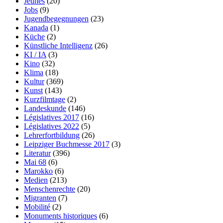
Jeunes
(20)
Jobs
(9)
Jugendbegegnungen
(23)
Kanada
(1)
Küche
(2)
Künstliche Intelligenz
(26)
KI / IA
(3)
Kino
(32)
Klima
(18)
Kultur
(369)
Kunst
(143)
Kurzfilmtage
(2)
Landeskunde
(146)
Législatives 2017
(16)
Législatives 2022
(5)
Lehrerfortbildung
(26)
Leipziger Buchmesse 2017
(3)
Literatur
(396)
Mai 68
(6)
Marokko
(6)
Medien
(213)
Menschenrechte
(20)
Migranten
(7)
Mobilité
(2)
Monuments historiques
(6)