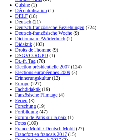
Cuisine
(1)
Décentralisation
(1)
DELF
(18)
Deutsch
(21)
Deutsch-französische Beziehungen
(724)
Deutsch-französische Woche
(9)
Dictionnaire /Wörterbuch
(2)
Didaktik
(103)
Droits de l'homme
(9)
DSGVO-RGPD
(1)
Dt.-fr. Tag
(70)
Election présidentielle 2007
(124)
Elections européennes 2009
(3)
Erinnerungskultur
(13)
Europe
(227)
Fachdidaktik
(19)
Fanzösische Filmtage
(4)
Ferien
(3)
Forschung
(19)
Fortbildung
(47)
Forum de Paris sur la paix
(1)
Fotos
(109)
France Mobil / Deutsch Mobil
(27)
Francfort en français 2017
(15)
Francfort français 2017
(7)