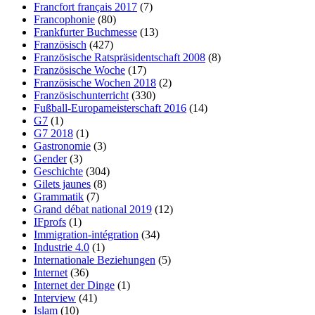
Francfort français 2017
(7)
Francophonie
(80)
Frankfurter Buchmesse
(13)
Französisch
(427)
Französische Ratspräsidentschaft 2008
(8)
Französische Woche
(17)
Französische Wochen 2018
(2)
Französischunterricht
(330)
Fußball-Europameisterschaft 2016
(14)
G7
(1)
G7 2018
(1)
Gastronomie
(3)
Gender
(3)
Geschichte
(304)
Gilets jaunes
(8)
Grammatik
(7)
Grand débat national 2019
(12)
IFprofs
(1)
Immigration-intégration
(34)
Industrie 4.0
(1)
Internationale Beziehungen
(5)
Internet
(36)
Internet der Dinge
(1)
Interview
(41)
Islam
(10)