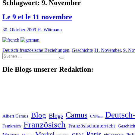
Schlagwort:
9. November
Le 9 et le 11 novembre
30. Oktober 2009
H. Wittmann
Deutsch-französische Beziehungen
,
Geschichte
11. November
,
9. No
Suche
nach:
Die Blogs unserer Redaktion:
Deutsch-
Blog
Camus
Blogs
Albert Camus
CNNum
Französisch
Französischunterricht
Geschich
Frankreich
Paris
Merkel
Macron
Poli
OFAJ