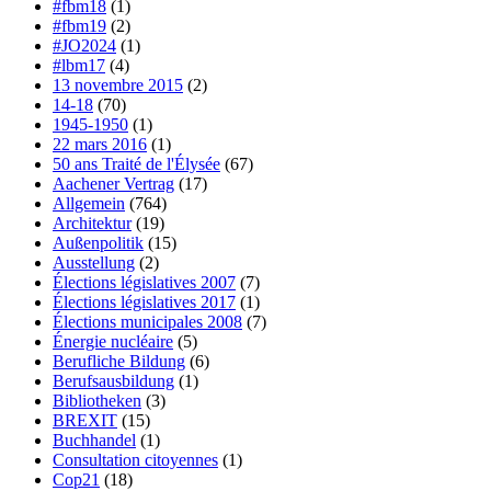
#fbm18
(1)
#fbm19
(2)
#JO2024
(1)
#lbm17
(4)
13 novembre 2015
(2)
14-18
(70)
1945-1950
(1)
22 mars 2016
(1)
50 ans Traité de l'Élysée
(67)
Aachener Vertrag
(17)
Allgemein
(764)
Architektur
(19)
Außenpolitik
(15)
Ausstellung
(2)
Élections législatives 2007
(7)
Élections législatives 2017
(1)
Élections municipales 2008
(7)
Énergie nucléaire
(5)
Berufliche Bildung
(6)
Berufsausbildung
(1)
Bibliotheken
(3)
BREXIT
(15)
Buchhandel
(1)
Consultation citoyennes
(1)
Cop21
(18)