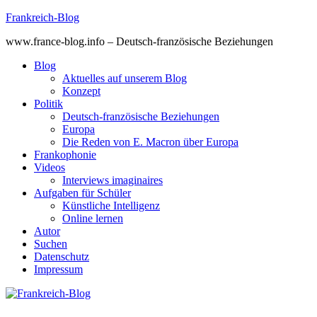
Skip
Frankreich-Blog
to
www.france-blog.info – Deutsch-französische Beziehungen
content
Blog
Aktuelles auf unserem Blog
Konzept
Politik
Deutsch-französische Beziehungen
Europa
Die Reden von E. Macron über Europa
Frankophonie
Videos
Interviews imaginaires
Aufgaben für Schüler
Künstliche Intelligenz
Online lernen
Autor
Suchen
Datenschutz
Impressum