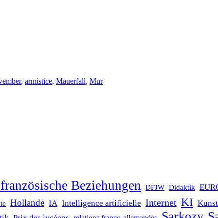
vember
,
armistice
,
Mauerfall
,
Mur
französische Beziehungen
EUR
DFJW
Didaktik
KI
Internet
Hollande
IA
Intelligence artificielle
Kunst
te
Sarkozy
Sa
tik
Prix des lycéens
relations franco-allemandes