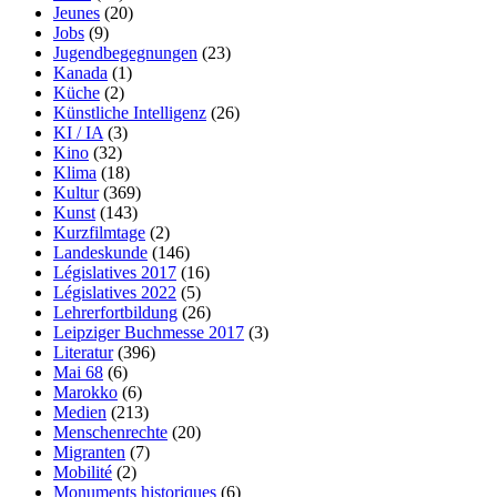
Jeunes
(20)
Jobs
(9)
Jugendbegegnungen
(23)
Kanada
(1)
Küche
(2)
Künstliche Intelligenz
(26)
KI / IA
(3)
Kino
(32)
Klima
(18)
Kultur
(369)
Kunst
(143)
Kurzfilmtage
(2)
Landeskunde
(146)
Législatives 2017
(16)
Législatives 2022
(5)
Lehrerfortbildung
(26)
Leipziger Buchmesse 2017
(3)
Literatur
(396)
Mai 68
(6)
Marokko
(6)
Medien
(213)
Menschenrechte
(20)
Migranten
(7)
Mobilité
(2)
Monuments historiques
(6)