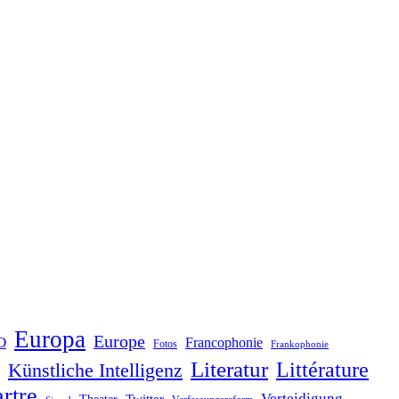
Europa
Europe
O
Francophonie
Fotos
Frankophonie
Literatur
Littérature
Künstliche Intelligenz
rtre
Verteidigung
Twitter