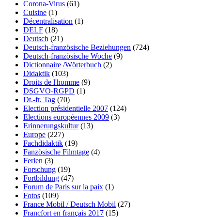
Corona-Virus
(61)
Cuisine
(1)
Décentralisation
(1)
DELF
(18)
Deutsch
(21)
Deutsch-französische Beziehungen
(724)
Deutsch-französische Woche
(9)
Dictionnaire /Wörterbuch
(2)
Didaktik
(103)
Droits de l'homme
(9)
DSGVO-RGPD
(1)
Dt.-fr. Tag
(70)
Election présidentielle 2007
(124)
Elections européennes 2009
(3)
Erinnerungskultur
(13)
Europe
(227)
Fachdidaktik
(19)
Fanzösische Filmtage
(4)
Ferien
(3)
Forschung
(19)
Fortbildung
(47)
Forum de Paris sur la paix
(1)
Fotos
(109)
France Mobil / Deutsch Mobil
(27)
Francfort en français 2017
(15)