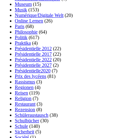
Museum
(15)
Musik
(153)
Numérique/Digitale Welt
(20)
Online Lernen
(26)
Paris
(68)
Philosophie
(64)
Politik
(617)
Praktika
(4)
Présidentielle 2012
(22)
Présidentielle 2017
(22)
Présidentielle 2022
(20)
Présidentielle 2027
(2)
Présidentielle2020
(7)
Prix des lycéens
(81)
Rassismus
(3)
Regionen
(4)
Reisen
(119)
Religion
(7)
Restaurant
(3)
Rezension
(8)
Schüleraustausch
(38)
Schulbücher
(30)
Schule
(140)
Sicherheit
(5)
Société
(1)