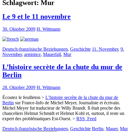
Schlagwort:
Mur
Le 9 et le 11 novembre
30. Oktober 2009
H. Wittmann
Deutsch-französische Beziehungen
,
Geschichte
11. November
,
9.
November
,
armistice
,
Mauerfall
,
Mur
L’histoire secrète de la chute du mur de
Berlin
28. Oktober 2009
H. Wittmann
Écoutez le feuilleton >
L’histoire secrète de la chute du mur de
Berlin
sur France-Info de Michel Meyer, Journaliste et écrivain.
Michel Meyer fut traducteur de Willy Brandt. Il était proche des
chanceliers Helmut Schmidt et Helmut Kohl et, surtout, il reste un
expert des problématiques Est-Ouest. >
RSS_Feed
Deutsch-französische Beziehungen
,
Geschichte
Berlin
,
Mauer
,
Mur