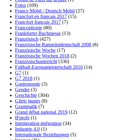
Fotos
(109)
France Mobil / Deutsch Mobil
(27)
Francfort en français 2017
(15)
Francfort français 2017
(7)
Francophonie
(80)
Frankfurter Buchmesse
(13)
Französisch
(427)
Französische Ratspräsidentschaft 2008
(8)
Französische Woche
(17)
Französische Wochen 2018
(2)
Französischunterricht
(330)
Fußball-Europameisterschaft 2016
(14)
G7
(1)
G7 2018
(1)
Gastronomie
(3)
Gender
(3)
Geschichte
(304)
Gilets jaunes
(8)
Grammatik
(7)
Grand débat national 2019
(12)
IFprofs
(1)
Immigration-intégration
(34)
Industrie 4.0
(1)
Internationale Beziehungen
(5)