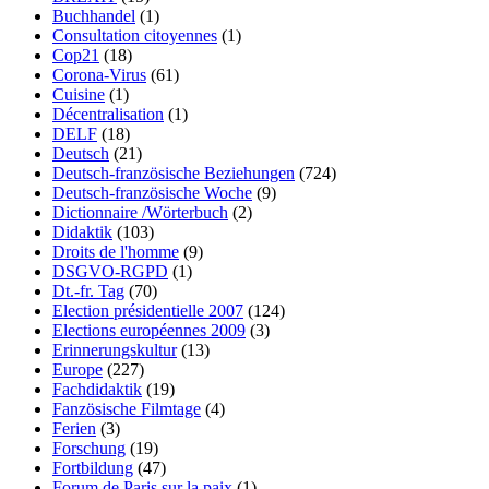
Buchhandel
(1)
Consultation citoyennes
(1)
Cop21
(18)
Corona-Virus
(61)
Cuisine
(1)
Décentralisation
(1)
DELF
(18)
Deutsch
(21)
Deutsch-französische Beziehungen
(724)
Deutsch-französische Woche
(9)
Dictionnaire /Wörterbuch
(2)
Didaktik
(103)
Droits de l'homme
(9)
DSGVO-RGPD
(1)
Dt.-fr. Tag
(70)
Election présidentielle 2007
(124)
Elections européennes 2009
(3)
Erinnerungskultur
(13)
Europe
(227)
Fachdidaktik
(19)
Fanzösische Filmtage
(4)
Ferien
(3)
Forschung
(19)
Fortbildung
(47)
Forum de Paris sur la paix
(1)