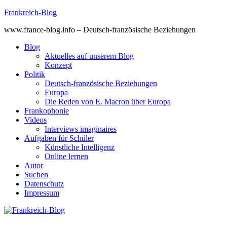
Skip
Frankreich-Blog
to
www.france-blog.info – Deutsch-französische Beziehungen
content
Blog
Aktuelles auf unserem Blog
Konzept
Politik
Deutsch-französische Beziehungen
Europa
Die Reden von E. Macron über Europa
Frankophonie
Videos
Interviews imaginaires
Aufgaben für Schüler
Künstliche Intelligenz
Online lernen
Autor
Suchen
Datenschutz
Impressum