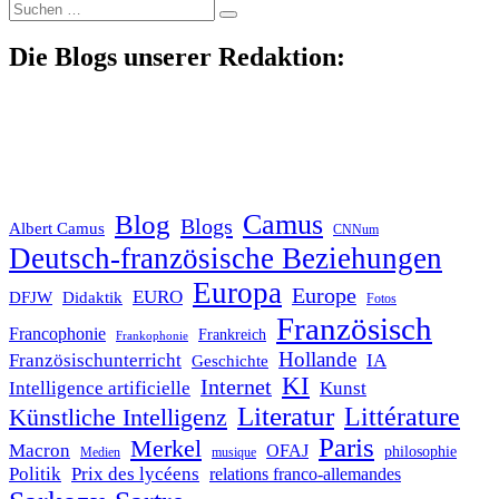
Suche
nach:
Die Blogs unserer Redaktion:
Blog
Camus
Blogs
Albert Camus
CNNum
Deutsch-französische Beziehungen
Europa
Europe
EURO
DFJW
Didaktik
Fotos
Französisch
Francophonie
Frankreich
Frankophonie
Hollande
Französischunterricht
IA
Geschichte
KI
Internet
Intelligence artificielle
Kunst
Literatur
Littérature
Künstliche Intelligenz
Paris
Merkel
Macron
OFAJ
philosophie
Medien
musique
Politik
Prix des lycéens
relations franco-allemandes