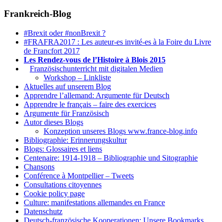
Frankreich-Blog
#Brexit oder #nonBrexit ?
#FRAFRA2017 : Les auteur-es invité-es à la Foire du Livre
de Francfort 2017
Les Rendez-vous de l’Histoire à Blois 2015
1.
Französischunterricht mit digitalen Medien
Workshop – Linkliste
Aktuelles auf unserem Blog
Apprendre l’allemand: Argumente für Deutsch
Apprendre le français – faire des exercices
Argumente für Französisch
Autor dieses Blogs
Konzeption unseres Blogs www.france-blog.info
Bibliographie: Erinnerungskultur
Blogs: Glossaires et liens
Centenaire: 1914-1918 – Bibliographie und Sitographie
Chansons
Conférence à Montpellier – Tweets
Consultations citoyennes
Cookie policy page
Culture: manifestations allemandes en France
Datenschutz
Deutsch-französische Kooperationen: Unsere Bookmarks