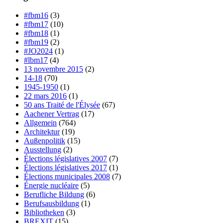
#fbm16
(3)
#fbm17
(10)
#fbm18
(1)
#fbm19
(2)
#JO2024
(1)
#lbm17
(4)
13 novembre 2015
(2)
14-18
(70)
1945-1950
(1)
22 mars 2016
(1)
50 ans Traité de l'Élysée
(67)
Aachener Vertrag
(17)
Allgemein
(764)
Architektur
(19)
Außenpolitik
(15)
Ausstellung
(2)
Élections législatives 2007
(7)
Élections législatives 2017
(1)
Élections municipales 2008
(7)
Énergie nucléaire
(5)
Berufliche Bildung
(6)
Berufsausbildung
(1)
Bibliotheken
(3)
BREXIT
(15)