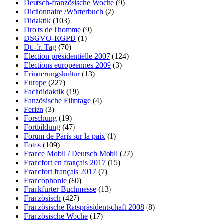
Deutsch-französische Woche
(9)
Dictionnaire /Wörterbuch
(2)
Didaktik
(103)
Droits de l'homme
(9)
DSGVO-RGPD
(1)
Dt.-fr. Tag
(70)
Election présidentielle 2007
(124)
Elections européennes 2009
(3)
Erinnerungskultur
(13)
Europe
(227)
Fachdidaktik
(19)
Fanzösische Filmtage
(4)
Ferien
(3)
Forschung
(19)
Fortbildung
(47)
Forum de Paris sur la paix
(1)
Fotos
(109)
France Mobil / Deutsch Mobil
(27)
Francfort en français 2017
(15)
Francfort français 2017
(7)
Francophonie
(80)
Frankfurter Buchmesse
(13)
Französisch
(427)
Französische Ratspräsidentschaft 2008
(8)
Französische Woche
(17)