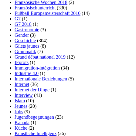
Französische Wochen 2018
(2)
Französischunterricht
(330)
Fußball-Europameisterschaft 2016
(14)
G7
(1)
G7 2018
(1)
Gastronomie
(3)
Gender
(3)
Geschichte
(304)
Gilets jaunes
(8)
Grammatik
(7)
Grand débat national 2019
(12)
IFprofs
(1)
Immigration-intégration
(34)
Industrie 4.0
(1)
Internationale Beziehungen
(5)
Internet
(36)
Internet der Dinge
(1)
Interview
(41)
Islam
(10)
Jeunes
(20)
Jobs
(9)
Jugendbegegnungen
(23)
Kanada
(1)
Küche
(2)
Künstliche Intelligenz
(26)