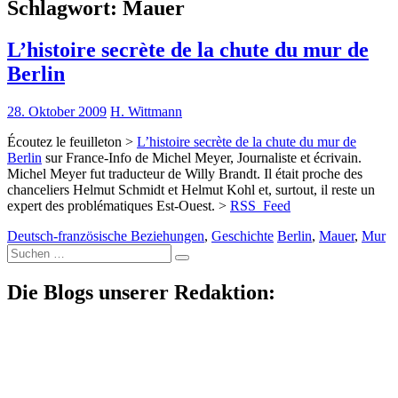
Schlagwort:
Mauer
L’histoire secrète de la chute du mur de
Berlin
28. Oktober 2009
H. Wittmann
Écoutez le feuilleton >
L’histoire secrète de la chute du mur de
Berlin
sur France-Info de Michel Meyer, Journaliste et écrivain.
Michel Meyer fut traducteur de Willy Brandt. Il était proche des
chanceliers Helmut Schmidt et Helmut Kohl et, surtout, il reste un
expert des problématiques Est-Ouest. >
RSS_Feed
Deutsch-französische Beziehungen
,
Geschichte
Berlin
,
Mauer
,
Mur
Suche
nach:
Die Blogs unserer Redaktion: