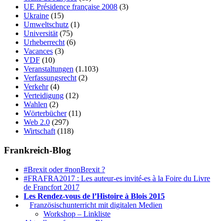
UE Présidence française 2008
(3)
Ukraine
(15)
Umweltschutz
(1)
Universität
(75)
Urheberrecht
(6)
Vacances
(3)
VDF
(10)
Veranstaltungen
(1.103)
Verfassungsrecht
(2)
Verkehr
(4)
Verteidigung
(12)
Wahlen
(2)
Wörterbücher
(11)
Web 2.0
(297)
Wirtschaft
(118)
Frankreich-Blog
#Brexit oder #nonBrexit ?
#FRAFRA2017 : Les auteur-es invité-es à la Foire du Livre
de Francfort 2017
Les Rendez-vous de l’Histoire à Blois 2015
1.
Französischunterricht mit digitalen Medien
Workshop – Linkliste