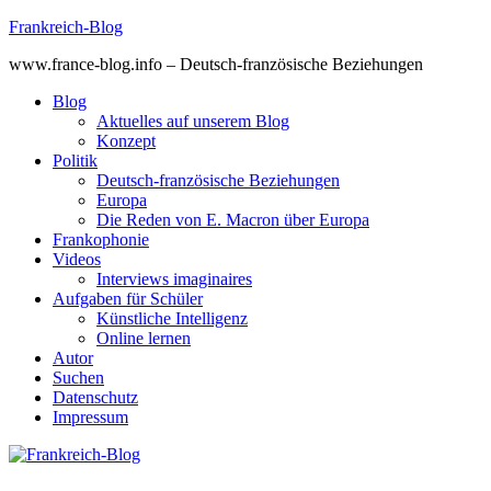
Skip
Frankreich-Blog
to
www.france-blog.info – Deutsch-französische Beziehungen
content
Blog
Aktuelles auf unserem Blog
Konzept
Politik
Deutsch-französische Beziehungen
Europa
Die Reden von E. Macron über Europa
Frankophonie
Videos
Interviews imaginaires
Aufgaben für Schüler
Künstliche Intelligenz
Online lernen
Autor
Suchen
Datenschutz
Impressum