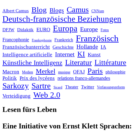
Blog
Camus
Blogs
Albert Camus
CNNum
Deutsch-französische Beziehungen
Europa
Europe
EURO
DFJW
Didaktik
Fotos
Französisch
Francophonie
Frankreich
Frankophonie
Hollande
Französischunterricht
IA
Geschichte
KI
Internet
Intelligence artificielle
Kunst
Literatur
Littérature
Künstliche Intelligenz
Paris
Merkel
Macron
OFAJ
philosophie
Medien
musique
Politik
Prix des lycéens
relations franco-allemandes
Sarkozy
Sartre
Twitter
Theater
Verfassungsreform
Sicard
Web 2.0
Verteidigung
Lesen fürs Leben
Eine Initiative von Ernst Klett Sprachen: