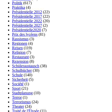
Politik
(617)
Praktika
(4)
Présidentielle 2012
(22)
Présidentielle 2017
(22)
Présidentielle 2022
(20)
Présidentielle 2027
(2)
Présidentielle2020
(7)
Prix des lycéens
(81)
Rassismus
(3)
Regionen
(4)
Reisen
(119)
Religion
(7)
Restaurant
(3)
Rezension
(8)
Schüleraustausch
(38)
Schulbücher
(30)
Schule
(140)
Sicherheit
(5)
Société
(1)
Sport
(21)
Stadtplanung
(10)
Terror
(1)
Terrorismus
(24)
Theater
(24)
Traité de l'Élysée
(11)