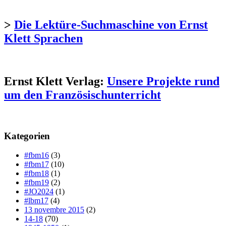
>
Die Lektüre-Suchmaschine von Ernst
Klett Sprachen
Ernst Klett Verlag:
Unsere Projekte rund
um den Französischunterricht
Kategorien
#fbm16
(3)
#fbm17
(10)
#fbm18
(1)
#fbm19
(2)
#JO2024
(1)
#lbm17
(4)
13 novembre 2015
(2)
14-18
(70)