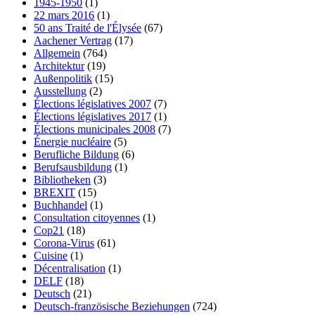
1945-1950
(1)
22 mars 2016
(1)
50 ans Traité de l'Élysée
(67)
Aachener Vertrag
(17)
Allgemein
(764)
Architektur
(19)
Außenpolitik
(15)
Ausstellung
(2)
Élections législatives 2007
(7)
Élections législatives 2017
(1)
Élections municipales 2008
(7)
Énergie nucléaire
(5)
Berufliche Bildung
(6)
Berufsausbildung
(1)
Bibliotheken
(3)
BREXIT
(15)
Buchhandel
(1)
Consultation citoyennes
(1)
Cop21
(18)
Corona-Virus
(61)
Cuisine
(1)
Décentralisation
(1)
DELF
(18)
Deutsch
(21)
Deutsch-französische Beziehungen
(724)