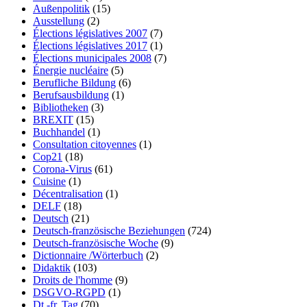
Außenpolitik
(15)
Ausstellung
(2)
Élections législatives 2007
(7)
Élections législatives 2017
(1)
Élections municipales 2008
(7)
Énergie nucléaire
(5)
Berufliche Bildung
(6)
Berufsausbildung
(1)
Bibliotheken
(3)
BREXIT
(15)
Buchhandel
(1)
Consultation citoyennes
(1)
Cop21
(18)
Corona-Virus
(61)
Cuisine
(1)
Décentralisation
(1)
DELF
(18)
Deutsch
(21)
Deutsch-französische Beziehungen
(724)
Deutsch-französische Woche
(9)
Dictionnaire /Wörterbuch
(2)
Didaktik
(103)
Droits de l'homme
(9)
DSGVO-RGPD
(1)
Dt.-fr. Tag
(70)