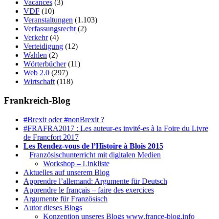
Vacances
(3)
VDF
(10)
Veranstaltungen
(1.103)
Verfassungsrecht
(2)
Verkehr
(4)
Verteidigung
(12)
Wahlen
(2)
Wörterbücher
(11)
Web 2.0
(297)
Wirtschaft
(118)
Frankreich-Blog
#Brexit oder #nonBrexit ?
#FRAFRA2017 : Les auteur-es invité-es à la Foire du Livre
de Francfort 2017
Les Rendez-vous de l’Histoire à Blois 2015
1.
Französischunterricht mit digitalen Medien
Workshop – Linkliste
Aktuelles auf unserem Blog
Apprendre l’allemand: Argumente für Deutsch
Apprendre le français – faire des exercices
Argumente für Französisch
Autor dieses Blogs
Konzeption unseres Blogs www.france-blog.info