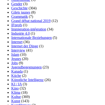
Gender
(3)
Geschichte
(304)
Gilets jaunes
(8)
Grammatik
(7)
Grand débat national 2019
(12)
IFprofs
(1)
Immigration-intégration
(34)
Industrie 4.0
(1)
Internationale Beziehungen
(5)
Internet
(36)
Internet der Dinge
(1)
Interview
(41)
Islam
(10)
Jeunes
(20)
Jobs
(9)
Jugendbegegnungen
(23)
Kanada
(1)
Küche
(2)
Künstliche Intelligenz
(26)
KI / IA
(3)
Kino
(32)
Klima
(18)
Kultur
(369)
Kunst
(143)