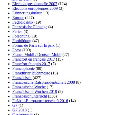
Election présidentielle 2007
(124)
Elections européennes 2009
(3)
Erinnerungskultur
(13)
Europe
(227)
Fachdidaktik
(19)
Fanzösische Filmtage
(4)
Ferien
(3)
Forschung
(19)
Fortbildung
(47)
Forum de Paris sur la paix
(1)
Fotos
(109)
France Mobil / Deutsch Mobil
(27)
Francfort en français 2017
(15)
Francfort français 2017
(7)
Francophonie
(80)
Frankfurter Buchmesse
(13)
Französisch
(427)
Französische Ratspräsidentschaft 2008
(8)
Französische Woche
(17)
Französische Wochen 2018
(2)
Französischunterricht
(330)
Fußball-Europameisterschaft 2016
(14)
G7
(1)
G7 2018
(1)
Gastronomie
(3)