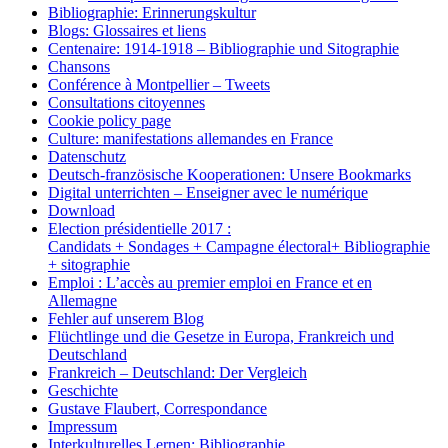
Bibliographie: Erinnerungskultur
Blogs: Glossaires et liens
Centenaire: 1914-1918 – Bibliographie und Sitographie
Chansons
Conférence à Montpellier – Tweets
Consultations citoyennes
Cookie policy page
Culture: manifestations allemandes en France
Datenschutz
Deutsch-französische Kooperationen: Unsere Bookmarks
Digital unterrichten – Enseigner avec le numérique
Download
Election présidentielle 2017 :
Candidats + Sondages + Campagne électoral+ Bibliographie
+ sitographie
Emploi : L’accès au premier emploi en France et en
Allemagne
Fehler auf unserem Blog
Flüchtlinge und die Gesetze in Europa, Frankreich und
Deutschland
Frankreich – Deutschland: Der Vergleich
Geschichte
Gustave Flaubert, Correspondance
Impressum
Interkulturelles Lernen: Bibliographie