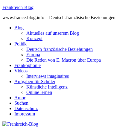
Skip
Frankreich-Blog
to
www.france-blog.info – Deutsch-französische Beziehungen
content
Blog
Aktuelles auf unserem Blog
Konzept
Politik
Deutsch-französische Beziehungen
Europa
Die Reden von E. Macron über Europa
Frankophonie
Videos
Interviews imaginaires
Aufgaben für Schüler
Künstliche Intelligenz
Online lernen
Autor
Suchen
Datenschutz
Impressum