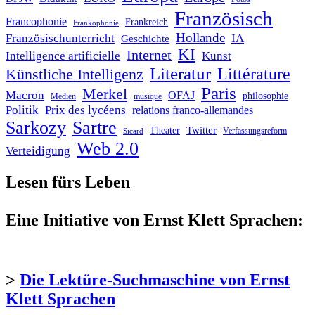
Französisch
Francophonie
Frankreich
Frankophonie
Hollande
Französischunterricht
IA
Geschichte
KI
Internet
Intelligence artificielle
Kunst
Literatur
Littérature
Künstliche Intelligenz
Paris
Merkel
Macron
OFAJ
philosophie
Medien
musique
Politik
Prix des lycéens
relations franco-allemandes
Sarkozy
Sartre
Twitter
Theater
Verfassungsreform
Sicard
Web 2.0
Verteidigung
Lesen fürs Leben
Eine Initiative von Ernst Klett Sprachen:
>
Die Lektüre-Suchmaschine von Ernst
Klett Sprachen