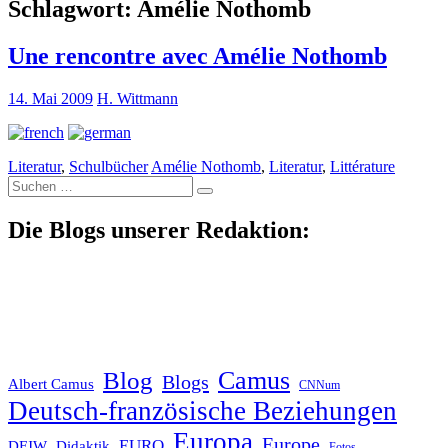
Schlagwort:
Amélie Nothomb
Une rencontre avec Amélie Nothomb
14. Mai 2009
H. Wittmann
Literatur
,
Schulbücher
Amélie Nothomb
,
Literatur
,
Littérature
Suche
nach:
Die Blogs unserer Redaktion:
Blog
Camus
Blogs
Albert Camus
CNNum
Deutsch-französische Beziehungen
Europa
Europe
EURO
DFJW
Didaktik
Fotos