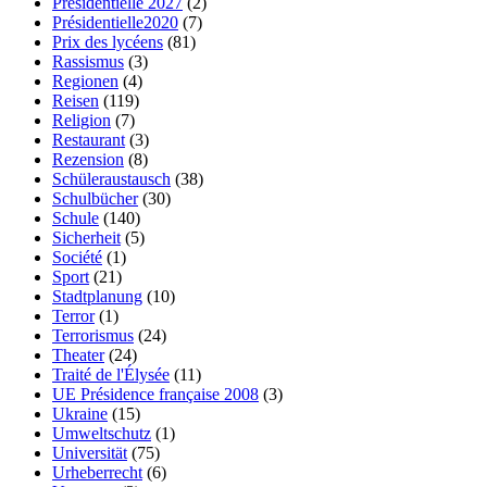
Présidentielle 2027
(2)
Présidentielle2020
(7)
Prix des lycéens
(81)
Rassismus
(3)
Regionen
(4)
Reisen
(119)
Religion
(7)
Restaurant
(3)
Rezension
(8)
Schüleraustausch
(38)
Schulbücher
(30)
Schule
(140)
Sicherheit
(5)
Société
(1)
Sport
(21)
Stadtplanung
(10)
Terror
(1)
Terrorismus
(24)
Theater
(24)
Traité de l'Élysée
(11)
UE Présidence française 2008
(3)
Ukraine
(15)
Umweltschutz
(1)
Universität
(75)
Urheberrecht
(6)