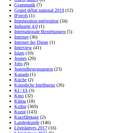
Grammatik
(7)
Grand débat national 2019
(12)
IFprofs
(1)
Immigration-intégration
(34)
Industrie 4.0
(1)
Internationale Beziehungen
(5)
Internet
(36)
Internet der Dinge
(1)
Interview
(41)
Islam
(10)
Jeunes
(20)
Jobs
(9)
Jugendbegegnungen
(23)
Kanada
(1)
Küche
(2)
Künstliche Intelligenz
(26)
KI / IA
(3)
Kino
(32)
Klima
(18)
Kultur
(369)
Kunst
(143)
Kurzfilmtage
(2)
Landeskunde
(146)
Législatives 2017
(16)