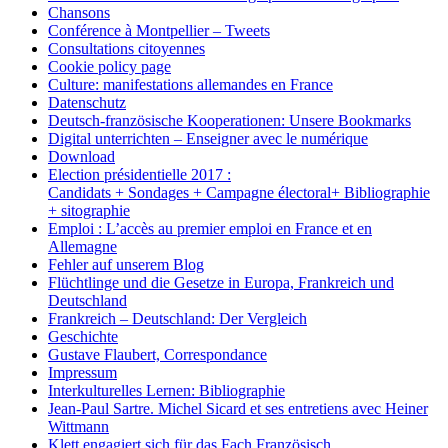
Chansons
Conférence à Montpellier – Tweets
Consultations citoyennes
Cookie policy page
Culture: manifestations allemandes en France
Datenschutz
Deutsch-französische Kooperationen: Unsere Bookmarks
Digital unterrichten – Enseigner avec le numérique
Download
Election présidentielle 2017 :
Candidats + Sondages + Campagne électoral+ Bibliographie
+ sitographie
Emploi : L’accès au premier emploi en France et en
Allemagne
Fehler auf unserem Blog
Flüchtlinge und die Gesetze in Europa, Frankreich und
Deutschland
Frankreich – Deutschland: Der Vergleich
Geschichte
Gustave Flaubert, Correspondance
Impressum
Interkulturelles Lernen: Bibliographie
Jean-Paul Sartre. Michel Sicard et ses entretiens avec Heiner
Wittmann
Klett engagiert sich für das Fach Französisch