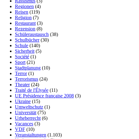
Rassismus
(3)
Regionen
(4)
Reisen
(119)
Religion
(7)
Restaurant
(3)
Rezension
(8)
Schüleraustausch
(38)
Schulbücher
(30)
Schule
(140)
Sicherheit
(5)
Société
(1)
Sport
(21)
Stadtplanung
(10)
Terror
(1)
Terrorismus
(24)
Theater
(24)
Traité de l'Élysée
(11)
UE Présidence française 2008
(3)
Ukraine
(15)
Umweltschutz
(1)
Universität
(75)
Urheberrecht
(6)
Vacances
(3)
VDF
(10)
Veranstaltungen
(1.103)