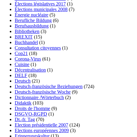
Élections législatives 2017
(1)
Élections municipales 2008
(7)
Énergie nucléaire
(5)
Berufliche Bildung
(6)
Berufsausbildung
(1)
Bibliotheken
(3)
BREXIT
(15)
Buchhandel
(1)
Consultation citoyennes
(1)
Cop21
(18)
Corona-Virus
(61)
Cuisine
(1)
Décentralisation
(1)
DELF
(18)
Deutsch
(21)
Deutsch-französische Beziehungen
(724)
Deutsch-französische Woche
(9)
Dictionnaire /Wörterbuch
(2)
Didaktik
(103)
Droits de l'homme
(9)
DSGVO-RGPD
(1)
Dt.-fr. Tag
(70)
Election présidentielle 2007
(124)
Elections européennes 2009
(3)
Erinnerungskultur
(13)