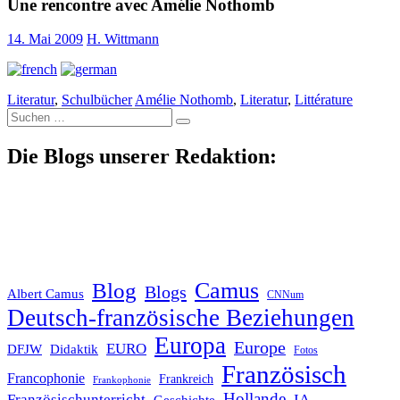
Une rencontre avec Amélie Nothomb
14. Mai 2009
H. Wittmann
Literatur
,
Schulbücher
Amélie Nothomb
,
Literatur
,
Littérature
Suche
nach:
Die Blogs unserer Redaktion:
Blog
Camus
Blogs
Albert Camus
CNNum
Deutsch-französische Beziehungen
Europa
Europe
EURO
DFJW
Didaktik
Fotos
Französisch
Francophonie
Frankreich
Frankophonie
Hollande
Französischunterricht
IA