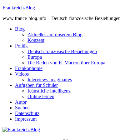
Skip
Frankreich-Blog
to
www.france-blog.info – Deutsch-französische Beziehungen
content
Blog
Aktuelles auf unserem Blog
Konzept
Politik
Deutsch-französische Beziehungen
Europa
Die Reden von E. Macron über Europa
Frankophonie
Videos
Interviews imaginaires
Aufgaben für Schüler
Künstliche Intelligenz
Online lernen
Autor
Suchen
Datenschutz
Impressum