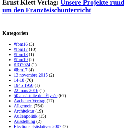
Ernst Klett Verlag:
Unsere Projekte rund
um den Französischunterricht
Kategorien
#fbm16
(3)
#fbm17
(10)
#fbm18
(1)
#fbm19
(2)
#JO2024
(1)
#lbm17
(4)
13 novembre 2015
(2)
14-18
(70)
1945-1950
(1)
22 mars 2016
(1)
50 ans Traité de l'Élysée
(67)
Aachener Vertrag
(17)
Allgemein
(764)
Architektur
(19)
Außenpolitik
(15)
Ausstellung
(2)
Élections législatives 2007
(7)