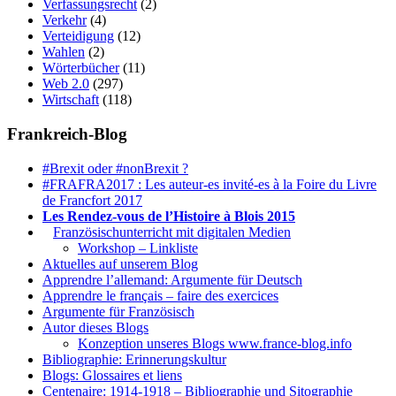
Verfassungsrecht
(2)
Verkehr
(4)
Verteidigung
(12)
Wahlen
(2)
Wörterbücher
(11)
Web 2.0
(297)
Wirtschaft
(118)
Frankreich-Blog
#Brexit oder #nonBrexit ?
#FRAFRA2017 : Les auteur-es invité-es à la Foire du Livre
de Francfort 2017
Les Rendez-vous de l’Histoire à Blois 2015
1.
Französischunterricht mit digitalen Medien
Workshop – Linkliste
Aktuelles auf unserem Blog
Apprendre l’allemand: Argumente für Deutsch
Apprendre le français – faire des exercices
Argumente für Französisch
Autor dieses Blogs
Konzeption unseres Blogs www.france-blog.info
Bibliographie: Erinnerungskultur
Blogs: Glossaires et liens
Centenaire: 1914-1918 – Bibliographie und Sitographie