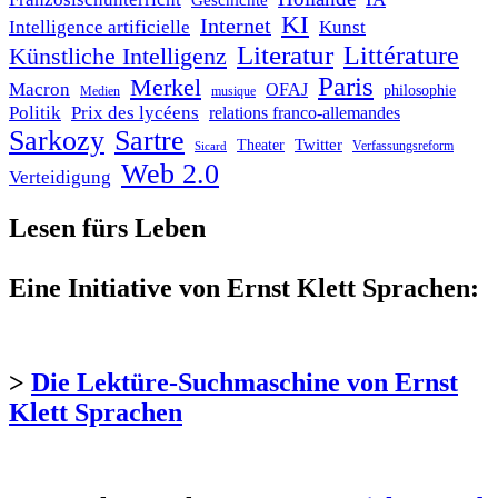
Geschichte
KI
Internet
Intelligence artificielle
Kunst
Literatur
Littérature
Künstliche Intelligenz
Paris
Merkel
Macron
OFAJ
philosophie
Medien
musique
Politik
Prix des lycéens
relations franco-allemandes
Sarkozy
Sartre
Twitter
Theater
Verfassungsreform
Sicard
Web 2.0
Verteidigung
Lesen fürs Leben
Eine Initiative von Ernst Klett Sprachen:
>
Die Lektüre-Suchmaschine von Ernst
Klett Sprachen