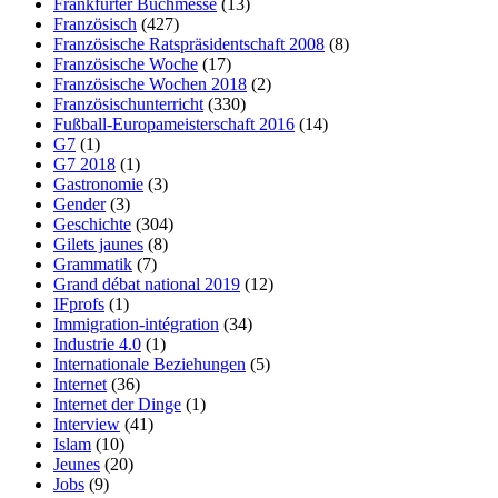
Frankfurter Buchmesse
(13)
Französisch
(427)
Französische Ratspräsidentschaft 2008
(8)
Französische Woche
(17)
Französische Wochen 2018
(2)
Französischunterricht
(330)
Fußball-Europameisterschaft 2016
(14)
G7
(1)
G7 2018
(1)
Gastronomie
(3)
Gender
(3)
Geschichte
(304)
Gilets jaunes
(8)
Grammatik
(7)
Grand débat national 2019
(12)
IFprofs
(1)
Immigration-intégration
(34)
Industrie 4.0
(1)
Internationale Beziehungen
(5)
Internet
(36)
Internet der Dinge
(1)
Interview
(41)
Islam
(10)
Jeunes
(20)
Jobs
(9)