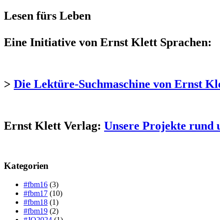
Lesen fürs Leben
Eine Initiative von Ernst Klett Sprachen:
>
Die Lektüre-Suchmaschine von Ernst Kl
Ernst Klett Verlag:
Unsere Projekte rund 
Kategorien
#fbm16
(3)
#fbm17
(10)
#fbm18
(1)
#fbm19
(2)
#JO2024
(1)