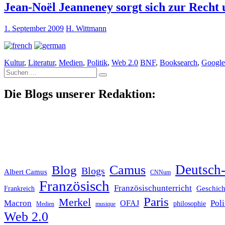
Jean-Noël Jeanneney sorgt sich zur Recht 
1. September 2009
H. Wittmann
Kultur
,
Literatur
,
Medien
,
Politik
,
Web 2.0
BNF
,
Booksearch
,
Google
Suche
nach:
Die Blogs unserer Redaktion:
Deutsch-
Blog
Camus
Blogs
Albert Camus
CNNum
Französisch
Französischunterricht
Geschich
Frankreich
Paris
Merkel
Macron
Poli
OFAJ
philosophie
Medien
musique
Web 2.0