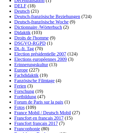
Décentralisation
(1)
DELF
(18)
Deutsch
(21)
Deutsch-französische Beziehungen
(724)
Deutsch-französische Woche
(9)
Dictionnaire /Wörterbuch
(2)
Didaktik
(103)
Droits de l'homme
(9)
DSGVO-RGPD
(1)
Dt.-fr. Tag
(70)
Election présidentielle 2007
(124)
Elections européennes 2009
(3)
Erinnerungskultur
(13)
Europe
(227)
Fachdidaktik
(19)
Fanzösische Filmtage
(4)
Ferien
(3)
Forschung
(19)
Fortbildung
(47)
Forum de Paris sur la paix
(1)
Fotos
(109)
France Mobil / Deutsch Mobil
(27)
Francfort en français 2017
(15)
Francfort français 2017
(7)
Francophonie
(80)