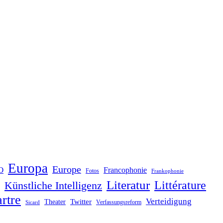
Europa
Europe
O
Francophonie
Fotos
Frankophonie
Literatur
Littérature
Künstliche Intelligenz
rtre
Verteidigung
Twitter
Theater
Verfassungsreform
Sicard