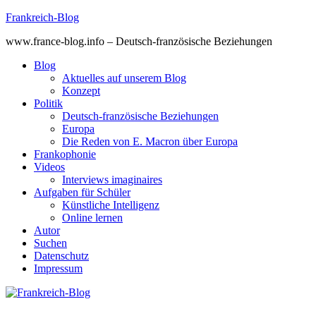
Skip
Frankreich-Blog
to
www.france-blog.info – Deutsch-französische Beziehungen
content
Blog
Aktuelles auf unserem Blog
Konzept
Politik
Deutsch-französische Beziehungen
Europa
Die Reden von E. Macron über Europa
Frankophonie
Videos
Interviews imaginaires
Aufgaben für Schüler
Künstliche Intelligenz
Online lernen
Autor
Suchen
Datenschutz
Impressum