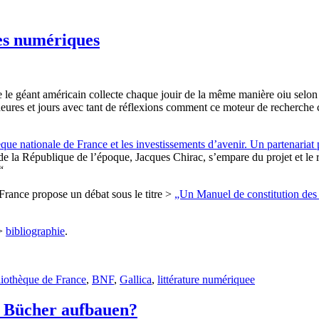
ues numériques
e le géant américain collecte chaque jouir de la même manière oiu selon
heures et jours avec tant de réflexions comment ce moteur de recherche cl
que nationale de France et les investissements d’avenir. Un partenariat 
t de la République de l’époque, Jacques Chirac, s’empare du projet et le
“
France propose un débat sous le titre >
„Un Manuel de constitution des
 >
bibliographie
.
liothèque de France
,
BNF
,
Gallica
,
littérature numériquee
r Bücher aufbauen?