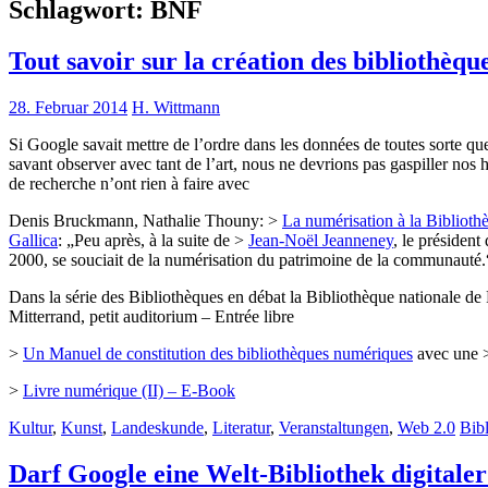
Schlagwort:
BNF
Tout savoir sur la création des bibliothèq
28. Februar 2014
H. Wittmann
Si Google savait mettre de l’ordre dans les données de toutes sorte qu
savant observer avec tant de l’art, nous ne devrions pas gaspiller nos 
de recherche n’ont rien à faire avec
Denis Bruckmann, Nathalie Thouny: >
La numérisation à la Bibliothè
Gallica
: „Peu après, à la suite de >
Jean-Noël Jeanneney
, le présiden
2000, se souciait de la numérisation du patrimoine de la communauté.
Dans la série des Bibliothèques en débat la Bibliothèque nationale de 
Mitterrand, petit auditorium – Entrée libre
>
Un Manuel de constitution des bibliothèques numériques
avec une
>
Livre numérique (II) – E-Book
Kultur
,
Kunst
,
Landeskunde
,
Literatur
,
Veranstaltungen
,
Web 2.0
Bib
Darf Google eine Welt-Bibliothek digitale