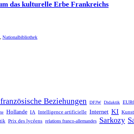
um das kulturelle Erbe Frankreichs
,
Nationalbibliothek
französische Beziehungen
EUR
DFJW
Didaktik
KI
Internet
Hollande
IA
Intelligence artificielle
Kunst
te
Sarkozy
Sa
tik
Prix des lycéens
relations franco-allemandes