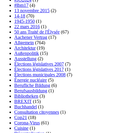
#lbm17
(4)
13 novembre 2015
(2)
14-18
(70)
1945-1950
(1)
22 mars 2016
(1)
50 ans Traité de l'Élysée
(67)
Aachener Vertrag
(17)
Allgemein
(764)
Architektur
(19)
Außenpolitik
(15)
Ausstellung
(2)
Élections législatives 2007
(7)
Élections législatives 2017
(1)
Élections municipales 2008
(7)
Énergie nucléaire
(5)
Berufliche Bildung
(6)
Berufsausbildung
(1)
Bibliotheken
(3)
BREXIT
(15)
Buchhandel
(1)
Consultation citoyennes
(1)
Cop21
(18)
Corona-Virus
(61)
Cuisine
(1)