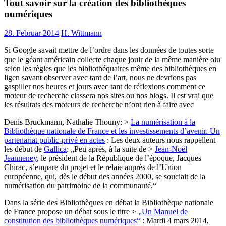
Tout savoir sur la création des bibliothèques
numériques
28. Februar 2014
H. Wittmann
Si Google savait mettre de l’ordre dans les données de toutes sorte
que le géant américain collecte chaque jouir de la même manière oiu
selon les règles que les bibliothéquaires même des bibliothèques en
ligen savant observer avec tant de l’art, nous ne devrions pas
gaspiller nos heures et jours avec tant de réflexions comment ce
moteur de recherche classera nos sites ou nos blogs. Il est vrai que
les résultats des moteurs de recherche n’ont rien à faire avec
Denis Bruckmann, Nathalie Thouny: >
La numérisation à la
Bibliothèque nationale de France et les investissements d’avenir. Un
partenariat public-privé en actes
: Les deux auteurs nous rappellent
les début de
Gallica
: „Peu après, à la suite de >
Jean-Noël
Jeanneney
, le président de la République de l’époque, Jacques
Chirac, s’empare du projet et le relaie auprès de l’Union
européenne, qui, dès le début des années 2000, se souciait de la
numérisation du patrimoine de la communauté.“
Dans la série des Bibliothèques en débat la Bibliothèque nationale
de France propose un débat sous le titre >
„Un Manuel de
constitution des bibliothèques numériques“
: Mardi 4 mars 2014,