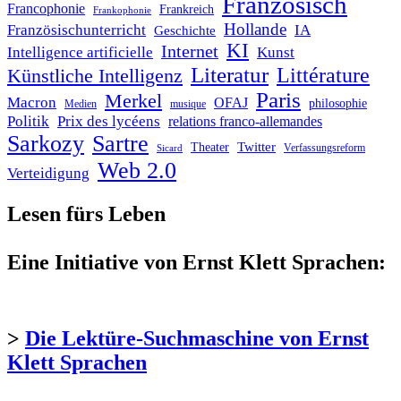
Französisch
Francophonie
Frankreich
Frankophonie
Hollande
Französischunterricht
IA
Geschichte
KI
Internet
Intelligence artificielle
Kunst
Literatur
Littérature
Künstliche Intelligenz
Paris
Merkel
Macron
OFAJ
philosophie
Medien
musique
Politik
Prix des lycéens
relations franco-allemandes
Sarkozy
Sartre
Twitter
Theater
Verfassungsreform
Sicard
Web 2.0
Verteidigung
Lesen fürs Leben
Eine Initiative von Ernst Klett Sprachen:
>
Die Lektüre-Suchmaschine von Ernst
Klett Sprachen