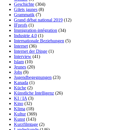
Geschichte
(304)
Gilets jaunes
(8)
Grammatik
(7)
Grand débat national 2019
(12)
IFprofs
(1)
Immigration-intégration
(34)
Industrie 4.0
(1)
Internationale Beziehungen
(5)
Internet
(36)
Internet der Dinge
(1)
Interview
(41)
Islam
(10)
Jeunes
(20)
Jobs
(9)
Jugendbegegnungen
(23)
Kanada
(1)
Küche
(2)
Künstliche Intelligenz
(26)
KI / IA
(3)
Kino
(32)
Klima
(18)
Kultur
(369)
Kunst
(143)
Kurzfilmtage
(2)
Landeskunde
(146)