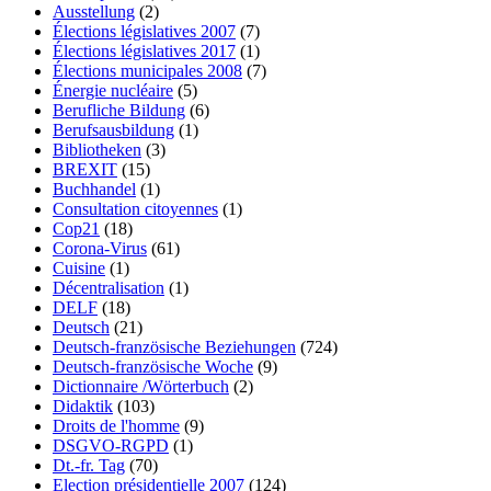
Ausstellung
(2)
Élections législatives 2007
(7)
Élections législatives 2017
(1)
Élections municipales 2008
(7)
Énergie nucléaire
(5)
Berufliche Bildung
(6)
Berufsausbildung
(1)
Bibliotheken
(3)
BREXIT
(15)
Buchhandel
(1)
Consultation citoyennes
(1)
Cop21
(18)
Corona-Virus
(61)
Cuisine
(1)
Décentralisation
(1)
DELF
(18)
Deutsch
(21)
Deutsch-französische Beziehungen
(724)
Deutsch-französische Woche
(9)
Dictionnaire /Wörterbuch
(2)
Didaktik
(103)
Droits de l'homme
(9)
DSGVO-RGPD
(1)
Dt.-fr. Tag
(70)
Election présidentielle 2007
(124)