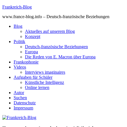
Skip
Frankreich-Blog
to
www.france-blog.info – Deutsch-französische Beziehungen
content
Blog
Aktuelles auf unserem Blog
Konzept
Politik
Deutsch-französische Beziehungen
Europa
Die Reden von E. Macron über Europa
Frankophonie
Videos
Interviews imaginaires
Aufgaben für Schüler
Künstliche Intelligenz
Online lernen
Autor
Suchen
Datenschutz
Impressum