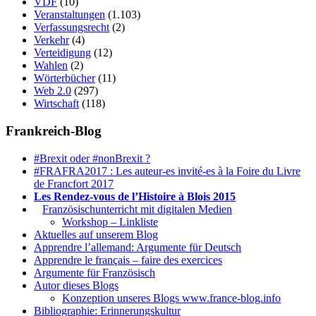
VDF
(10)
Veranstaltungen
(1.103)
Verfassungsrecht
(2)
Verkehr
(4)
Verteidigung
(12)
Wahlen
(2)
Wörterbücher
(11)
Web 2.0
(297)
Wirtschaft
(118)
Frankreich-Blog
#Brexit oder #nonBrexit ?
#FRAFRA2017 : Les auteur-es invité-es à la Foire du Livre
de Francfort 2017
Les Rendez-vous de l’Histoire à Blois 2015
1.
Französischunterricht mit digitalen Medien
Workshop – Linkliste
Aktuelles auf unserem Blog
Apprendre l’allemand: Argumente für Deutsch
Apprendre le français – faire des exercices
Argumente für Französisch
Autor dieses Blogs
Konzeption unseres Blogs www.france-blog.info
Bibliographie: Erinnerungskultur