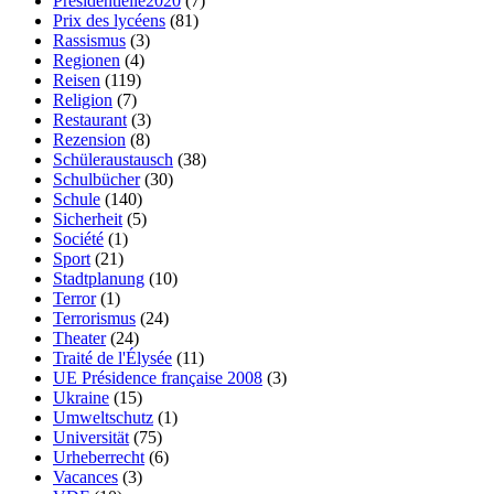
Présidentielle2020
(7)
Prix des lycéens
(81)
Rassismus
(3)
Regionen
(4)
Reisen
(119)
Religion
(7)
Restaurant
(3)
Rezension
(8)
Schüleraustausch
(38)
Schulbücher
(30)
Schule
(140)
Sicherheit
(5)
Société
(1)
Sport
(21)
Stadtplanung
(10)
Terror
(1)
Terrorismus
(24)
Theater
(24)
Traité de l'Élysée
(11)
UE Présidence française 2008
(3)
Ukraine
(15)
Umweltschutz
(1)
Universität
(75)
Urheberrecht
(6)
Vacances
(3)