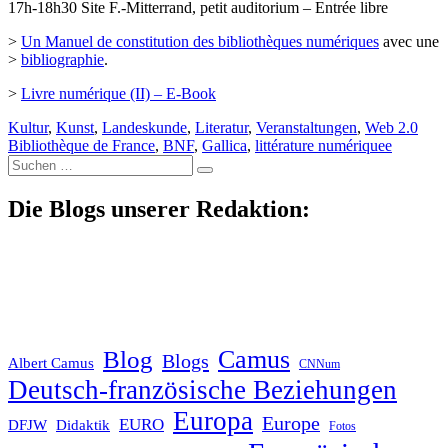
17h-18h30 Site F.-Mitterrand, petit auditorium – Entrée libre
>
Un Manuel de constitution des bibliothèques numériques
avec une
>
bibliographie
.
>
Livre numérique (II) – E-Book
Kultur
,
Kunst
,
Landeskunde
,
Literatur
,
Veranstaltungen
,
Web 2.0
Bibliothèque de France
,
BNF
,
Gallica
,
littérature numériquee
Suche
nach:
Die Blogs unserer Redaktion:
Blog
Camus
Blogs
Albert Camus
CNNum
Deutsch-französische Beziehungen
Europa
Europe
EURO
DFJW
Didaktik
Fotos