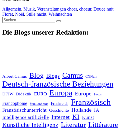
Allgemein
,
Musik
,
Veranstaltungen
choer
,
choeur
,
Douce nuit
,
Floret
,
Noël
,
Stille nacht
,
Weihnachten
Suche
nach:
Die Blogs unserer Redaktion:
Blog
Camus
Blogs
Albert Camus
CNNum
Deutsch-französische Beziehungen
Europa
Europe
EURO
DFJW
Didaktik
Fotos
Französisch
Francophonie
Frankreich
Frankophonie
Hollande
Französischunterricht
IA
Geschichte
KI
Internet
Intelligence artificielle
Kunst
Literatur
Littérature
Künstliche Intelligenz