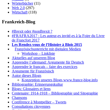
Wörterbücher
(11)
Web 2.0
(297)
Wirtschaft
(118)
Frankreich-Blog
#Brexit oder #nonBrexit ?
#FRAFRA2017 : Les auteur-es invité-es à la Foire du Livre
de Francfort 2017
Les Rendez-vous de l’Histoire à Blois 2015
1.
Französischunterricht mit digitalen Medien
Workshop – Linkliste
Aktuelles auf unserem Blog
Apprendre l’allemand: Argumente für Deutsch
Apprendre le français – faire des exercices
Argumente für Französisch
Autor dieses Blogs
Konzeption unseres Blogs www.france-blog.info
Bibliographie: Erinnerungskultur
Blogs: Glossaires et liens
Centenaire: 1914-1918 – Bibliographie und Sitographie
Chansons
Conférence à Montpellier – Tweets
Consultations citoyennes