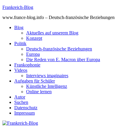
Skip
Frankreich-Blog
to
www.france-blog.info – Deutsch-französische Beziehungen
content
Blog
Aktuelles auf unserem Blog
Konzept
Politik
Deutsch-französische Beziehungen
Europa
Die Reden von E. Macron über Europa
Frankophonie
Videos
Interviews imaginaires
Aufgaben für Schüler
Künstliche Intelligenz
Online lernen
Autor
Suchen
Datenschutz
Impressum