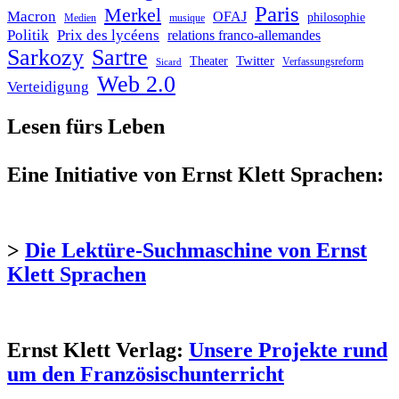
Paris
Merkel
Macron
OFAJ
philosophie
Medien
musique
Politik
Prix des lycéens
relations franco-allemandes
Sarkozy
Sartre
Twitter
Theater
Verfassungsreform
Sicard
Web 2.0
Verteidigung
Lesen fürs Leben
Eine Initiative von Ernst Klett Sprachen:
>
Die Lektüre-Suchmaschine von Ernst
Klett Sprachen
Ernst Klett Verlag:
Unsere Projekte rund
um den Französischunterricht