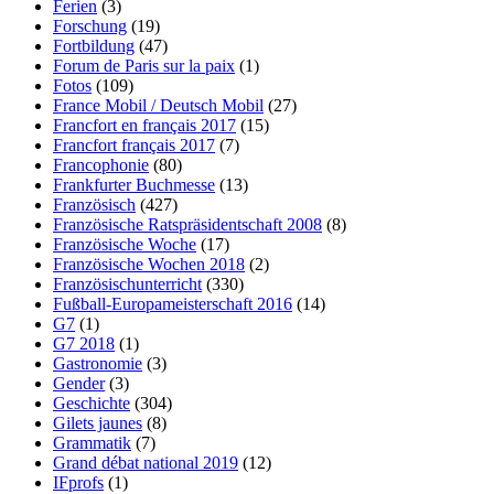
Ferien
(3)
Forschung
(19)
Fortbildung
(47)
Forum de Paris sur la paix
(1)
Fotos
(109)
France Mobil / Deutsch Mobil
(27)
Francfort en français 2017
(15)
Francfort français 2017
(7)
Francophonie
(80)
Frankfurter Buchmesse
(13)
Französisch
(427)
Französische Ratspräsidentschaft 2008
(8)
Französische Woche
(17)
Französische Wochen 2018
(2)
Französischunterricht
(330)
Fußball-Europameisterschaft 2016
(14)
G7
(1)
G7 2018
(1)
Gastronomie
(3)
Gender
(3)
Geschichte
(304)
Gilets jaunes
(8)
Grammatik
(7)
Grand débat national 2019
(12)
IFprofs
(1)