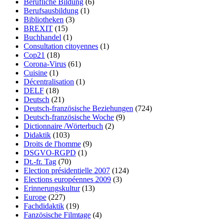
Berufliche Bildung
(6)
Berufsausbildung
(1)
Bibliotheken
(3)
BREXIT
(15)
Buchhandel
(1)
Consultation citoyennes
(1)
Cop21
(18)
Corona-Virus
(61)
Cuisine
(1)
Décentralisation
(1)
DELF
(18)
Deutsch
(21)
Deutsch-französische Beziehungen
(724)
Deutsch-französische Woche
(9)
Dictionnaire /Wörterbuch
(2)
Didaktik
(103)
Droits de l'homme
(9)
DSGVO-RGPD
(1)
Dt.-fr. Tag
(70)
Election présidentielle 2007
(124)
Elections européennes 2009
(3)
Erinnerungskultur
(13)
Europe
(227)
Fachdidaktik
(19)
Fanzösische Filmtage
(4)