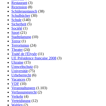
Restaurant
(3)
Rezension
(8)
Schüleraustausch
(38)
Schulbücher
(30)
Schule
(140)
Sicherheit
(5)
Société
(1)
Sport
(21)
Stadtplanung
(10)
Terror
(1)
Terrorismus
(24)
Theater
(24)
Traité de l'Élysée
(11)
UE Présidence française 2008
(3)
Ukraine
(15)
Umweltschutz
(1)
Universität
(75)
Urheberrecht
(6)
Vacances
(3)
VDF
(10)
Veranstaltungen
(1.103)
Verfassungsrecht
(2)
Verkehr
(4)
Verteidigung
(12)
Wahlen
(2)