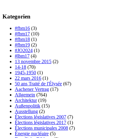
Kategorien
#fbm16
(3)
#fbm17
(10)
#fbm18
(1)
#fbm19
(2)
#JO2024
(1)
#lbm17
(4)
13 novembre 2015
(2)
14-18
(70)
1945-1950
(1)
22 mars 2016
(1)
50 ans Traité de l'Élysée
(67)
Aachener Vertrag
(17)
Allgemein
(764)
Architektur
(19)
Außenpolitik
(15)
Ausstellung
(2)
Élections législatives 2007
(7)
Élections législatives 2017
(1)
Élections municipales 2008
(7)
Énergie nucléaire
(5)