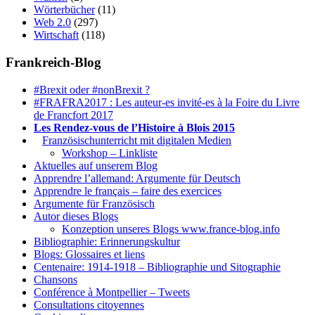
Wörterbücher
(11)
Web 2.0
(297)
Wirtschaft
(118)
Frankreich-Blog
#Brexit oder #nonBrexit ?
#FRAFRA2017 : Les auteur-es invité-es à la Foire du Livre
de Francfort 2017
Les Rendez-vous de l’Histoire à Blois 2015
1.
Französischunterricht mit digitalen Medien
Workshop – Linkliste
Aktuelles auf unserem Blog
Apprendre l’allemand: Argumente für Deutsch
Apprendre le français – faire des exercices
Argumente für Französisch
Autor dieses Blogs
Konzeption unseres Blogs www.france-blog.info
Bibliographie: Erinnerungskultur
Blogs: Glossaires et liens
Centenaire: 1914-1918 – Bibliographie und Sitographie
Chansons
Conférence à Montpellier – Tweets
Consultations citoyennes