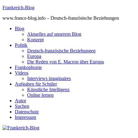
Skip
Frankreich-Blog
to
www.france-blog.info – Deutsch-französische Beziehungen
content
Blog
Aktuelles auf unserem Blog
Konzept
Politik
Deutsch-französische Beziehungen
Europa
Die Reden von E. Macron über Europa
Frankophonie
Videos
Interviews imaginaires
Aufgaben für Schüler
Künstliche Intelligenz
Online lernen
Autor
Suchen
Datenschutz
Impressum