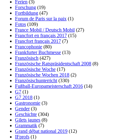
Ferien
(3)
Forschung
(19)
Fortbildung
(47)
Forum de Paris sur la paix
(1)
Fotos
(109)
France Mobil / Deutsch Mobil
(27)
Francfort en français 2017
(15)
Francfort français 2017
(7)
Francophonie
(80)
Frankfurter Buchmesse
(13)
Französisch
(427)
Französische Ratspräsidentschaft 2008
(8)
Französische Woche
(17)
Französische Wochen 2018
(2)
Französischunterricht
(330)
Fußball-Europameisterschaft 2016
(14)
G7
(1)
G7 2018
(1)
Gastronomie
(3)
Gender
(3)
Geschichte
(304)
Gilets jaunes
(8)
Grammatik
(7)
Grand débat national 2019
(12)
IFprofs
(1)