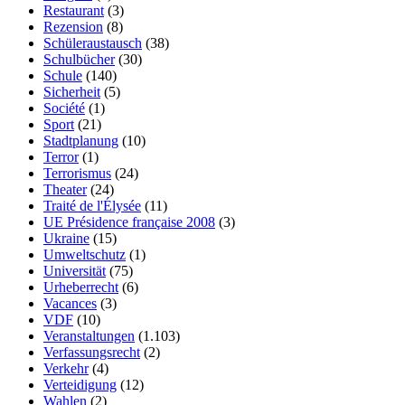
Restaurant
(3)
Rezension
(8)
Schüleraustausch
(38)
Schulbücher
(30)
Schule
(140)
Sicherheit
(5)
Société
(1)
Sport
(21)
Stadtplanung
(10)
Terror
(1)
Terrorismus
(24)
Theater
(24)
Traité de l'Élysée
(11)
UE Présidence française 2008
(3)
Ukraine
(15)
Umweltschutz
(1)
Universität
(75)
Urheberrecht
(6)
Vacances
(3)
VDF
(10)
Veranstaltungen
(1.103)
Verfassungsrecht
(2)
Verkehr
(4)
Verteidigung
(12)
Wahlen
(2)