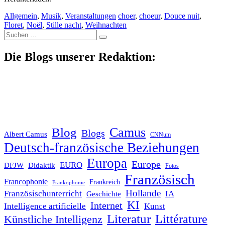
Allgemein
,
Musik
,
Veranstaltungen
choer
,
choeur
,
Douce nuit
,
Floret
,
Noël
,
Stille nacht
,
Weihnachten
Suche
nach:
Die Blogs unserer Redaktion:
Blog
Camus
Blogs
Albert Camus
CNNum
Deutsch-französische Beziehungen
Europa
Europe
EURO
DFJW
Didaktik
Fotos
Französisch
Francophonie
Frankreich
Frankophonie
Hollande
Französischunterricht
IA
Geschichte
KI
Internet
Intelligence artificielle
Kunst
Literatur
Littérature
Künstliche Intelligenz