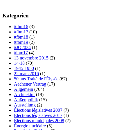
Kategorien
#fbm16
(3)
#fbm17
(10)
#fbm18
(1)
#fbm19
(2)
#JO2024
(1)
#lbm17
(4)
13 novembre 2015
(2)
14-18
(70)
1945-1950
(1)
22 mars 2016
(1)
50 ans Traité de l'Élysée
(67)
Aachener Vertrag
(17)
Allgemein
(764)
Architektur
(19)
Außenpolitik
(15)
Ausstellung
(2)
Élections législatives 2007
(7)
Élections législatives 2017
(1)
Élections municipales 2008
(7)
Énergie nucléaire
(5)