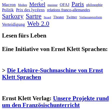
Paris
Merkel
Macron
OFAJ
philosophie
Medien
musique
Politik
Prix des lycéens
relations franco-allemandes
Sarkozy
Sartre
Twitter
Theater
Verfassungsreform
Sicard
Web 2.0
Verteidigung
Lesen fürs Leben
Eine Initiative von Ernst Klett Sprachen:
>
Die Lektüre-Suchmaschine von Ernst
Klett Sprachen
Ernst Klett Verlag:
Unsere Projekte rund
um den Französischunterricht