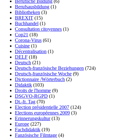
Berufliche Bildung
(6)
Berufsausbildung
(1)
Bibliotheken
(3)
BREXIT
(15)
Buchhandel
(1)
Consultation citoyennes
(1)
Cop21
(18)
Corona-Virus
(61)
Cuisine
(1)
Décentralisation
(1)
DELF
(18)
Deutsch
(21)
Deutsch-französische Beziehungen
(724)
Deutsch-französische Woche
(9)
Dictionnaire /Wörterbuch
(2)
Didaktik
(103)
Droits de l'homme
(9)
DSGVO-RGPD
(1)
Dt.-fr. Tag
(70)
Election présidentielle 2007
(124)
Elections européennes 2009
(3)
Erinnerungskultur
(13)
Europe
(227)
Fachdidaktik
(19)
Fanzösische Filmtage
(4)