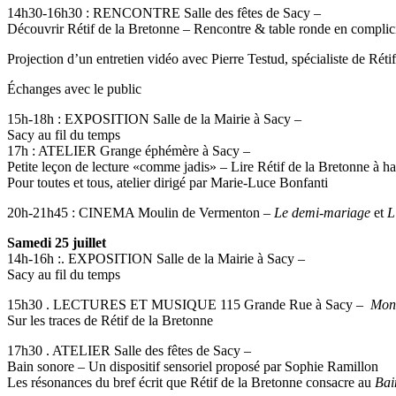
14h30-16h30 : RENCONTRE Salle des fêtes de Sacy –
Découvrir Rétif de la Bretonne – Rencontre & table ronde en complici
Projection d’un entretien vidéo avec Pierre Testud, spécialiste de Ré
Échanges avec le public
15h-18h : EXPOSITION Salle de la Mairie à Sacy –
Sacy au fil du temps
17h : ATELIER Grange éphémère à Sacy –
Petite leçon de lecture «comme jadis» – Lire Rétif de la Bretonne à h
Pour toutes et tous, atelier dirigé par Marie-Luce Bonfanti
20h-21h45 : CINEMA Moulin de Vermenton –
Le demi-mariage
et
L
Samedi 25 juillet
14h-16h :. EXPOSITION Salle de la Mairie à Sacy –
Sacy au fil du temps
15h30 . LECTURES ET MUSIQUE 115 Grande Rue à Sacy –
Mons
Sur les traces de Rétif de la Bretonne
17h30 . ATELIER Salle des fêtes de Sacy –
Bain sonore – Un dispositif sensoriel proposé par Sophie Ramillon
Les résonances du bref écrit que Rétif de la Bretonne consacre au
Bai