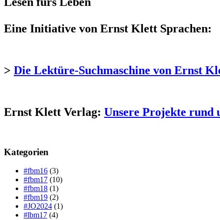
Lesen fürs Leben
Eine Initiative von Ernst Klett Sprachen:
>
Die Lektüre-Suchmaschine von Ernst Kl
Ernst Klett Verlag:
Unsere Projekte rund 
Kategorien
#fbm16
(3)
#fbm17
(10)
#fbm18
(1)
#fbm19
(2)
#JO2024
(1)
#lbm17
(4)