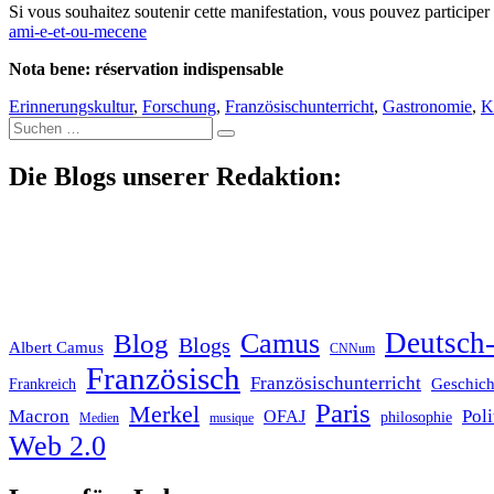
Si vous souhaitez soutenir cette manifestation, vous pouvez participer 
ami-e-et-ou-mecene
Nota bene: réservation indispensable
Erinnerungskultur
,
Forschung
,
Französischunterricht
,
Gastronomie
,
K
Suche
nach:
Die Blogs unserer Redaktion:
Deutsch-
Blog
Camus
Blogs
Albert Camus
CNNum
Französisch
Französischunterricht
Geschich
Frankreich
Paris
Merkel
Macron
Poli
OFAJ
philosophie
Medien
musique
Web 2.0