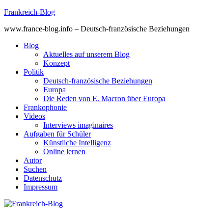
Skip
Frankreich-Blog
to
www.france-blog.info – Deutsch-französische Beziehungen
content
Blog
Aktuelles auf unserem Blog
Konzept
Politik
Deutsch-französische Beziehungen
Europa
Die Reden von E. Macron über Europa
Frankophonie
Videos
Interviews imaginaires
Aufgaben für Schüler
Künstliche Intelligenz
Online lernen
Autor
Suchen
Datenschutz
Impressum