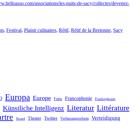
ww.helloasso.com/associations/les-nuits-de-sacy/collectes/devenez-
on
,
Festival
,
Plaisir culinaires
,
Rétif
,
Rétif de la Bretonne
,
Sacy
Europa
Europe
O
Francophonie
Fotos
Frankophonie
Literatur
Littérature
Künstliche Intelligenz
rtre
Verteidigung
Twitter
Theater
Verfassungsreform
Sicard