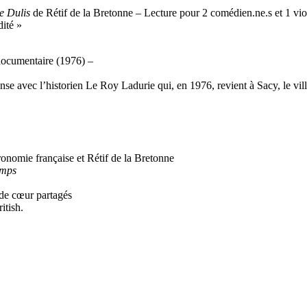
e Dulis
de Rétif de la Bretonne – Lecture pour 2 comédien.ne.s et 1 vio
dité »
documentaire (1976) –
nse avec l’historien Le Roy Ladurie qui, en 1976, revient à Sacy, le vil
onomie française et Rétif de la Bretonne
emps
 de cœur partagés
itish.