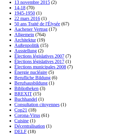
13 novembre 2015
(2)
14-18
(70)
1945-1950
(1)
22 mars 2016
(1)
50 ans Traité de l'Élysée
(67)
Aachener Vertrag
(17)
Allgemein
(764)
Architektur
(19)
Außenpolitik
(15)
Ausstellung
(2)
Élections législatives 2007
(7)
Élections législatives 2017
(1)
Élections municipales 2008
(7)
Énergie nucléaire
(5)
Berufliche Bildung
(6)
Berufsausbildung
(1)
Bibliotheken
(3)
BREXIT
(15)
Buchhandel
(1)
Consultation citoyennes
(1)
Cop21
(18)
Corona-Virus
(61)
Cuisine
(1)
Décentralisation
(1)
DELF
(18)