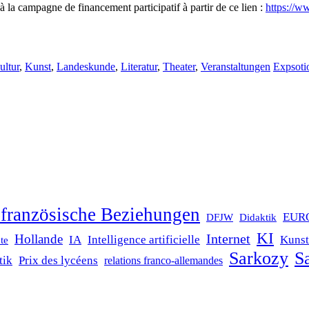
à la campagne de financement participatif à partir de ce lien :
https://w
ultur
,
Kunst
,
Landeskunde
,
Literatur
,
Theater
,
Veranstaltungen
Expsoti
französische Beziehungen
EUR
DFJW
Didaktik
KI
Internet
Hollande
IA
Intelligence artificielle
Kunst
te
Sarkozy
Sa
tik
Prix des lycéens
relations franco-allemandes