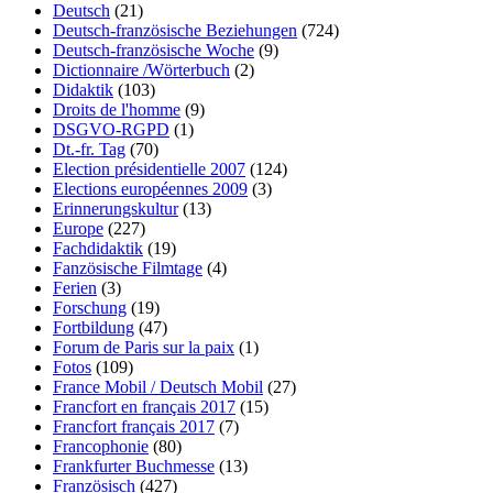
Deutsch
(21)
Deutsch-französische Beziehungen
(724)
Deutsch-französische Woche
(9)
Dictionnaire /Wörterbuch
(2)
Didaktik
(103)
Droits de l'homme
(9)
DSGVO-RGPD
(1)
Dt.-fr. Tag
(70)
Election présidentielle 2007
(124)
Elections européennes 2009
(3)
Erinnerungskultur
(13)
Europe
(227)
Fachdidaktik
(19)
Fanzösische Filmtage
(4)
Ferien
(3)
Forschung
(19)
Fortbildung
(47)
Forum de Paris sur la paix
(1)
Fotos
(109)
France Mobil / Deutsch Mobil
(27)
Francfort en français 2017
(15)
Francfort français 2017
(7)
Francophonie
(80)
Frankfurter Buchmesse
(13)
Französisch
(427)