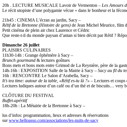
20h . LECTURE MUSICALE Lavoir de Vermenton –
Les Amours d
Le récit utopiste d’une polygamie vécue « dans le bonheur et la fécon
21h45 : CINEMA L’écran au jardin, Sacy –
Rétif de la Bretonne (Histoire de gens)
de Jean Michel Meurice, film 
Petit cinéma de plein air chez Laurence et Cédric
Que reste-t-il du monde paysan d’antan si bien décrit par Rétif ? Répo
Dimanche 26 juillet
PLAISIRS CULINAIRES
11h30-14h : Grange éphémère à Sacy –
Brunch gourmand
& lectures goûtues
Bons mets et bons mots entre Grimod de La Reynière, père de la gastr
14h-16h : EXPOSITION Salle de la Mairie à Sacy –
Sacy au fil du t
16h : RENCONTRE Le Salon d’Arabella, Sacy –
It’s tea time: autour de la table, «Rétif es-tu là ?»
– Lectures et coups
Lectures ludiques autour d’un café ou d’un thé et de biscuits… very br
CLÔTURE DU FESTIVAL
Buffet-apéritif
18h-20h : La Métairie de la Bretonne à Sacy –
lus d’infos: programmation, lieux et adresses & réservations
sur
www.helloasso.com/associations/les-nuits-de-sacy