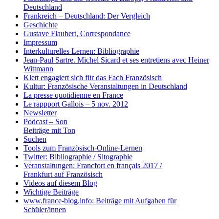
Deutschland
Frankreich – Deutschland: Der Vergleich
Geschichte
Gustave Flaubert, Correspondance
Impressum
Interkulturelles Lernen: Bibliographie
Jean-Paul Sartre. Michel Sicard et ses entretiens avec Heiner
Wittmann
Klett engagiert sich für das Fach Französisch
Kultur: Französische Veranstaltungen in Deutschland
La presse quotidienne en France
Le rappport Gallois – 5 nov. 2012
Newsletter
Podcast – Son
Beiträge mit Ton
Suchen
Tools zum Französisch-Online-Lernen
Twitter: Bibliographie / Sitographie
Veranstaltungen: Francfort en français 2017 /
Frankfurt auf Französisch
Videos auf diesem Blog
Wichtige Beiträge
www.france-blog.info: Beiträge mit Aufgaben für
Schüler/innen