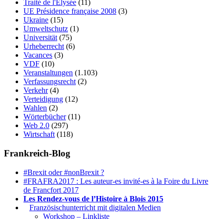
Traité de l'Élysée
(11)
UE Présidence française 2008
(3)
Ukraine
(15)
Umweltschutz
(1)
Universität
(75)
Urheberrecht
(6)
Vacances
(3)
VDF
(10)
Veranstaltungen
(1.103)
Verfassungsrecht
(2)
Verkehr
(4)
Verteidigung
(12)
Wahlen
(2)
Wörterbücher
(11)
Web 2.0
(297)
Wirtschaft
(118)
Frankreich-Blog
#Brexit oder #nonBrexit ?
#FRAFRA2017 : Les auteur-es invité-es à la Foire du Livre
de Francfort 2017
Les Rendez-vous de l’Histoire à Blois 2015
1.
Französischunterricht mit digitalen Medien
Workshop – Linkliste