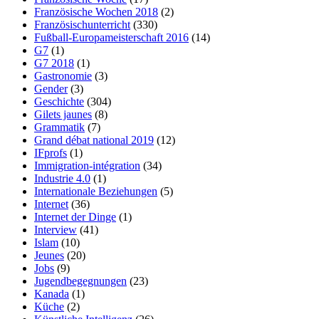
Französische Wochen 2018
(2)
Französischunterricht
(330)
Fußball-Europameisterschaft 2016
(14)
G7
(1)
G7 2018
(1)
Gastronomie
(3)
Gender
(3)
Geschichte
(304)
Gilets jaunes
(8)
Grammatik
(7)
Grand débat national 2019
(12)
IFprofs
(1)
Immigration-intégration
(34)
Industrie 4.0
(1)
Internationale Beziehungen
(5)
Internet
(36)
Internet der Dinge
(1)
Interview
(41)
Islam
(10)
Jeunes
(20)
Jobs
(9)
Jugendbegegnungen
(23)
Kanada
(1)
Küche
(2)