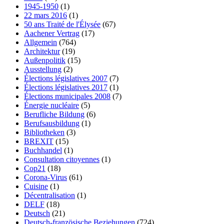
1945-1950
(1)
22 mars 2016
(1)
50 ans Traité de l'Élysée
(67)
Aachener Vertrag
(17)
Allgemein
(764)
Architektur
(19)
Außenpolitik
(15)
Ausstellung
(2)
Élections législatives 2007
(7)
Élections législatives 2017
(1)
Élections municipales 2008
(7)
Énergie nucléaire
(5)
Berufliche Bildung
(6)
Berufsausbildung
(1)
Bibliotheken
(3)
BREXIT
(15)
Buchhandel
(1)
Consultation citoyennes
(1)
Cop21
(18)
Corona-Virus
(61)
Cuisine
(1)
Décentralisation
(1)
DELF
(18)
Deutsch
(21)
Deutsch-französische Beziehungen
(724)