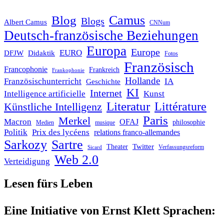
Blog
Camus
Blogs
Albert Camus
CNNum
Deutsch-französische Beziehungen
Europa
Europe
EURO
DFJW
Didaktik
Fotos
Französisch
Francophonie
Frankreich
Frankophonie
Hollande
Französischunterricht
IA
Geschichte
KI
Internet
Intelligence artificielle
Kunst
Literatur
Littérature
Künstliche Intelligenz
Paris
Merkel
Macron
OFAJ
philosophie
Medien
musique
Politik
Prix des lycéens
relations franco-allemandes
Sarkozy
Sartre
Twitter
Theater
Verfassungsreform
Sicard
Web 2.0
Verteidigung
Lesen fürs Leben
Eine Initiative von Ernst Klett Sprachen: