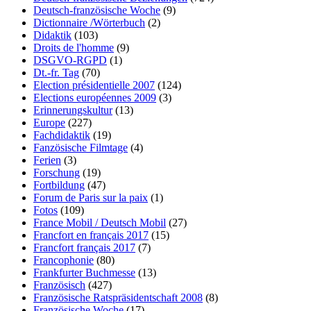
Deutsch-französische Woche
(9)
Dictionnaire /Wörterbuch
(2)
Didaktik
(103)
Droits de l'homme
(9)
DSGVO-RGPD
(1)
Dt.-fr. Tag
(70)
Election présidentielle 2007
(124)
Elections européennes 2009
(3)
Erinnerungskultur
(13)
Europe
(227)
Fachdidaktik
(19)
Fanzösische Filmtage
(4)
Ferien
(3)
Forschung
(19)
Fortbildung
(47)
Forum de Paris sur la paix
(1)
Fotos
(109)
France Mobil / Deutsch Mobil
(27)
Francfort en français 2017
(15)
Francfort français 2017
(7)
Francophonie
(80)
Frankfurter Buchmesse
(13)
Französisch
(427)
Französische Ratspräsidentschaft 2008
(8)
Französische Woche
(17)