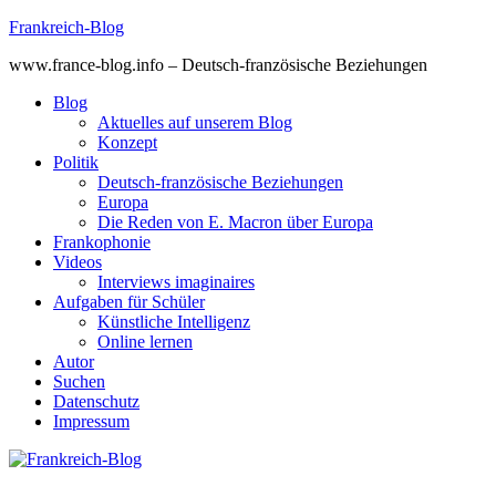
Skip
Frankreich-Blog
to
www.france-blog.info – Deutsch-französische Beziehungen
content
Blog
Aktuelles auf unserem Blog
Konzept
Politik
Deutsch-französische Beziehungen
Europa
Die Reden von E. Macron über Europa
Frankophonie
Videos
Interviews imaginaires
Aufgaben für Schüler
Künstliche Intelligenz
Online lernen
Autor
Suchen
Datenschutz
Impressum