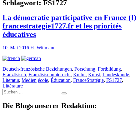
Schlagwort:
FS1727
La démocratie participative en France (I)
francestrategie1727.fr et les priorités
éducatives
10. Mai 2016
H. Wittmann
Deutsch-französische Beziehungen
,
Forschung
,
Fortbildung
,
Französisch
,
Französischunterricht
,
Kultur
,
Kunst
,
Landeskunde
,
Literatur
,
Medien
école
,
Éducation
,
FranceStratégie
,
FS1727
,
Littérature
Suche
nach:
Die Blogs unserer Redaktion: