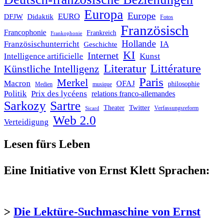
Europa
Europe
EURO
DFJW
Didaktik
Fotos
Französisch
Francophonie
Frankreich
Frankophonie
Hollande
Französischunterricht
IA
Geschichte
KI
Internet
Intelligence artificielle
Kunst
Literatur
Littérature
Künstliche Intelligenz
Paris
Merkel
Macron
OFAJ
philosophie
Medien
musique
Politik
Prix des lycéens
relations franco-allemandes
Sarkozy
Sartre
Twitter
Theater
Verfassungsreform
Sicard
Web 2.0
Verteidigung
Lesen fürs Leben
Eine Initiative von Ernst Klett Sprachen:
>
Die Lektüre-Suchmaschine von Ernst