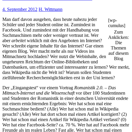
4. September 2012
H. Wittmann
Man darf davon ausgehen, dass heute nahezu jeder
[wp-
Schüler und jeder Student online ist. Zumindest in
cumulus]
Facebook. Und zumindest mit der Handhabung von
Zum
Suchmaschinen mehr oder weniger vertraut ist. Wer
Anklicken:
aber
arbeitet
wirklich mit den Angeboten im Internet?
Die
Wer schreibt eigene Inhalte für das Internet? Gar einen
Themen
eigenen Blog. Wer macht mehr als nur Videos ins
auf diesem
Mitmachnetz hochladen? Wer nutzt die Webinhalte, den
Blog
ungeheuren Reichtum der Online-Bibliotheken und
Datenbanken, um effizienter und interessanter zu lernen? Wer merkt,
dass Wikipedia nicht die Welt ist? Warum sollen Studenten
zielführende Recherchemöglichkeiten erst in der Uni lernen?
Der „Eingangstest“ vor einem Vortrag
Romanistik 2.0. – Das
Mitmach-Internet und die Wissenschaft
vor über 100 Studentinnen
und Studenten der Romanistik in einer deutschen Universität endete
mit einem ernüchternden Ergebnis: Wer hat schon mal eine
Suchmaschine bedient? (Alle) Wer hat schon mal in Wikipedia
gesucht? (Alle) Wer hat dort schon mal einen Artikel korrigiert? (2)
Wer hat schon mal einen Artikel für Wikipedia Artikel verfasst? (0)
Wer hat eine Facebook-Seite? ca. 70 %. Wer hat auf Facebook mehr
Freunde als im realen Leben? Fast alle. Wer hat schon mal einen