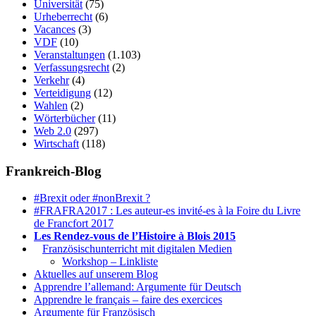
Universität
(75)
Urheberrecht
(6)
Vacances
(3)
VDF
(10)
Veranstaltungen
(1.103)
Verfassungsrecht
(2)
Verkehr
(4)
Verteidigung
(12)
Wahlen
(2)
Wörterbücher
(11)
Web 2.0
(297)
Wirtschaft
(118)
Frankreich-Blog
#Brexit oder #nonBrexit ?
#FRAFRA2017 : Les auteur-es invité-es à la Foire du Livre
de Francfort 2017
Les Rendez-vous de l’Histoire à Blois 2015
1.
Französischunterricht mit digitalen Medien
Workshop – Linkliste
Aktuelles auf unserem Blog
Apprendre l’allemand: Argumente für Deutsch
Apprendre le français – faire des exercices
Argumente für Französisch