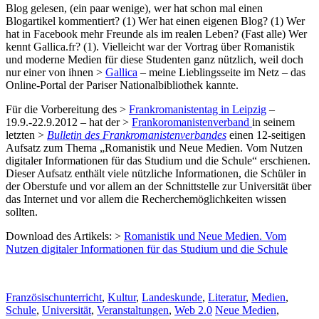
Blog gelesen, (ein paar wenige), wer hat schon mal einen
Blogartikel kommentiert? (1) Wer hat einen eigenen Blog? (1) Wer
hat in Facebook mehr Freunde als im realen Leben? (Fast alle) Wer
kennt Gallica.fr? (1). Vielleicht war der Vortrag über Romanistik
und moderne Medien für diese Studenten ganz nützlich, weil doch
nur einer von ihnen >
Gallica
– meine Lieblingsseite im Netz – das
Online-Portal der Pariser Nationalbibliothek kannte.
Für die Vorbereitung des >
Frankromanistentag in Leipzig
–
19.9.-22.9.2012 – hat der >
Frankoromanistenverband
in seinem
letzten >
Bulletin des Frankromanistenverbandes
einen 12-seitigen
Aufsatz zum Thema „Romanistik und Neue Medien. Vom Nutzen
digitaler Informationen für das Studium und die Schule“ erschienen.
Dieser Aufsatz enthält viele nützliche Informationen, die Schüler in
der Oberstufe und vor allem an der Schnittstelle zur Universität über
das Internet und vor allem die Recherchemöglichkeiten wissen
sollten.
Download des Artikels: >
Romanistik und Neue Medien. Vom
Nutzen digitaler Informationen für das Studium und die Schule
Französischunterricht
,
Kultur
,
Landeskunde
,
Literatur
,
Medien
,
Schule
,
Universität
,
Veranstaltungen
,
Web 2.0
Neue Medien
,