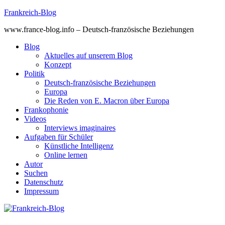
Skip
Frankreich-Blog
to
www.france-blog.info – Deutsch-französische Beziehungen
content
Blog
Aktuelles auf unserem Blog
Konzept
Politik
Deutsch-französische Beziehungen
Europa
Die Reden von E. Macron über Europa
Frankophonie
Videos
Interviews imaginaires
Aufgaben für Schüler
Künstliche Intelligenz
Online lernen
Autor
Suchen
Datenschutz
Impressum