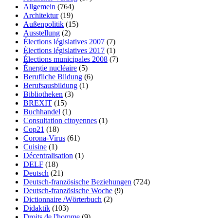
Allgemein
(764)
Architektur
(19)
Außenpolitik
(15)
Ausstellung
(2)
Élections législatives 2007
(7)
Élections législatives 2017
(1)
Élections municipales 2008
(7)
Énergie nucléaire
(5)
Berufliche Bildung
(6)
Berufsausbildung
(1)
Bibliotheken
(3)
BREXIT
(15)
Buchhandel
(1)
Consultation citoyennes
(1)
Cop21
(18)
Corona-Virus
(61)
Cuisine
(1)
Décentralisation
(1)
DELF
(18)
Deutsch
(21)
Deutsch-französische Beziehungen
(724)
Deutsch-französische Woche
(9)
Dictionnaire /Wörterbuch
(2)
Didaktik
(103)
Droits de l'homme
(9)