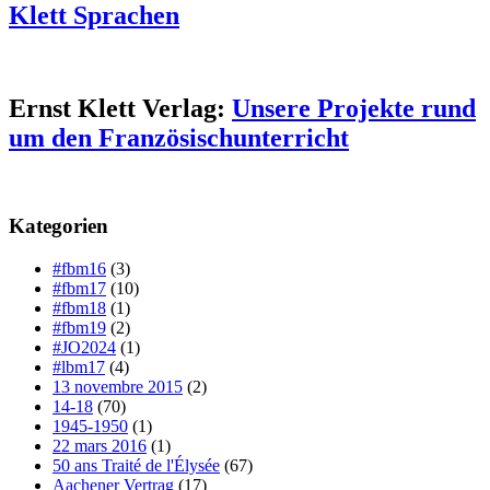
Klett Sprachen
Ernst Klett Verlag:
Unsere Projekte rund
um den Französischunterricht
Kategorien
#fbm16
(3)
#fbm17
(10)
#fbm18
(1)
#fbm19
(2)
#JO2024
(1)
#lbm17
(4)
13 novembre 2015
(2)
14-18
(70)
1945-1950
(1)
22 mars 2016
(1)
50 ans Traité de l'Élysée
(67)
Aachener Vertrag
(17)