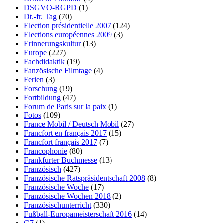
DSGVO-RGPD
(1)
Dt.-fr. Tag
(70)
Election présidentielle 2007
(124)
Elections européennes 2009
(3)
Erinnerungskultur
(13)
Europe
(227)
Fachdidaktik
(19)
Fanzösische Filmtage
(4)
Ferien
(3)
Forschung
(19)
Fortbildung
(47)
Forum de Paris sur la paix
(1)
Fotos
(109)
France Mobil / Deutsch Mobil
(27)
Francfort en français 2017
(15)
Francfort français 2017
(7)
Francophonie
(80)
Frankfurter Buchmesse
(13)
Französisch
(427)
Französische Ratspräsidentschaft 2008
(8)
Französische Woche
(17)
Französische Wochen 2018
(2)
Französischunterricht
(330)
Fußball-Europameisterschaft 2016
(14)
G7
(1)