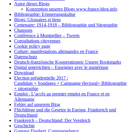
Autor dieses Blogs
Konzeption unseres Blogs www.france-blog.info
Bibliographie: Erinnerungskultur
Blogs: Glossaires et liens
Centenaire: 1914-1918 – Bibliographie und Sitographie
Chansons
Conférence à Montpellier – Tweets
Consultations citoyennes
Cookie policy page
Culture: manifestations allemandes en France
Datenschutz
Deutsch-französische Kooperationen: Unsere Bookmarks
Digital unterrichten – Enseigner avec le numérique
Download
Election présidentielle 2017 :
Candidats + Sondages + Campagne électoral+ Bibliographie
+ sitographie
Emploi : L’accès au premier emploi en France et en
Allemagne
Fehler auf unserem Blog
Flüchtlinge und die Gesetze in Europa, Frankreich und
Deutschland
Frankreich – Deutschland: Der Vergleich
Geschichte
Gustave Flaubert, Correspondance