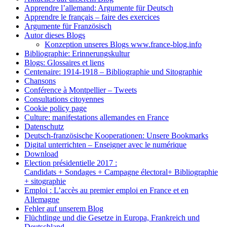
Apprendre l’allemand: Argumente für Deutsch
Apprendre le français – faire des exercices
Argumente für Französisch
Autor dieses Blogs
Konzeption unseres Blogs www.france-blog.info
Bibliographie: Erinnerungskultur
Blogs: Glossaires et liens
Centenaire: 1914-1918 – Bibliographie und Sitographie
Chansons
Conférence à Montpellier – Tweets
Consultations citoyennes
Cookie policy page
Culture: manifestations allemandes en France
Datenschutz
Deutsch-französische Kooperationen: Unsere Bookmarks
Digital unterrichten – Enseigner avec le numérique
Download
Election présidentielle 2017 :
Candidats + Sondages + Campagne électoral+ Bibliographie
+ sitographie
Emploi : L’accès au premier emploi en France et en
Allemagne
Fehler auf unserem Blog
Flüchtlinge und die Gesetze in Europa, Frankreich und
Deutschland