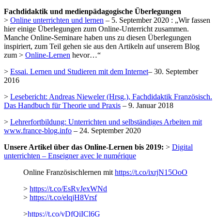
Fachdidaktik und medienpädagogische Überlegungen
>
Online unterrichten und lernen
– 5. September 2020 : „Wir fassen
hier einige Überlegungen zum Online-Unterricht zusammen.
Manche Online-Seminare haben uns zu diesen Überlegungen
inspiriert, zum Teil gehen sie aus den Artikeln auf unserem Blog
zum >
Online-Lernen
hevor…“
>
Essai. Lernen und Studieren mit dem Internet
– 30. September
2016
>
Lesebericht: Andreas Nieweler (Hrsg.), Fachdidaktik Französisch.
Das Handbuch für Theorie und Praxis
– 9. Januar 2018
>
Lehrerfortbildung: Unterrichten und selbständiges Arbeiten mit
www.france-blog.info
– 24. September 2020
Unsere Artikel über das Online-Lernen bis 2019:
>
Digital
unterrichten – Enseigner avec le numérique
Online Französischlernen mit
https://t.co/ixrjN15OoO
>
https://t.co/EsRvJexWNd
>
https://t.co/elqjH8Vrsf
>
https://t.co/vDfQiICl6G