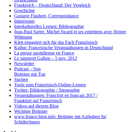
Frankreich – Deutschland: Der Vergleich
Geschichte
Gustave Flaubert, Correspondance
Impressum
Interkulturelles Lernen: Bibliographie
Jean-Paul Sartre. Michel Sicard et ses entretiens avec Heiner
Wittmann
Klett engagiert sich für das Fach Französisch
Kultur: Französische Veranstaltungen in Deutschland
La presse quotidienne en France
Le rappport Gallois – 5 nov. 2012
Newsletter
Podcast – Son
Beiträge mit Ton
Suchen
Tools zum Französisch-Online-Lernen
Twitter: Bibliographie / Sitographie
Veranstaltungen: Francfort en français 2017 /
Frankfurt auf Französisch
Videos auf diesem Blog
Wichtige Beiträge
www.france-blog.info: Beiträge mit Aufgaben für
Schüler/innen