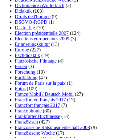
Dictionnaire /Wörterbuch
(2)
Didaktik
(103)
Droits de l'homme
(9)
DSGVO-RGPD
(1)
Dt.-fr. Tag
(70)
Election présidentielle 2007
(124)
Elections européennes 2009
(3)
Erinnerungskultur
(13)
Europe
(227)
Fachdidaktik
(19)
Fanzösische Filmtage
(4)
Ferien
(3)
Forschung
(19)
Fortbildung
(47)
Forum de Paris sur la paix
(1)
Fotos
(109)
France Mobil / Deutsch Mobil
(27)
Francfort en français 2017
(15)
Francfort français 2017
(7)
Francophonie
(80)
Frankfurter Buchmesse
(13)
Französisch
(427)
Französische Ratspräsidentschaft 2008
(8)
Französische Woche
(17)