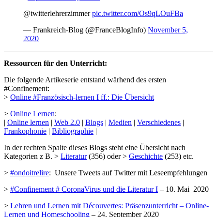
@twitterlehrerzimmer
pic.twitter.com/Os9qLOuFBa
— Frankreich-Blog (@FranceBlogInfo)
November 5,
2020
Ressourcen für den Unterricht:
Die folgende Artikeserie entstand wärhend des ersten
#Confinement:
>
Online #Französisch-lernen I ff.: Die Übersicht
>
Online Lernen
:
|
Online lernen
|
Web 2.0
|
Blogs
|
Medien
|
Verschiedenes
|
Frankophonie
|
Bibliographie
|
In der rechten Spalte dieses Blogs steht eine Übersicht nach
Kategorien z B. >
Literatur
(356) oder >
Geschichte
(253) etc.
>
#ondoitrelire
: Unsere Tweets auf Twitter mit Leseempfehlungen
>
#Confinement # CoronaVirus und die Literatur I
– 10. Mai 2020
>
Lehren und Lernen mit Découvertes: Präsenzunterricht – Online-
Lernen und Homeschooling
– 24. September 2020