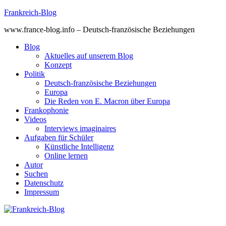
Skip
Frankreich-Blog
to
www.france-blog.info – Deutsch-französische Beziehungen
content
Blog
Aktuelles auf unserem Blog
Konzept
Politik
Deutsch-französische Beziehungen
Europa
Die Reden von E. Macron über Europa
Frankophonie
Videos
Interviews imaginaires
Aufgaben für Schüler
Künstliche Intelligenz
Online lernen
Autor
Suchen
Datenschutz
Impressum