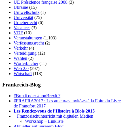
UE Présidence française 2008
(3)
Ukraine
(15)
Umweltschutz
(1)
Universität
(75)
Urheberrecht
(6)
Vacances
(3)
VDF
(10)
Veranstaltungen
(1.103)
Verfassungsrecht
(2)
Verkehr
(4)
Verteidigung
(12)
Wahlen
(2)
Wörterbücher
(11)
Web 2.0
(297)
Wirtschaft
(118)
Frankreich-Blog
#Brexit oder #nonBrexit ?
#FRAFRA2017 : Les auteur-es invité-es à la Foire du Livre
de Francfort 2017
Les Rendez-vous de l’Histoire à Blois 2015
1.
Französischunterricht mit digitalen Medien
Workshop – Linkliste
Aktuelles auf unserem Blog