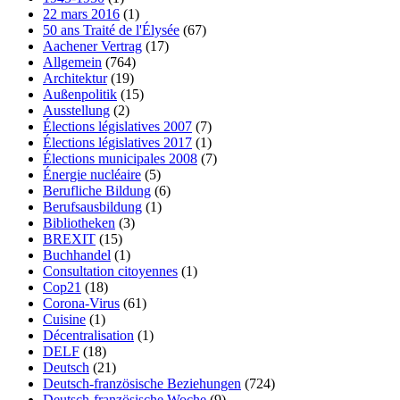
22 mars 2016
(1)
50 ans Traité de l'Élysée
(67)
Aachener Vertrag
(17)
Allgemein
(764)
Architektur
(19)
Außenpolitik
(15)
Ausstellung
(2)
Élections législatives 2007
(7)
Élections législatives 2017
(1)
Élections municipales 2008
(7)
Énergie nucléaire
(5)
Berufliche Bildung
(6)
Berufsausbildung
(1)
Bibliotheken
(3)
BREXIT
(15)
Buchhandel
(1)
Consultation citoyennes
(1)
Cop21
(18)
Corona-Virus
(61)
Cuisine
(1)
Décentralisation
(1)
DELF
(18)
Deutsch
(21)
Deutsch-französische Beziehungen
(724)
Deutsch-französische Woche
(9)