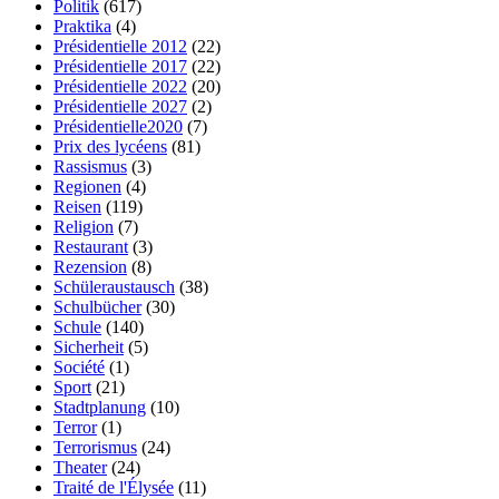
Politik
(617)
Praktika
(4)
Présidentielle 2012
(22)
Présidentielle 2017
(22)
Présidentielle 2022
(20)
Présidentielle 2027
(2)
Présidentielle2020
(7)
Prix des lycéens
(81)
Rassismus
(3)
Regionen
(4)
Reisen
(119)
Religion
(7)
Restaurant
(3)
Rezension
(8)
Schüleraustausch
(38)
Schulbücher
(30)
Schule
(140)
Sicherheit
(5)
Société
(1)
Sport
(21)
Stadtplanung
(10)
Terror
(1)
Terrorismus
(24)
Theater
(24)
Traité de l'Élysée
(11)