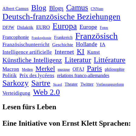
Blog
Camus
Blogs
Albert Camus
CNNum
Deutsch-französische Beziehungen
Europa
Europe
EURO
DFJW
Didaktik
Fotos
Französisch
Francophonie
Frankreich
Frankophonie
Hollande
Französischunterricht
IA
Geschichte
KI
Internet
Intelligence artificielle
Kunst
Literatur
Littérature
Künstliche Intelligenz
Paris
Merkel
Macron
OFAJ
philosophie
Medien
musique
Politik
Prix des lycéens
relations franco-allemandes
Sarkozy
Sartre
Twitter
Theater
Verfassungsreform
Sicard
Web 2.0
Verteidigung
Lesen fürs Leben
Eine Initiative von Ernst Klett Sprachen: