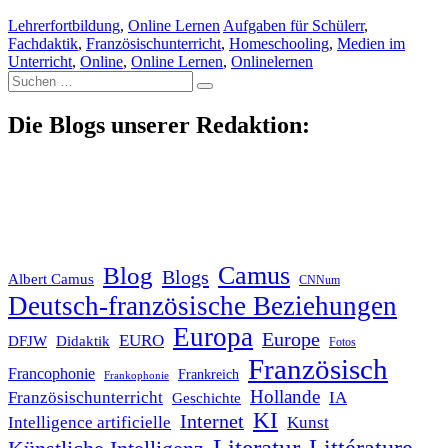
Lehrerfortbildung
,
Online Lernen
Aufgaben für Schülerr
,
Fachdaktik
,
Französischunterricht
,
Homeschooling
,
Medien im
Unterricht
,
Online
,
Online Lernen
,
Onlinelernen
Suche
nach:
Die Blogs unserer Redaktion:
Blog
Camus
Blogs
Albert Camus
CNNum
Deutsch-französische Beziehungen
Europa
Europe
EURO
DFJW
Didaktik
Fotos
Französisch
Francophonie
Frankreich
Frankophonie
Hollande
Französischunterricht
IA
Geschichte
KI
Internet
Intelligence artificielle
Kunst
Literatur
Littérature