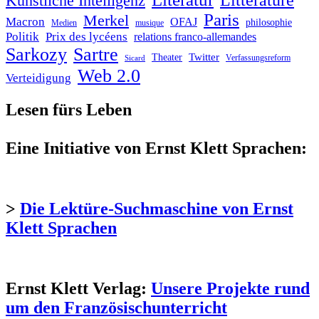
Künstliche Intelligenz
Paris
Merkel
Macron
OFAJ
philosophie
Medien
musique
Politik
Prix des lycéens
relations franco-allemandes
Sarkozy
Sartre
Twitter
Theater
Verfassungsreform
Sicard
Web 2.0
Verteidigung
Lesen fürs Leben
Eine Initiative von Ernst Klett Sprachen:
>
Die Lektüre-Suchmaschine von Ernst
Klett Sprachen
Ernst Klett Verlag:
Unsere Projekte rund
um den Französischunterricht