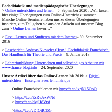
Fachdidaktik und medienpädagogische Überlegungen
>
Online unterrichten und lernen
– 5. September 2020 : „Wir fassen
hier einige Überlegungen zum Online-Unterricht zusammen.
Manche Online-Seminare haben uns zu diesen Überlegungen
inspiriert, zum Teil gehen sie aus den Artikeln auf unserem Blog
zum >
Online-Lernen
hevor…“
>
Essai. Lernen und Studieren mit dem Internet
– 30. September
2016
>
Lesebericht: Andreas Nieweler (Hrsg.), Fachdidaktik Französisch.
Das Handbuch für Theorie und Praxis
– 9. Januar 2018
>
Lehrerfortbildung: Unterrichten und selbständiges Arbeiten mit
www.france-blog.info
– 24. September 2020
Unsere Artikel über das Online-Lernen bis 2019:
>
Digital
unterrichten – Enseigner avec le numérique
Online Französischlernen mit
https://t.co/ixrjN15OoO
>
https://t.co/EsRvJexWNd
>
https://t.co/elqjH8Vrsf
>
https://t.co/vDfQiICl6G