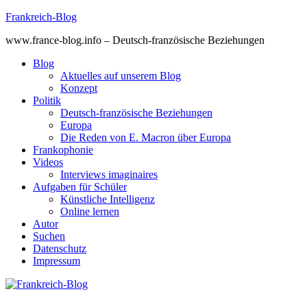
Skip
Frankreich-Blog
to
www.france-blog.info – Deutsch-französische Beziehungen
content
Blog
Aktuelles auf unserem Blog
Konzept
Politik
Deutsch-französische Beziehungen
Europa
Die Reden von E. Macron über Europa
Frankophonie
Videos
Interviews imaginaires
Aufgaben für Schüler
Künstliche Intelligenz
Online lernen
Autor
Suchen
Datenschutz
Impressum