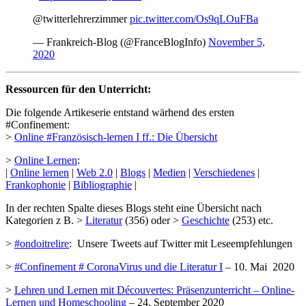
@twitterlehrerzimmer
pic.twitter.com/Os9qLOuFBa
— Frankreich-Blog (@FranceBlogInfo)
November 5,
2020
Ressourcen für den Unterricht:
Die folgende Artikeserie entstand wärhend des ersten
#Confinement:
>
Online #Französisch-lernen I ff.: Die Übersicht
>
Online Lernen
:
|
Online lernen
|
Web 2.0
|
Blogs
|
Medien
|
Verschiedenes
|
Frankophonie
|
Bibliographie
|
In der rechten Spalte dieses Blogs steht eine Übersicht nach
Kategorien z B. >
Literatur
(356) oder >
Geschichte
(253) etc.
>
#ondoitrelire
: Unsere Tweets auf Twitter mit Leseempfehlungen
>
#Confinement # CoronaVirus und die Literatur I
– 10. Mai 2020
>
Lehren und Lernen mit Découvertes: Präsenzunterricht – Online-
Lernen und Homeschooling
– 24. September 2020