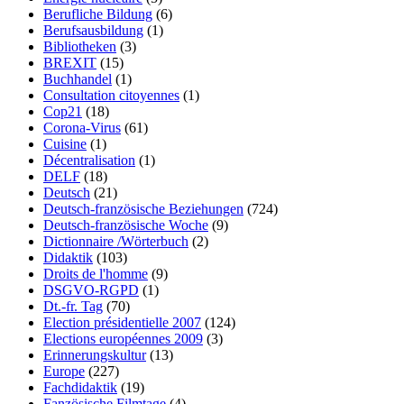
Berufliche Bildung
(6)
Berufsausbildung
(1)
Bibliotheken
(3)
BREXIT
(15)
Buchhandel
(1)
Consultation citoyennes
(1)
Cop21
(18)
Corona-Virus
(61)
Cuisine
(1)
Décentralisation
(1)
DELF
(18)
Deutsch
(21)
Deutsch-französische Beziehungen
(724)
Deutsch-französische Woche
(9)
Dictionnaire /Wörterbuch
(2)
Didaktik
(103)
Droits de l'homme
(9)
DSGVO-RGPD
(1)
Dt.-fr. Tag
(70)
Election présidentielle 2007
(124)
Elections européennes 2009
(3)
Erinnerungskultur
(13)
Europe
(227)
Fachdidaktik
(19)
Fanzösische Filmtage
(4)