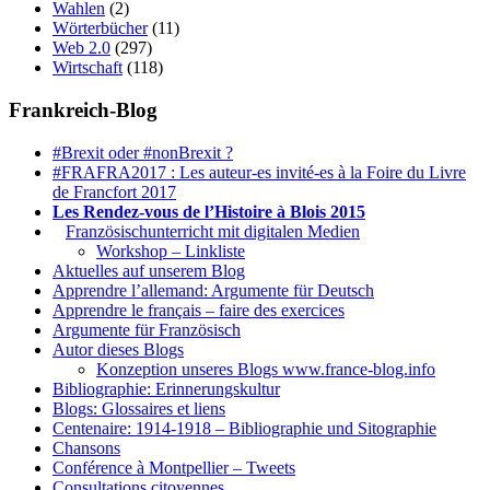
Wahlen
(2)
Wörterbücher
(11)
Web 2.0
(297)
Wirtschaft
(118)
Frankreich-Blog
#Brexit oder #nonBrexit ?
#FRAFRA2017 : Les auteur-es invité-es à la Foire du Livre
de Francfort 2017
Les Rendez-vous de l’Histoire à Blois 2015
1.
Französischunterricht mit digitalen Medien
Workshop – Linkliste
Aktuelles auf unserem Blog
Apprendre l’allemand: Argumente für Deutsch
Apprendre le français – faire des exercices
Argumente für Französisch
Autor dieses Blogs
Konzeption unseres Blogs www.france-blog.info
Bibliographie: Erinnerungskultur
Blogs: Glossaires et liens
Centenaire: 1914-1918 – Bibliographie und Sitographie
Chansons
Conférence à Montpellier – Tweets
Consultations citoyennes