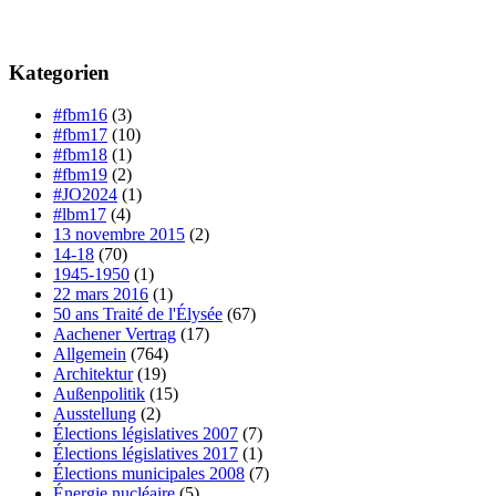
Kategorien
#fbm16
(3)
#fbm17
(10)
#fbm18
(1)
#fbm19
(2)
#JO2024
(1)
#lbm17
(4)
13 novembre 2015
(2)
14-18
(70)
1945-1950
(1)
22 mars 2016
(1)
50 ans Traité de l'Élysée
(67)
Aachener Vertrag
(17)
Allgemein
(764)
Architektur
(19)
Außenpolitik
(15)
Ausstellung
(2)
Élections législatives 2007
(7)
Élections législatives 2017
(1)
Élections municipales 2008
(7)
Énergie nucléaire
(5)