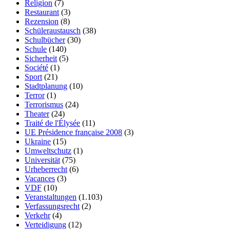
Religion
(7)
Restaurant
(3)
Rezension
(8)
Schüleraustausch
(38)
Schulbücher
(30)
Schule
(140)
Sicherheit
(5)
Société
(1)
Sport
(21)
Stadtplanung
(10)
Terror
(1)
Terrorismus
(24)
Theater
(24)
Traité de l'Élysée
(11)
UE Présidence française 2008
(3)
Ukraine
(15)
Umweltschutz
(1)
Universität
(75)
Urheberrecht
(6)
Vacances
(3)
VDF
(10)
Veranstaltungen
(1.103)
Verfassungsrecht
(2)
Verkehr
(4)
Verteidigung
(12)