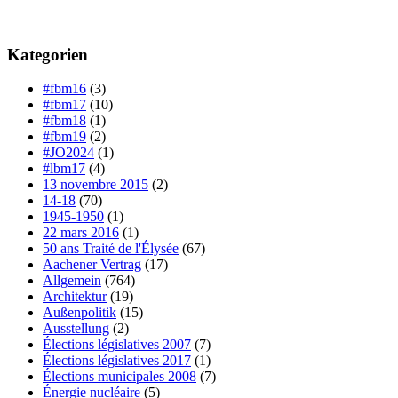
Kategorien
#fbm16
(3)
#fbm17
(10)
#fbm18
(1)
#fbm19
(2)
#JO2024
(1)
#lbm17
(4)
13 novembre 2015
(2)
14-18
(70)
1945-1950
(1)
22 mars 2016
(1)
50 ans Traité de l'Élysée
(67)
Aachener Vertrag
(17)
Allgemein
(764)
Architektur
(19)
Außenpolitik
(15)
Ausstellung
(2)
Élections législatives 2007
(7)
Élections législatives 2017
(1)
Élections municipales 2008
(7)
Énergie nucléaire
(5)