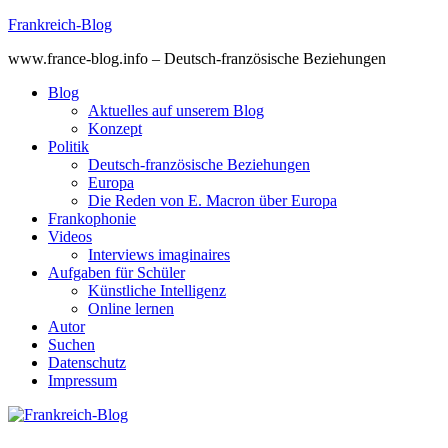
Skip
Frankreich-Blog
to
www.france-blog.info – Deutsch-französische Beziehungen
content
Blog
Aktuelles auf unserem Blog
Konzept
Politik
Deutsch-französische Beziehungen
Europa
Die Reden von E. Macron über Europa
Frankophonie
Videos
Interviews imaginaires
Aufgaben für Schüler
Künstliche Intelligenz
Online lernen
Autor
Suchen
Datenschutz
Impressum