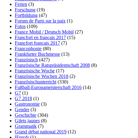
Ferien
(3)
Forschung
(19)
Fortbildung
(47)
Forum de Paris sur la paix
(1)
Fotos
(109)
France Mobil / Deutsch Mobil
(27)
Francfort en français 2017
(15)
Francfort français 2017
(7)
Francophonie
(80)
Frankfurter Buchmesse
(13)
Französisch
(427)
Französische Ratspräsidentschaft 2008
(8)
Französische Woche
(17)
Französische Wochen 2018
(2)
Französischunterricht
(330)
Fußball-Europameisterschaft 2016
(14)
G7
(1)
G7 2018
(1)
Gastronomie
(3)
Gender
(3)
Geschichte
(304)
Gilets jaunes
(8)
Grammatik
(7)
Grand débat national 2019
(12)
IFprofs
(1)