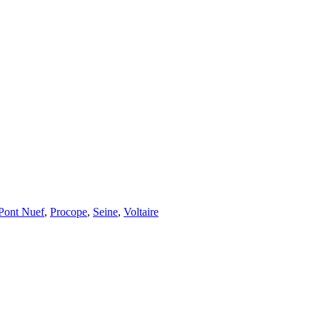
Pont Nuef
,
Procope
,
Seine
,
Voltaire