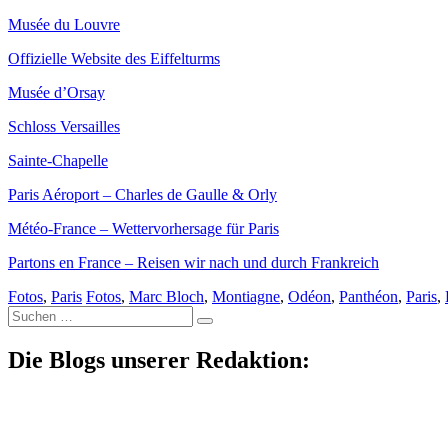
Musée du Louvre
Offizielle Website des Eiffelturms
Musée d’Orsay
Schloss Versailles
Sainte-Chapelle
Paris Aéroport – Charles de Gaulle & Orly
Météo-France – Wettervorhersage für Paris
Partons en France – Reisen wir nach und durch Frankreich
Fotos
,
Paris
Fotos
,
Marc Bloch
,
Montiagne
,
Odéon
,
Panthéon
,
Paris
,
Suche
nach:
Die Blogs unserer Redaktion: