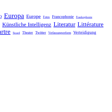
Europa
Europe
O
Francophonie
Fotos
Frankophonie
Literatur
Littérature
Künstliche Intelligenz
rtre
Verteidigung
Twitter
Theater
Verfassungsreform
Sicard