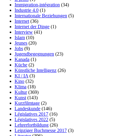
Immigration-intégration
(34)
Industrie 4.0
(1)
Internationale Beziehungen
(5)
Internet
(36)
Internet der Dinge
(1)
Interview
(41)
Islam
(10)
Jeunes
(20)
Jobs
(9)
Jugendbegegnungen
(23)
Kanada
(1)
Küche
(2)
Künstliche Intelligenz
(26)
KI / IA
(3)
Kino
(32)
Klima
(18)
Kultur
(369)
Kunst
(143)
Kurzfilmtage
(2)
Landeskunde
(146)
Législatives 2017
(16)
Législatives 2022
(5)
Lehrerfortbildung
(26)
Leipziger Buchmesse 2017
(3)
Literatur
(396)