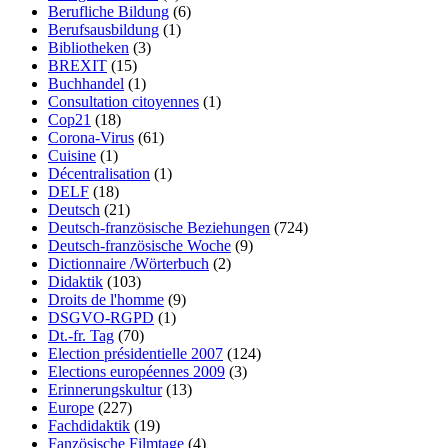
Berufliche Bildung
(6)
Berufsausbildung
(1)
Bibliotheken
(3)
BREXIT
(15)
Buchhandel
(1)
Consultation citoyennes
(1)
Cop21
(18)
Corona-Virus
(61)
Cuisine
(1)
Décentralisation
(1)
DELF
(18)
Deutsch
(21)
Deutsch-französische Beziehungen
(724)
Deutsch-französische Woche
(9)
Dictionnaire /Wörterbuch
(2)
Didaktik
(103)
Droits de l'homme
(9)
DSGVO-RGPD
(1)
Dt.-fr. Tag
(70)
Election présidentielle 2007
(124)
Elections européennes 2009
(3)
Erinnerungskultur
(13)
Europe
(227)
Fachdidaktik
(19)
Fanzösische Filmtage
(4)