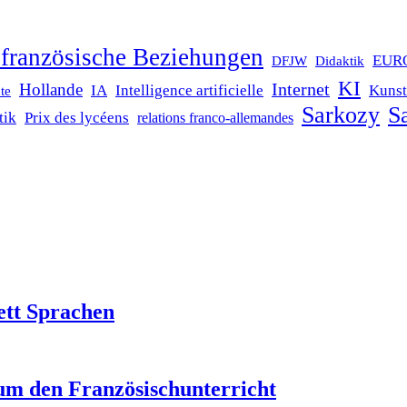
französische Beziehungen
EUR
DFJW
Didaktik
KI
Internet
Hollande
IA
Intelligence artificielle
Kunst
te
Sarkozy
Sa
tik
Prix des lycéens
relations franco-allemandes
ett Sprachen
um den Französischunterricht