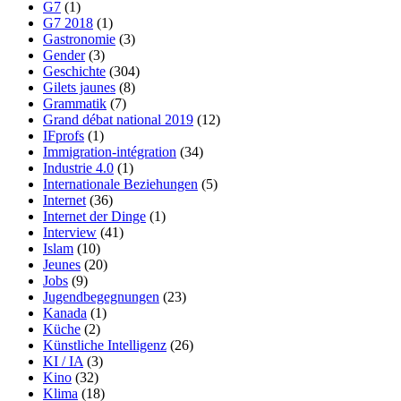
G7
(1)
G7 2018
(1)
Gastronomie
(3)
Gender
(3)
Geschichte
(304)
Gilets jaunes
(8)
Grammatik
(7)
Grand débat national 2019
(12)
IFprofs
(1)
Immigration-intégration
(34)
Industrie 4.0
(1)
Internationale Beziehungen
(5)
Internet
(36)
Internet der Dinge
(1)
Interview
(41)
Islam
(10)
Jeunes
(20)
Jobs
(9)
Jugendbegegnungen
(23)
Kanada
(1)
Küche
(2)
Künstliche Intelligenz
(26)
KI / IA
(3)
Kino
(32)
Klima
(18)