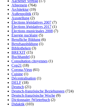
Aachener Vertrag
(17)
Allgemein
(764)
Architektur
(19)
Außenpolitik
(15)
Ausstellung
(2)
Élections législatives 2007
(7)
Élections législatives 2017
(1)
Élections municipales 2008
(7)
Énergie nucléaire
(5)
Berufliche Bildung
(6)
Berufsausbildung
(1)
Bibliotheken
(3)
BREXIT
(15)
Buchhandel
(1)
Consultation citoyennes
(1)
Cop21
(18)
Corona-Virus
(61)
Cuisine
(1)
Décentralisation
(1)
DELF
(18)
Deutsch
(21)
Deutsch-französische Beziehungen
(724)
Deutsch-französische Woche
(9)
Dictionnaire /Wörterbuch
(2)
Didaktik
(103)