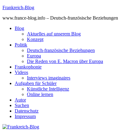
Skip
Frankreich-Blog
to
www.france-blog.info – Deutsch-französische Beziehungen
content
Blog
Aktuelles auf unserem Blog
Konzept
Politik
Deutsch-französische Beziehungen
Europa
Die Reden von E. Macron über Europa
Frankophonie
Videos
Interviews imaginaires
Aufgaben für Schüler
Künstliche Intelligenz
Online lernen
Autor
Suchen
Datenschutz
Impressum