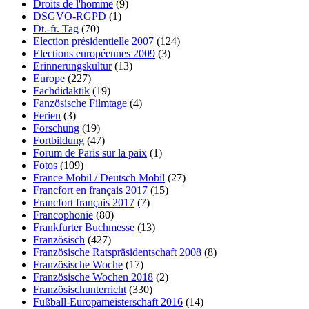
Droits de l'homme
(9)
DSGVO-RGPD
(1)
Dt.-fr. Tag
(70)
Election présidentielle 2007
(124)
Elections européennes 2009
(3)
Erinnerungskultur
(13)
Europe
(227)
Fachdidaktik
(19)
Fanzösische Filmtage
(4)
Ferien
(3)
Forschung
(19)
Fortbildung
(47)
Forum de Paris sur la paix
(1)
Fotos
(109)
France Mobil / Deutsch Mobil
(27)
Francfort en français 2017
(15)
Francfort français 2017
(7)
Francophonie
(80)
Frankfurter Buchmesse
(13)
Französisch
(427)
Französische Ratspräsidentschaft 2008
(8)
Französische Woche
(17)
Französische Wochen 2018
(2)
Französischunterricht
(330)
Fußball-Europameisterschaft 2016
(14)