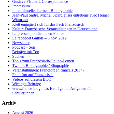
Gustave Flaubert, Correspondance
Impressum
Interkulturelles Lernen: Bibliographie
Jean-Paul Sartre. Michel Sicard et ses entretiens avec Heiner
Wittmann
Klett engagiert sich für das Fach Französisch
Kultur: Französische Veranstaltungen in Deutschland
La presse quotidienne en France
Le rappport Gallois – 5 nov. 2012
Newsletter
Podcast – Son
Beiträge mit Ton
Suchen
Tools zum Französisch-Online-Lernen
Twitter: Bibliographie / Sitographie
Veranstaltungen: Francfort en français 2017 /
Frankfurt auf Französisch
Videos auf diesem Blog
Wichtige Beiträge
www.france-blog.info: Beiträge mit Aufgaben für
Schüler/innen
Archiv
August 2026