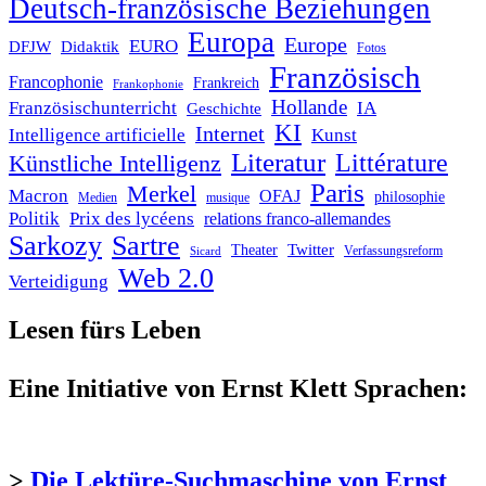
Deutsch-französische Beziehungen
Europa
Europe
EURO
DFJW
Didaktik
Fotos
Französisch
Francophonie
Frankreich
Frankophonie
Hollande
Französischunterricht
IA
Geschichte
KI
Internet
Intelligence artificielle
Kunst
Literatur
Littérature
Künstliche Intelligenz
Paris
Merkel
Macron
OFAJ
philosophie
Medien
musique
Politik
Prix des lycéens
relations franco-allemandes
Sarkozy
Sartre
Twitter
Theater
Verfassungsreform
Sicard
Web 2.0
Verteidigung
Lesen fürs Leben
Eine Initiative von Ernst Klett Sprachen:
>
Die Lektüre-Suchmaschine von Ernst