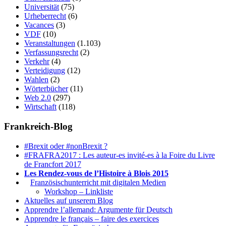
Universität
(75)
Urheberrecht
(6)
Vacances
(3)
VDF
(10)
Veranstaltungen
(1.103)
Verfassungsrecht
(2)
Verkehr
(4)
Verteidigung
(12)
Wahlen
(2)
Wörterbücher
(11)
Web 2.0
(297)
Wirtschaft
(118)
Frankreich-Blog
#Brexit oder #nonBrexit ?
#FRAFRA2017 : Les auteur-es invité-es à la Foire du Livre
de Francfort 2017
Les Rendez-vous de l’Histoire à Blois 2015
1.
Französischunterricht mit digitalen Medien
Workshop – Linkliste
Aktuelles auf unserem Blog
Apprendre l’allemand: Argumente für Deutsch
Apprendre le français – faire des exercices