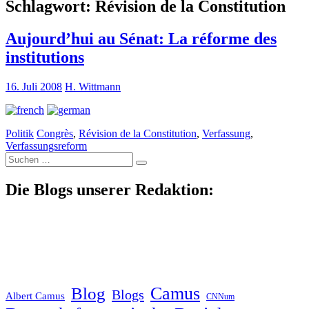
Schlagwort:
Révision de la Constitution
Aujourd’hui au Sénat: La réforme des
institutions
16. Juli 2008
H. Wittmann
Politik
Congrès
,
Révision de la Constitution
,
Verfassung
,
Verfassungsreform
Suche
nach:
Die Blogs unserer Redaktion:
Blog
Camus
Blogs
Albert Camus
CNNum