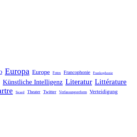
Europa
Europe
O
Francophonie
Fotos
Frankophonie
Literatur
Littérature
Künstliche Intelligenz
rtre
Verteidigung
Twitter
Theater
Verfassungsreform
Sicard