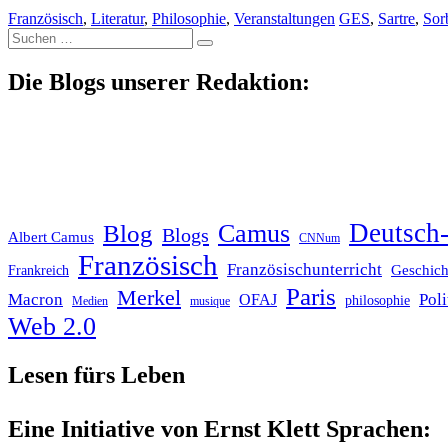
Französisch
,
Literatur
,
Philosophie
,
Veranstaltungen
GES
,
Sartre
,
Sor
Suche
nach:
Die Blogs unserer Redaktion:
Deutsch-
Blog
Camus
Blogs
Albert Camus
CNNum
Französisch
Französischunterricht
Geschich
Frankreich
Paris
Merkel
Macron
Poli
OFAJ
philosophie
Medien
musique
Web 2.0
Lesen fürs Leben
Eine Initiative von Ernst Klett Sprachen: