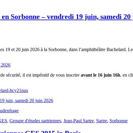
en Sorbonne – vendredi 19 juin, samedi 20 
es 19 et 20 juin 2026 à la Sorbonne, dans l’amphithéâtre Bachelard. Le
e 2026
e sécurité, il est impératif de vous inscrire
avant le 16 juin 16h
, en cl
helard-hcy21pax
Judenfrage
GES
,
Groupe d'études sartriennes
,
Jean-Paul Sartre
,
Sartre
,
Sorbonne