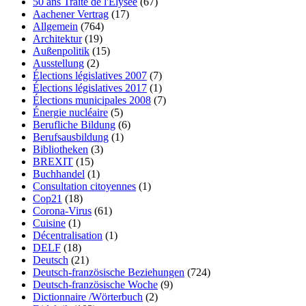
50 ans Traité de l'Élysée
(67)
Aachener Vertrag
(17)
Allgemein
(764)
Architektur
(19)
Außenpolitik
(15)
Ausstellung
(2)
Élections législatives 2007
(7)
Élections législatives 2017
(1)
Élections municipales 2008
(7)
Énergie nucléaire
(5)
Berufliche Bildung
(6)
Berufsausbildung
(1)
Bibliotheken
(3)
BREXIT
(15)
Buchhandel
(1)
Consultation citoyennes
(1)
Cop21
(18)
Corona-Virus
(61)
Cuisine
(1)
Décentralisation
(1)
DELF
(18)
Deutsch
(21)
Deutsch-französische Beziehungen
(724)
Deutsch-französische Woche
(9)
Dictionnaire /Wörterbuch
(2)