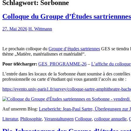
Schlagwort:
Sorbonne
Colloque du Groupe d’Études sartriennnes 
27. Mai 2026
H. Wittmann
Le prochain colloque du
Groupe d’études sartriennes
GES se tiendra l
thème „Matière, matérialismes et matérialité“.
Pour télécharger:
GES_PROGRAMME-26
–
L’affiche du colloqu
L’entrée dans les locaux de la Sorbonne étant soumise à des contrôles d
professionnelle ou carte d’étudiant qui vous garantit l’accès au site :
https://evento.univ-paris1.fr/survey/colloque-sartre-amphitheatre-bac
Auf unserem Blog:
Lesebericht: Jean-Paul Sartre, Überlegungen zur 
Literatur
,
Philosophie
,
Veranstaltungen
Colloque
,
colloque annuelle
,