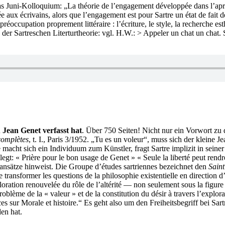
 Juni-Kolloquium: „La théorie de l’engagement développée dans l’après-
 aux écrivains, alors que l’engagement est pour Sartre un état de fait dé
réoccupation proprement littéraire : l’écriture, le style, la recherche es
rn der Sartreschen Literturtheorie: vgl. H.W.: > Appeler un chat un chat.
u Jean Genet verfasst hat
. Über 750 Seiten! Nicht nur ein Vorwort zu
omplètes
, t. I., Paris 3/1952. „Tu es un voleur“, muss sich der kleine 
 macht sich ein Individuum zum Künstler, fragt Sartre implizit in seiner
egt: « Prière pour le bon usage de Genet » « Seule la liberté peut rend
nsätze hinweist. Die Groupe d’études sartriennes bezeichnet den
Sain
se transformer les questions de la philosophie existentielle en direction d
ration renouvelée du rôle de l’altérité — non seulement sous la figure d’
oblème de la « valeur » et de la constitution du désir à travers l’expl
nces sur Morale et histoire.“ Es geht also um den Freiheitsbegriff bei Sa
en hat.