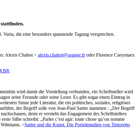
stattfinden.
. Varia, die eine besonders spannende Tagung versprechen.
n: Alexis Chabot >
alexis.chabot@orange.fr
oder Florence Caeymaex
KtXBR
meinhin wird damit die Vorstellung verbunden, ein Schriftsteller wird
gen seine Freunde oder seine Leser. Es gibt sogar einen Eintrag in
testen Sinne jede Literatur, die ein politisches, soziales, religiöses
anführt, der Begriff solle von Jean-Paul Sartre stammen : „Der Begriff
st nachschauen, denn er versteht das Engagement des Schriftstellers
e erste Silbe schreibt: „Parler c’est agir: toute chose qu’on nomme
. Wittmann, >
Sartre und die Kunst. Die Porträtstudien von Tintoretto