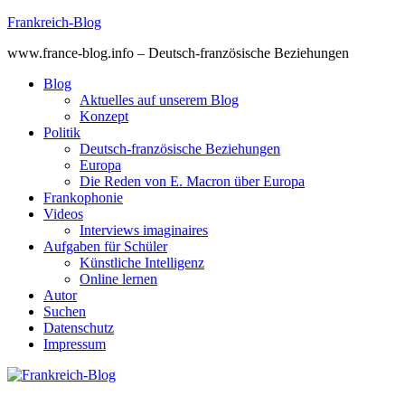
Skip
Frankreich-Blog
to
www.france-blog.info – Deutsch-französische Beziehungen
content
Blog
Aktuelles auf unserem Blog
Konzept
Politik
Deutsch-französische Beziehungen
Europa
Die Reden von E. Macron über Europa
Frankophonie
Videos
Interviews imaginaires
Aufgaben für Schüler
Künstliche Intelligenz
Online lernen
Autor
Suchen
Datenschutz
Impressum