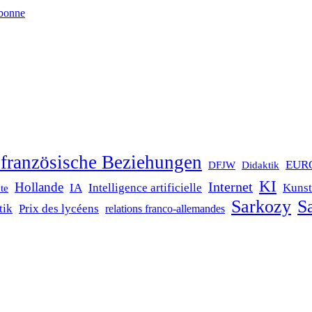
bonne
französische Beziehungen
EUR
DFJW
Didaktik
KI
Internet
Hollande
IA
Intelligence artificielle
Kunst
te
Sarkozy
Sa
tik
Prix des lycéens
relations franco-allemandes