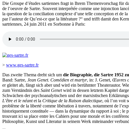
Die Groupe d’études sartiennes fragt in Ihrem Themenvorschag für das
de l’oeuvre de Sartre. Souvent interprétée comme une injonction lancée
la question de la conciliation complexe d’une telle conception et de la p
par l’auteur de Qu’est-ce que la littérature ?“ und trifft damit den Ke
sartriennes, 24 juin 2011 en Sorbonne à Paris:
>
www.ges-sartre.fr
Das zweite Thema dreht sich um
die Biographie, die Sartre 1952 z
Band: Sartre,
Jean Genet. Comédien et martyr
, in: J. Genet,
Œuvres c
er gleitet ab, fängt sich aber und wird ein berühmter Theaterautor. Wie
zum Verständnis des
Saint Genet
wird in dessen letztem Kapitel dargel
Schwächen der psychoanalytischen und der marxistischen Erklärungsa
L’être et le néant
et la
Critique de la Raison dialectique
, où l’on voit 
problème de la liberté comme libération à travers, notamment de l’explo
historiquement constituée — dans la dynamique du rapport à soi ; le pr
trouvant ici sa place entre les Cahiers pour une morale et les confére
Philosophie, Kunst und Literatur in seinem Werk miteinander verbund