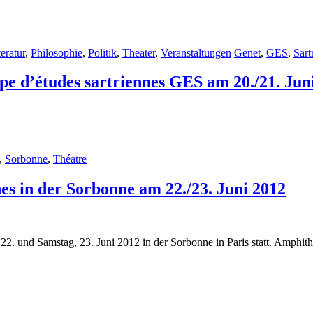
teratur
,
Philosophie
,
Politik
,
Theater
,
Veranstaltungen
Genet
,
GES
,
Sart
pe d’études sartriennes GES am 20./21. Jun
,
Sorbonne
,
Théatre
es in der Sorbonne am 22./23. Juni 2012
 22. und Samstag, 23. Juni 2012 in der Sorbonne in Paris statt. Amphith