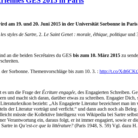
triennes GES 2015 in Paris
ird am 19. und 20. Juni 2015 in der Universität Sorbonne in Paris 
 les styles de Sartre
, 2.
Le Saint Genet : morale, éthique, politique
und 3
sind an die beiden Secrétaires du GES
bis zum 10. März 2015
zu sende
schreiten.
 in der Sorbonne. Themenvorschläge bis zum 10. 3. :
http://t.co/Xdt6C
t es um die Frage der
Écriture engagée
, des Engagierten Schreiben. Ge
 und macht sich daran, darüber etwas zu schreiben. Engagier Dich, sa
 Literaturlexikon bezieht: „Als Engagierte Literatur bezeichnet man im wei
ln der Literatur vorträgt und verficht.“ und dann auch noch als Beleg 
elleicht müsste die Kollektive Intelligenz von Wikipedia bei Sartre selb
einer Verantwortung ein, daraus folgt, er ist immer engagiert, sowie er di
t Sartre in
Qu’est-ce que la littérature?
(Paris 1948, S. 59) Vgl. dazu H