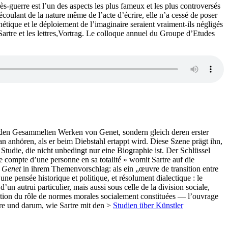
guerre est l’un des aspects les plus fameux et les plus controversés
coulant de la nature même de l’acte d’écrire, elle n’a cessé de poser
thétique et le déploiement de l’imaginaire seraient vraiment-ils négligés
 Sartre et les lettres,Vortrag. Le colloque annuel du Groupe d’Etudes
 den Gesammelten Werken von Genet, sondern gleich deren erster
Jean anhören, als er beim Diebstahl ertappt wird. Diese Szene prägt ihn,
 Studie, die nicht unbedingt nur eine Biographie ist. Der Schlüssel
re compte d’une personne en sa totalité » womit Sartre auf die
t Genet
in ihrem Themenvorschlag: als ein „œuvre de transition entre
’une pensée historique et politique, et résolument dialectique : le
un autrui particulier, mais aussi sous celle de la division sociale,
oration du rôle de normes morales socialement constituées — l’ouvrage
rtre und darum, wie Sartre mit den >
Studien über Künstler