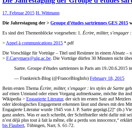
Die Jahrestagung der Groupe d’études sar
17. Februar 2015
H. Wittmann
Die Jahrestagung der >
Groupe d’études sartriennes GES 2015
w
Es sind drei Themenblöcke vorgesehen: 1.
Écrire, militer, s’engager :
>
Appel à communications 2015
*.pdf
Die Vorschläge für Vorträge – Titel und Resümee in einem Absatz – 
>
F.Caeymaex@ulg.ac.be
. Die Vorträge dürfen 30 Minuten nicht über
Sartre. Groupe d'études sartriennes in Paris am 19./20.6.2015
— Frankreich-Blog (@FranceBlogInfo)
February 18, 2015
Beim ersten Thema
Écrire, militer, s’engager : les styles de Sartre
geh
auf einen Umstand oder einen Vorgang aufmerksame, möchte ihn ändern
Wikipedia >
Engagierte Literatur
, der sich im ersten Satz auf Metzlers
oder ideologisches Engagement erkennen lässt und dieses mit den Mitte
Engagierte Literatur wurde 1945 von J. P. Sartre geprägt.[2]“ (ib.) Vi
ganz anders. Was er auch schreibt, der Schriftsteller steht dafür mit s
n’est déjà plus tout à fait la même, elle a perdu son innocence,“ erklär
bis Flaubert
, Tübingen, Narr, S. 61-72.