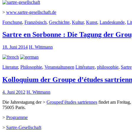
>
www.sartre-gesellschaft.de
Forschung
,
Französisch
,
Geschichte
,
Kultur
,
Kunst
,
Landeskunde
,
Li
Sartre en Sorbonne : Die Tagung der Grou
18. Juni 2014
H. Wittmann
Literatur
,
Philosophie
,
Veranstaltungen
Littérature
,
philosophie
,
Sartre
Kolloquium der Groupe d’études sartrienn
4. Juni 2012
H. Wittmann
Die Jahrestagung der >
Grouped’études sartriennes
findet am Freitag,
75005 Paris.
>
Programme
>
Sartre-Gesellschaft