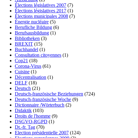
Élections législatives 2007
(7)
Élections législatives 2017
(1)
Élections municipales 2008
(7)
Énergie nucléaire
(5)
Berufliche Bildung
(6)
Berufsausbildung
(1)
Bibliotheken
(3)
BREXIT
(15)
Buchhandel
(1)
Consultation citoyennes
(1)
Cop21
(18)
Corona-Virus
(61)
Cuisine
(1)
Décentralisation
(1)
DELF
(18)
Deutsch
(21)
Deutsch-französische Beziehungen
(724)
Deutsch-französische Woche
(9)
Dictionnaire /Wörterbuch
(2)
Didaktik
(103)
Droits de l'homme
(9)
DSGVO-RGPD
(1)
Dt.-fr. Tag
(70)
Election présidentielle 2007
(124)