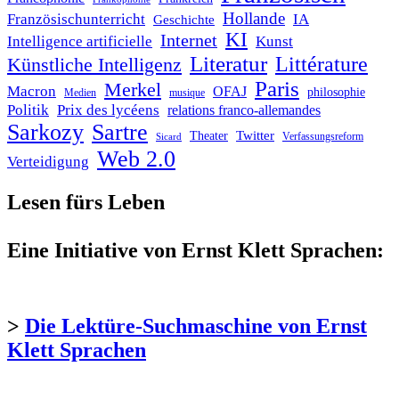
Hollande
Französischunterricht
IA
Geschichte
KI
Internet
Intelligence artificielle
Kunst
Literatur
Littérature
Künstliche Intelligenz
Paris
Merkel
Macron
OFAJ
philosophie
Medien
musique
Politik
Prix des lycéens
relations franco-allemandes
Sarkozy
Sartre
Twitter
Theater
Verfassungsreform
Sicard
Web 2.0
Verteidigung
Lesen fürs Leben
Eine Initiative von Ernst Klett Sprachen:
>
Die Lektüre-Suchmaschine von Ernst
Klett Sprachen