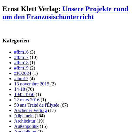
Ernst Klett Verlag:
Unsere Projekte rund
um den Französischunterricht
Kategorien
#fbm16
(3)
#fbm17
(10)
#fbm18
(1)
#fbm19
(2)
#JO2024
(1)
#lbm17
(4)
13 novembre 2015
(2)
14-18
(70)
1945-1950
(1)
22 mars 2016
(1)
50 ans Traité de l'Élysée
(67)
Aachener Vertrag
(17)
Allgemein
(764)
Architektur
(19)
Außenpolitik
(15)
Ausstellung
(2)