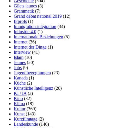
Geschichte
(304)
Gilets jaunes
(8)
Grammatik
(7)
Grand débat national 2019
(12)
IFprofs
(1)
Immigration-intégration
(34)
Industrie 4.0
(1)
Internationale Beziehungen
(5)
Internet
(36)
Internet der Dinge
(1)
Interview
(41)
Islam
(10)
Jeunes
(20)
Jobs
(9)
Jugendbegegnungen
(23)
Kanada
(1)
Küche
(2)
Künstliche Intelligenz
(26)
KI / IA
(3)
Kino
(32)
Klima
(18)
Kultur
(369)
Kunst
(143)
Kurzfilmtage
(2)
Landeskunde
(146)