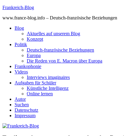
Skip
Frankreich-Blog
to
www.france-blog.info – Deutsch-französische Beziehungen
content
Blog
Aktuelles auf unserem Blog
Konzept
Politik
Deutsch-französische Beziehungen
Europa
Die Reden von E. Macron über Europa
Frankophonie
Videos
Interviews imaginaires
Aufgaben für Schüler
Künstliche Intelligenz
Online lernen
Autor
Suchen
Datenschutz
Impressum