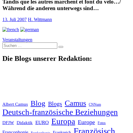
Tandis que les autres marchent et font du vélo…/
Während die anderen unterwegs sind…
13. Juli 2007
H. Wittmann
Veranstaltungen
Suche
nach:
Die Blogs unserer Redaktion:
Blog
Camus
Blogs
Albert Camus
CNNum
Deutsch-französische Beziehungen
Europa
Europe
EURO
DFJW
Didaktik
Fotos
Französisch
Francophonie
Frankreich
Frankophonie