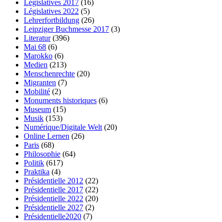
Législatives 2017
(16)
Législatives 2022
(5)
Lehrerfortbildung
(26)
Leipziger Buchmesse 2017
(3)
Literatur
(396)
Mai 68
(6)
Marokko
(6)
Medien
(213)
Menschenrechte
(20)
Migranten
(7)
Mobilité
(2)
Monuments historiques
(6)
Museum
(15)
Musik
(153)
Numérique/Digitale Welt
(20)
Online Lernen
(26)
Paris
(68)
Philosophie
(64)
Politik
(617)
Praktika
(4)
Présidentielle 2012
(22)
Présidentielle 2017
(22)
Présidentielle 2022
(20)
Présidentielle 2027
(2)
Présidentielle2020
(7)