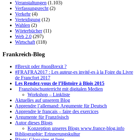
Veranstaltungen
(1.103)
Verfassungsrecht
(2)
Verkehr
(4)
Verteidigung
(12)
Wahlen
(2)
Wörterbücher
(11)
Web 2.0
(297)
Wirtschaft
(118)
Frankreich-Blog
#Brexit oder #nonBrexit ?
#FRAFRA2017 : Les auteur-es invité-es à la Foire du Livre
de Francfort 2017
Les Rendez-vous de l’Histoire à Blois 2015
1.
Französischunterricht mit digitalen Medien
Workshop – Linkliste
Aktuelles auf unserem Blog
Apprendre l’allemand: Argumente für Deutsch
Apprendre le français – faire des exercices
Argumente für Französisch
Autor dieses Blogs
Konzeption unseres Blogs www.france-blog.info
Bibliographie: Erinnerungskultur
Blogs: Glossaires et liens