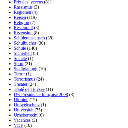
Prix des lycéens
(81)
Rassismus
(3)
Regionen
(4)
Reisen
(119)
Religion
(7)
Restaurant
(3)
Rezension
(8)
Schüleraustausch
(38)
Schulbücher
(30)
Schule
(140)
Sicherheit
(5)
Société
(1)
Sport
(21)
Stadtplanung
(10)
Terror
(1)
Terrorismus
(24)
Theater
(24)
Traité de l'Élysée
(11)
UE Présidence française 2008
(3)
Ukraine
(15)
Umweltschutz
(1)
Universität
(75)
Urheberrecht
(6)
Vacances
(3)
VDF
(10)