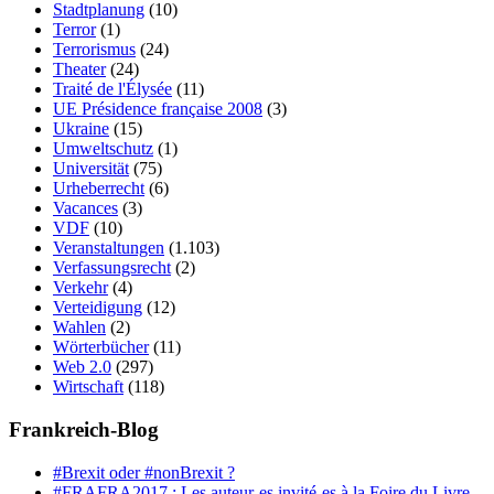
Stadtplanung
(10)
Terror
(1)
Terrorismus
(24)
Theater
(24)
Traité de l'Élysée
(11)
UE Présidence française 2008
(3)
Ukraine
(15)
Umweltschutz
(1)
Universität
(75)
Urheberrecht
(6)
Vacances
(3)
VDF
(10)
Veranstaltungen
(1.103)
Verfassungsrecht
(2)
Verkehr
(4)
Verteidigung
(12)
Wahlen
(2)
Wörterbücher
(11)
Web 2.0
(297)
Wirtschaft
(118)
Frankreich-Blog
#Brexit oder #nonBrexit ?
#FRAFRA2017 : Les auteur-es invité-es à la Foire du Livre