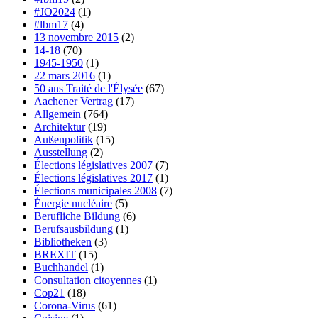
#JO2024
(1)
#lbm17
(4)
13 novembre 2015
(2)
14-18
(70)
1945-1950
(1)
22 mars 2016
(1)
50 ans Traité de l'Élysée
(67)
Aachener Vertrag
(17)
Allgemein
(764)
Architektur
(19)
Außenpolitik
(15)
Ausstellung
(2)
Élections législatives 2007
(7)
Élections législatives 2017
(1)
Élections municipales 2008
(7)
Énergie nucléaire
(5)
Berufliche Bildung
(6)
Berufsausbildung
(1)
Bibliotheken
(3)
BREXIT
(15)
Buchhandel
(1)
Consultation citoyennes
(1)
Cop21
(18)
Corona-Virus
(61)