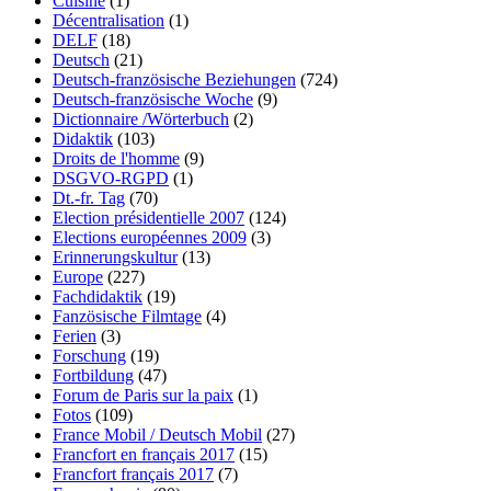
Cuisine
(1)
Décentralisation
(1)
DELF
(18)
Deutsch
(21)
Deutsch-französische Beziehungen
(724)
Deutsch-französische Woche
(9)
Dictionnaire /Wörterbuch
(2)
Didaktik
(103)
Droits de l'homme
(9)
DSGVO-RGPD
(1)
Dt.-fr. Tag
(70)
Election présidentielle 2007
(124)
Elections européennes 2009
(3)
Erinnerungskultur
(13)
Europe
(227)
Fachdidaktik
(19)
Fanzösische Filmtage
(4)
Ferien
(3)
Forschung
(19)
Fortbildung
(47)
Forum de Paris sur la paix
(1)
Fotos
(109)
France Mobil / Deutsch Mobil
(27)
Francfort en français 2017
(15)
Francfort français 2017
(7)