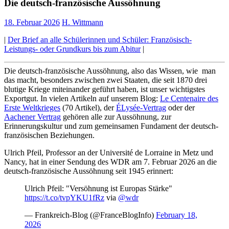
Die deutsch-französische Aussöhnung
18. Februar 2026
H. Wittmann
|
Der Brief an alle Schülerinnen und Schüler: Französisch-
Leistungs- oder Grundkurs bis zum Abitur
|
Die deutsch-französische Aussöhnung, also das Wissen, wie man
das macht, besonders zwischen zwei Staaten, die seit 1870 drei
blutige Kriege miteinander geführt haben, ist unser wichtigstes
Exportgut. In vielen Artikeln auf unserem Blog:
Le Centenaire des
Erste Weltkrieges
(70 Artikel), der
ÉLysée-Vertrag
oder der
Aachener Vertrag
gehören alle zur Aussöhnung, zur
Erinnerungskultur und zum gemeinsamen Fundament der deutsch-
französischen Beziehungen.
Ulrich Pfeil, Professor an der Université de Lorraine in Metz und
Nancy, hat in einer Sendung des WDR am 7. Februar 2026 an die
deutsch-französische Aussöhnung seit 1945 erinnert:
Ulrich Pfeil: "Versöhnung ist Europas Stärke"
https://t.co/tvpYKU1fRz
via
@wdr
— Frankreich-Blog (@FranceBlogInfo)
February 18,
2026