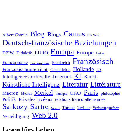
Blog
Camus
Blogs
Albert Camus
CNNum
Deutsch-französische Beziehungen
Europa
Europe
EURO
DFJW
Didaktik
Fotos
Französisch
Francophonie
Frankreich
Frankophonie
Hollande
Französischunterricht
IA
Geschichte
KI
Internet
Intelligence artificielle
Kunst
Literatur
Littérature
Künstliche Intelligenz
Paris
Merkel
Macron
OFAJ
philosophie
Medien
musique
Politik
Prix des lycéens
relations franco-allemandes
Sarkozy
Sartre
Twitter
Theater
Verfassungsreform
Sicard
Web 2.0
Verteidigung
Lesen fürs Leben