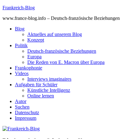
Skip
Frankreich-Blog
to
www.france-blog.info – Deutsch-französische Beziehungen
content
Blog
Aktuelles auf unserem Blog
Konzept
Politik
Deutsch-französische Beziehungen
Europa
Die Reden von E. Macron über Europa
Frankophonie
Videos
Interviews imaginaires
Aufgaben für Schüler
Künstliche Intelligenz
Online lernen
Autor
Suchen
Datenschutz
Impressum