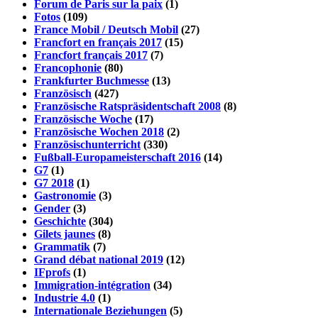
Forum de Paris sur la paix
(1)
Fotos
(109)
France Mobil / Deutsch Mobil
(27)
Francfort en français 2017
(15)
Francfort français 2017
(7)
Francophonie
(80)
Frankfurter Buchmesse
(13)
Französisch
(427)
Französische Ratspräsidentschaft 2008
(8)
Französische Woche
(17)
Französische Wochen 2018
(2)
Französischunterricht
(330)
Fußball-Europameisterschaft 2016
(14)
G7
(1)
G7 2018
(1)
Gastronomie
(3)
Gender
(3)
Geschichte
(304)
Gilets jaunes
(8)
Grammatik
(7)
Grand débat national 2019
(12)
IFprofs
(1)
Immigration-intégration
(34)
Industrie 4.0
(1)
Internationale Beziehungen
(5)