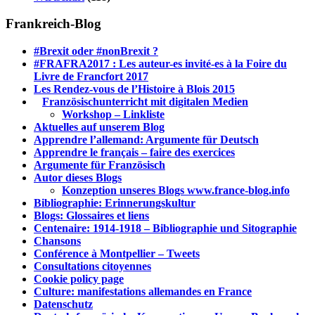
Frankreich-Blog
#Brexit oder #nonBrexit ?
#FRAFRA2017 : Les auteur-es invité-es à la Foire du
Livre de Francfort 2017
Les Rendez-vous de l’Histoire à Blois 2015
1.
Französischunterricht mit digitalen Medien
Workshop – Linkliste
Aktuelles auf unserem Blog
Apprendre l’allemand: Argumente für Deutsch
Apprendre le français – faire des exercices
Argumente für Französisch
Autor dieses Blogs
Konzeption unseres Blogs www.france-blog.info
Bibliographie: Erinnerungskultur
Blogs: Glossaires et liens
Centenaire: 1914-1918 – Bibliographie und Sitographie
Chansons
Conférence à Montpellier – Tweets
Consultations citoyennes
Cookie policy page
Culture: manifestations allemandes en France
Datenschutz