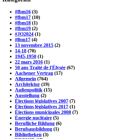
#fbm16
(3)
#fbm17
(10)
#fbm18
(1)
#fbm19
(2)
#JO2024
(1)
#lbm17
(4)
13 novembre 2015
(2)
14-18
(70)
1945-1950
(1)
22 mars 2016
(1)
50 ans Traité de l'Élysée
(67)
Aachener Vertrag
(17)
Allgemein
(764)
Architektur
(19)
Außenpolitik
(15)
Ausstellung
(2)
Élections législatives 2007
(7)
Élections législatives 2017
(1)
Élections municipales 2008
(7)
Énergie nucléaire
(5)
Berufliche Bildung
(6)
Berufsausbildung
(1)
Bibliotheken
(3)