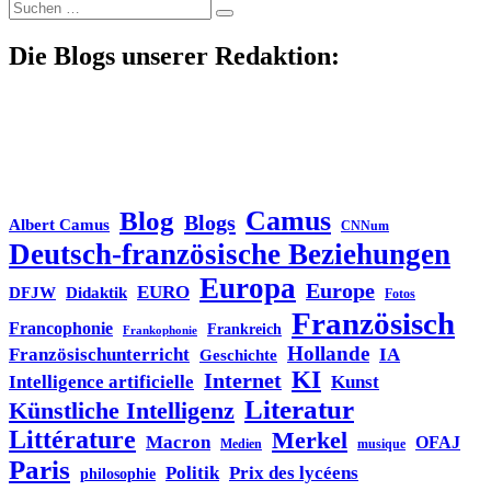
Suche
nach:
Die Blogs unserer Redaktion:
Blog
Camus
Blogs
Albert Camus
CNNum
Deutsch-französische Beziehungen
Europa
Europe
EURO
DFJW
Didaktik
Fotos
Französisch
Francophonie
Frankreich
Frankophonie
Hollande
Französischunterricht
IA
Geschichte
KI
Internet
Intelligence artificielle
Kunst
Literatur
Künstliche Intelligenz
Littérature
Merkel
Macron
OFAJ
Medien
musique
Paris
Politik
Prix des lycéens
philosophie