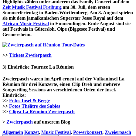
Highlights zählen unter anderem das Family Concert auf dem
Zelt Musik Festival Freiburg
am 30. Juli, dem ersten
Sommerferientag in Baden-Württemberg. Am 8. August spielen
sie mit dem jamaikanischen Superstar Jesse Royal auf dem
African Music Festival
in Emmendingen. Ende August sind sie
auf Festivals in Gütersloh, Olpe (Biggesee Festival) und
Germersheim.
Tour-Dates
>>
Tickets Zweierpasch
3) Eindrücke Tournee La Réunion
Zweierpasch waren im April erneut auf der Vulkaninsel La
Réunion für drei Konzerte, einen Clip Dreh und mehrere
Songwriting Sessions an verschiedenen Orten der Insel.
Eindrücke:
>>
Fotos Insel & Berge
>>
Fotos Théâtre des Sables
>>
Clips: La Réunion Zweierpasch
>
Zweierpasch
auf unserem Blog
Allgemein
Konzet
,
Music Festival
,
Powerkonzert
,
Zweierpasch