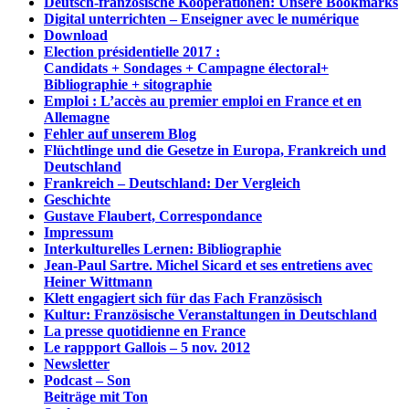
Deutsch-französische Kooperationen: Unsere Bookmarks
Digital unterrichten – Enseigner avec le numérique
Download
Election présidentielle 2017 :
Candidats + Sondages + Campagne électoral+
Bibliographie + sitographie
Emploi : L’accès au premier emploi en France et en
Allemagne
Fehler auf unserem Blog
Flüchtlinge und die Gesetze in Europa, Frankreich und
Deutschland
Frankreich – Deutschland: Der Vergleich
Geschichte
Gustave Flaubert, Correspondance
Impressum
Interkulturelles Lernen: Bibliographie
Jean-Paul Sartre. Michel Sicard et ses entretiens avec
Heiner Wittmann
Klett engagiert sich für das Fach Französisch
Kultur: Französische Veranstaltungen in Deutschland
La presse quotidienne en France
Le rappport Gallois – 5 nov. 2012
Newsletter
Podcast – Son
Beiträge mit Ton