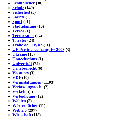
Schulbücher
(30)
Schule
(140)
Sicherheit
(5)
Société
(1)
Sport
(21)
Stadtplanung
(10)
Terror
(1)
Terrorismus
(24)
Theater
(24)
Traité de l'Élysée
(11)
UE Présidence française 2008
(3)
Ukraine
(15)
Umweltschutz
(1)
Universität
(75)
Urheberrecht
(6)
Vacances
(3)
VDF
(10)
Veranstaltungen
(1.103)
Verfassungsrecht
(2)
Verkehr
(4)
Verteidigung
(12)
Wahlen
(2)
Wörterbücher
(11)
Web 2.0
(297)
Wirtschaft
(118)