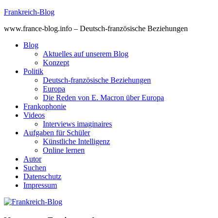
Skip
Frankreich-Blog
to
www.france-blog.info – Deutsch-französische Beziehungen
content
Blog
Aktuelles auf unserem Blog
Konzept
Politik
Deutsch-französische Beziehungen
Europa
Die Reden von E. Macron über Europa
Frankophonie
Videos
Interviews imaginaires
Aufgaben für Schüler
Künstliche Intelligenz
Online lernen
Autor
Suchen
Datenschutz
Impressum