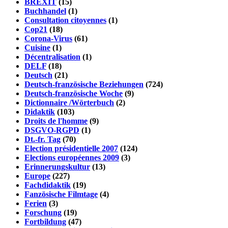
BREXIT
(15)
Buchhandel
(1)
Consultation citoyennes
(1)
Cop21
(18)
Corona-Virus
(61)
Cuisine
(1)
Décentralisation
(1)
DELF
(18)
Deutsch
(21)
Deutsch-französische Beziehungen
(724)
Deutsch-französische Woche
(9)
Dictionnaire /Wörterbuch
(2)
Didaktik
(103)
Droits de l'homme
(9)
DSGVO-RGPD
(1)
Dt.-fr. Tag
(70)
Election présidentielle 2007
(124)
Elections européennes 2009
(3)
Erinnerungskultur
(13)
Europe
(227)
Fachdidaktik
(19)
Fanzösische Filmtage
(4)
Ferien
(3)
Forschung
(19)
Fortbildung
(47)