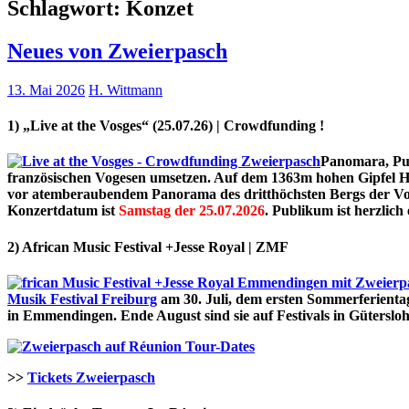
Schlagwort:
Konzet
Neues von Zweierpasch
13. Mai 2026
H. Wittmann
1) „Live at the Vosges“ (25.07.26)
| Crowdfunding !
Panomara, Pub
französischen Vogesen umsetzen. Auf dem 1363m hohen Gipfel Ho
vor atemberaubendem Panorama des dritthöchsten Bergs der Vog
Konzertdatum ist
Samstag der 25.07.2026
. Publikum ist herzlich 
2) African Music Festival +Jesse Royal | ZMF
Musik Festival Freiburg
am 30. Juli, dem ersten Sommerferienta
in Emmendingen. Ende August sind sie auf Festivals in Gütersloh
Tour-Dates
>>
Tickets Zweierpasch