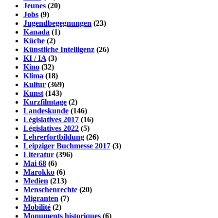
Jeunes
(20)
Jobs
(9)
Jugendbegegnungen
(23)
Kanada
(1)
Küche
(2)
Künstliche Intelligenz
(26)
KI / IA
(3)
Kino
(32)
Klima
(18)
Kultur
(369)
Kunst
(143)
Kurzfilmtage
(2)
Landeskunde
(146)
Législatives 2017
(16)
Législatives 2022
(5)
Lehrerfortbildung
(26)
Leipziger Buchmesse 2017
(3)
Literatur
(396)
Mai 68
(6)
Marokko
(6)
Medien
(213)
Menschenrechte
(20)
Migranten
(7)
Mobilité
(2)
Monuments historiques
(6)