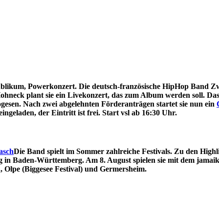
likum, Powerkonzert. Die deutsch-französische HipHop Band Zwe
hneck plant sie ein Livekonzert, das zum Album werden soll. Das
esen. Nach zwei abgelehnten Förderanträgen startet sie nun ein
eingeladen, der Eintritt ist frei. Start vsl ab 16:30 Uhr.
Die Band spielt im Sommer zahlreiche Festivals. Zu den High
g in Baden-Württemberg. Am 8. August spielen sie mit dem jamai
, Olpe (Biggesee Festival) und Germersheim.