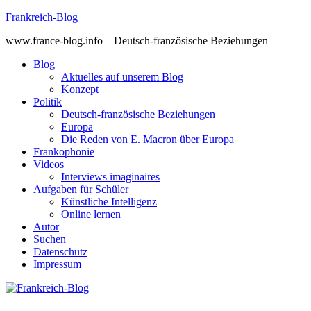
Skip
Frankreich-Blog
to
www.france-blog.info – Deutsch-französische Beziehungen
content
Blog
Aktuelles auf unserem Blog
Konzept
Politik
Deutsch-französische Beziehungen
Europa
Die Reden von E. Macron über Europa
Frankophonie
Videos
Interviews imaginaires
Aufgaben für Schüler
Künstliche Intelligenz
Online lernen
Autor
Suchen
Datenschutz
Impressum