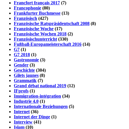
Francfort français 2017
(7)
Francophonie
(80)
Frankfurter Buchmesse
(13)
Französisch
(427)
Französische Ratspräsidentschaft 2008
(8)
Französische Woche
(17)
Französische Wochen 2018
(2)
Französischunterricht
(330)
Fußball-Europameisterschaft 2016
(14)
G7
(1)
G7 2018
(1)
Gastronomie
(3)
Gender
(3)
Geschichte
(304)
Gilets jaunes
(8)
Grammatik
(7)
Grand débat national 2019
(12)
IFprofs
(1)
Immigration-intégration
(34)
Industrie 4.0
(1)
Internationale Beziehungen
(5)
Internet
(36)
Internet der Dinge
(1)
Interview
(41)
Islam
(10)