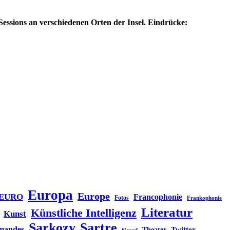
essions an verschiedenen Orten der Insel. Eindrücke:
Europa
Europe
EURO
Francophonie
Fotos
Frankophonie
Literatur
Künstliche Intelligenz
Kunst
Sarkozy
Sartre
emandes
Twitter
Theater