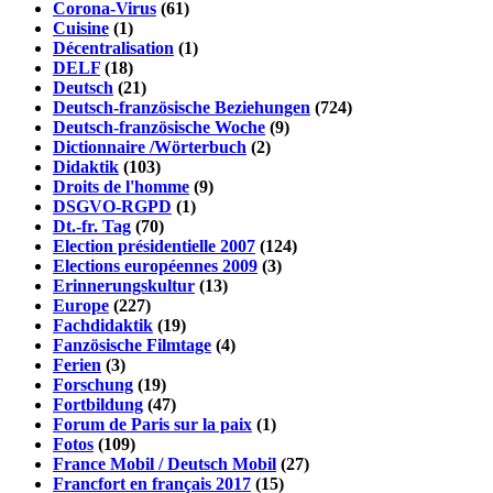
Corona-Virus
(61)
Cuisine
(1)
Décentralisation
(1)
DELF
(18)
Deutsch
(21)
Deutsch-französische Beziehungen
(724)
Deutsch-französische Woche
(9)
Dictionnaire /Wörterbuch
(2)
Didaktik
(103)
Droits de l'homme
(9)
DSGVO-RGPD
(1)
Dt.-fr. Tag
(70)
Election présidentielle 2007
(124)
Elections européennes 2009
(3)
Erinnerungskultur
(13)
Europe
(227)
Fachdidaktik
(19)
Fanzösische Filmtage
(4)
Ferien
(3)
Forschung
(19)
Fortbildung
(47)
Forum de Paris sur la paix
(1)
Fotos
(109)
France Mobil / Deutsch Mobil
(27)
Francfort en français 2017
(15)