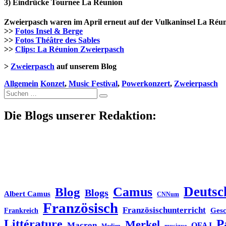
3) Eindrücke Tournee La Réunion
Zweierpasch waren im April erneut auf der Vulkaninsel La Réuni
>>
Fotos Insel & Berge
>>
Fotos Théâtre des Sables
>>
Clips: La Réunion Zweierpasch
>
Zweierpasch
auf unserem Blog
Allgemein
Konzet
,
Music Festival
,
Powerkonzert
,
Zweierpasch
Suche
nach:
Die Blogs unserer Redaktion:
Deutsc
Blog
Camus
Blogs
Albert Camus
CNNum
Französisch
Französischunterricht
Gesc
Frankreich
P
Littérature
Merkel
Macron
OFAJ