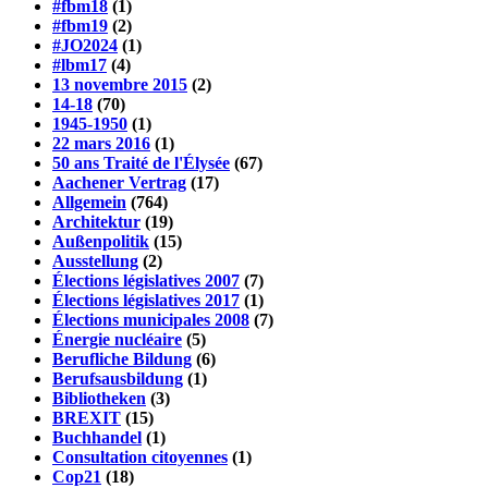
#fbm18
(1)
#fbm19
(2)
#JO2024
(1)
#lbm17
(4)
13 novembre 2015
(2)
14-18
(70)
1945-1950
(1)
22 mars 2016
(1)
50 ans Traité de l'Élysée
(67)
Aachener Vertrag
(17)
Allgemein
(764)
Architektur
(19)
Außenpolitik
(15)
Ausstellung
(2)
Élections législatives 2007
(7)
Élections législatives 2017
(1)
Élections municipales 2008
(7)
Énergie nucléaire
(5)
Berufliche Bildung
(6)
Berufsausbildung
(1)
Bibliotheken
(3)
BREXIT
(15)
Buchhandel
(1)
Consultation citoyennes
(1)
Cop21
(18)