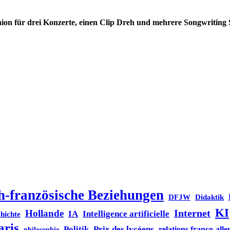
on für drei Konzerte, einen Clip Dreh und mehrere Songwriting S
h-französische Beziehungen
DFJW
Didaktik
KI
Internet
Hollande
IA
Intelligence artificielle
hichte
aris
Politik
Prix des lycéens
relations franco-all
philosophie