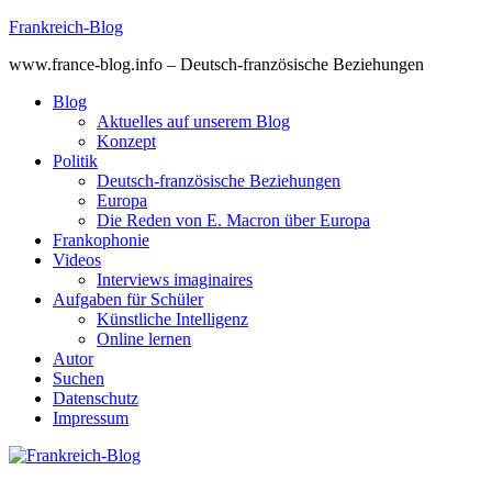
Skip
Frankreich-Blog
to
www.france-blog.info – Deutsch-französische Beziehungen
content
Blog
Aktuelles auf unserem Blog
Konzept
Politik
Deutsch-französische Beziehungen
Europa
Die Reden von E. Macron über Europa
Frankophonie
Videos
Interviews imaginaires
Aufgaben für Schüler
Künstliche Intelligenz
Online lernen
Autor
Suchen
Datenschutz
Impressum