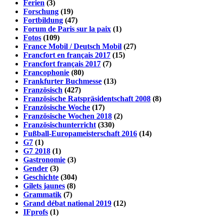
Ferien
(3)
Forschung
(19)
Fortbildung
(47)
Forum de Paris sur la paix
(1)
Fotos
(109)
France Mobil / Deutsch Mobil
(27)
Francfort en français 2017
(15)
Francfort français 2017
(7)
Francophonie
(80)
Frankfurter Buchmesse
(13)
Französisch
(427)
Französische Ratspräsidentschaft 2008
(8)
Französische Woche
(17)
Französische Wochen 2018
(2)
Französischunterricht
(330)
Fußball-Europameisterschaft 2016
(14)
G7
(1)
G7 2018
(1)
Gastronomie
(3)
Gender
(3)
Geschichte
(304)
Gilets jaunes
(8)
Grammatik
(7)
Grand débat national 2019
(12)
IFprofs
(1)