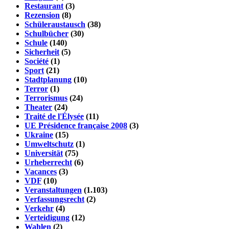
Restaurant
(3)
Rezension
(8)
Schüleraustausch
(38)
Schulbücher
(30)
Schule
(140)
Sicherheit
(5)
Société
(1)
Sport
(21)
Stadtplanung
(10)
Terror
(1)
Terrorismus
(24)
Theater
(24)
Traité de l'Élysée
(11)
UE Présidence française 2008
(3)
Ukraine
(15)
Umweltschutz
(1)
Universität
(75)
Urheberrecht
(6)
Vacances
(3)
VDF
(10)
Veranstaltungen
(1.103)
Verfassungsrecht
(2)
Verkehr
(4)
Verteidigung
(12)
Wahlen
(2)