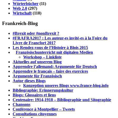
Wörterbücher
(11)
Web 2.0
(297)
Wirtschaft
(118)
Frankreich-Blog
#Brexit oder #nonBrexit ?
#FRAFRA2017 : Les auteur-es invité-es à la Foire du
Livre de Francfort 2017
Les Rendez-vous de l’Histoire à Blois 2015
1.
Französischunterricht mit digitalen Medien
Workshop – Linkliste
Aktuelles auf unserem Blog
Apprendre l’allemand: Argumente für Deutsch
Apprendre le français – faire des exercices
Argumente für Französisch
Autor dieses Blogs
Konzeption unseres Blogs www.france-blog.info
Bibliographie: Erinnerungskultur
Blogs: Glossaires et liens
Centenaire: 1914-1918 – Bibliographie und Sitographie
Chansons
Conférence à Montpellier – Tweets
Consultations citoyennes