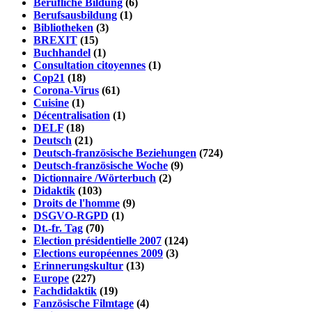
Berufliche Bildung
(6)
Berufsausbildung
(1)
Bibliotheken
(3)
BREXIT
(15)
Buchhandel
(1)
Consultation citoyennes
(1)
Cop21
(18)
Corona-Virus
(61)
Cuisine
(1)
Décentralisation
(1)
DELF
(18)
Deutsch
(21)
Deutsch-französische Beziehungen
(724)
Deutsch-französische Woche
(9)
Dictionnaire /Wörterbuch
(2)
Didaktik
(103)
Droits de l'homme
(9)
DSGVO-RGPD
(1)
Dt.-fr. Tag
(70)
Election présidentielle 2007
(124)
Elections européennes 2009
(3)
Erinnerungskultur
(13)
Europe
(227)
Fachdidaktik
(19)
Fanzösische Filmtage
(4)