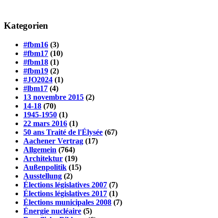
Kategorien
#fbm16
(3)
#fbm17
(10)
#fbm18
(1)
#fbm19
(2)
#JO2024
(1)
#lbm17
(4)
13 novembre 2015
(2)
14-18
(70)
1945-1950
(1)
22 mars 2016
(1)
50 ans Traité de l'Élysée
(67)
Aachener Vertrag
(17)
Allgemein
(764)
Architektur
(19)
Außenpolitik
(15)
Ausstellung
(2)
Élections législatives 2007
(7)
Élections législatives 2017
(1)
Élections municipales 2008
(7)
Énergie nucléaire
(5)