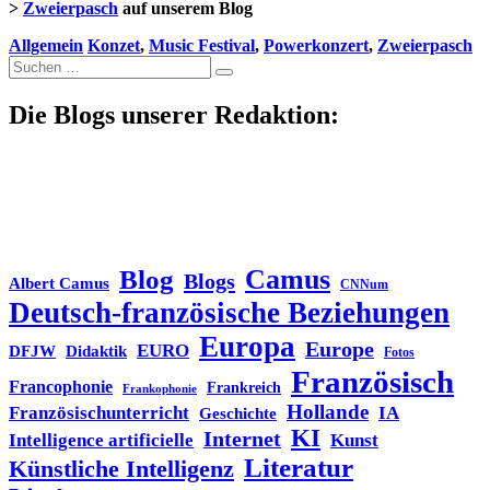
>
Zweierpasch
auf unserem Blog
Allgemein
Konzet
,
Music Festival
,
Powerkonzert
,
Zweierpasch
Suche
nach:
Die Blogs unserer Redaktion:
Blog
Camus
Blogs
Albert Camus
CNNum
Deutsch-französische Beziehungen
Europa
Europe
EURO
DFJW
Didaktik
Fotos
Französisch
Francophonie
Frankreich
Frankophonie
Hollande
Französischunterricht
IA
Geschichte
KI
Internet
Intelligence artificielle
Kunst
Literatur
Künstliche Intelligenz