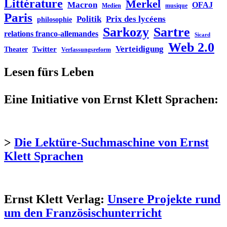
Littérature
Merkel
Macron
OFAJ
Medien
musique
Paris
Politik
Prix des lycéens
philosophie
Sarkozy
Sartre
relations franco-allemandes
Sicard
Web 2.0
Verteidigung
Twitter
Theater
Verfassungsreform
Lesen fürs Leben
Eine Initiative von Ernst Klett Sprachen:
>
Die Lektüre-Suchmaschine von Ernst
Klett Sprachen
Ernst Klett Verlag:
Unsere Projekte rund
um den Französischunterricht