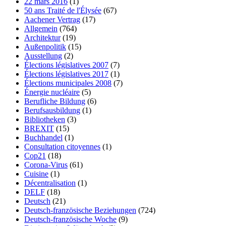
22 mars 2016
(1)
50 ans Traité de l'Élysée
(67)
Aachener Vertrag
(17)
Allgemein
(764)
Architektur
(19)
Außenpolitik
(15)
Ausstellung
(2)
Élections législatives 2007
(7)
Élections législatives 2017
(1)
Élections municipales 2008
(7)
Énergie nucléaire
(5)
Berufliche Bildung
(6)
Berufsausbildung
(1)
Bibliotheken
(3)
BREXIT
(15)
Buchhandel
(1)
Consultation citoyennes
(1)
Cop21
(18)
Corona-Virus
(61)
Cuisine
(1)
Décentralisation
(1)
DELF
(18)
Deutsch
(21)
Deutsch-französische Beziehungen
(724)
Deutsch-französische Woche
(9)