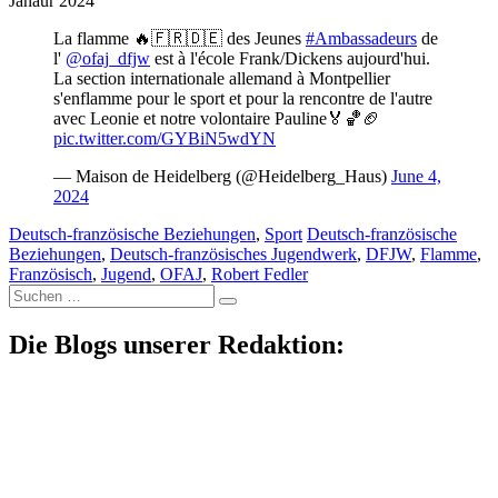
Janaur 2024
La flamme 🔥🇫🇷🇩🇪 des Jeunes
#Ambassadeurs
de
l'
@ofaj_dfjw
est à l'école Frank/Dickens aujourd'hui.
La section internationale allemand à Montpellier
s'enflamme pour le sport et pour la rencontre de l'autre
avec Leonie et notre volontaire Pauline🏅🏀🏈
pic.twitter.com/GYBiN5wdYN
— Maison de Heidelberg (@Heidelberg_Haus)
June 4,
2024
Deutsch-französische Beziehungen
,
Sport
Deutsch-französische
Beziehungen
,
Deutsch-französisches Jugendwerk
,
DFJW
,
Flamme
,
Französisch
,
Jugend
,
OFAJ
,
Robert Fedler
Suche
nach:
Die Blogs unserer Redaktion: