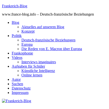
Skip
Frankreich-Blog
to
www.france-blog.info – Deutsch-französische Beziehungen
content
Blog
Aktuelles auf unserem Blog
Konzept
Politik
Deutsch-französische Beziehungen
Europa
Die Reden von E. Macron über Europa
Frankophonie
Videos
Interviews imaginaires
Aufgaben für Schüler
Künstliche Intelligenz
Online lernen
Autor
Suchen
Datenschutz
Impressum