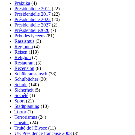
Praktika
(4)
Présidentielle 2012
(22)
Présidentielle 2017
(22)
Présidentielle 2022
(20)
Présidentielle 2027
(2)
Présidentielle2020
(7)
Prix des lycéens
(81)
Rassismus
(3)
Regionen
(4)
Reisen
(119)
Religion
(7)
Restaurant
(3)
Rezension
(8)
Schüleraustausch
(38)
Schulbücher
(30)
Schule
(140)
Sicherheit
(5)
Société
(1)
Sport
(21)
Stadtplanung
(10)
Terror
(1)
Terrorismus
(24)
Theater
(24)
Traité de l'Élysée
(11)
UE Présidence française 2008
(3)