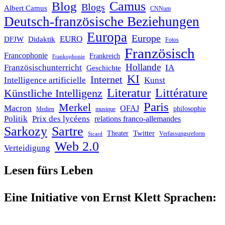
Blog
Camus
Blogs
Albert Camus
CNNum
Deutsch-französische Beziehungen
Europa
Europe
EURO
DFJW
Didaktik
Fotos
Französisch
Francophonie
Frankreich
Frankophonie
Hollande
Französischunterricht
IA
Geschichte
KI
Internet
Intelligence artificielle
Kunst
Literatur
Littérature
Künstliche Intelligenz
Paris
Merkel
Macron
OFAJ
philosophie
Medien
musique
Politik
Prix des lycéens
relations franco-allemandes
Sarkozy
Sartre
Twitter
Theater
Verfassungsreform
Sicard
Web 2.0
Verteidigung
Lesen fürs Leben
Eine Initiative von Ernst Klett Sprachen: