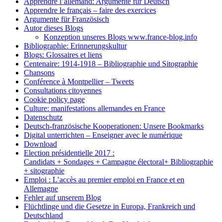
Apprendre l’allemand: Argumente für Deutsch
Apprendre le français – faire des exercices
Argumente für Französisch
Autor dieses Blogs
Konzeption unseres Blogs www.france-blog.info
Bibliographie: Erinnerungskultur
Blogs: Glossaires et liens
Centenaire: 1914-1918 – Bibliographie und Sitographie
Chansons
Conférence à Montpellier – Tweets
Consultations citoyennes
Cookie policy page
Culture: manifestations allemandes en France
Datenschutz
Deutsch-französische Kooperationen: Unsere Bookmarks
Digital unterrichten – Enseigner avec le numérique
Download
Election présidentielle 2017 :
Candidats + Sondages + Campagne électoral+ Bibliographie
+ sitographie
Emploi : L’accès au premier emploi en France et en
Allemagne
Fehler auf unserem Blog
Flüchtlinge und die Gesetze in Europa, Frankreich und
Deutschland