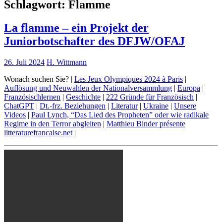
Schlagwort:
Flamme
La flamme – ein Projekt der
Juniorbotschafter des DFJW/OFAJ
26. Juli 2024
H. Wittmann
Wonach suchen Sie? |
Les Jeux Olympiques 2024 à Paris
|
Auflösung und Neuwahlen der Nationalversammlung
|
Europa
|
Französischlernen
|
Geschichte
|
222 Gründe für Französisch
|
ChatGPT
|
Dt.-frz. Beziehungen
|
Literatur
|
Ukraine
|
Unsere
Videos
|
Paul Lynch, “Das Lied des Propheten” oder wie radikale
Regime in den Terror abgleiten
|
Matthieu Binder présente
litteraturefrancaise.net
|