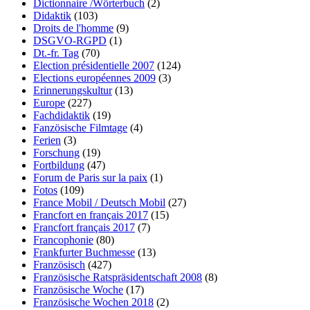
Dictionnaire /Wörterbuch
(2)
Didaktik
(103)
Droits de l'homme
(9)
DSGVO-RGPD
(1)
Dt.-fr. Tag
(70)
Election présidentielle 2007
(124)
Elections européennes 2009
(3)
Erinnerungskultur
(13)
Europe
(227)
Fachdidaktik
(19)
Fanzösische Filmtage
(4)
Ferien
(3)
Forschung
(19)
Fortbildung
(47)
Forum de Paris sur la paix
(1)
Fotos
(109)
France Mobil / Deutsch Mobil
(27)
Francfort en français 2017
(15)
Francfort français 2017
(7)
Francophonie
(80)
Frankfurter Buchmesse
(13)
Französisch
(427)
Französische Ratspräsidentschaft 2008
(8)
Französische Woche
(17)
Französische Wochen 2018
(2)