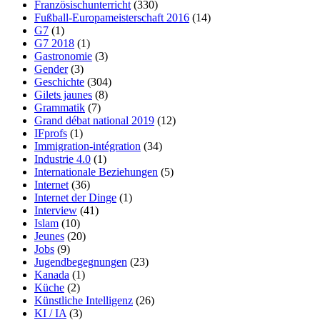
Französischunterricht
(330)
Fußball-Europameisterschaft 2016
(14)
G7
(1)
G7 2018
(1)
Gastronomie
(3)
Gender
(3)
Geschichte
(304)
Gilets jaunes
(8)
Grammatik
(7)
Grand débat national 2019
(12)
IFprofs
(1)
Immigration-intégration
(34)
Industrie 4.0
(1)
Internationale Beziehungen
(5)
Internet
(36)
Internet der Dinge
(1)
Interview
(41)
Islam
(10)
Jeunes
(20)
Jobs
(9)
Jugendbegegnungen
(23)
Kanada
(1)
Küche
(2)
Künstliche Intelligenz
(26)
KI / IA
(3)