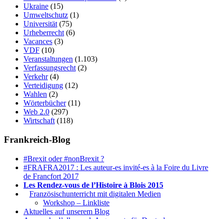
Ukraine
(15)
Umweltschutz
(1)
Universität
(75)
Urheberrecht
(6)
Vacances
(3)
VDF
(10)
Veranstaltungen
(1.103)
Verfassungsrecht
(2)
Verkehr
(4)
Verteidigung
(12)
Wahlen
(2)
Wörterbücher
(11)
Web 2.0
(297)
Wirtschaft
(118)
Frankreich-Blog
#Brexit oder #nonBrexit ?
#FRAFRA2017 : Les auteur-es invité-es à la Foire du Livre
de Francfort 2017
Les Rendez-vous de l’Histoire à Blois 2015
1.
Französischunterricht mit digitalen Medien
Workshop – Linkliste
Aktuelles auf unserem Blog