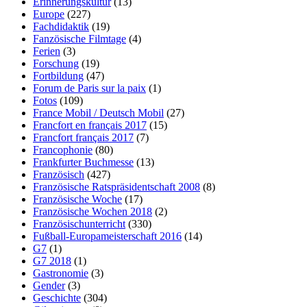
Erinnerungskultur
(13)
Europe
(227)
Fachdidaktik
(19)
Fanzösische Filmtage
(4)
Ferien
(3)
Forschung
(19)
Fortbildung
(47)
Forum de Paris sur la paix
(1)
Fotos
(109)
France Mobil / Deutsch Mobil
(27)
Francfort en français 2017
(15)
Francfort français 2017
(7)
Francophonie
(80)
Frankfurter Buchmesse
(13)
Französisch
(427)
Französische Ratspräsidentschaft 2008
(8)
Französische Woche
(17)
Französische Wochen 2018
(2)
Französischunterricht
(330)
Fußball-Europameisterschaft 2016
(14)
G7
(1)
G7 2018
(1)
Gastronomie
(3)
Gender
(3)
Geschichte
(304)