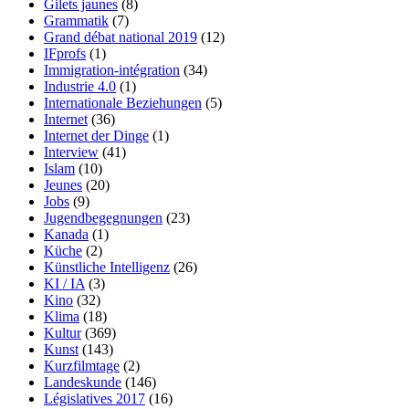
Gilets jaunes
(8)
Grammatik
(7)
Grand débat national 2019
(12)
IFprofs
(1)
Immigration-intégration
(34)
Industrie 4.0
(1)
Internationale Beziehungen
(5)
Internet
(36)
Internet der Dinge
(1)
Interview
(41)
Islam
(10)
Jeunes
(20)
Jobs
(9)
Jugendbegegnungen
(23)
Kanada
(1)
Küche
(2)
Künstliche Intelligenz
(26)
KI / IA
(3)
Kino
(32)
Klima
(18)
Kultur
(369)
Kunst
(143)
Kurzfilmtage
(2)
Landeskunde
(146)
Législatives 2017
(16)