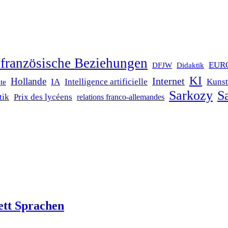
französische Beziehungen
EUR
DFJW
Didaktik
KI
Internet
Hollande
IA
Intelligence artificielle
Kunst
te
Sarkozy
Sa
tik
Prix des lycéens
relations franco-allemandes
ett Sprachen