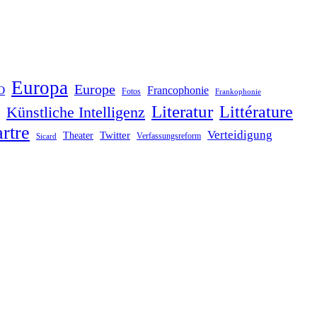
Europa
Europe
O
Francophonie
Fotos
Frankophonie
Literatur
Littérature
Künstliche Intelligenz
rtre
Verteidigung
Twitter
Theater
Verfassungsreform
Sicard