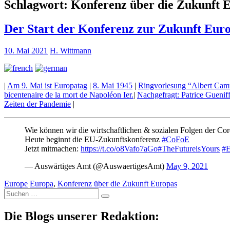
Schlagwort:
Konferenz über die Zukunft 
Der Start der Konferenz zur Zukunft Eur
10. Mai 2021
H. Wittmann
|
Am 9. Mai ist Europatag
|
8. Mai 1945
|
Ringvorlesung “Albert Camu
bicentenaire de la mort de Napoléon Ier.
|
Nachgefragt: Patrice Guenif
Zeiten der Pandemie
|
Wie können wir die wirtschaftlichen & sozialen Folgen der Co
Heute beginnt die EU-Zukunftskonferenz
#CoFoE
Jetzt mitmachen:
https://t.co/o8Vafo7aGo
#TheFutureisYours
#E
— Auswärtiges Amt (@AuswaertigesAmt)
May 9, 2021
Europe
Europa
,
Konferenz über die Zukunft Europas
Suche
nach:
Die Blogs unserer Redaktion: