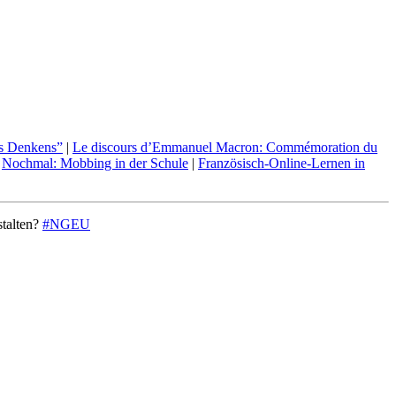
es Denkens”
|
Le discours d’Emmanuel Macron: Commémoration du
|
Nochmal: Mobbing in der Schule
|
Französisch-Online-Lernen in
stalten?
#NGEU