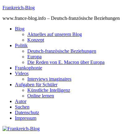
Skip
Frankreich-Blog
to
www.france-blog.info – Deutsch-französische Beziehungen
content
Blog
Aktuelles auf unserem Blog
Konzept
Politik
Deutsch-französische Beziehungen
Europa
Die Reden von E. Macron über Europa
Frankophonie
Videos
Interviews imaginaires
Aufgaben für Schüler
Künstliche Intelligenz
Online lernen
Autor
Suchen
Datenschutz
Impressum