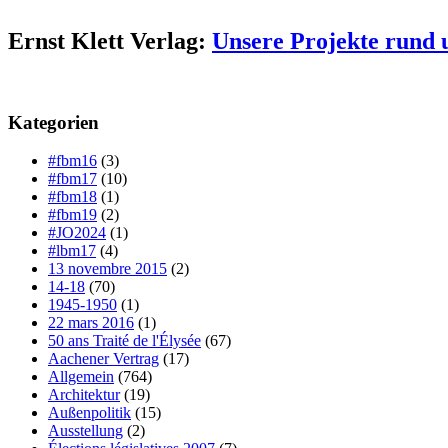
Ernst Klett Verlag:
Unsere Projekte rund 
Kategorien
#fbm16
(3)
#fbm17
(10)
#fbm18
(1)
#fbm19
(2)
#JO2024
(1)
#lbm17
(4)
13 novembre 2015
(2)
14-18
(70)
1945-1950
(1)
22 mars 2016
(1)
50 ans Traité de l'Élysée
(67)
Aachener Vertrag
(17)
Allgemein
(764)
Architektur
(19)
Außenpolitik
(15)
Ausstellung
(2)