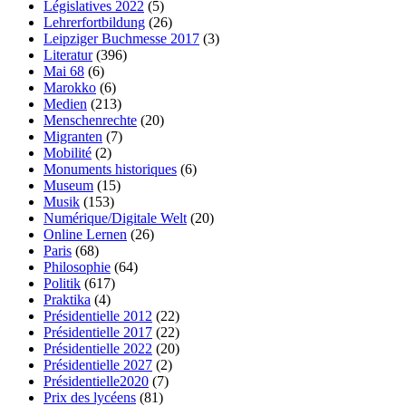
Législatives 2022
(5)
Lehrerfortbildung
(26)
Leipziger Buchmesse 2017
(3)
Literatur
(396)
Mai 68
(6)
Marokko
(6)
Medien
(213)
Menschenrechte
(20)
Migranten
(7)
Mobilité
(2)
Monuments historiques
(6)
Museum
(15)
Musik
(153)
Numérique/Digitale Welt
(20)
Online Lernen
(26)
Paris
(68)
Philosophie
(64)
Politik
(617)
Praktika
(4)
Présidentielle 2012
(22)
Présidentielle 2017
(22)
Présidentielle 2022
(20)
Présidentielle 2027
(2)
Présidentielle2020
(7)
Prix des lycéens
(81)