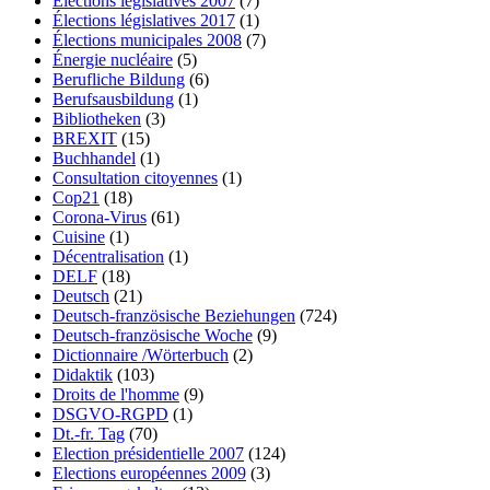
Élections législatives 2007
(7)
Élections législatives 2017
(1)
Élections municipales 2008
(7)
Énergie nucléaire
(5)
Berufliche Bildung
(6)
Berufsausbildung
(1)
Bibliotheken
(3)
BREXIT
(15)
Buchhandel
(1)
Consultation citoyennes
(1)
Cop21
(18)
Corona-Virus
(61)
Cuisine
(1)
Décentralisation
(1)
DELF
(18)
Deutsch
(21)
Deutsch-französische Beziehungen
(724)
Deutsch-französische Woche
(9)
Dictionnaire /Wörterbuch
(2)
Didaktik
(103)
Droits de l'homme
(9)
DSGVO-RGPD
(1)
Dt.-fr. Tag
(70)
Election présidentielle 2007
(124)
Elections européennes 2009
(3)