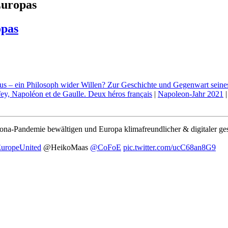
Europas
opas
s – ein Philosoph wider Willen? Zur Geschichte und Gegenwart sein
fey, Napoléon et de Gaulle. Deux héros français
|
Napoleon-Jahr 2021
rona-Pandemie bewältigen und Europa klimafreundlicher & digitaler ge
uropeUnited
@HeikoMaas
@CoFoE
pic.twitter.com/ucC68an8G9