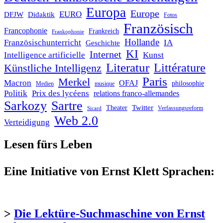
Europa
Europe
EURO
DFJW
Didaktik
Fotos
Französisch
Francophonie
Frankreich
Frankophonie
Hollande
Französischunterricht
IA
Geschichte
KI
Internet
Intelligence artificielle
Kunst
Literatur
Littérature
Künstliche Intelligenz
Paris
Merkel
Macron
OFAJ
philosophie
Medien
musique
Politik
Prix des lycéens
relations franco-allemandes
Sarkozy
Sartre
Twitter
Theater
Verfassungsreform
Sicard
Web 2.0
Verteidigung
Lesen fürs Leben
Eine Initiative von Ernst Klett Sprachen:
>
Die Lektüre-Suchmaschine von Ernst