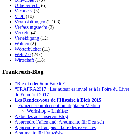
Urheberrecht
(6)
Vacances
(3)
VDF
(10)
Veranstaltungen
(1.103)
Verfassungsrecht
(2)
Verkehr
(4)
Verteidigung
(12)
Wahlen
(2)
Wörterbücher
(11)
Web 2.0
(297)
Wirtschaft
(118)
Frankreich-Blog
#Brexit oder #nonBrexit ?
#FRAFRA2017 : Les auteur-es invité-es à la Foire du Livre
de Francfort 2017
Les Rendez-vous de l’Histoire à Blois 2015
1.
Französischunterricht mit digitalen Medien
Workshop – Linkliste
Aktuelles auf unserem Blog
Apprendre l’allemand: Argumente für Deutsch
Apprendre le français – faire des exercices
Argumente für Französisch