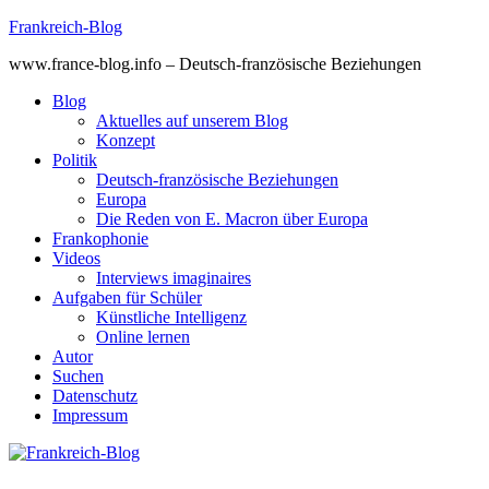
Skip
Frankreich-Blog
to
www.france-blog.info – Deutsch-französische Beziehungen
content
Blog
Aktuelles auf unserem Blog
Konzept
Politik
Deutsch-französische Beziehungen
Europa
Die Reden von E. Macron über Europa
Frankophonie
Videos
Interviews imaginaires
Aufgaben für Schüler
Künstliche Intelligenz
Online lernen
Autor
Suchen
Datenschutz
Impressum