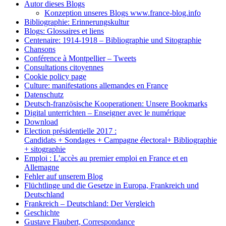
Autor dieses Blogs
Konzeption unseres Blogs www.france-blog.info
Bibliographie: Erinnerungskultur
Blogs: Glossaires et liens
Centenaire: 1914-1918 – Bibliographie und Sitographie
Chansons
Conférence à Montpellier – Tweets
Consultations citoyennes
Cookie policy page
Culture: manifestations allemandes en France
Datenschutz
Deutsch-französische Kooperationen: Unsere Bookmarks
Digital unterrichten – Enseigner avec le numérique
Download
Election présidentielle 2017 :
Candidats + Sondages + Campagne électoral+ Bibliographie
+ sitographie
Emploi : L’accès au premier emploi en France et en
Allemagne
Fehler auf unserem Blog
Flüchtlinge und die Gesetze in Europa, Frankreich und
Deutschland
Frankreich – Deutschland: Der Vergleich
Geschichte
Gustave Flaubert, Correspondance