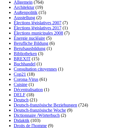
Allgemein
(764)
Architektur
(19)
Außenpolitik
(15)
Ausstellung
(2)
Élections législatives 2007
(7)
Élections législatives 2017
(1)
Élections municipales 2008
(7)
Énergie nucléaire
(5)
Berufliche Bildung
(6)
Berufsausbildung
(1)
Bibliotheken
(3)
BREXIT
(15)
Buchhandel
(1)
Consultation citoyennes
(1)
Cop21
(18)
Corona-Virus
(61)
Cuisine
(1)
Décentralisation
(1)
DELF
(18)
Deutsch
(21)
Deutsch-französische Beziehungen
(724)
Deutsch-französische Woche
(9)
Dictionnaire /Wörterbuch
(2)
Didaktik
(103)
Droits de l'homme
(9)