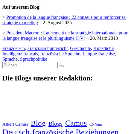
Auf unserem Blog:
>
Promotion de la langue française : 22 conseils pour renforcer sa
stratégie marketing
– 2. August 2025
>
Präsident Macron : Lancement de la stratégie internationale pour
la langue française et le plurilinguisme (I-V)
– 20. März 2018
Französisch
,
Französischunterricht
,
Geschichte
,
Künstliche
Intelligenz
français
,
französische Sprache
,
Langue française
,
Sprache
,
Sprachpolitike
Suche
nach:
Die Blogs unserer Redaktion:
Blog
Camus
Blogs
Albert Camus
CNNum
Deutsch-französische Beziehungen