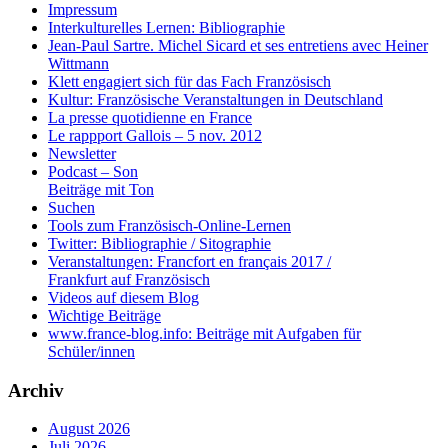
Impressum
Interkulturelles Lernen: Bibliographie
Jean-Paul Sartre. Michel Sicard et ses entretiens avec Heiner
Wittmann
Klett engagiert sich für das Fach Französisch
Kultur: Französische Veranstaltungen in Deutschland
La presse quotidienne en France
Le rappport Gallois – 5 nov. 2012
Newsletter
Podcast – Son
Beiträge mit Ton
Suchen
Tools zum Französisch-Online-Lernen
Twitter: Bibliographie / Sitographie
Veranstaltungen: Francfort en français 2017 /
Frankfurt auf Französisch
Videos auf diesem Blog
Wichtige Beiträge
www.france-blog.info: Beiträge mit Aufgaben für
Schüler/innen
Archiv
August 2026
Juli 2026