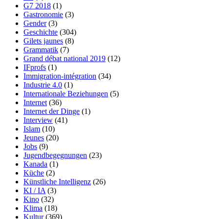
G7 2018
(1)
Gastronomie
(3)
Gender
(3)
Geschichte
(304)
Gilets jaunes
(8)
Grammatik
(7)
Grand débat national 2019
(12)
IFprofs
(1)
Immigration-intégration
(34)
Industrie 4.0
(1)
Internationale Beziehungen
(5)
Internet
(36)
Internet der Dinge
(1)
Interview
(41)
Islam
(10)
Jeunes
(20)
Jobs
(9)
Jugendbegegnungen
(23)
Kanada
(1)
Küche
(2)
Künstliche Intelligenz
(26)
KI / IA
(3)
Kino
(32)
Klima
(18)
Kultur
(369)