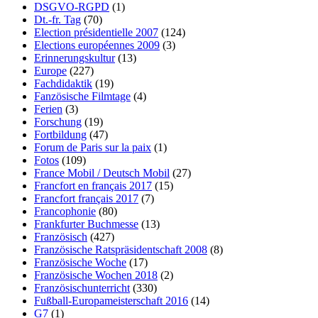
DSGVO-RGPD
(1)
Dt.-fr. Tag
(70)
Election présidentielle 2007
(124)
Elections européennes 2009
(3)
Erinnerungskultur
(13)
Europe
(227)
Fachdidaktik
(19)
Fanzösische Filmtage
(4)
Ferien
(3)
Forschung
(19)
Fortbildung
(47)
Forum de Paris sur la paix
(1)
Fotos
(109)
France Mobil / Deutsch Mobil
(27)
Francfort en français 2017
(15)
Francfort français 2017
(7)
Francophonie
(80)
Frankfurter Buchmesse
(13)
Französisch
(427)
Französische Ratspräsidentschaft 2008
(8)
Französische Woche
(17)
Französische Wochen 2018
(2)
Französischunterricht
(330)
Fußball-Europameisterschaft 2016
(14)
G7
(1)