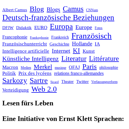
Blog
Camus
Blogs
Albert Camus
CNNum
Deutsch-französische Beziehungen
Europa
Europe
EURO
DFJW
Didaktik
Fotos
Französisch
Francophonie
Frankreich
Frankophonie
Hollande
Französischunterricht
IA
Geschichte
KI
Internet
Intelligence artificielle
Kunst
Literatur
Littérature
Künstliche Intelligenz
Paris
Merkel
Macron
OFAJ
philosophie
Medien
musique
Politik
Prix des lycéens
relations franco-allemandes
Sarkozy
Sartre
Twitter
Theater
Verfassungsreform
Sicard
Web 2.0
Verteidigung
Lesen fürs Leben
Eine Initiative von Ernst Klett Sprachen: