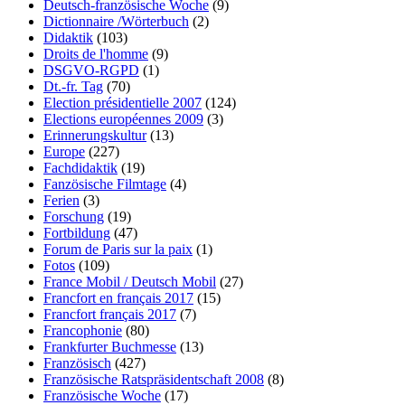
Deutsch-französische Woche
(9)
Dictionnaire /Wörterbuch
(2)
Didaktik
(103)
Droits de l'homme
(9)
DSGVO-RGPD
(1)
Dt.-fr. Tag
(70)
Election présidentielle 2007
(124)
Elections européennes 2009
(3)
Erinnerungskultur
(13)
Europe
(227)
Fachdidaktik
(19)
Fanzösische Filmtage
(4)
Ferien
(3)
Forschung
(19)
Fortbildung
(47)
Forum de Paris sur la paix
(1)
Fotos
(109)
France Mobil / Deutsch Mobil
(27)
Francfort en français 2017
(15)
Francfort français 2017
(7)
Francophonie
(80)
Frankfurter Buchmesse
(13)
Französisch
(427)
Französische Ratspräsidentschaft 2008
(8)
Französische Woche
(17)