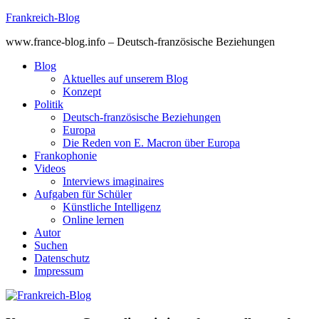
Skip
Frankreich-Blog
to
www.france-blog.info – Deutsch-französische Beziehungen
content
Blog
Aktuelles auf unserem Blog
Konzept
Politik
Deutsch-französische Beziehungen
Europa
Die Reden von E. Macron über Europa
Frankophonie
Videos
Interviews imaginaires
Aufgaben für Schüler
Künstliche Intelligenz
Online lernen
Autor
Suchen
Datenschutz
Impressum