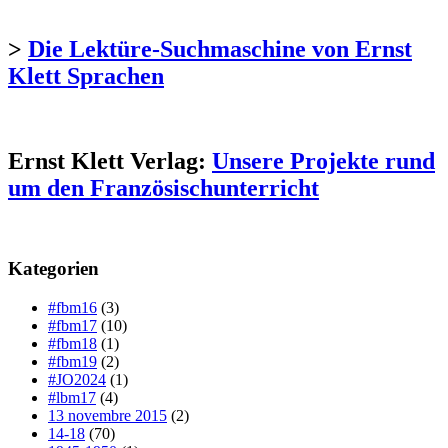
>
Die Lektüre-Suchmaschine von Ernst
Klett Sprachen
Ernst Klett Verlag:
Unsere Projekte rund
um den Französischunterricht
Kategorien
#fbm16
(3)
#fbm17
(10)
#fbm18
(1)
#fbm19
(2)
#JO2024
(1)
#lbm17
(4)
13 novembre 2015
(2)
14-18
(70)