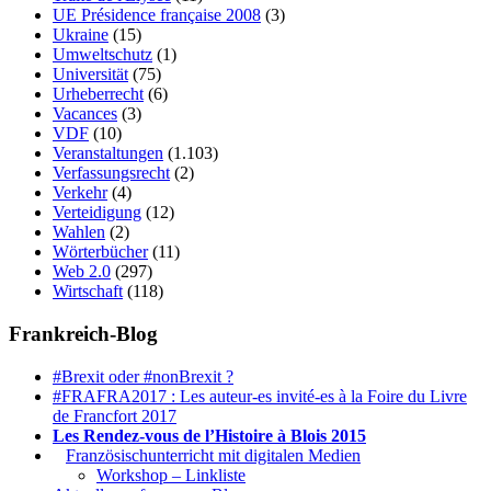
UE Présidence française 2008
(3)
Ukraine
(15)
Umweltschutz
(1)
Universität
(75)
Urheberrecht
(6)
Vacances
(3)
VDF
(10)
Veranstaltungen
(1.103)
Verfassungsrecht
(2)
Verkehr
(4)
Verteidigung
(12)
Wahlen
(2)
Wörterbücher
(11)
Web 2.0
(297)
Wirtschaft
(118)
Frankreich-Blog
#Brexit oder #nonBrexit ?
#FRAFRA2017 : Les auteur-es invité-es à la Foire du Livre
de Francfort 2017
Les Rendez-vous de l’Histoire à Blois 2015
1.
Französischunterricht mit digitalen Medien
Workshop – Linkliste