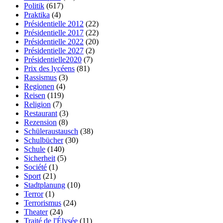
Politik
(617)
Praktika
(4)
Présidentielle 2012
(22)
Présidentielle 2017
(22)
Présidentielle 2022
(20)
Présidentielle 2027
(2)
Présidentielle2020
(7)
Prix des lycéens
(81)
Rassismus
(3)
Regionen
(4)
Reisen
(119)
Religion
(7)
Restaurant
(3)
Rezension
(8)
Schüleraustausch
(38)
Schulbücher
(30)
Schule
(140)
Sicherheit
(5)
Société
(1)
Sport
(21)
Stadtplanung
(10)
Terror
(1)
Terrorismus
(24)
Theater
(24)
Traité de l'Élysée
(11)