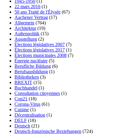
1945-1950
(1)
22 mars 2016
(1)
50 ans Traité de l'Élysée
(67)
Aachener Vertrag
(17)
Allgemein
(764)
Architektur
(19)
Außenpolitik
(15)
Ausstellung
(2)
Élections législatives 2007
(7)
Élections législatives 2017
(1)
Élections municipales 2008
(7)
Énergie nucléaire
(5)
Berufliche Bildung
(6)
Berufsausbildung
(1)
Bibliotheken
(3)
BREXIT
(15)
Buchhandel
(1)
Consultation citoyennes
(1)
Cop21
(18)
Corona-Virus
(61)
Cuisine
(1)
Décentralisation
(1)
DELF
(18)
Deutsch
(21)
Deutsch-französische Beziehungen
(724)