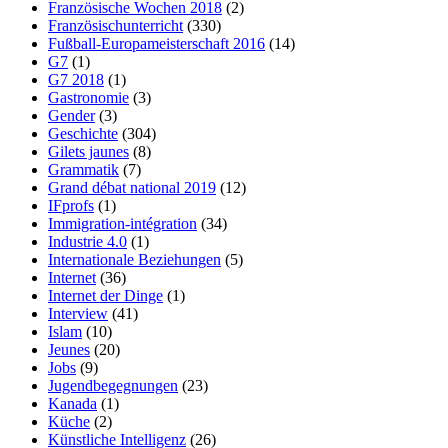
Französische Wochen 2018
(2)
Französischunterricht
(330)
Fußball-Europameisterschaft 2016
(14)
G7
(1)
G7 2018
(1)
Gastronomie
(3)
Gender
(3)
Geschichte
(304)
Gilets jaunes
(8)
Grammatik
(7)
Grand débat national 2019
(12)
IFprofs
(1)
Immigration-intégration
(34)
Industrie 4.0
(1)
Internationale Beziehungen
(5)
Internet
(36)
Internet der Dinge
(1)
Interview
(41)
Islam
(10)
Jeunes
(20)
Jobs
(9)
Jugendbegegnungen
(23)
Kanada
(1)
Küche
(2)
Künstliche Intelligenz
(26)