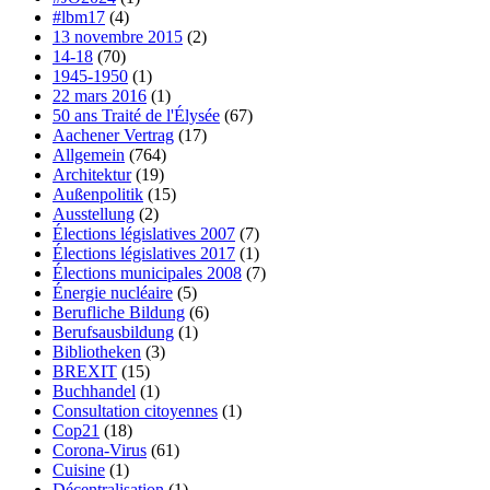
#lbm17
(4)
13 novembre 2015
(2)
14-18
(70)
1945-1950
(1)
22 mars 2016
(1)
50 ans Traité de l'Élysée
(67)
Aachener Vertrag
(17)
Allgemein
(764)
Architektur
(19)
Außenpolitik
(15)
Ausstellung
(2)
Élections législatives 2007
(7)
Élections législatives 2017
(1)
Élections municipales 2008
(7)
Énergie nucléaire
(5)
Berufliche Bildung
(6)
Berufsausbildung
(1)
Bibliotheken
(3)
BREXIT
(15)
Buchhandel
(1)
Consultation citoyennes
(1)
Cop21
(18)
Corona-Virus
(61)
Cuisine
(1)
Décentralisation
(1)