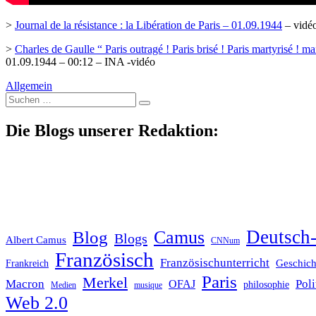
>
Journal de la résistance : la Libération de Paris – 01.09.1944
– vidé
>
Charles de Gaulle “ Paris outragé ! Paris brisé ! Paris martyrisé ! mai
01.09.1944 – 00:12 – INA -vidéo
Allgemein
Suche
nach:
Die Blogs unserer Redaktion:
Deutsch-
Blog
Camus
Blogs
Albert Camus
CNNum
Französisch
Französischunterricht
Geschich
Frankreich
Paris
Merkel
Macron
Poli
OFAJ
philosophie
Medien
musique
Web 2.0