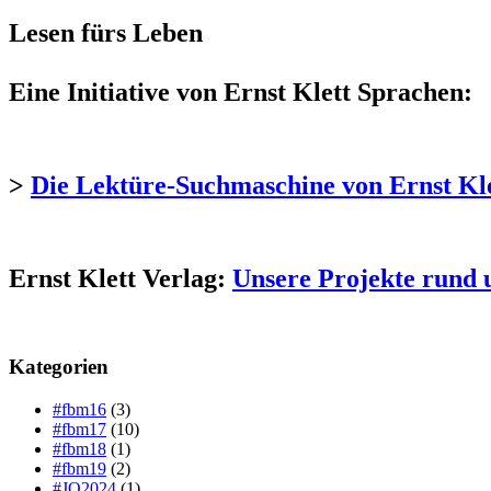
Lesen fürs Leben
Eine Initiative von Ernst Klett Sprachen:
>
Die Lektüre-Suchmaschine von Ernst Kl
Ernst Klett Verlag:
Unsere Projekte rund 
Kategorien
#fbm16
(3)
#fbm17
(10)
#fbm18
(1)
#fbm19
(2)
#JO2024
(1)