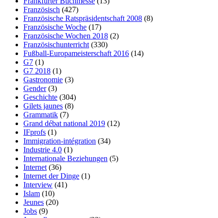
Frankfurter Buchmesse
(13)
Französisch
(427)
Französische Ratspräsidentschaft 2008
(8)
Französische Woche
(17)
Französische Wochen 2018
(2)
Französischunterricht
(330)
Fußball-Europameisterschaft 2016
(14)
G7
(1)
G7 2018
(1)
Gastronomie
(3)
Gender
(3)
Geschichte
(304)
Gilets jaunes
(8)
Grammatik
(7)
Grand débat national 2019
(12)
IFprofs
(1)
Immigration-intégration
(34)
Industrie 4.0
(1)
Internationale Beziehungen
(5)
Internet
(36)
Internet der Dinge
(1)
Interview
(41)
Islam
(10)
Jeunes
(20)
Jobs
(9)