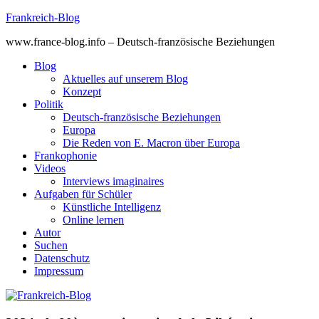
Skip
Frankreich-Blog
to
www.france-blog.info – Deutsch-französische Beziehungen
content
Blog
Aktuelles auf unserem Blog
Konzept
Politik
Deutsch-französische Beziehungen
Europa
Die Reden von E. Macron über Europa
Frankophonie
Videos
Interviews imaginaires
Aufgaben für Schüler
Künstliche Intelligenz
Online lernen
Autor
Suchen
Datenschutz
Impressum