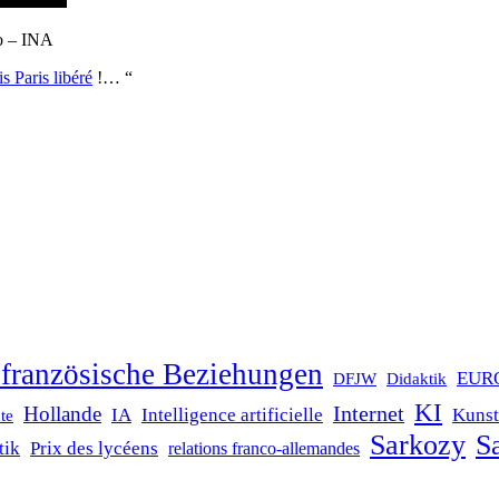
o – INA
s Paris libéré
!… “
französische Beziehungen
EUR
DFJW
Didaktik
KI
Internet
Hollande
IA
Intelligence artificielle
Kunst
te
Sarkozy
Sa
tik
Prix des lycéens
relations franco-allemandes