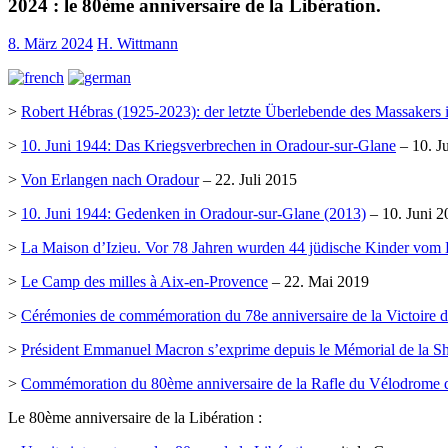
2024 : le 80ème anniversaire de la Libération.
8. März 2024
H. Wittmann
>
Robert Hébras (1925-2023): der letzte Überlebende des Massakers i
>
10. Juni 1944: Das Kriegsverbrechen in Oradour-sur-Glane
– 10. J
>
Von Erlangen nach Oradour
– 22. Juli 2015
>
10. Juni 1944: Gedenken in Oradour-sur-Glane (2013)
– 10. Juni 2
>
La Maison d’Izieu. Vor 78 Jahren wurden 44 jüdische Kinder vom 
>
Le Camp des milles à Aix-en-Provence
– 22. Mai 2019
>
Cérémonies de commémoration du 78e anniversaire de la Victoire 
>
Président Emmanuel Macron s’exprime depuis le Mémorial de la S
>
Commémoration du 80ème anniversaire de la Rafle du Vélodrome d’
Le 80ème anniversaire de la Libération :