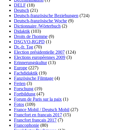
DELF
(18)
Deutsch
(21)
Deutsch-französische Beziehungen
(724)
Deutsch-französische Woche
(9)
Dictionnaire /Wörterbuch
(2)
Didaktik
(103)
Droits de l'homme
(9)
DSGVO-RGPD
(1)
Dt.-fr. Tag
(70)
Election présidentielle 2007
(124)
Elections européennes 2009
(3)
Erinnerungskultur
(13)
Europe
(227)
Fachdidaktik
(19)
Fanzösische Filmtage
(4)
Ferien
(3)
Forschung
(19)
Fortbildung
(47)
Forum de Paris sur la paix
(1)
Fotos
(109)
France Mobil / Deutsch Mobil
(27)
Francfort en français 2017
(15)
Francfort français 2017
(7)
Francophonie
(80)