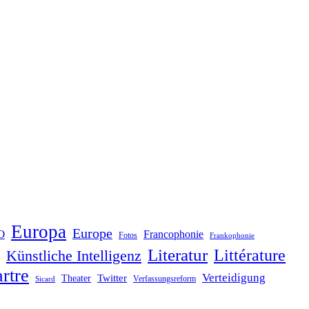
Europa
Europe
O
Francophonie
Fotos
Frankophonie
Literatur
Littérature
Künstliche Intelligenz
rtre
Verteidigung
Twitter
Theater
Verfassungsreform
Sicard