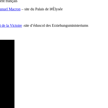
nt français
manuel Macron
– site du Palais de l#Èlysée
 de la Victoire
-site d’éduscol des Erziehungsministeriums