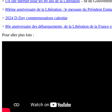
>
Un site internet pour les 80 ans de la Libération
– sit du Gouverneme
>
80ème anniversaire de la Libération : le message du Président Em
>
2024 D-Day commemorations calendar
>
80e anniversaire des débarquements, de la Libération de la France et
Pour aller plus loin :