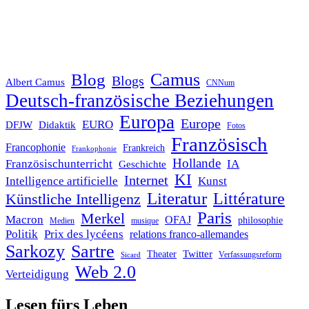
Blog
Camus
Blogs
Albert Camus
CNNum
Deutsch-französische Beziehungen
Europa
Europe
EURO
DFJW
Didaktik
Fotos
Französisch
Francophonie
Frankreich
Frankophonie
Hollande
Französischunterricht
IA
Geschichte
KI
Internet
Intelligence artificielle
Kunst
Literatur
Littérature
Künstliche Intelligenz
Paris
Merkel
Macron
OFAJ
philosophie
Medien
musique
Politik
Prix des lycéens
relations franco-allemandes
Sarkozy
Sartre
Twitter
Theater
Verfassungsreform
Sicard
Web 2.0
Verteidigung
Lesen fürs Leben