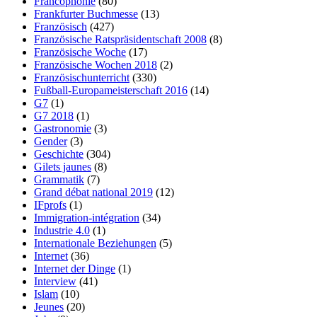
Francophonie
(80)
Frankfurter Buchmesse
(13)
Französisch
(427)
Französische Ratspräsidentschaft 2008
(8)
Französische Woche
(17)
Französische Wochen 2018
(2)
Französischunterricht
(330)
Fußball-Europameisterschaft 2016
(14)
G7
(1)
G7 2018
(1)
Gastronomie
(3)
Gender
(3)
Geschichte
(304)
Gilets jaunes
(8)
Grammatik
(7)
Grand débat national 2019
(12)
IFprofs
(1)
Immigration-intégration
(34)
Industrie 4.0
(1)
Internationale Beziehungen
(5)
Internet
(36)
Internet der Dinge
(1)
Interview
(41)
Islam
(10)
Jeunes
(20)