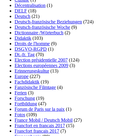
Décentralisation
(1)
DELF
(18)
Deutsch
(21)
Deutsch-französische Beziehungen
(724)
Deutsch-französische Woche
(9)
Dictionnaire /Wörterbuch
(2)
Didaktik
(103)
Droits de l'homme
(9)
DSGVO-RGPD
(1)
Dt.-fr. Tag
(70)
Election présidentielle 2007
(124)
Elections européennes 2009
(3)
Erinnerungskultur
(13)
Europe
(227)
Fachdidaktik
(19)
Fanzösische Filmtage
(4)
Ferien
(3)
Forschung
(19)
Fortbildung
(47)
Forum de Paris sur la paix
(1)
Fotos
(109)
France Mobil / Deutsch Mobil
(27)
Francfort en français 2017
(15)
Francfort français 2017
(7)