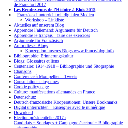
de Francfort 2017
Les Rendez-vous de l’Histoire à Blois 2015
1.
Französischunterricht mit digitalen Medien
Workshop – Linkliste
Aktuelles auf unserem Blog
Apprendre l’allemand: Argumente für Deutsch
Apprendre le français – faire des exercices
Argumente für Französisch
Autor dieses Blogs
Konzeption unseres Blogs www.france-blog.info
Bibliographie: Erinnerungskultur
Blogs: Glossaires et liens
Centenaire: 1914-1918 – Bibliographie und Sitographie
Chansons
Conférence à Montpellier – Tweets
Consultations citoyennes
Cookie policy page
Culture: manifestations allemandes en France
Datenschutz
Deutsch-französische Kooperationen: Unsere Bookmarks
Digital unterrichten – Enseigner avec le numérique
Download
Election présidentielle 2017 :
Candidats + Sondages + Campagne électoral+ Bibliographie
+ sitographie