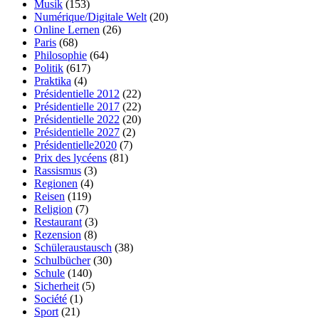
Musik
(153)
Numérique/Digitale Welt
(20)
Online Lernen
(26)
Paris
(68)
Philosophie
(64)
Politik
(617)
Praktika
(4)
Présidentielle 2012
(22)
Présidentielle 2017
(22)
Présidentielle 2022
(20)
Présidentielle 2027
(2)
Présidentielle2020
(7)
Prix des lycéens
(81)
Rassismus
(3)
Regionen
(4)
Reisen
(119)
Religion
(7)
Restaurant
(3)
Rezension
(8)
Schüleraustausch
(38)
Schulbücher
(30)
Schule
(140)
Sicherheit
(5)
Société
(1)
Sport
(21)