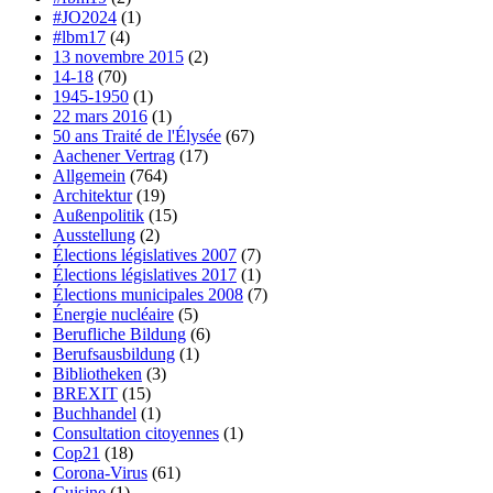
#JO2024
(1)
#lbm17
(4)
13 novembre 2015
(2)
14-18
(70)
1945-1950
(1)
22 mars 2016
(1)
50 ans Traité de l'Élysée
(67)
Aachener Vertrag
(17)
Allgemein
(764)
Architektur
(19)
Außenpolitik
(15)
Ausstellung
(2)
Élections législatives 2007
(7)
Élections législatives 2017
(1)
Élections municipales 2008
(7)
Énergie nucléaire
(5)
Berufliche Bildung
(6)
Berufsausbildung
(1)
Bibliotheken
(3)
BREXIT
(15)
Buchhandel
(1)
Consultation citoyennes
(1)
Cop21
(18)
Corona-Virus
(61)
Cuisine
(1)