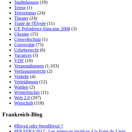
Stadtplanung
(10)
Terror
(1)
Terrorismus
(24)
Theater
(24)
Traité de l'Élysée
(11)
UE Présidence française 2008
(3)
Ukraine
(15)
Umweltschutz
(1)
Universität
(75)
Urheberrecht
(6)
Vacances
(3)
VDF
(10)
Veranstaltungen
(1.103)
Verfassungsrecht
(2)
Verkehr
(4)
Verteidigung
(12)
Wahlen
(2)
Wörterbücher
(11)
Web 2.0
(297)
Wirtschaft
(118)
Frankreich-Blog
#Brexit oder #nonBrexit ?
#FRAFRA2017 : Les auteur-es invité-es à la Foire du Livre