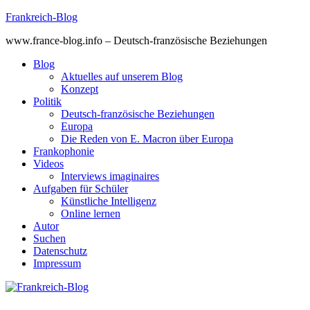
Skip
Frankreich-Blog
to
www.france-blog.info – Deutsch-französische Beziehungen
content
Blog
Aktuelles auf unserem Blog
Konzept
Politik
Deutsch-französische Beziehungen
Europa
Die Reden von E. Macron über Europa
Frankophonie
Videos
Interviews imaginaires
Aufgaben für Schüler
Künstliche Intelligenz
Online lernen
Autor
Suchen
Datenschutz
Impressum