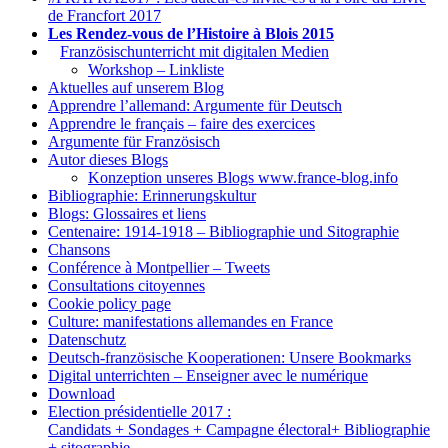
de Francfort 2017
Les Rendez-vous de l’Histoire à Blois 2015
1.
Französischunterricht mit digitalen Medien
Workshop – Linkliste
Aktuelles auf unserem Blog
Apprendre l’allemand: Argumente für Deutsch
Apprendre le français – faire des exercices
Argumente für Französisch
Autor dieses Blogs
Konzeption unseres Blogs www.france-blog.info
Bibliographie: Erinnerungskultur
Blogs: Glossaires et liens
Centenaire: 1914-1918 – Bibliographie und Sitographie
Chansons
Conférence à Montpellier – Tweets
Consultations citoyennes
Cookie policy page
Culture: manifestations allemandes en France
Datenschutz
Deutsch-französische Kooperationen: Unsere Bookmarks
Digital unterrichten – Enseigner avec le numérique
Download
Election présidentielle 2017 :
Candidats + Sondages + Campagne électoral+ Bibliographie
+ sitographie