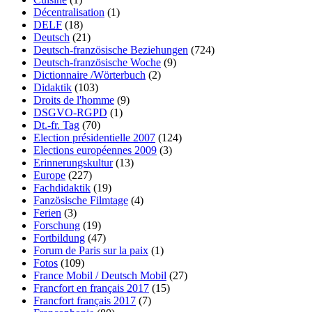
Décentralisation
(1)
DELF
(18)
Deutsch
(21)
Deutsch-französische Beziehungen
(724)
Deutsch-französische Woche
(9)
Dictionnaire /Wörterbuch
(2)
Didaktik
(103)
Droits de l'homme
(9)
DSGVO-RGPD
(1)
Dt.-fr. Tag
(70)
Election présidentielle 2007
(124)
Elections européennes 2009
(3)
Erinnerungskultur
(13)
Europe
(227)
Fachdidaktik
(19)
Fanzösische Filmtage
(4)
Ferien
(3)
Forschung
(19)
Fortbildung
(47)
Forum de Paris sur la paix
(1)
Fotos
(109)
France Mobil / Deutsch Mobil
(27)
Francfort en français 2017
(15)
Francfort français 2017
(7)