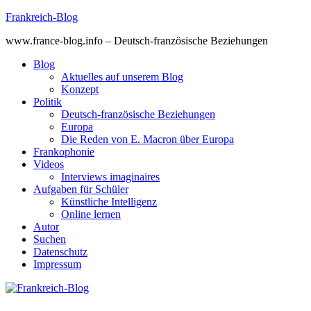
Skip
Frankreich-Blog
to
www.france-blog.info – Deutsch-französische Beziehungen
content
Blog
Aktuelles auf unserem Blog
Konzept
Politik
Deutsch-französische Beziehungen
Europa
Die Reden von E. Macron über Europa
Frankophonie
Videos
Interviews imaginaires
Aufgaben für Schüler
Künstliche Intelligenz
Online lernen
Autor
Suchen
Datenschutz
Impressum