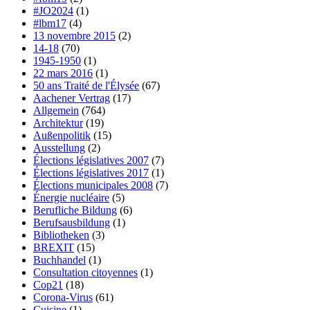
#JO2024
(1)
#lbm17
(4)
13 novembre 2015
(2)
14-18
(70)
1945-1950
(1)
22 mars 2016
(1)
50 ans Traité de l'Élysée
(67)
Aachener Vertrag
(17)
Allgemein
(764)
Architektur
(19)
Außenpolitik
(15)
Ausstellung
(2)
Élections législatives 2007
(7)
Élections législatives 2017
(1)
Élections municipales 2008
(7)
Énergie nucléaire
(5)
Berufliche Bildung
(6)
Berufsausbildung
(1)
Bibliotheken
(3)
BREXIT
(15)
Buchhandel
(1)
Consultation citoyennes
(1)
Cop21
(18)
Corona-Virus
(61)
Cuisine
(1)