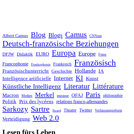
Blog
Camus
Blogs
Albert Camus
CNNum
Deutsch-französische Beziehungen
Europa
Europe
EURO
DFJW
Didaktik
Fotos
Französisch
Francophonie
Frankreich
Frankophonie
Hollande
Französischunterricht
IA
Geschichte
KI
Internet
Intelligence artificielle
Kunst
Literatur
Littérature
Künstliche Intelligenz
Paris
Merkel
Macron
OFAJ
philosophie
Medien
musique
Politik
Prix des lycéens
relations franco-allemandes
Sarkozy
Sartre
Twitter
Theater
Verfassungsreform
Sicard
Web 2.0
Verteidigung
Lesen fürs Leben