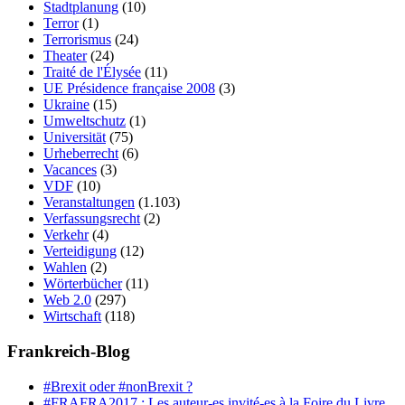
Stadtplanung
(10)
Terror
(1)
Terrorismus
(24)
Theater
(24)
Traité de l'Élysée
(11)
UE Présidence française 2008
(3)
Ukraine
(15)
Umweltschutz
(1)
Universität
(75)
Urheberrecht
(6)
Vacances
(3)
VDF
(10)
Veranstaltungen
(1.103)
Verfassungsrecht
(2)
Verkehr
(4)
Verteidigung
(12)
Wahlen
(2)
Wörterbücher
(11)
Web 2.0
(297)
Wirtschaft
(118)
Frankreich-Blog
#Brexit oder #nonBrexit ?
#FRAFRA2017 : Les auteur-es invité-es à la Foire du Livre