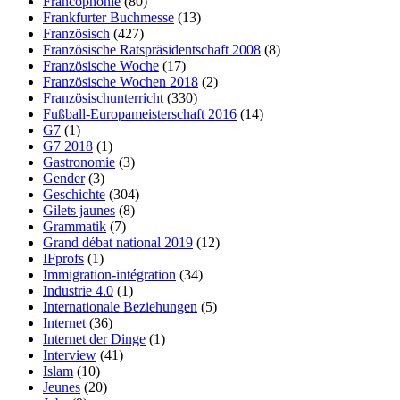
Francophonie
(80)
Frankfurter Buchmesse
(13)
Französisch
(427)
Französische Ratspräsidentschaft 2008
(8)
Französische Woche
(17)
Französische Wochen 2018
(2)
Französischunterricht
(330)
Fußball-Europameisterschaft 2016
(14)
G7
(1)
G7 2018
(1)
Gastronomie
(3)
Gender
(3)
Geschichte
(304)
Gilets jaunes
(8)
Grammatik
(7)
Grand débat national 2019
(12)
IFprofs
(1)
Immigration-intégration
(34)
Industrie 4.0
(1)
Internationale Beziehungen
(5)
Internet
(36)
Internet der Dinge
(1)
Interview
(41)
Islam
(10)
Jeunes
(20)