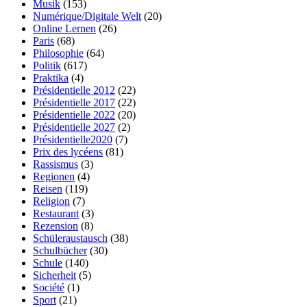
Musik
(153)
Numérique/Digitale Welt
(20)
Online Lernen
(26)
Paris
(68)
Philosophie
(64)
Politik
(617)
Praktika
(4)
Présidentielle 2012
(22)
Présidentielle 2017
(22)
Présidentielle 2022
(20)
Présidentielle 2027
(2)
Présidentielle2020
(7)
Prix des lycéens
(81)
Rassismus
(3)
Regionen
(4)
Reisen
(119)
Religion
(7)
Restaurant
(3)
Rezension
(8)
Schüleraustausch
(38)
Schulbücher
(30)
Schule
(140)
Sicherheit
(5)
Société
(1)
Sport
(21)