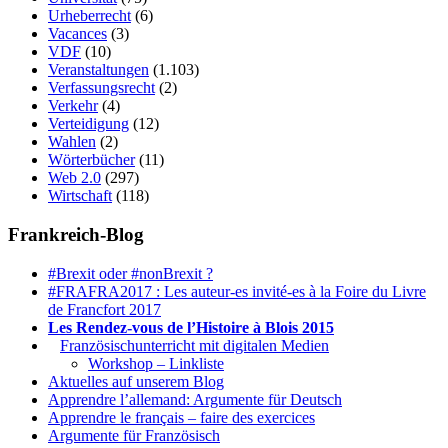
Urheberrecht
(6)
Vacances
(3)
VDF
(10)
Veranstaltungen
(1.103)
Verfassungsrecht
(2)
Verkehr
(4)
Verteidigung
(12)
Wahlen
(2)
Wörterbücher
(11)
Web 2.0
(297)
Wirtschaft
(118)
Frankreich-Blog
#Brexit oder #nonBrexit ?
#FRAFRA2017 : Les auteur-es invité-es à la Foire du Livre
de Francfort 2017
Les Rendez-vous de l’Histoire à Blois 2015
1.
Französischunterricht mit digitalen Medien
Workshop – Linkliste
Aktuelles auf unserem Blog
Apprendre l’allemand: Argumente für Deutsch
Apprendre le français – faire des exercices
Argumente für Französisch