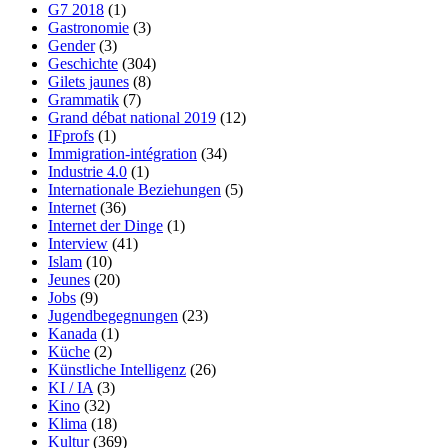
G7 2018
(1)
Gastronomie
(3)
Gender
(3)
Geschichte
(304)
Gilets jaunes
(8)
Grammatik
(7)
Grand débat national 2019
(12)
IFprofs
(1)
Immigration-intégration
(34)
Industrie 4.0
(1)
Internationale Beziehungen
(5)
Internet
(36)
Internet der Dinge
(1)
Interview
(41)
Islam
(10)
Jeunes
(20)
Jobs
(9)
Jugendbegegnungen
(23)
Kanada
(1)
Küche
(2)
Künstliche Intelligenz
(26)
KI / IA
(3)
Kino
(32)
Klima
(18)
Kultur
(369)