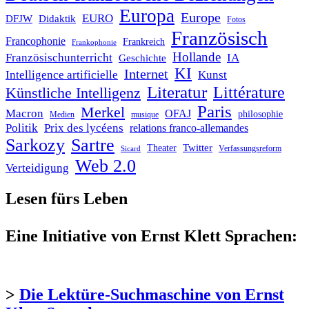
Europa
Europe
EURO
DFJW
Didaktik
Fotos
Französisch
Francophonie
Frankreich
Frankophonie
Hollande
Französischunterricht
IA
Geschichte
KI
Internet
Intelligence artificielle
Kunst
Literatur
Littérature
Künstliche Intelligenz
Paris
Merkel
Macron
OFAJ
philosophie
Medien
musique
Politik
Prix des lycéens
relations franco-allemandes
Sarkozy
Sartre
Twitter
Theater
Verfassungsreform
Sicard
Web 2.0
Verteidigung
Lesen fürs Leben
Eine Initiative von Ernst Klett Sprachen:
>
Die Lektüre-Suchmaschine von Ernst