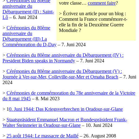
>
Cérémonies du 80ème
votre classe…
comment faire
?
anniversaire du
Débarquement (II) : Saint-
> Écrivez un article pour un blog :
Lô
– 6. Juni 2024
Comment la France commémore-t-
elle la fin de la Deuxième Guerre
>
Cérémonies du 80ème
Mondiale ?
anniversaire du
Débarquement (III) La
Commémoration du D-Day
– 7. Juni 2024
>
Cérémonies du 80ème anniversaire du Débarquement (IV) :
President Biden speaks in Normandy
– 7. Juni 2024
>
Cérémonies du 80ème anniversaire du Débarquement (V) :
Journée à Ver-sur-Mer, Colleville-sur-Mer et Omaha Beach
– 7. Juni
2024
>
Cérémonies de commémoration du 78e anniversaire de la Victoire
du 8 mai 1945
– 8. Mai 2023
> 1
0. Juni 1944: Das Kriegsverbrechen in Oradour-sur-Glane
>
Staatspräsident Emmanuel Macron et Bundespräsident Frank-
Walter Steinmeier in Oradour-sur-Glane
– 10. Juni 2024
>
25 août 1944: Le massacre de Maillé
– 26. August 2008