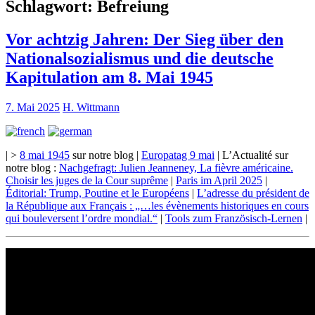
Schlagwort:
Befreiung
Vor achtzig Jahren: Der Sieg über den
Nationalsozialismus und die deutsche
Kapitulation am 8. Mai 1945
7. Mai 2025
H. Wittmann
| >
8 mai 1945
sur notre blog |
Europatag 9 mai
| L’Actualité sur
notre blog :
Nachgefragt: Julien Jeanneney, La fièvre américaine.
Choisir les juges de la Cour suprême
|
Paris im April 2025
|
Éditorial: Trump, Poutine et le Européens
|
L’adresse du président de
la République aux Français : „…les évènements historiques en cours
qui bouleversent l’ordre mondial.“
|
Tools zum Französisch-Lernen
|