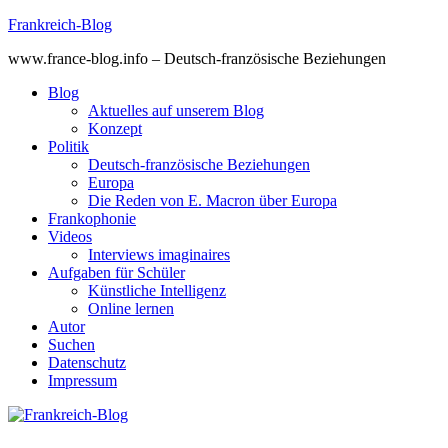
Skip
Frankreich-Blog
to
www.france-blog.info – Deutsch-französische Beziehungen
content
Blog
Aktuelles auf unserem Blog
Konzept
Politik
Deutsch-französische Beziehungen
Europa
Die Reden von E. Macron über Europa
Frankophonie
Videos
Interviews imaginaires
Aufgaben für Schüler
Künstliche Intelligenz
Online lernen
Autor
Suchen
Datenschutz
Impressum