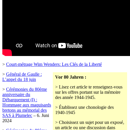
>
Court-métrage Wim Wenders: Les Clés de la Liberté
>
Général de Gaulle :
Vor 80 Jahren :
L’appel du 18 juin
> Lisez cet article te renseignez-vous
>
Cérémonies du 80ème
sur les offres portant sur la mémoire
anniversaire du
des année 1944-1945.
Débarquement (I) :
Hommage aux maquisards
> Établissez une chonologie des
bretons au mémorial des
1940-1945
SAS à Plumelec
– 6. Juni
2024
> Choisissez un sujet pour un exposé,
un article ou une discussion dans