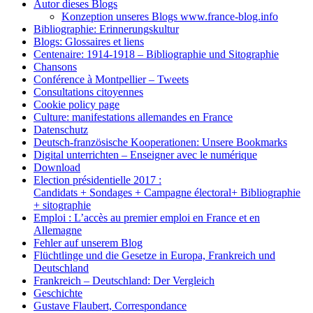
Autor dieses Blogs
Konzeption unseres Blogs www.france-blog.info
Bibliographie: Erinnerungskultur
Blogs: Glossaires et liens
Centenaire: 1914-1918 – Bibliographie und Sitographie
Chansons
Conférence à Montpellier – Tweets
Consultations citoyennes
Cookie policy page
Culture: manifestations allemandes en France
Datenschutz
Deutsch-französische Kooperationen: Unsere Bookmarks
Digital unterrichten – Enseigner avec le numérique
Download
Election présidentielle 2017 :
Candidats + Sondages + Campagne électoral+ Bibliographie
+ sitographie
Emploi : L’accès au premier emploi en France et en
Allemagne
Fehler auf unserem Blog
Flüchtlinge und die Gesetze in Europa, Frankreich und
Deutschland
Frankreich – Deutschland: Der Vergleich
Geschichte
Gustave Flaubert, Correspondance