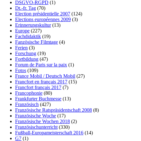
DSGVO-RGPD
(1)
Dt.-fr. Tag
(70)
Election présidentielle 2007
(124)
Elections européennes 2009
(3)
Erinnerungskultur
(13)
Europe
(227)
Fachdidaktik
(19)
Fanzösische Filmtage
(4)
Ferien
(3)
Forschung
(19)
Fortbildung
(47)
Forum de Paris sur la paix
(1)
Fotos
(109)
France Mobil / Deutsch Mobil
(27)
Francfort en français 2017
(15)
Francfort français 2017
(7)
Francophonie
(80)
Frankfurter Buchmesse
(13)
Französisch
(427)
Französische Ratspräsidentschaft 2008
(8)
Französische Woche
(17)
Französische Wochen 2018
(2)
Französischunterricht
(330)
Fußball-Europameisterschaft 2016
(14)
G7
(1)