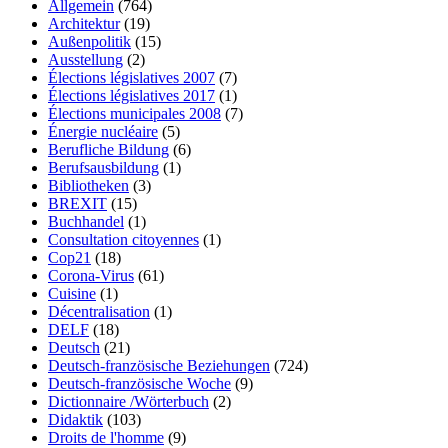
Allgemein
(764)
Architektur
(19)
Außenpolitik
(15)
Ausstellung
(2)
Élections législatives 2007
(7)
Élections législatives 2017
(1)
Élections municipales 2008
(7)
Énergie nucléaire
(5)
Berufliche Bildung
(6)
Berufsausbildung
(1)
Bibliotheken
(3)
BREXIT
(15)
Buchhandel
(1)
Consultation citoyennes
(1)
Cop21
(18)
Corona-Virus
(61)
Cuisine
(1)
Décentralisation
(1)
DELF
(18)
Deutsch
(21)
Deutsch-französische Beziehungen
(724)
Deutsch-französische Woche
(9)
Dictionnaire /Wörterbuch
(2)
Didaktik
(103)
Droits de l'homme
(9)