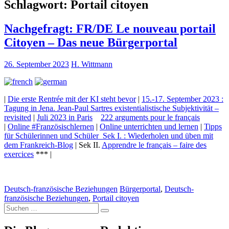
Schlagwort:
Portail citoyen
Nachgefragt: FR/DE Le nouveau portail
Citoyen – Das neue Bürgerportal
26. September 2023
H. Wittmann
|
Die erste Rentrée mit der KI steht bevor
|
15.-17. September 2023 :
Tagung in Jena. Jean-Paul Sartres existentialistische Subjektivität –
revisited
|
Juli 2023 in Paris
222 arguments pour le français
|
Online #Französischlernen
|
Online unterrichten und lernen
|
Tipps
für Schülerinnen und Schüler Sek I. : Wiederholen und üben mit
dem Frankreich-Blog
| Sek II.
Apprendre le français – faire des
exercices
*** |
Deutsch-französische Beziehungen
Bürgerportal
,
Deutsch-
französische Beziehungen
,
Portail citoyen
Suche
nach: