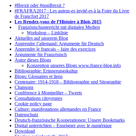
#Brexit oder #nonBrexit ?
#FRAFRA2017 : Les auteur-es invité-es à la Foire du Livre
de Francfort 2017
Les Rendez-vous de l’Histoire à Blois 2015
1.
Französischunterricht mit digitalen Medien
Workshop – Linkliste
Aktuelles auf unserem Blog
Apprendre l’allemand: Argumente für Deutsch
Apprendre le français – faire des exercices
Argumente für Französisch
Autor dieses Blogs
Konzeption unseres Blogs www.france-blog.info
Bibliographie: Erinnerungskultur
Blogs: Glossaires et liens
Centenaire: 1914-1918 – Bibliographie und Sitographie
Chansons
Conférence à Montpellier – Tweets
Consultations citoyennes
Cookie policy page
Culture: manifestations allemandes en France
Datenschutz
Deutsch-französische Kooperationen: Unsere Bookmarks
Digital unterrichten – Enseigner avec le numérique
Download