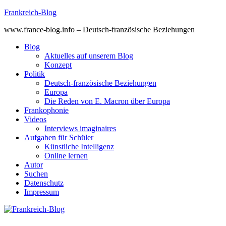
Skip
Frankreich-Blog
to
www.france-blog.info – Deutsch-französische Beziehungen
content
Blog
Aktuelles auf unserem Blog
Konzept
Politik
Deutsch-französische Beziehungen
Europa
Die Reden von E. Macron über Europa
Frankophonie
Videos
Interviews imaginaires
Aufgaben für Schüler
Künstliche Intelligenz
Online lernen
Autor
Suchen
Datenschutz
Impressum