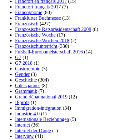
Francfort en français 2017
(15)
Francfort français 2017
(7)
Francophonie
(80)
Frankfurter Buchmesse
(13)
Französisch
(427)
Französische Ratspräsidentschaft 2008
(8)
Französische Woche
(17)
Französische Wochen 2018
(2)
Französischunterricht
(330)
Fußball-Europameisterschaft 2016
(14)
G7
(1)
G7 2018
(1)
Gastronomie
(3)
Gender
(3)
Geschichte
(304)
Gilets jaunes
(8)
Grammatik
(7)
Grand débat national 2019
(12)
IFprofs
(1)
Immigration-intégration
(34)
Industrie 4.0
(1)
Internationale Beziehungen
(5)
Internet
(36)
Internet der Dinge
(1)
Interview
(41)