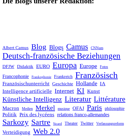
Die Blogs unserer Redaktion:
Blog
Camus
Blogs
Albert Camus
CNNum
Deutsch-französische Beziehungen
Europa
Europe
EURO
DFJW
Didaktik
Fotos
Französisch
Francophonie
Frankreich
Frankophonie
Hollande
Französischunterricht
IA
Geschichte
KI
Internet
Intelligence artificielle
Kunst
Literatur
Littérature
Künstliche Intelligenz
Paris
Merkel
Macron
OFAJ
philosophie
Medien
musique
Politik
Prix des lycéens
relations franco-allemandes
Sarkozy
Sartre
Twitter
Theater
Verfassungsreform
Sicard
Web 2.0
Verteidigung