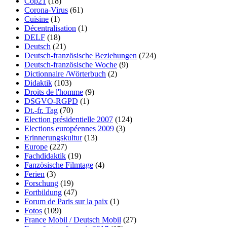
Cop21
(18)
Corona-Virus
(61)
Cuisine
(1)
Décentralisation
(1)
DELF
(18)
Deutsch
(21)
Deutsch-französische Beziehungen
(724)
Deutsch-französische Woche
(9)
Dictionnaire /Wörterbuch
(2)
Didaktik
(103)
Droits de l'homme
(9)
DSGVO-RGPD
(1)
Dt.-fr. Tag
(70)
Election présidentielle 2007
(124)
Elections européennes 2009
(3)
Erinnerungskultur
(13)
Europe
(227)
Fachdidaktik
(19)
Fanzösische Filmtage
(4)
Ferien
(3)
Forschung
(19)
Fortbildung
(47)
Forum de Paris sur la paix
(1)
Fotos
(109)
France Mobil / Deutsch Mobil
(27)