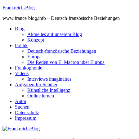
Skip
Frankreich-Blog
to
www.france-blog.info – Deutsch-französische Beziehungen
content
Blog
Aktuelles auf unserem Blog
Konzept
Politik
Deutsch-französische Beziehungen
Europa
Die Reden von E. Macron über Europa
Frankophonie
Videos
Interviews imaginaires
Aufgaben für Schüler
Künstliche Intelligenz
Online lernen
Autor
Suchen
Datenschutz
Impressum