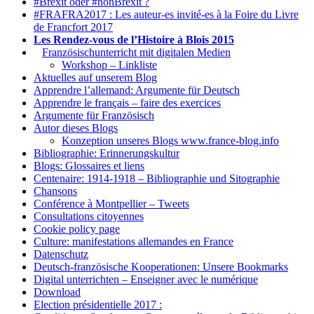
#Brexit oder #nonBrexit ?
#FRAFRA2017 : Les auteur-es invité-es à la Foire du Livre
de Francfort 2017
Les Rendez-vous de l’Histoire à Blois 2015
1.
Französischunterricht mit digitalen Medien
Workshop – Linkliste
Aktuelles auf unserem Blog
Apprendre l’allemand: Argumente für Deutsch
Apprendre le français – faire des exercices
Argumente für Französisch
Autor dieses Blogs
Konzeption unseres Blogs www.france-blog.info
Bibliographie: Erinnerungskultur
Blogs: Glossaires et liens
Centenaire: 1914-1918 – Bibliographie und Sitographie
Chansons
Conférence à Montpellier – Tweets
Consultations citoyennes
Cookie policy page
Culture: manifestations allemandes en France
Datenschutz
Deutsch-französische Kooperationen: Unsere Bookmarks
Digital unterrichten – Enseigner avec le numérique
Download
Election présidentielle 2017 :