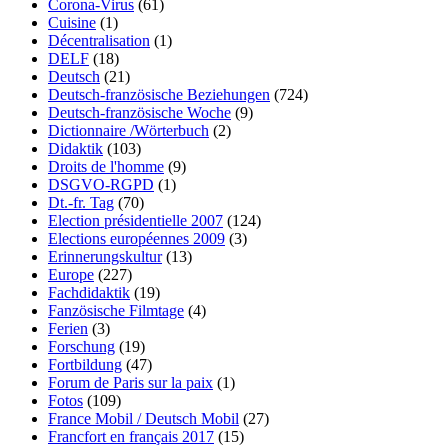
Corona-Virus
(61)
Cuisine
(1)
Décentralisation
(1)
DELF
(18)
Deutsch
(21)
Deutsch-französische Beziehungen
(724)
Deutsch-französische Woche
(9)
Dictionnaire /Wörterbuch
(2)
Didaktik
(103)
Droits de l'homme
(9)
DSGVO-RGPD
(1)
Dt.-fr. Tag
(70)
Election présidentielle 2007
(124)
Elections européennes 2009
(3)
Erinnerungskultur
(13)
Europe
(227)
Fachdidaktik
(19)
Fanzösische Filmtage
(4)
Ferien
(3)
Forschung
(19)
Fortbildung
(47)
Forum de Paris sur la paix
(1)
Fotos
(109)
France Mobil / Deutsch Mobil
(27)
Francfort en français 2017
(15)