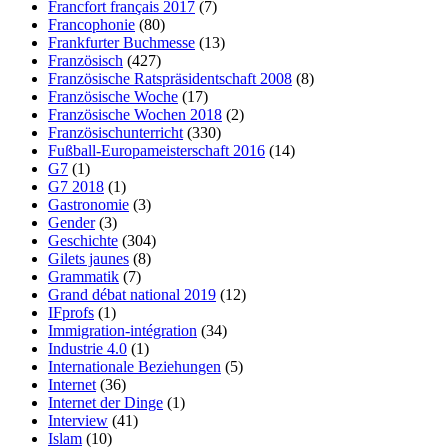
Francfort français 2017
(7)
Francophonie
(80)
Frankfurter Buchmesse
(13)
Französisch
(427)
Französische Ratspräsidentschaft 2008
(8)
Französische Woche
(17)
Französische Wochen 2018
(2)
Französischunterricht
(330)
Fußball-Europameisterschaft 2016
(14)
G7
(1)
G7 2018
(1)
Gastronomie
(3)
Gender
(3)
Geschichte
(304)
Gilets jaunes
(8)
Grammatik
(7)
Grand débat national 2019
(12)
IFprofs
(1)
Immigration-intégration
(34)
Industrie 4.0
(1)
Internationale Beziehungen
(5)
Internet
(36)
Internet der Dinge
(1)
Interview
(41)
Islam
(10)