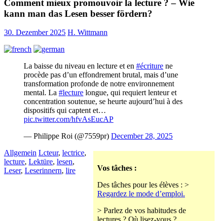
Comment mieux promouvoir la lecture ? – Wie
kann man das Lesen besser fördern?
30. Dezember 2025
H. Wittmann
La baisse du niveau en lecture et en
#écriture
ne
procède pas d’un effondrement brutal, mais d’une
transformation profonde de notre environnement
mental. La
#lecture
longue, qui requiert lenteur et
concentration soutenue, se heurte aujourd’hui à des
dispositifs qui captent et…
pic.twitter.com/hfvAsEucAP
— Philippe Roi (@7559pr)
December 28, 2025
Allgemein
Lcteur
,
lectrice
,
lecture
,
Lektüre
,
lesen
,
Vos tâches :
Leser
,
Leserinnern
,
lire
Des tâches pour les élèves : >
Regardez le mode d’emploi.
> Parlez de vos habitudes de
lectures ? Où lisez-vous ?