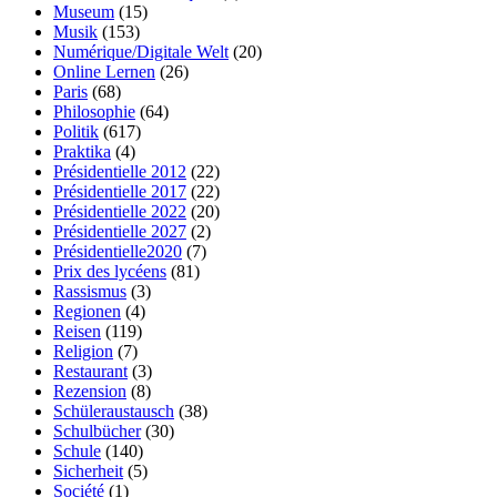
Museum
(15)
Musik
(153)
Numérique/Digitale Welt
(20)
Online Lernen
(26)
Paris
(68)
Philosophie
(64)
Politik
(617)
Praktika
(4)
Présidentielle 2012
(22)
Présidentielle 2017
(22)
Présidentielle 2022
(20)
Présidentielle 2027
(2)
Présidentielle2020
(7)
Prix des lycéens
(81)
Rassismus
(3)
Regionen
(4)
Reisen
(119)
Religion
(7)
Restaurant
(3)
Rezension
(8)
Schüleraustausch
(38)
Schulbücher
(30)
Schule
(140)
Sicherheit
(5)
Société
(1)