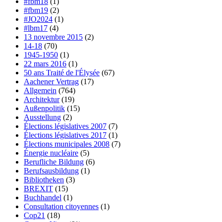
#fbm18
(1)
#fbm19
(2)
#JO2024
(1)
#lbm17
(4)
13 novembre 2015
(2)
14-18
(70)
1945-1950
(1)
22 mars 2016
(1)
50 ans Traité de l'Élysée
(67)
Aachener Vertrag
(17)
Allgemein
(764)
Architektur
(19)
Außenpolitik
(15)
Ausstellung
(2)
Élections législatives 2007
(7)
Élections législatives 2017
(1)
Élections municipales 2008
(7)
Énergie nucléaire
(5)
Berufliche Bildung
(6)
Berufsausbildung
(1)
Bibliotheken
(3)
BREXIT
(15)
Buchhandel
(1)
Consultation citoyennes
(1)
Cop21
(18)