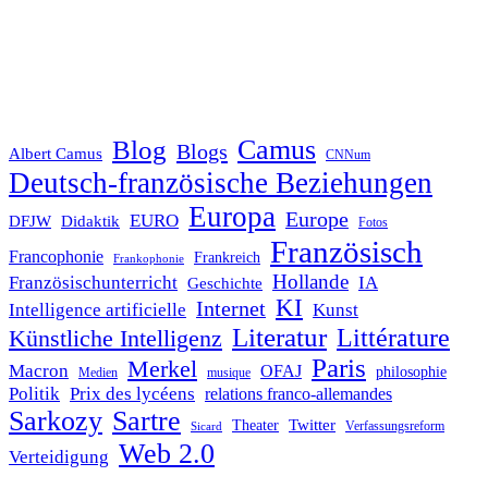
Blog
Camus
Blogs
Albert Camus
CNNum
Deutsch-französische Beziehungen
Europa
Europe
EURO
DFJW
Didaktik
Fotos
Französisch
Francophonie
Frankreich
Frankophonie
Hollande
Französischunterricht
IA
Geschichte
KI
Internet
Intelligence artificielle
Kunst
Literatur
Littérature
Künstliche Intelligenz
Paris
Merkel
Macron
OFAJ
philosophie
Medien
musique
Politik
Prix des lycéens
relations franco-allemandes
Sarkozy
Sartre
Twitter
Theater
Verfassungsreform
Sicard
Web 2.0
Verteidigung